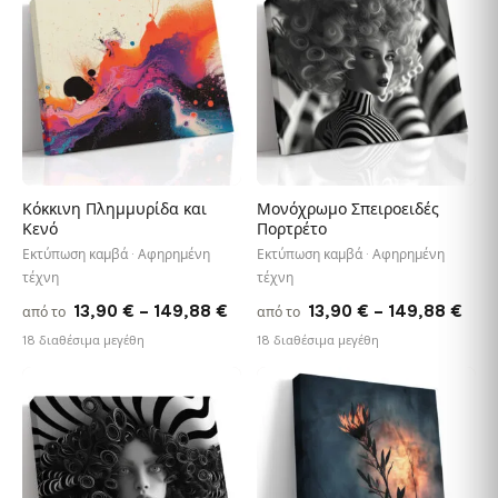
♡
♡
167,88 €
149
Κόκκινη Πλημμυρίδα και
Μονόχρωμο Σπειροειδές
Κενό
Πορτρέτο
Εκτύπωση καμβά · Αφηρημένη
Εκτύπωση καμβά · Αφηρημένη
τέχνη
τέχνη
Price
Pric
13,90
€
–
149,88
€
13,90
€
–
149,88
€
από το
από το
range:
rang
18 διαθέσιμα μεγέθη
18 διαθέσιμα μεγέθη
13,90 €
13,9
through
thr
♡
♡
149,88 €
149