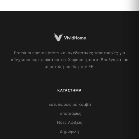
Premium canvas prints και σχεδιαστικές ταπετσαρίες για
σύγχρονα ευρωπαϊκά σπίτια. Χειροποίητα στη Βουλγαρία, με
αποστολή σε όλη την ΕΕ.
ΚΑΤΆΣΤΗΜΑ
Εκτυπώσεις σε καμβά
Ταπετσαρίες
Νέες Αφίξεις
Δημοφιλή