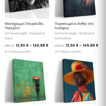
Μονόχρωμο Σπειροειδές
Πυρακτωμένο Άνθος στο
Πορτρέτο
Λυκόφως
Εκτύπωση καμβά · Αφηρημένη
Εκτύπωση καμβά · Βοτανικά &
τέχνη
Λουλουδάτα
Price
Pric
13,90
€
–
149,88
€
13,90
€
–
149,88
€
από το
από το
range:
rang
18 διαθέσιμα μεγέθη
18 διαθέσιμα μεγέθη
13,90 €
13,9
−9%
through
thr
♡
♡
149,88 €
149