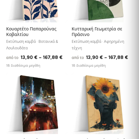
Κουαρτέτο Παπαρούνας
Κυτταρική Γεωμετρία σε
Κοβαλτίου
Πράσινο
Εκτύπωση καμβά · Βοτανικά &
Εκτύπωση καμβά · Αφηρημένη
Λουλουδάτα
τέχνη
Price
Pric
13,90
€
–
167,88
€
13,90
€
–
167,88
€
από το
από το
range:
rang
18 διαθέσιμα μεγέθη
18 διαθέσιμα μεγέθη
13,90 €
13,9
through
thro
♡
♡
167,88 €
167,