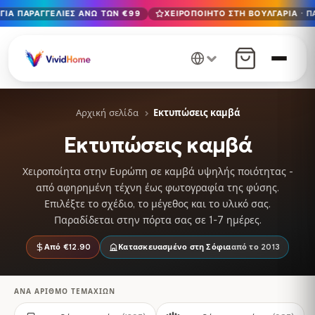
ΓΙΑ ΠΑΡΑΓΓΕΛΊΕΣ ΆΝΩ ΤΩΝ €99
ΧΕΙΡΟΠΟΊΗΤΟ ΣΤΗ ΒΟΥΛΓΑΡΊΑ · Π
Δωρεάν παράδοση στην ΕΕ για παραγγελίες άνω των €99
Χειροποίητο στη Βουλγαρία · Παράδοση σε 1-7 ημέρες σε 
12+ χρόνια χειροτεχνίας · Μόνο υλικά υψηλής ποιότητας
Αρχική σελίδα
Εκτυπώσεις καμβά
Εκτυπώσεις καμβά
Χειροποίητα στην Ευρώπη σε καμβά υψηλής ποιότητας -
από αφηρημένη τέχνη έως φωτογραφία της φύσης.
Επιλέξτε το σχέδιο, το μέγεθος και το υλικό σας.
Παραδίδεται στην πόρτα σας σε 1-7 ημέρες.
Από €12.90
Κατασκευασμένο στη Σόφια
από το 2013
ΑΝΆ ΑΡΙΘΜΌ ΤΕΜΑΧΊΩΝ