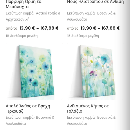
Πορφυρή Ορμή τα
Νους Ηλιοτροπίου σε Άνθιση
Μεσάνυχτα
Εκτύπωση καμβά · Αστικό τοπίο &
Εκτύπωση καμβά · Βοτανικά &
Αρχιτεκτονική
Λουλουδάτα
Price
Pric
13,90
€
–
167,88
€
13,90
€
–
167,88
€
από το
από το
range:
rang
18 διαθέσιμα μεγέθη
18 διαθέσιμα μεγέθη
13,90 €
13,9
through
thro
♡
♡
167,88 €
167,
Απαλό Άνθος σε Βροχή
Ανθισμένος Κήπος σε
Τιρκουάζ
Γαλάζιο
Εκτύπωση καμβά · Βοτανικά &
Εκτύπωση καμβά · Βοτανικά &
Λουλουδάτα
Λουλουδάτα