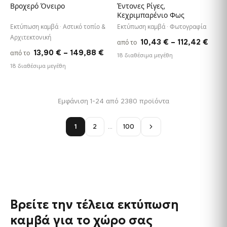
Βροχερό Όνειρο
Έντονες Ρίγες,
Κεχριμπαρένιο Φως
Εκτύπωση καμβά · Αστικό τοπίο &
Εκτύπωση καμβά · Φωτογραφία
Αρχιτεκτονική
Pric
10,43
€
–
112,42
€
από το
Price
13,90
€
–
149,88
€
από το
rang
18 διαθέσιμα μεγέθη
range:
18 διαθέσιμα μεγέθη
10,4
13,90 €
thro
through
112,
Εμφάνιση 1-24 από 2380 προϊόντα
149,88 €
1
2
…
100
Βρείτε την τέλεια εκτύπωση
καμβά για το χώρο σας