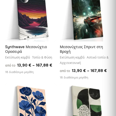
167,88 €
167,
Synthwave Μεσονύχτιο
Μεσονύχτιος Σπριντ στη
Οροσειρά
Βροχή
Εκτύπωση καμβά · Τοπίο & Φύση
Εκτύπωση καμβά · Αστικό τοπίο &
Αρχιτεκτονική
Price
13,90
€
–
167,88
€
από το
Pric
13,90
€
–
167,88
€
από το
range:
18 διαθέσιμα μεγέθη
rang
18 διαθέσιμα μεγέθη
13,90 €
13,9
through
thro
♡
♡
167,88 €
167,