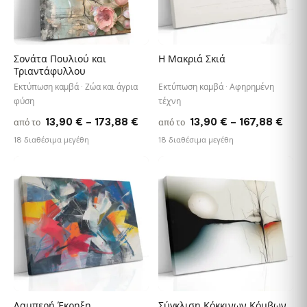
Σονάτα Πουλιού και
Η Μακριά Σκιά
Τριαντάφυλλου
Εκτύπωση καμβά · Ζώα και άγρια
Εκτύπωση καμβά · Αφηρημένη
φύση
τέχνη
Price
Pric
13,90
€
–
173,88
€
13,90
€
–
167,88
€
από το
από το
range:
rang
18 διαθέσιμα μεγέθη
18 διαθέσιμα μεγέθη
13,90 €
13,9
through
thro
♡
♡
173,88 €
167,
Λαμπερή Έκρηξη
Σύγκλιση Κόκκινων Κόμβων