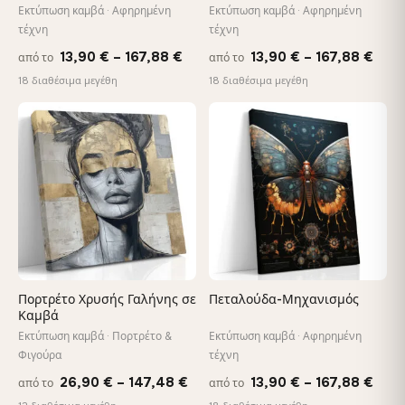
Εκτύπωση καμβά · Αφηρημένη
Εκτύπωση καμβά · Αφηρημένη
τέχνη
τέχνη
Price
Pric
13,90
€
–
167,88
€
13,90
€
–
167,88
€
από το
από το
range:
rang
18 διαθέσιμα μεγέθη
18 διαθέσιμα μεγέθη
13,90 €
13,9
through
thro
♡
♡
167,88 €
167,
Πορτρέτο Χρυσής Γαλήνης σε
Πεταλούδα-Μηχανισμός
Καμβά
Εκτύπωση καμβά · Πορτρέτο &
Εκτύπωση καμβά · Αφηρημένη
Φιγούρα
τέχνη
Price
Pric
26,90
€
–
147,48
€
13,90
€
–
167,88
€
από το
από το