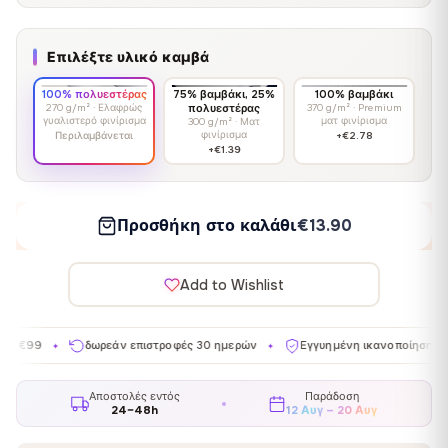
Επιλέξτε υλικό καμβά
100% πολυεστέρας
75% βαμβάκι, 25%
100% βαμβάκι
270 g/m² · Ελαφρώς
πολυεστέρας
370 g/m² · Premium
γυαλιστερό φινίρισμα
ματ φινίρισμα
300 g/m² · Ματ
φινίρισμα
Περιλαμβάνεται
+€2.78
+€1.39
Προσθήκη στο καλάθι
€13.90
Add to Wishlist
δωρεάν επιστροφές 30 ημερών
Εγγυημένη ικανοποίηση
Κατασ
✦
✦
Αποστολές εντός
Παράδοση
24–48h
12 Αυγ – 20 Αυγ