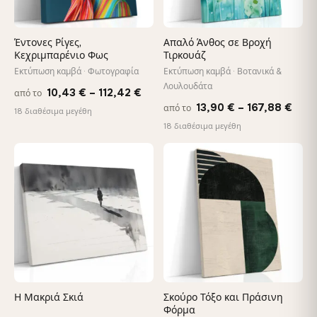
Έντονες Ρίγες,
Απαλό Άνθος σε Βροχή
Κεχριμπαρένιο Φως
Τιρκουάζ
Εκτύπωση καμβά · Φωτογραφία
Εκτύπωση καμβά · Βοτανικά &
Λουλουδάτα
Price
10,43
€
–
112,42
€
από το
Pric
13,90
€
–
167,88
€
από το
range:
18 διαθέσιμα μεγέθη
rang
18 διαθέσιμα μεγέθη
10,43 €
13,9
through
thro
♡
♡
112,42 €
167,
Η Μακριά Σκιά
Σκούρο Τόξο και Πράσινη
Φόρμα