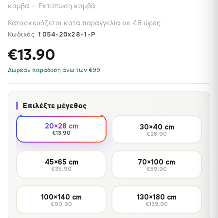
καμβά — Εκτύπωση καμβά
Κατασκευάζεται κατά παραγγελία σε 48 ώρες
·
Κωδικός:
1054-20x28-1-P
€13.90
Δωρεάν παράδοση άνω των €99
Επιλέξτε μέγεθος
20×28 cm
30×40 cm
€13.90
€28.90
45×65 cm
70×100 cm
€35.90
€59.90
100×140 cm
130×180 cm
€90.90
€139.90