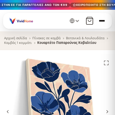
ΣΤΗΝ ΕΕ ΓΙΑ ΠΑΡΑΓΓΕΛΊΕΣ ΆΝΩ ΤΩΝ €99
ΧΕΙΡΟΠΟΊΗΤΟ ΣΤΗ ΒΟΥΛ
Δωρεάν παράδοση στην ΕΕ για παραγγελίες άνω των €99
Χειροποίητο στη Βουλγαρία · Παράδοση σε 1-7 ημέρες σε 
12+ χρόνια χειροτεχνίας · Μόνο υλικά υψηλής ποιότητας
Αρχική σελίδα
Πίνακες σε καμβά
Βοτανικά & Λουλουδάτα
Καμβάς 1 κομμάτι
Κουαρτέτο Παπαρούνας Κοβαλτίου