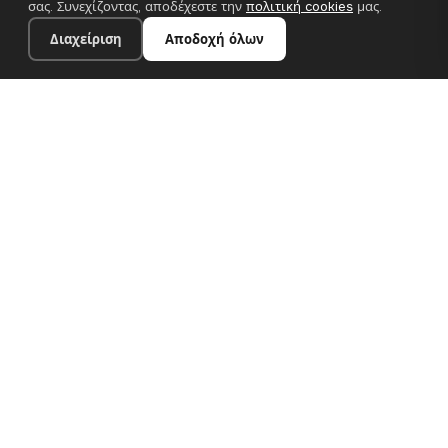
σας. Συνεχίζοντας, αποδέχεστε την
πολιτική cookies
μας.
Διαχείριση
Αποδοχή όλων
20×28 cm · 100% πολυεστέρας
Προσθήκη στο καλάθι
€13.90
Premium canvas prints και σχεδιαστικές ταπετσαρίες για
σύγχρονα ευρωπαϊκά σπίτια. Χειροποίητα στη Βουλγαρία, με
αποστολή σε όλη την ΕΕ.