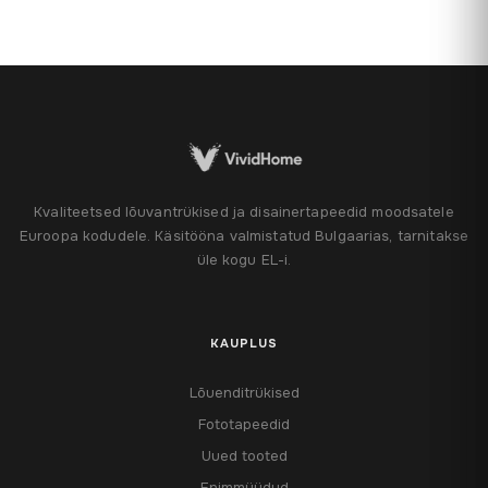
Kvaliteetsed lõuvantrükised ja disainertapeedid moodsatele
Euroopa kodudele. Käsitööna valmistatud Bulgaarias, tarnitakse
üle kogu EL-i.
KAUPLUS
Lõuenditrükised
Fototapeedid
Uued tooted
Enimmüüdud