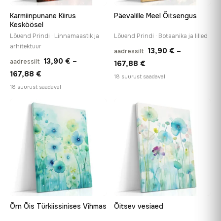
Karmiinpunane Kiirus
Päevalille Meel Õitsengus
Kesköösel
Lõuend Prindi · Linnamaastik ja
Lõuend Prindi · Botaanika ja lilled
arhitektuur
13,90
€
–
aadressilt
13,90
€
–
aadressilt
Hinnavahemik:
167,88
€
Hinnavahemik:
167,88
€
13,90 €
18 suurust saadaval
13,90 €
18 suurust saadaval
kuni
kuni
167,88 €
167,88 €
♡
♡
Õrn Õis Türkiissinises Vihmas
Õitsev vesiaed