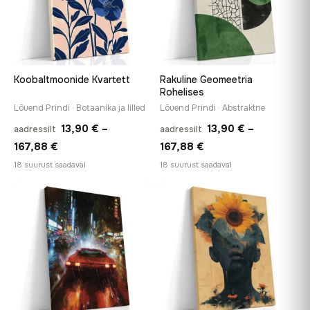
Koobaltmoonide Kvartett
Rakuline Geomeetria
Rohelises
Lõuend Prindi · Botaanika ja lilled
Lõuend Prindi · Abstraktne
13,90
€
–
13,90
€
–
aadressilt
aadressilt
Hinnavahemik:
Hinnavahemik:
167,88
€
167,88
€
13,90 €
13,90 €
18 suurust saadaval
18 suurust saadaval
kuni
kuni
167,88 €
167,88 €
♡
♡