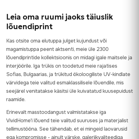
Leia oma ruumi jaoks täiuslik
lõuendiprint
Kas otsite oma elutuppa julget kujundust või
magamistuppa peent aktsenti, meie üle 2300
lõuendiprintide kollektsioonis on midagi igale maitsele ja
interjöörile. Iga trükis on toodetud meie rajatises
Sofias, Bulgaarias, ja trükitud ökoloogiliste UV-kindlate
värvidega teie valitud esmaklassilisele lõuendile, mis
seejärel venitatakse käsitsi üle kuivatatud kuusepuidust
raamide.
Erinevalt masstoodangust valmistatakse iga
VividHome'i lõuend teie valitud suuruses ja materjalist
tellimustööna. See tähendab, et ei mingeid laovarusid
ega kompromisse - ainult värske, galeriikvaliteediga