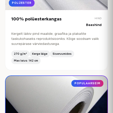
POLÜESTER
100% polüesterkangas
HIND
Baashind
Kergelt läikiv pind maalide, graafika ja plakatite
taskukohaseks reproduktsiooniks. Kõige soodsam valik
suurepärase värviedastusega.
270 g/m²
Kerge läige
Siseruumides
Max laius: 142 cm
POPULAARSEIM