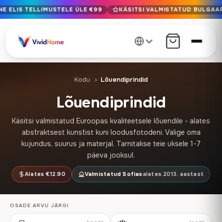
E ELIS TELLIMUSTELE ÜLE €99
KÄSITSI VALMISTATUD BULGAAR
Tasuta kohaletoimetamine ELis tellimustele üle €99
Käsitsi valmistatud Bulgaarias · Tarne 1-7 päeva jooksul üle 
12+ aastat käsitööd · Ainult Premium materjalid
Kodu
Lõuendiprindid
Lõuendiprindid
Käsitsi valmistatud Euroopas kvaliteetsele lõuendile - alates
abstraktsest kunstist kuni loodusfotodeni. Valige oma
kujundus, suurus ja materjal. Tarnitakse teie uksele 1-7
päeva jooksul.
Alates €12.90
Valmistatud Sofias
alates 2013. aastast
OSADE ARVU JÄRGI