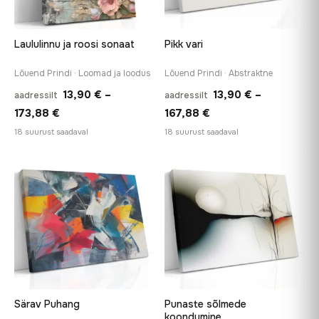
Laululinnu ja roosi sonaat
Pikk vari
Lõuend Prindi · Loomad ja loodus
Lõuend Prindi · Abstraktne
13,90
€
–
13,90
€
–
aadressilt
aadressilt
Hinnavahemik:
Hinnavahemik:
173,88
€
167,88
€
13,90 €
13,90 €
18 suurust saadaval
18 suurust saadaval
kuni
kuni
173,88 €
167,88 €
♡
♡
Särav Puhang
Punaste sõlmede
koondumine