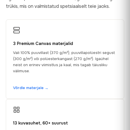
trükis, mis on valmistatud spetsiaalselt teie jaoks.
3 Premium Canvas materjalid
Vali 100% puuvillast (370 g/m²), puuvillapolüestri segust
(300 g/m²) või polüesterkangast (270 g/m²). Igaühel
neist on erinev viimistlus ja kaal, mis tagab täiusliku
välimuse.
Võrdle materjale →
13 kuvasuhet, 60+ suurust