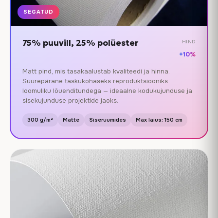
SEGATUD
75% puuvill, 25% polüester
HIND
+10%
Matt pind, mis tasakaalustab kvaliteedi ja hinna.
Suurepärane taskukohaseks reproduktsiooniks
loomuliku lõuenditundega — ideaalne kodukujunduse ja
sisekujunduse projektide jaoks.
300 g/m²
Matte
Siseruumides
Max laius: 150 cm