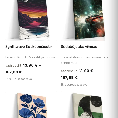
Synthwave Kesköömäestik
Südaööjooks vihmas
Lõuend Prindi · Maastik ja loodus
Lõuend Prindi · Linnamaastik ja
arhitektuur
13,90
€
–
aadressilt
13,90
€
–
aadressilt
Hinnavahemik:
167,88
€
Hinnavahemik:
167,88
€
13,90 €
18 suurust saadaval
13,90 €
18 suurust saadaval
kuni
kuni
167,88 €
167,88 €
♡
♡