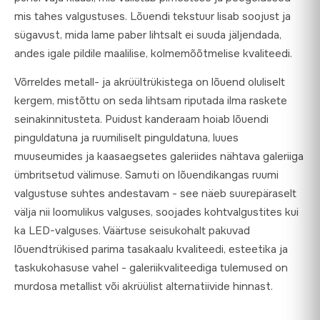
mis tahes valgustuses. Lõuendi tekstuur lisab soojust ja
sügavust, mida lame paber lihtsalt ei suuda jäljendada,
andes igale pildile maalilise, kolmemõõtmelise kvaliteedi.
Võrreldes metall- ja akrüültrükistega on lõuend oluliselt
kergem, mistõttu on seda lihtsam riputada ilma raskete
seinakinnitusteta. Puidust kanderaam hoiab lõuendi
pinguldatuna ja ruumiliselt pinguldatuna, luues
muuseumides ja kaasaegsetes galeriides nähtava galeriiga
ümbritsetud välimuse. Samuti on lõuendikangas ruumi
valgustuse suhtes andestavam - see näeb suurepäraselt
välja nii loomulikus valguses, soojades kohtvalgustites kui
ka LED-valguses. Väärtuse seisukohalt pakuvad
lõuendtrükised parima tasakaalu kvaliteedi, esteetika ja
taskukohasuse vahel - galeriikvaliteediga tulemused on
murdosa metallist või akrüülist alternatiivide hinnast.