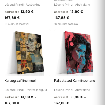
Lõuend Prindi · Abstraktne
Lõuend Prindi · Abstraktne
13,90
€
–
13,90
€
–
aadressilt
aadressilt
Hinnavahemik:
Hinnavahemik:
167,88
€
167,88
€
13,90 €
13,90 €
18 suurust saadaval
18 suurust saadaval
kuni
kuni
167,88 €
167,88 €
♡
♡
Kartograafiline meel
Paljastatud Karmiinpunane
Lõuend Prindi · Portree ja figuur
Lõuend Prindi · Abstraktne
13,90
€
–
13,90
€
–
aadressilt
aadressilt
Hinnavahemik:
Hinnavahemik:
167,88
€
167,88
€