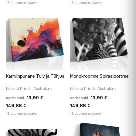
13,90 €
13,90 €
18 suurust saadaval
18 suurust saadaval
kuni
kuni
167,88 €
149,88 €
♡
♡
Karmiinpunane Tulv ja Tühjus
Monokroomne Spiraalportree
Lõuend Prindi · Abstraktne
Lõuend Prindi · Abstraktne
13,90
€
–
13,90
€
–
aadressilt
aadressilt
Hinnavahemik:
Hinnavahemik:
149,88
€
149,88
€
13,90 €
13,90 €
18 suurust saadaval
18 suurust saadaval
kuni
kuni
149,88 €
149,88 €
♡
♡