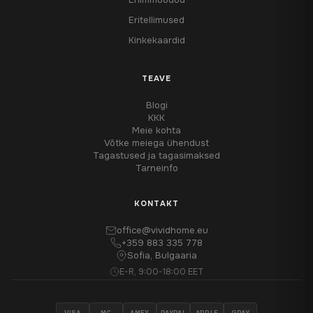
Eritellimused
Kinkekaardid
TEAVE
Blogi
KKK
Meie kohta
Võtke meiega ühendust
Tagastused ja tagasimaksed
Tarneinfo
KONTAKT
office@vividhome.eu
+359 883 335 778
Sofia, Bulgaaria
E-R, 9:00-18:00 EET
VISA
MC
AMEX
PAYPAL
APPLE
GPAY