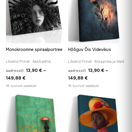
Monokroomne spiraalportree
Hõõguv Õis Videvikus
Lõuend Prindi · Abstraktne
Lõuend Prindi · Botaanika ja lilled
13,90
€
–
13,90
€
–
aadressilt
aadressilt
Hinnavahemik:
Hinnavahemik:
149,88
€
149,88
€
13,90 €
13,90 €
18 suurust saadaval
18 suurust saadaval
kuni
kuni
−9%
149,88 €
149,88 €
♡
♡