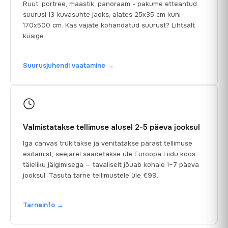
Ruut, portree, maastik, panoraam - pakume etteantud
suurusi 13 kuvasuhte jaoks, alates 25x35 cm kuni
170x500 cm. Kas vajate kohandatud suurust? Lihtsalt
küsige.
Suurusjuhendi vaatamine →
Valmistatakse tellimuse alusel 2-5 päeva jooksul
Iga canvas trükitakse ja venitatakse pärast tellimuse
esitamist, seejärel saadetakse üle Euroopa Liidu koos
täieliku jälgimisega — tavaliselt jõuab kohale 1–7 päeva
jooksul. Tasuta tarne tellimustele üle €99.
Tarneinfo →