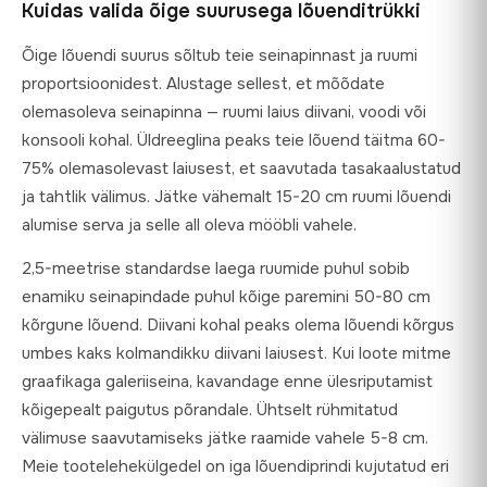
Kuidas valida õige suurusega lõuenditrükki
Õige lõuendi suurus sõltub teie seinapinnast ja ruumi
proportsioonidest. Alustage sellest, et mõõdate
olemasoleva seinapinna — ruumi laius diivani, voodi või
konsooli kohal. Üldreeglina peaks teie lõuend täitma 60-
75% olemasolevast laiusest, et saavutada tasakaalustatud
ja tahtlik välimus. Jätke vähemalt 15-20 cm ruumi lõuendi
alumise serva ja selle all oleva mööbli vahele.
2,5-meetrise standardse laega ruumide puhul sobib
enamiku seinapindade puhul kõige paremini 50-80 cm
kõrgune lõuend. Diivani kohal peaks olema lõuendi kõrgus
umbes kaks kolmandikku diivani laiusest. Kui loote mitme
graafikaga galeriiseina, kavandage enne ülesriputamist
kõigepealt paigutus põrandale. Ühtselt rühmitatud
välimuse saavutamiseks jätke raamide vahele 5-8 cm.
Meie tootelehekülgedel on iga lõuendiprindi kujutatud eri