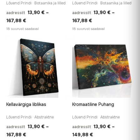
Lõuend Prindi · Botaanika ja lilled
Lõuend Prindi · Botaanika ja lilled
13,90
€
–
13,90
€
–
aadressilt
aadressilt
Hinnavahemik:
Hinnavahemik:
167,88
€
167,88
€
13,90 €
13,90 €
18 suurust saadaval
18 suurust saadaval
kuni
kuni
167,88 €
167,88 €
♡
♡
Kellavärgiga liblikas
Kromaatiline Puhang
Lõuend Prindi · Abstraktne
Lõuend Prindi · Abstraktne
13,90
€
–
13,90
€
–
aadressilt
aadressilt
Hinnavahemik:
Hinnavahemik:
167,88
€
149,88
€