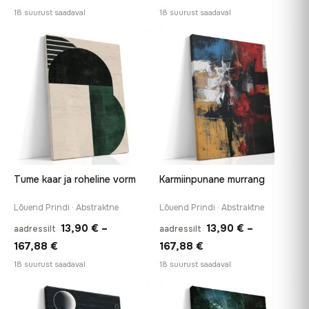
13,90 €
13,90 €
18 suurust saadaval
18 suurust saadaval
kuni
kuni
167,88 €
167,88 €
♡
♡
Tume kaar ja roheline vorm
Karmiinpunane murrang
Lõuend Prindi · Abstraktne
Lõuend Prindi · Abstraktne
13,90
€
–
13,90
€
–
aadressilt
aadressilt
Hinnavahemik:
Hinnavahemik:
167,88
€
167,88
€
13,90 €
13,90 €
18 suurust saadaval
18 suurust saadaval
kuni
kuni
167,88 €
167,88 €
♡
♡