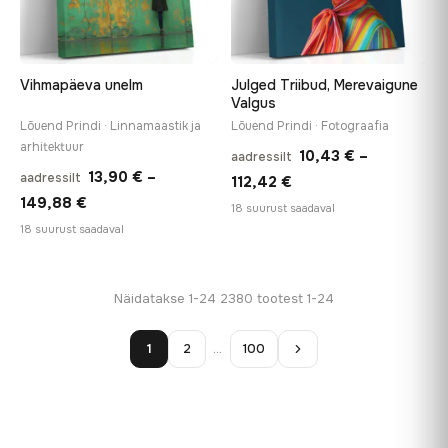
Vihmapäeva unelm
Julged Triibud, Merevaigune
Valgus
Lõuend Prindi · Linnamaastik ja
Lõuend Prindi · Fotograafia
arhitektuur
10,43
€
–
aadressilt
13,90
€
–
aadressilt
Hinnavahemik:
112,42
€
Hinnavahemik:
149,88
€
10,43 €
18 suurust saadaval
13,90 €
18 suurust saadaval
kuni
kuni
112,42 €
149,88 €
Näidatakse 1-24 2380 tootest 1-24
1
2
…
100