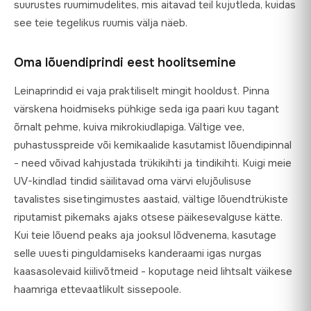
suurustes ruumimudelites, mis aitavad teil kujutleda, kuidas
see teie tegelikus ruumis välja näeb.
Oma lõuendiprindi eest hoolitsemine
Leinaprindid ei vaja praktiliselt mingit hooldust. Pinna
värskena hoidmiseks pühkige seda iga paari kuu tagant
õrnalt pehme, kuiva mikrokiudlapiga. Vältige vee,
puhastusspreide või kemikaalide kasutamist lõuendipinnal
- need võivad kahjustada trükikihti ja tindikihti. Kuigi meie
UV-kindlad tindid säilitavad oma värvi elujõulisuse
tavalistes sisetingimustes aastaid, vältige lõuendtrükiste
riputamist pikemaks ajaks otsese päikesevalguse kätte.
Kui teie lõuend peaks aja jooksul lõdvenema, kasutage
selle uuesti pinguldamiseks kanderaami igas nurgas
kaasasolevaid kiilivõtmeid - koputage neid lihtsalt väikese
haamriga ettevaatlikult sissepoole.