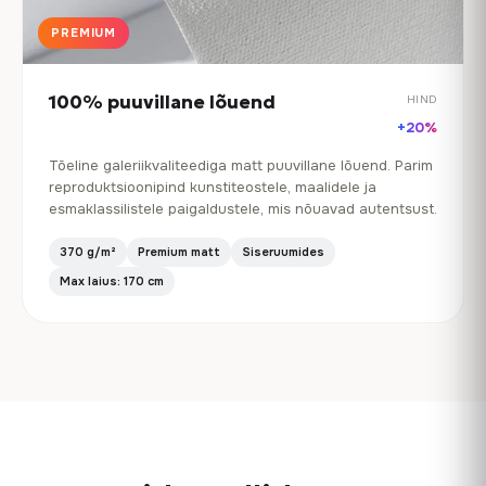
PREMIUM
100% puuvillane lõuend
HIND
+20%
Tõeline galeriikvaliteediga matt puuvillane lõuend. Parim
reproduktsioonipind kunstiteostele, maalidele ja
esmaklassilistele paigaldustele, mis nõuavad autentsust.
370 g/m²
Premium matt
Siseruumides
Max laius: 170 cm