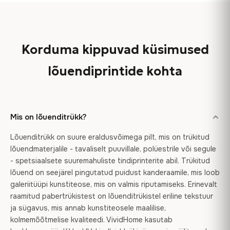
Korduma kippuvad küsimused
lõuendiprintide kohta
Mis on lõuenditrükk?
Lõuenditrükk on suure eraldusvõimega pilt, mis on trükitud
lõuendmaterjalile - tavaliselt puuvillale, polüestrile või segule
- spetsiaalsete suuremahuliste tindiprinterite abil. Trükitud
lõuend on seejärel pingutatud puidust kanderaamile, mis loob
galeriitüüpi kunstiteose, mis on valmis riputamiseks. Erinevalt
raamitud pabertrükistest on lõuenditrükistel eriline tekstuur
ja sügavus, mis annab kunstiteosele maalilise,
kolmemõõtmelise kvaliteedi. VividHome kasutab