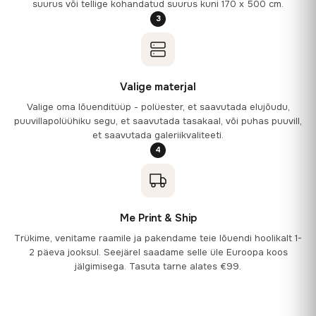
suurus või tellige kohandatud suurus kuni 170 x 500 cm.
3
Valige materjal
Valige oma lõuenditüüp - polüester, et saavutada elujõudu,
puuvillapolüühiku segu, et saavutada tasakaal, või puhas puuvill,
et saavutada galeriikvaliteeti.
4
Me Print & Ship
Trükime, venitame raamile ja pakendame teie lõuendi hoolikalt 1-
2 päeva jooksul. Seejärel saadame selle üle Euroopa koos
jälgimisega. Tasuta tarne alates €99.