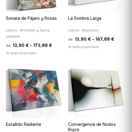
Sonata de Pájaro y Rosas
La Sombra Larga
Lienzo · Animales y fauna
Lienzo · Abstracto
silvestre
Rango
13,90
€
-
167,88
€
de
Rango
13,90
€
-
173,88
€
de
de
18 tallas disponibles
de
18 tallas disponibles
precios:
precios:
desde
desde
♡
♡
13,90 €
13,90 €
hasta
hasta
167,88 
173,88 €
Estallido Radiante
Convergencia de Nodos
Rojos