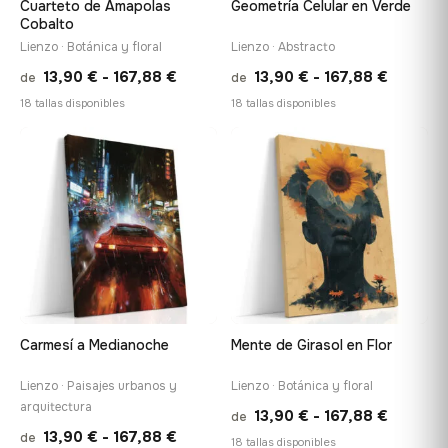
Cuarteto de Amapolas
Geometría Celular en Verde
Cobalto
Lienzo · Botánica y floral
Lienzo · Abstracto
Rango
Rango
13,90
€
-
167,88
€
13,90
€
-
167,88
€
de
de
de
de
18 tallas disponibles
18 tallas disponibles
precios:
precios:
desde
desde
♡
♡
13,90 €
13,90 €
hasta
hasta
167,88 €
167,88 
Carmesí a Medianoche
Mente de Girasol en Flor
Lienzo · Paisajes urbanos y
Lienzo · Botánica y floral
arquitectura
Rango
13,90
€
-
167,88
€
de
Rango
13,90
€
-
167,88
€
de
de
18 tallas disponibles