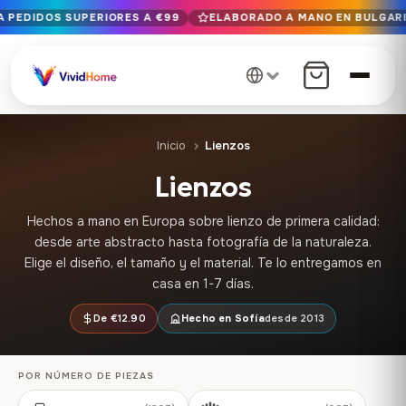
A PEDIDOS SUPERIORES A €99
ELABORADO A MANO EN BULGARIA
Entrega gratuita en la UE para pedidos superiores a €99
Elaborado a mano en Bulgaria · Entregado en 1-7 días en tod
más de 12 años de artesanía · Sólo materiales de primera ca
Inicio
Lienzos
Lienzos
Hechos a mano en Europa sobre lienzo de primera calidad:
desde arte abstracto hasta fotografía de la naturaleza.
Elige el diseño, el tamaño y el material. Te lo entregamos en
casa en 1-7 días.
De €12.90
Hecho en Sofía
desde 2013
POR NÚMERO DE PIEZAS