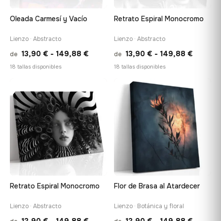
Oleada Carmesí y Vacío
Retrato Espiral Monocromo
Lienzo · Abstracto
Lienzo · Abstracto
Rango
Rango
13,90
€
-
149,88
€
13,90
€
-
149,88
€
de
de
de
de
18 tallas disponibles
18 tallas disponibles
precios:
precios
desde
desde
♡
♡
13,90 €
13,90 €
hasta
hasta
149,88 €
149,88
Retrato Espiral Monocromo
Flor de Brasa al Atardecer
Lienzo · Abstracto
Lienzo · Botánica y floral
Rango
Rango
13,90
€
-
149,88
€
13,90
€
-
149,88
€