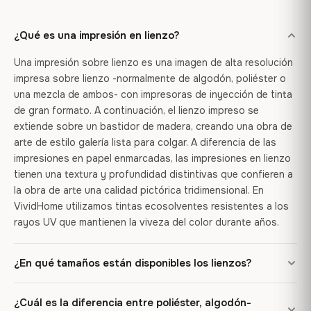
¿Qué es una impresión en lienzo?
Una impresión sobre lienzo es una imagen de alta resolución
impresa sobre lienzo -normalmente de algodón, poliéster o
una mezcla de ambos- con impresoras de inyección de tinta
de gran formato. A continuación, el lienzo impreso se
extiende sobre un bastidor de madera, creando una obra de
arte de estilo galería lista para colgar. A diferencia de las
impresiones en papel enmarcadas, las impresiones en lienzo
tienen una textura y profundidad distintivas que confieren a
la obra de arte una calidad pictórica tridimensional. En
VividHome utilizamos tintas ecosolventes resistentes a los
rayos UV que mantienen la viveza del color durante años.
¿En qué tamaños están disponibles los lienzos?
Ofrecemos impresiones en lienzo en más de 60 tamaños
¿Cuál es la diferencia entre poliéster, algodón-
predefinidos y 13 relaciones de aspecto, desde impresiones