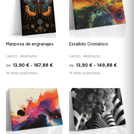
hasta
hasta
167,88 €
167,88 
Mariposa de engranajes
Estallido Cromático
Lienzo · Abstracto
Lienzo · Abstracto
Rango
Rango
13,90
€
-
167,88
€
13,90
€
-
149,88
€
de
de
de
de
18 tallas disponibles
18 tallas disponibles
precios:
precios
desde
desde
♡
♡
13,90 €
13,90 €
hasta
hasta
167,88 €
149,88