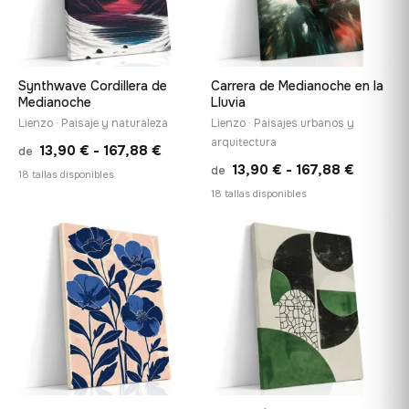
Synthwave Cordillera de
Carrera de Medianoche en la
Medianoche
Lluvia
Lienzo · Paisaje y naturaleza
Lienzo · Paisajes urbanos y
arquitectura
Rango
13,90
€
-
167,88
€
de
Rango
13,90
€
-
167,88
€
de
de
18 tallas disponibles
de
18 tallas disponibles
precios:
precios:
desde
desde
♡
♡
13,90 €
13,90 €
hasta
hasta
167,88 €
167,88 