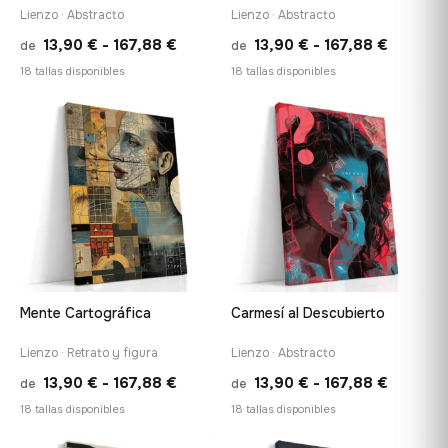
Lienzo · Abstracto
Lienzo · Abstracto
Rango
Rango
13,90
€
-
167,88
€
13,90
€
-
167,88
€
de
de
de
de
18 tallas disponibles
18 tallas disponibles
precios:
precios:
desde
desde
♡
♡
13,90 €
13,90 €
hasta
hasta
167,88 €
167,88 
Mente Cartográfica
Carmesí al Descubierto
Lienzo · Retrato y figura
Lienzo · Abstracto
Rango
Rango
13,90
€
-
167,88
€
13,90
€
-
167,88
€
de
de
de
de
18 tallas disponibles
18 tallas disponibles
precios:
precios: