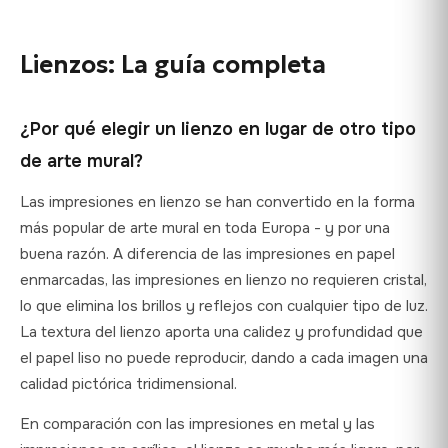
previa más precisa, vea las imágenes de nuestros productos
íntegro. Los productos deben estar sin usar y en su
en una pantalla calibrada.
embalaje original. Si la impresión llega dañada o defectuosa,
Lienzos: La guía completa
ponte en contacto con nosotros en un plazo de 48 horas y
envíanos fotos. Nota: como las impresiones sobre lienzo se
hacen a medida, están exentas del derecho de desistimiento
¿Por qué elegir un lienzo en lugar de otro tipo
de 14 días establecido por la UE, pero nuestra garantía
voluntaria va más allá de este requisito legal.
de arte mural?
Las impresiones en lienzo se han convertido en la forma
más popular de arte mural en toda Europa - y por una
buena razón. A diferencia de las impresiones en papel
enmarcadas, las impresiones en lienzo no requieren cristal,
lo que elimina los brillos y reflejos con cualquier tipo de luz.
La textura del lienzo aporta una calidez y profundidad que
el papel liso no puede reproducir, dando a cada imagen una
calidad pictórica tridimensional.
En comparación con las impresiones en metal y las