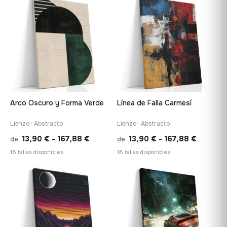
desde
desde
♡
♡
13,90 €
13,90 €
hasta
hasta
167,88 €
167,88 
Arco Oscuro y Forma Verde
Línea de Falla Carmesí
Lienzo · Abstracto
Lienzo · Abstracto
Rango
Rango
13,90
€
-
167,88
€
13,90
€
-
167,88
€
de
de
de
de
18 tallas disponibles
18 tallas disponibles
precios:
precios:
desde
desde
♡
♡
13,90 €
13,90 €
hasta
hasta
167,88 €
167,88 