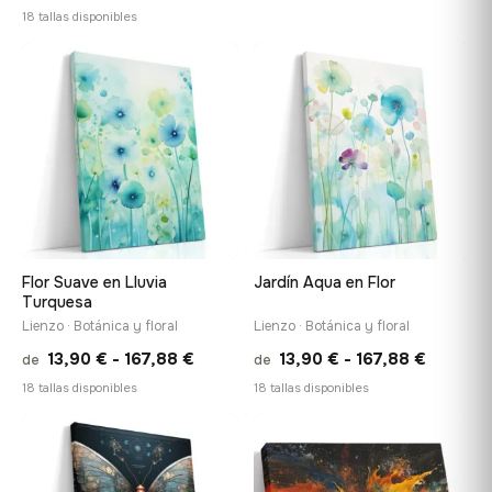
de
18 tallas disponibles
precios:
precios:
desde
desde
♡
♡
13,90 €
13,90 €
hasta
hasta
167,88 
167,88 €
Flor Suave en Lluvia
Jardín Aqua en Flor
Turquesa
Lienzo · Botánica y floral
Lienzo · Botánica y floral
Rango
Rango
13,90
€
-
167,88
€
13,90
€
-
167,88
€
de
de
de
de
18 tallas disponibles
18 tallas disponibles
precios:
precios:
desde
desde
♡
♡
13,90 €
13,90 €