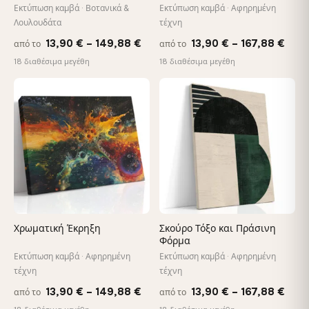
Εκτύπωση καμβά · Βοτανικά &
Εκτύπωση καμβά · Αφηρημένη
Λουλουδάτα
τέχνη
Price
Pric
13,90
€
–
149,88
€
13,90
€
–
167,88
€
από το
από το
range:
rang
18 διαθέσιμα μεγέθη
18 διαθέσιμα μεγέθη
13,90 €
13,9
through
thro
♡
♡
149,88 €
167,
Χρωματική Έκρηξη
Σκούρο Τόξο και Πράσινη
Φόρμα
Εκτύπωση καμβά · Αφηρημένη
Εκτύπωση καμβά · Αφηρημένη
τέχνη
τέχνη
Price
Pric
13,90
€
–
149,88
€
13,90
€
–
167,88
€
από το
από το