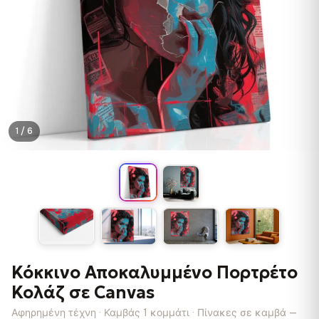
1 / 6
Κόκκινο Αποκαλυμμένο Πορτρέτο
Κολάζ σε Canvas
Αφηρημένη τέχνη · Καμβάς 1 κομμάτι · Πίνακες σε καμβά —