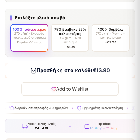
Επιλέξτε υλικό καμβά
100% πολυεστέρας
75% βαμβάκι, 25%
100% βαμβάκι
270 g/m² · Ελαφρώς
πολυεστέρας
370 g/m² · Premium
γυαλιστερό φινίρισμα
ματ φινίρισμα
300 g/m² · Ματ
φινίρισμα
Περιλαμβάνεται
+€2.78
+€1.39
Προσθήκη στο καλάθι
€13.90
Add to Wishlist
ρεάν επιστροφές 30 ημερών
Εγγυημένη ικανοποίηση
Κατασκευάζε
✦
✦
Αποστολές εντός
Παράδοση
24–48h
13 Αυγ – 21 Αυγ