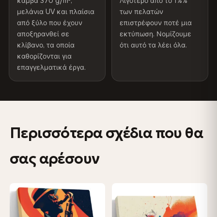
καμβά 370 g/m²,
Λιγότερο από το 1%%
μελάνια UV και πλαίσια
των πελατών
από ξύλο που έχουν
επιστρέφουν ποτέ μια
Χρώματα που δεν ξεθωριάζουν
αποξηρανθεί σε
εκτύπωση. Νομίζουμε
Μελάνια ανθεκτικά στην υπεριώδη ακτινοβολία, που
κλίβανο, τα οποία
ότι αυτό τα λέει όλα.
έχουν βαθμολογηθεί για μακροχρόνια διατήρηση του
καθορίζονται για
χρώματος - ακόμη και στο άμεσο ηλιακό φως
επαγγελματικά έργα.
Φαίνεται καλύτερο από τις φωτογραφίες
Η ανάλυση εκτύπωσης μουσειακού επιπέδου αποτυπώνει
κάθε λεπτομέρεια - οι πελάτες λένε ότι είναι ακόμα πιο
εντυπωσιακή από κοντά
Περισσότερα σχέδια που θα
Χτισμένο για να διαρκέσει μια ζωή
σας αρέσουν
Το πλαίσιο από μασίφ ξύλο που έχει αποξηρανθεί στο
κλίβανο δεν θα στρεβλωθεί ούτε θα κρεμάσει — με
σφηνοειδή κλειδιά για να μπορείτε να επανασυνδέετε τον
καμβά μόνοι σας
−9%
♡
♡