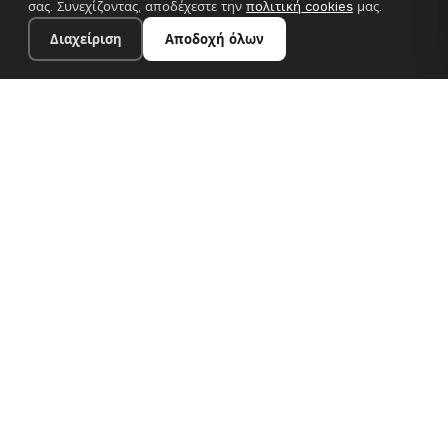
σας. Συνεχίζοντας, αποδέχεστε την
πολιτική cookies
μας.
Διαχείριση
Αποδοχή όλων
20×28 cm · 100% πολυεστέρας
Προσθήκη στο καλάθι
€13.90
Premium canvas prints και σχεδιαστικές ταπετσαρίες για
σύγχρονα ευρωπαϊκά σπίτια. Χειροποίητα στη Βουλγαρία, με
αποστολή σε όλη την ΕΕ.