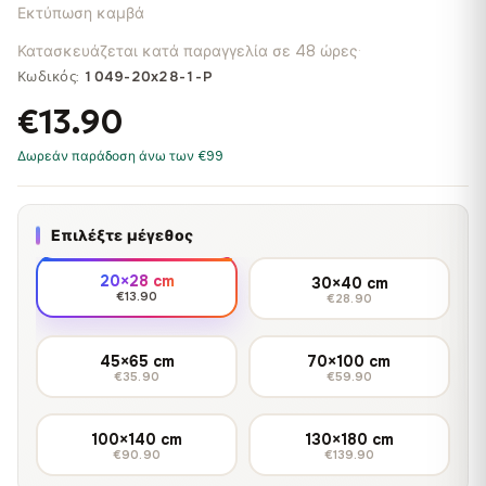
Εκτύπωση καμβά
Κατασκευάζεται κατά παραγγελία σε 48 ώρες
·
Κωδικός:
1049-20x28-1-P
€13.90
Δωρεάν παράδοση άνω των €99
Επιλέξτε μέγεθος
20×28 cm
30×40 cm
€13.90
€28.90
45×65 cm
70×100 cm
€35.90
€59.90
100×140 cm
130×180 cm
€90.90
€139.90