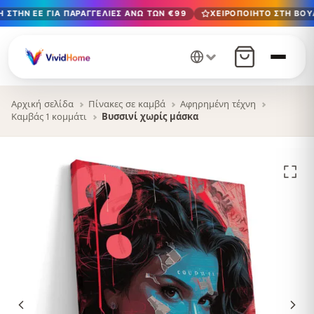
 ΣΤΗΝ ΕΕ ΓΙΑ ΠΑΡΑΓΓΕΛΊΕΣ ΆΝΩ ΤΩΝ €99
ΧΕΙΡΟΠΟΊΗΤΟ ΣΤΗ ΒΟΥΛ
Δωρεάν παράδοση στην ΕΕ για παραγγελίες άνω των €99
Χειροποίητο στη Βουλγαρία · Παράδοση σε 1-7 ημέρες σε 
12+ χρόνια χειροτεχνίας · Μόνο υλικά υψηλής ποιότητας
Αρχική σελίδα
Πίνακες σε καμβά
Αφηρημένη τέχνη
Καμβάς 1 κομμάτι
Βυσσινί χωρίς μάσκα