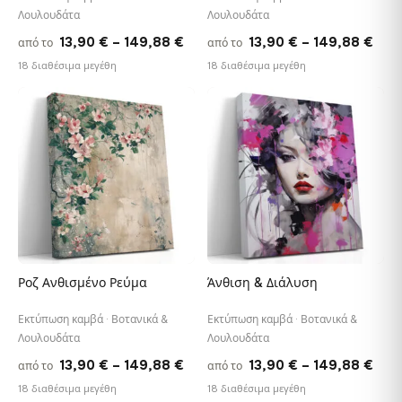
Λουλουδάτα
Λουλουδάτα
Price
Pric
13,90
€
–
149,88
€
13,90
€
–
149,88
€
από το
από το
range:
rang
18 διαθέσιμα μεγέθη
18 διαθέσιμα μεγέθη
13,90 €
13,9
through
thr
♡
♡
149,88 €
149
Ροζ Ανθισμένο Ρεύμα
Άνθιση & Διάλυση
Εκτύπωση καμβά · Βοτανικά &
Εκτύπωση καμβά · Βοτανικά &
Λουλουδάτα
Λουλουδάτα
Price
Pric
13,90
€
–
149,88
€
13,90
€
–
149,88
€
από το
από το
range:
rang
18 διαθέσιμα μεγέθη
18 διαθέσιμα μεγέθη