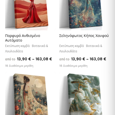
Πορφυρό Ανθισμένο
Σεληνόφωτος Κήπος Χανφού
Αυτόματο
Εκτύπωση καμβά · Βοτανικά &
Εκτύπωση καμβά · Βοτανικά &
Λουλουδάτα
Λουλουδάτα
Price
Pric
13,90
€
–
163,08
€
13,90
€
–
163,08
€
από το
από το
range:
rang
18 διαθέσιμα μεγέθη
18 διαθέσιμα μεγέθη
13,90 €
13,9
through
thro
♡
♡
163,08 €
163,