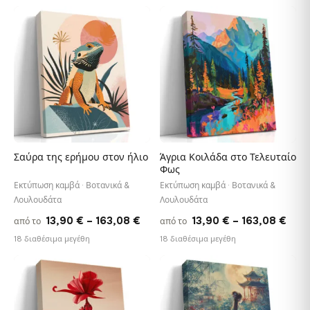
13,90 €
13,9
through
thr
♡
♡
149,88 €
149
Σαύρα της ερήμου στον ήλιο
Άγρια Κοιλάδα στο Τελευταίο
Φως
Εκτύπωση καμβά · Βοτανικά &
Εκτύπωση καμβά · Βοτανικά &
Λουλουδάτα
Λουλουδάτα
Price
Pric
13,90
€
–
163,08
€
13,90
€
–
163,08
€
από το
από το
range:
rang
18 διαθέσιμα μεγέθη
18 διαθέσιμα μεγέθη
13,90 €
13,9
through
thro
♡
♡
163,08 €
163,