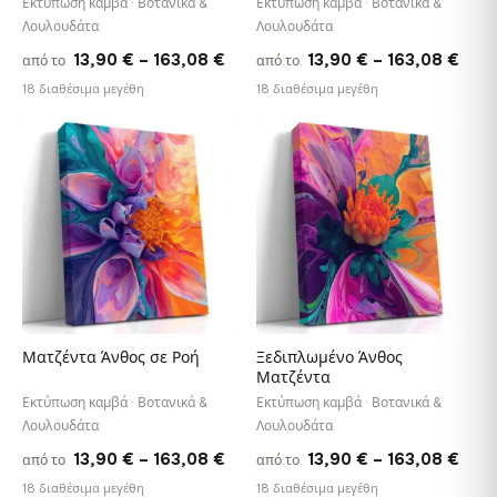
Εκτύπωση καμβά · Βοτανικά &
Εκτύπωση καμβά · Βοτανικά &
Λουλουδάτα
Λουλουδάτα
Price
Pric
13,90
€
–
163,08
€
13,90
€
–
163,08
€
από το
από το
range:
rang
18 διαθέσιμα μεγέθη
18 διαθέσιμα μεγέθη
13,90 €
13,9
through
thro
♡
♡
163,08 €
163,
Ματζέντα Άνθος σε Ροή
Ξεδιπλωμένο Άνθος
Ματζέντα
Εκτύπωση καμβά · Βοτανικά &
Εκτύπωση καμβά · Βοτανικά &
Λουλουδάτα
Λουλουδάτα
Price
Pric
13,90
€
–
163,08
€
13,90
€
–
163,08
€
από το
από το
range:
rang
18 διαθέσιμα μεγέθη
18 διαθέσιμα μεγέθη