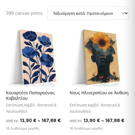
399 canvas prints
♡
♡
Κουαρτέτο Παπαρούνας
Νους Ηλιοτροπίου σε Άνθιση
Κοβαλτίου
Εκτύπωση καμβά · Βοτανικά &
Εκτύπωση καμβά · Βοτανικά &
Λουλουδάτα
Λουλουδάτα
Price
Pric
13,90
€
–
167,88
€
13,90
€
–
167,88
€
από το
από το
range:
rang
18 διαθέσιμα μεγέθη
18 διαθέσιμα μεγέθη