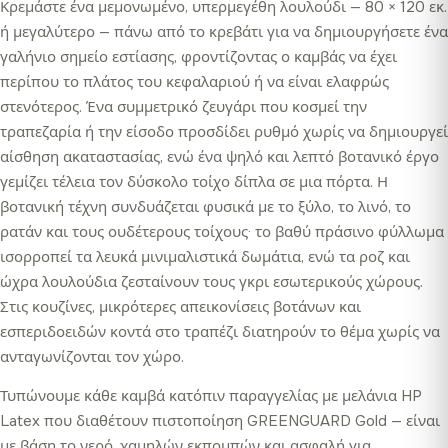
Κρεμάστε ένα μεμονωμένο, υπερμεγέθη λουλούδι — 80 × 120 εκ.
ή μεγαλύτερο — πάνω από το κρεβάτι για να δημιουργήσετε ένα
γαλήνιο σημείο εστίασης, φροντίζοντας ο καμβάς να έχει
περίπου το πλάτος του κεφαλαριού ή να είναι ελαφρώς
στενότερος. Ένα συμμετρικό ζευγάρι που κοσμεί την
τραπεζαρία ή την είσοδο προσδίδει ρυθμό χωρίς να δημιουργεί
αίσθηση ακαταστασίας, ενώ ένα ψηλό και λεπτό βοτανικό έργο
γεμίζει τέλεια τον δύσκολο τοίχο δίπλα σε μια πόρτα. Η
βοτανική τέχνη συνδυάζεται φυσικά με το ξύλο, το λινό, το
ρατάν και τους ουδέτερους τοίχους· το βαθύ πράσινο φύλλωμα
ισορροπεί τα λευκά μινιμαλιστικά δωμάτια, ενώ τα ροζ και
ώχρα λουλούδια ζεσταίνουν τους γκρι εσωτερικούς χώρους.
Στις κουζίνες, μικρότερες απεικονίσεις βοτάνων και
εσπεριδοειδών κοντά στο τραπέζι διατηρούν το θέμα χωρίς να
ανταγωνίζονται τον χώρο.
Τυπώνουμε κάθε καμβά κατόπιν παραγγελίας με μελάνια HP
Latex που διαθέτουν πιστοποίηση GREENGUARD Gold — είναι
με βάση το νερό, χαμηλών εκπομπών και ασφαλή για