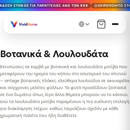
ΆΔΟΣΗ ΣΤΗΝ ΕΕ ΓΙΑ ΠΑΡΑΓΓΕΛΊΕΣ ΆΝΩ ΤΩΝ €99
ΧΕΙΡΟΠΟΊΗΤΟ ΣΤΗ
Δωρεάν παράδοση στην ΕΕ για παραγγελίες άνω των €99
Χειροποίητο στη Βουλγαρία · Παράδοση σε 1-7 ημέρες σε 
12+ χρόνια χειροτεχνίας · Μόνο υλικά υψηλής ποιότητας
Βοτανικά & Λουλουδάτα
Εκτυπώσεις σε καμβά με βοτανικά και λουλουδάτα μοτίβα που
μεταφέρουν την ηρεμία του κήπου στο εσωτερικό του σπιτιού
— vintage βοτανικές πλάκες, ελεύθερα λουλούδια σε ακουαρέλα
και σύγχρονες μελέτες φύλλων. Τα φυτά προσδίδουν ζεστασιά
σε ένα δωμάτιο όπως λίγα άλλα θέματα μπορούν να το κάνουν,
ενώ τα λουλουδάτα μοτίβα παραμένουν η πιο ευέλικτη επιλογή
για διακόσμηση τοίχων, καθώς ταιριάζουν σχεδόν με κάθε
χρωματική παλέτα που ήδη διαθέτετε.