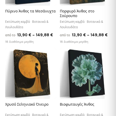
Πύρινο Άνθος τα Μεσάνυχτα
Πορφυρό Άνθος στο
Σούρουπο
Εκτύπωση καμβά · Βοτανικά &
Εκτύπωση καμβά · Βοτανικά &
Λουλουδάτα
Λουλουδάτα
Price
Pric
13,90
€
–
149,88
€
13,90
€
–
149,88
€
από το
από το
range:
rang
18 διαθέσιμα μεγέθη
18 διαθέσιμα μεγέθη
13,90 €
13,9
through
thr
♡
♡
149,88 €
149
Χρυσό Σεληνιακό Όνειρο
Βιοφωταυγές Άνθος
Εκτύπωση καμβά · Βοτανικά &
Εκτύπωση καμβά · Βοτανικά &