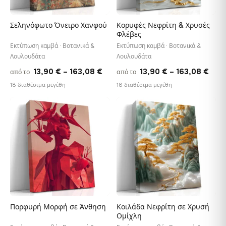
Σεληνόφωτο Όνειρο Χανφού
Κορυφές Νεφρίτη & Χρυσές
Φλέβες
Εκτύπωση καμβά · Βοτανικά &
Εκτύπωση καμβά · Βοτανικά &
Λουλουδάτα
Λουλουδάτα
Price
Pric
13,90
€
–
163,08
€
13,90
€
–
163,08
€
από το
από το
range:
rang
18 διαθέσιμα μεγέθη
18 διαθέσιμα μεγέθη
13,90 €
13,9
through
thro
♡
♡
163,08 €
163,
Πορφυρή Μορφή σε Άνθηση
Κοιλάδα Νεφρίτη σε Χρυσή
Ομίχλη