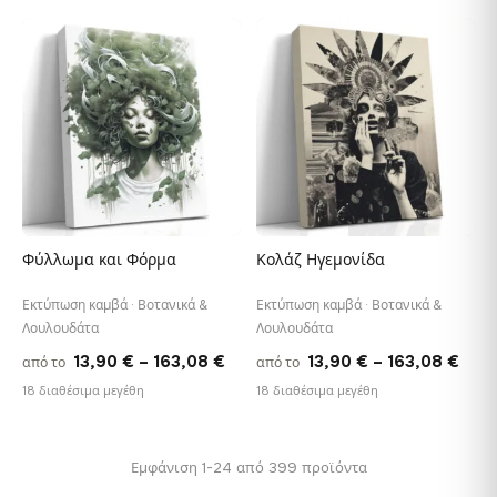
13,90 €
13,9
through
thro
♡
♡
163,08 €
163,
Φύλλωμα και Φόρμα
Κολάζ Ηγεμονίδα
Εκτύπωση καμβά · Βοτανικά &
Εκτύπωση καμβά · Βοτανικά &
Λουλουδάτα
Λουλουδάτα
Price
Pric
13,90
€
–
163,08
€
13,90
€
–
163,08
€
από το
από το
range:
rang
18 διαθέσιμα μεγέθη
18 διαθέσιμα μεγέθη
13,90 €
13,9
through
thro
Εμφάνιση 1-24 από 399 προϊόντα
163,08 €
163,