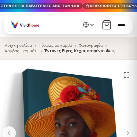
ΣΤΗΝ ΕΕ ΓΙΑ ΠΑΡΑΓΓΕΛΊΕΣ ΆΝΩ ΤΩΝ €99
ΧΕΙΡΟΠΟΊΗΤΟ ΣΤΗ ΒΟΥΛΓ
Δωρεάν παράδοση στην ΕΕ για παραγγελίες άνω των €99
Χειροποίητο στη Βουλγαρία · Παράδοση σε 1-7 ημέρες σε 
12+ χρόνια χειροτεχνίας · Μόνο υλικά υψηλής ποιότητας
Αρχική σελίδα
Πίνακες σε καμβά
Φωτογραφία
Καμβάς 1 κομμάτι
Έντονες Ρίγες, Κεχριμπαρένιο Φως