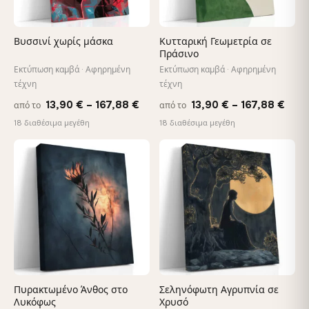
Βυσσινί χωρίς μάσκα
Κυτταρική Γεωμετρία σε
Πράσινο
Εκτύπωση καμβά · Αφηρημένη
Εκτύπωση καμβά · Αφηρημένη
τέχνη
τέχνη
Price
Pric
13,90
€
–
167,88
€
13,90
€
–
167,88
€
από το
από το
range:
rang
18 διαθέσιμα μεγέθη
18 διαθέσιμα μεγέθη
13,90 €
13,9
through
thro
♡
♡
167,88 €
167,
Πυρακτωμένο Άνθος στο
Σεληνόφωτη Αγρυπνία σε
Λυκόφως
Χρυσό