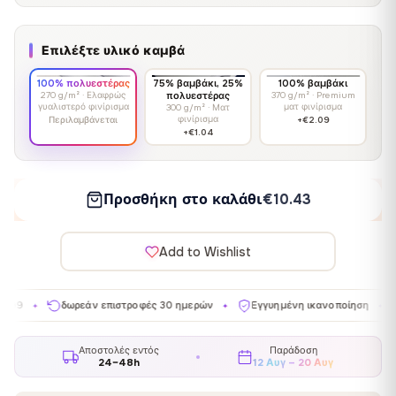
Επιλέξτε υλικό καμβά
100% πολυεστέρας
75% βαμβάκι, 25%
100% βαμβάκι
270 g/m² · Ελαφρώς
πολυεστέρας
370 g/m² · Premium
γυαλιστερό φινίρισμα
ματ φινίρισμα
300 g/m² · Ματ
φινίρισμα
Περιλαμβάνεται
+€2.09
+€1.04
Προσθήκη στο καλάθι
€10.43
Add to Wishlist
δωρεάν επιστροφές 30 ημερών
Εγγυημένη ικανοποίηση
Κατασκευ
✦
✦
Αποστολές εντός
Παράδοση
24–48h
12 Αυγ – 20 Αυγ