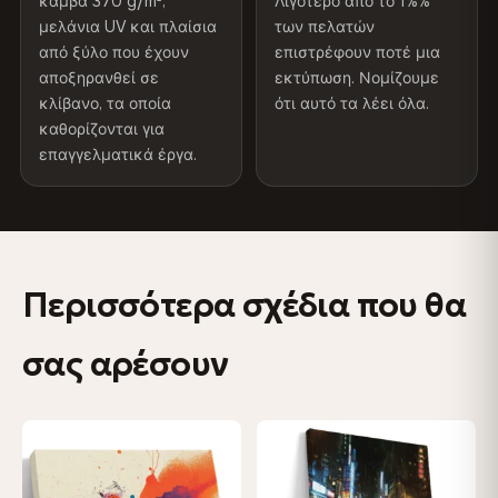
καμβά 370 g/m²,
Λιγότερο από το 1%%
μελάνια UV και πλαίσια
των πελατών
από ξύλο που έχουν
επιστρέφουν ποτέ μια
Χρώματα που δεν ξεθωριάζουν
αποξηρανθεί σε
εκτύπωση. Νομίζουμε
Μελάνια ανθεκτικά στην υπεριώδη ακτινοβολία, που
κλίβανο, τα οποία
ότι αυτό τα λέει όλα.
έχουν βαθμολογηθεί για μακροχρόνια διατήρηση του
καθορίζονται για
χρώματος - ακόμη και στο άμεσο ηλιακό φως
επαγγελματικά έργα.
Φαίνεται καλύτερο από τις φωτογραφίες
Η ανάλυση εκτύπωσης μουσειακού επιπέδου αποτυπώνει
κάθε λεπτομέρεια - οι πελάτες λένε ότι είναι ακόμα πιο
εντυπωσιακή από κοντά
Περισσότερα σχέδια που θα
Χτισμένο για να διαρκέσει μια ζωή
σας αρέσουν
Το πλαίσιο από μασίφ ξύλο που έχει αποξηρανθεί στο
κλίβανο δεν θα στρεβλωθεί ούτε θα κρεμάσει — με
σφηνοειδή κλειδιά για να μπορείτε να επανασυνδέετε τον
καμβά μόνοι σας
♡
♡