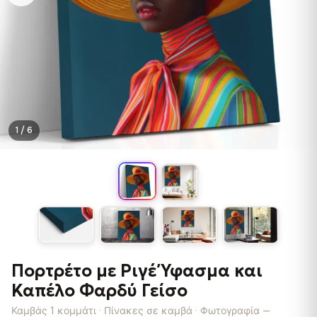
1 / 6
Πορτρέτο με Ριγέ Ύφασμα και
Καπέλο Φαρδύ Γείσο
Καμβάς 1 κομμάτι · Πίνακες σε καμβά · Φωτογραφία —