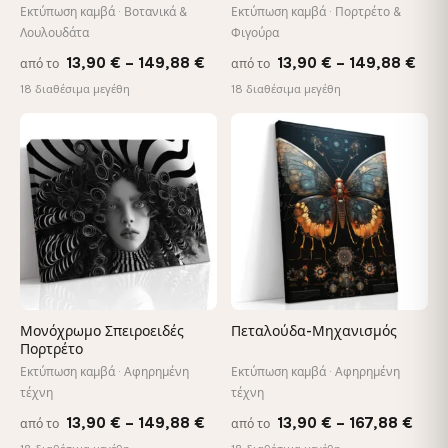
Εκτύπωση καμβά · Βοτανικά &
Εκτύπωση καμβά · Πορτρέτο &
Λουλουδάτα
Φιγούρα
Price
Pric
13,90
€
–
149,88
€
13,90
€
–
149,88
€
από το
από το
range:
rang
18 διαθέσιμα μεγέθη
18 διαθέσιμα μεγέθη
13,90 €
13,9
through
thr
♡
♡
149,88 €
149
Μονόχρωμο Σπειροειδές
Πεταλούδα-Μηχανισμός
Πορτρέτο
Εκτύπωση καμβά · Αφηρημένη
Εκτύπωση καμβά · Αφηρημένη
τέχνη
τέχνη
Price
Pric
13,90
€
–
149,88
€
13,90
€
–
167,88
€
από το
από το