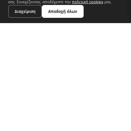
σας. Συνεχίζοντας, αποδέχεστε την
πολιτική cookies
μας.
Διαχείριση
Αποδοχή όλων
24×30 cm · 100% πολυεστέρας
Προσθήκη στο καλάθι
€10.43
Premium canvas prints και σχεδιαστικές ταπετσαρίες για
σύγχρονα ευρωπαϊκά σπίτια. Χειροποίητα στη Βουλγαρία, με
αποστολή σε όλη την ΕΕ.