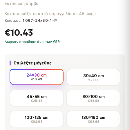
Εκτύπωση καμβά
Κατασκευάζεται κατά παραγγελία σε 48 ώρες
·
Κωδικός:
1067-24x30-1-P
€10.43
Δωρεάν παράδοση άνω των €99
Επιλέξτε μέγεθος
24×30 cm
30×40 cm
€10.43
€21.68
45×55 cm
80×100 cm
€25.43
€48.68
100×125 cm
130×160 cm
€62.93
€93.68