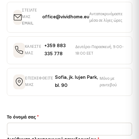
ΣΤΕΊΛΤΕ
Ανταποκρινόμαστε
office@vividhome.eu
ΜΑΣ
μέσα σε λίγες ώρες
EMAIL
+359 883
ΚΑΛΈΣΤΕ
Δευτέρα-Παρασκευή, 9:00-
ΜΑΣ
335 778
18:00 EET
Sofia, jk. Iujen Park,
ΕΠΙΣΚΕΦΘΕΊΤΕ
Μόνο με
ΜΑΣ
bl. 90
ραντεβού
Το όνομά σας
*