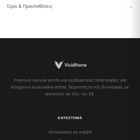
Όροι & Προϋποθέσεις
→
Premium canvas prints και σχεδιαστικές ταπετσαρίες για
σύγχρονα ευρωπαϊκά σπίτια. Χειροποίητα στη Βουλγαρία, με
αποστολή σε όλη την ΕΕ.
ΚΑΤΆΣΤΗΜΑ
Εκτυπώσεις σε καμβά