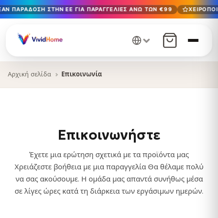
ΆΝ ΠΑΡΆΔΟΣΗ ΣΤΗΝ ΕΕ ΓΙΑ ΠΑΡΑΓΓΕΛΊΕΣ ΆΝΩ ΤΩΝ €99
ΧΕΙΡΟΠΟΊ
Δωρεάν παράδοση στην ΕΕ για παραγγελίες άνω των €99
Χειροποίητο στη Βουλγαρία · Παράδοση σε 1-7 ημέρες σε 
12+ χρόνια χειροτεχνίας · Μόνο υλικά υψηλής ποιότητας
Αρχική σελίδα
Επικοινωνία
Επικοινωνήστε
Έχετε μια ερώτηση σχετικά με τα προϊόντα μας
Χρειάζεστε βοήθεια με μια παραγγελία Θα θέλαμε πολύ
να σας ακούσουμε. Η ομάδα μας απαντά συνήθως μέσα
σε λίγες ώρες κατά τη διάρκεια των εργάσιμων ημερών.