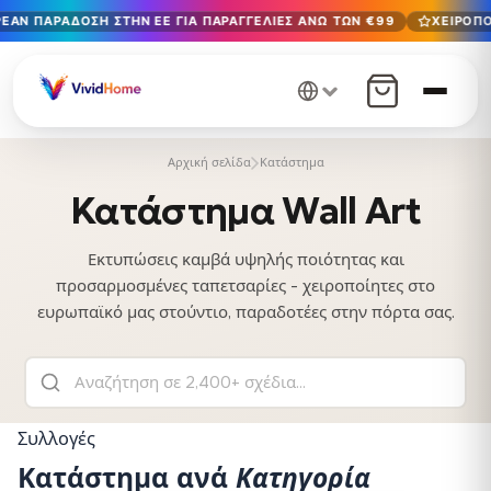
ΕΆΝ ΠΑΡΆΔΟΣΗ ΣΤΗΝ ΕΕ ΓΙΑ ΠΑΡΑΓΓΕΛΊΕΣ ΆΝΩ ΤΩΝ €99
ΧΕΙΡΟΠΟ
Δωρεάν παράδοση στην ΕΕ για παραγγελίες άνω των €99
Χειροποίητο στη Βουλγαρία · Παράδοση σε 1-7 ημέρες σε 
12+ χρόνια χειροτεχνίας · Μόνο υλικά υψηλής ποιότητας
Αρχική σελίδα
Κατάστημα
Κατάστημα Wall Art
Εκτυπώσεις καμβά υψηλής ποιότητας και
προσαρμοσμένες ταπετσαρίες - χειροποίητες στο
ευρωπαϊκό μας στούντιο, παραδοτέες στην πόρτα σας.
Συλλογές
Κατάστημα ανά
Κατηγορία