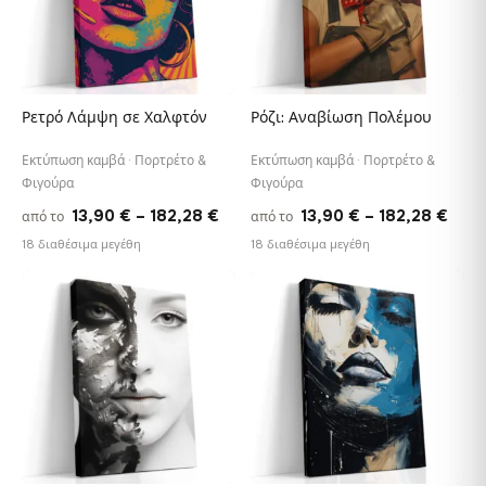
Ρετρό Λάμψη σε Χαλφτόν
Ρόζι: Αναβίωση Πολέμου
Εκτύπωση καμβά · Πορτρέτο &
Εκτύπωση καμβά · Πορτρέτο &
Φιγούρα
Φιγούρα
Price
Pric
13,90
€
–
182,28
€
13,90
€
–
182,28
€
από το
από το
range:
rang
18 διαθέσιμα μεγέθη
18 διαθέσιμα μεγέθη
13,90 €
13,9
through
thro
♡
♡
182,28 €
182,