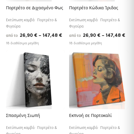
Πορτρέτο σε Διχασμένο Φως
Πορτρέτο Κώδικα Ίριδας
Εκτύπωση καμβά · Πορτρέτο &
Εκτύπωση καμβά · Πορτρέτο &
Φιγούρα
Φιγούρα
Price
Pri
26,90
€
–
147,48
€
26,90
€
–
147,48
€
από το
από το
range:
ran
18 διαθέσιμα μεγέθη
18 διαθέσιμα μεγέθη
26,90 €
26,
through
thr
♡
♡
147,48 €
147
Σπασμένη Σιωπή
Εκπνοή σε Πορτοκαλί
Εκτύπωση καμβά · Πορτρέτο &
Εκτύπωση καμβά · Πορτρέτο &
Φιγούρα
Φιγούρα