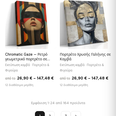
through
thr
♡
♡
147,48 €
147,
Chromatic Gaze — Ρετρό
Πορτρέτο Χρυσής Γαλήνης σε
γεωμετρικό πορτρέτο σε
Καμβά
καμβά
Εκτύπωση καμβά · Πορτρέτο &
Εκτύπωση καμβά · Πορτρέτο &
Φιγούρα
Φιγούρα
Price
Pri
26,90
€
–
147,48
€
26,90
€
–
147,48
€
από το
από το
range:
ran
12 διαθέσιμα μεγέθη
12 διαθέσιμα μεγέθη
26,90 €
26,
through
thr
Εμφάνιση 1-24 από 164 προϊόντα
147,48 €
147
1
2
…
7