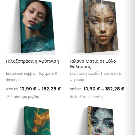
through
thro
♡
♡
182,28 €
182,
Γαλαζοπράσινη Αφύπνιση
Γαλανά Μάτια σε Ξύλο
Θάλασσας
Εκτύπωση καμβά · Πορτρέτο &
Εκτύπωση καμβά · Πορτρέτο &
Φιγούρα
Φιγούρα
Price
Pric
13,90
€
–
182,28
€
13,90
€
–
182,28
€
από το
από το
range:
rang
18 διαθέσιμα μεγέθη
18 διαθέσιμα μεγέθη
13,90 €
13,9
through
thro
♡
♡
182,28 €
182,