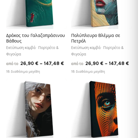
Δράκος του Γαλαζοπράσινου
Πολύπλευρο Βλέμμα σε
Βάθους
Πετρόλ
Εκτύπωση καμβά · Πορτρέτο &
Εκτύπωση καμβά · Πορτρέτο &
Φιγούρα
Φιγούρα
Price
Pri
26,90
€
–
147,48
€
26,90
€
–
147,48
€
από το
από το
range:
ran
18 διαθέσιμα μεγέθη
18 διαθέσιμα μεγέθη
26,90 €
26,
through
thr
♡
♡
147,48 €
147