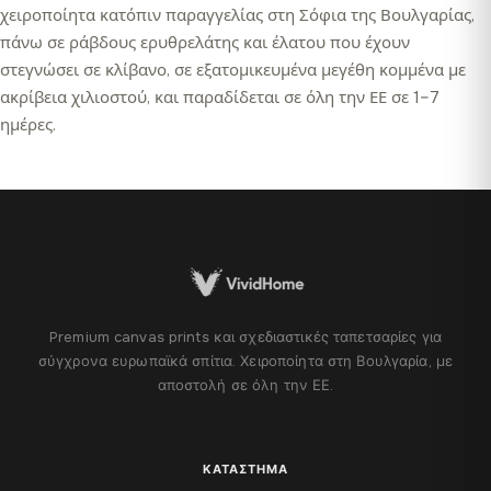
χειροποίητα κατόπιν παραγγελίας στη Σόφια της Βουλγαρίας,
πάνω σε ράβδους ερυθρελάτης και έλατου που έχουν
στεγνώσει σε κλίβανο, σε εξατομικευμένα μεγέθη κομμένα με
ακρίβεια χιλιοστού, και παραδίδεται σε όλη την ΕΕ σε 1–7
ημέρες.
Premium canvas prints και σχεδιαστικές ταπετσαρίες για
σύγχρονα ευρωπαϊκά σπίτια. Χειροποίητα στη Βουλγαρία, με
αποστολή σε όλη την ΕΕ.
ΚΑΤΆΣΤΗΜΑ