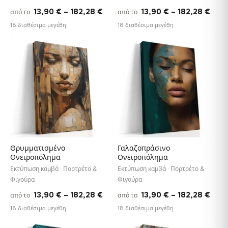
Price
Pric
13,90
€
–
182,28
€
13,90
€
–
182,28
€
από το
από το
range:
rang
18 διαθέσιμα μεγέθη
18 διαθέσιμα μεγέθη
13,90 €
13,9
through
thro
♡
♡
182,28 €
182,
Θρυμματισμένο
Γαλαζοπράσινο
Ονειροπόλημα
Ονειροπόλημα
Εκτύπωση καμβά · Πορτρέτο &
Εκτύπωση καμβά · Πορτρέτο &
Φιγούρα
Φιγούρα
Price
Pric
13,90
€
–
182,28
€
13,90
€
–
182,28
€
από το
από το
range:
rang
18 διαθέσιμα μεγέθη
18 διαθέσιμα μεγέθη
13,90 €
13,9