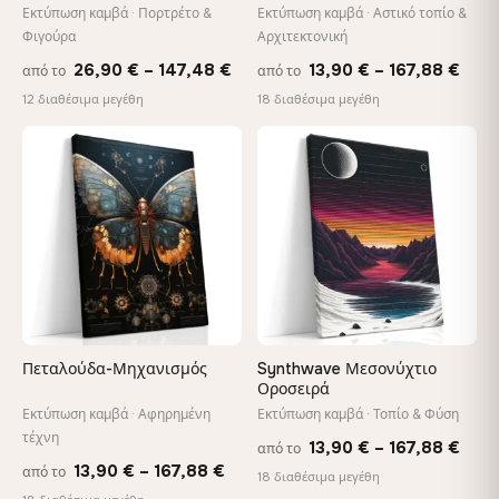
καμβά
Εκτύπωση καμβά · Πορτρέτο &
Εκτύπωση καμβά · Αστικό τοπίο &
Φιγούρα
Αρχιτεκτονική
Price
Pric
26,90
€
–
147,48
€
13,90
€
–
167,88
€
από το
από το
range:
rang
12 διαθέσιμα μεγέθη
18 διαθέσιμα μεγέθη
26,90 €
13,9
through
thro
♡
♡
147,48 €
167,
Πεταλούδα-Μηχανισμός
Synthwave Μεσονύχτιο
Οροσειρά
Εκτύπωση καμβά · Αφηρημένη
Εκτύπωση καμβά · Τοπίο & Φύση
τέχνη
Pric
13,90
€
–
167,88
€
από το
Price
13,90
€
–
167,88
€
από το
rang
18 διαθέσιμα μεγέθη