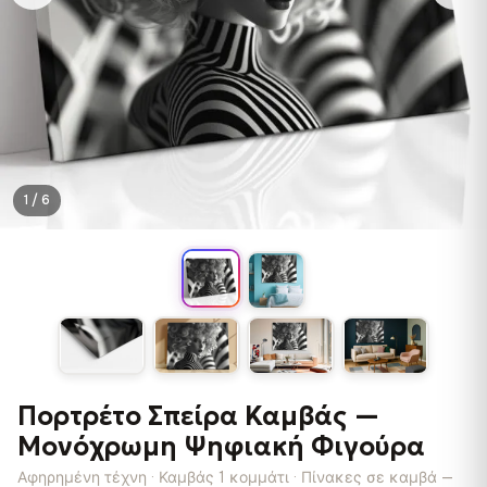
1 / 6
Πορτρέτο Σπείρα Καμβάς —
Μονόχρωμη Ψηφιακή Φιγούρα
Αφηρημένη τέχνη · Καμβάς 1 κομμάτι · Πίνακες σε καμβά —