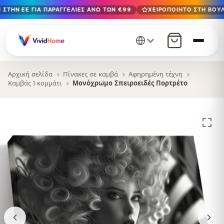
ΣΤΗΝ ΕΕ ΓΙΑ ΠΑΡΑΓΓΕΛΊΕΣ ΆΝΩ ΤΩΝ €99
ΧΕΙΡΟΠΟΊΗΤΟ ΣΤΗ ΒΟΥΛ
Δωρεάν παράδοση στην ΕΕ για παραγγελίες άνω των €99
Χειροποίητο στη Βουλγαρία · Παράδοση σε 1-7 ημέρες σε 
12+ χρόνια χειροτεχνίας · Μόνο υλικά υψηλής ποιότητας
Αρχική σελίδα
Πίνακες σε καμβά
Αφηρημένη τέχνη
Καμβάς 1 κομμάτι
Μονόχρωμο Σπειροειδές Πορτρέτο