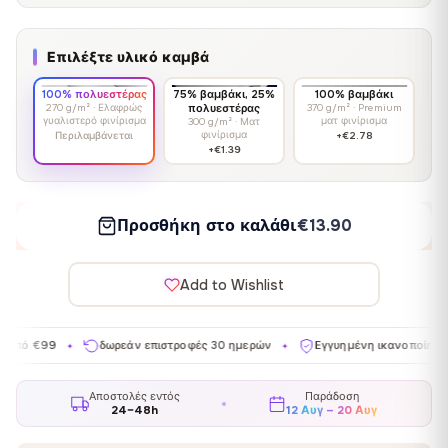
Επιλέξτε υλικό καμβά
100% πολυεστέρας
75% βαμβάκι, 25%
100% βαμβάκι
270 g/m² · Ελαφρώς
πολυεστέρας
370 g/m² · Premium
γυαλιστερό φινίρισμα
ματ φινίρισμα
300 g/m² · Ματ
φινίρισμα
Περιλαμβάνεται
+€2.78
+€1.39
Προσθήκη στο καλάθι
€13.90
Add to Wishlist
9
δωρεάν επιστροφές 30 ημερών
Εγγυημένη ικανοποίηση
Κα
✦
✦
✦
Αποστολές εντός
Παράδοση
24–48h
12 Αυγ – 20 Αυγ