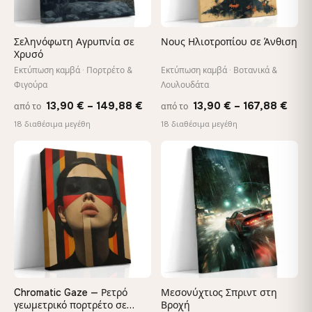
Σεληνόφωτη Αγρυπνία σε
Νους Ηλιοτροπίου σε Άνθιση
Χρυσό
Εκτύπωση καμβά · Πορτρέτο &
Εκτύπωση καμβά · Βοτανικά &
Φιγούρα
Λουλουδάτα
Price
Pric
13,90
€
–
149,88
€
13,90
€
–
167,88
€
από το
από το
range:
rang
18 διαθέσιμα μεγέθη
18 διαθέσιμα μεγέθη
13,90 €
13,9
through
thro
♡
♡
149,88 €
167,
Chromatic Gaze — Ρετρό
Μεσονύχτιος Σπριντ στη
γεωμετρικό πορτρέτο σε
Βροχή