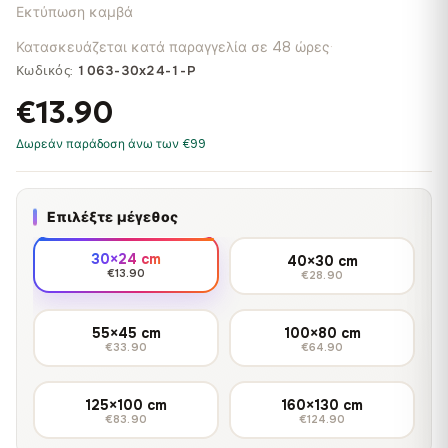
Εκτύπωση καμβά
Κατασκευάζεται κατά παραγγελία σε 48 ώρες
·
Κωδικός:
1063-30x24-1-P
€13.90
Δωρεάν παράδοση άνω των €99
Επιλέξτε μέγεθος
30×24 cm
40×30 cm
€13.90
€28.90
55×45 cm
100×80 cm
€33.90
€64.90
125×100 cm
160×130 cm
€83.90
€124.90