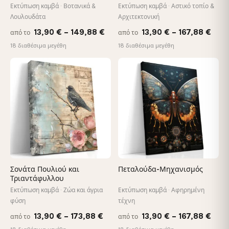
Εκτύπωση καμβά · Βοτανικά &
Εκτύπωση καμβά · Αστικό τοπίο &
Λουλουδάτα
Αρχιτεκτονική
Price
Pric
13,90
€
–
149,88
€
13,90
€
–
167,88
€
από το
από το
range:
rang
18 διαθέσιμα μεγέθη
18 διαθέσιμα μεγέθη
13,90 €
13,9
through
thro
♡
♡
149,88 €
167,
Σονάτα Πουλιού και
Πεταλούδα-Μηχανισμός
Τριαντάφυλλου
Εκτύπωση καμβά · Ζώα και άγρια
Εκτύπωση καμβά · Αφηρημένη
φύση
τέχνη
Price
Pric
13,90
€
–
173,88
€
13,90
€
–
167,88
€
από το
από το