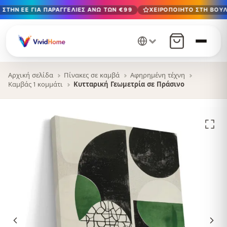
ΣΤΗΝ ΕΕ ΓΙΑ ΠΑΡΑΓΓΕΛΊΕΣ ΆΝΩ ΤΩΝ €99
ΧΕΙΡΟΠΟΊΗΤΟ ΣΤΗ ΒΟΥΛ
Δωρεάν παράδοση στην ΕΕ για παραγγελίες άνω των €99
Χειροποίητο στη Βουλγαρία · Παράδοση σε 1-7 ημέρες σε 
12+ χρόνια χειροτεχνίας · Μόνο υλικά υψηλής ποιότητας
Αρχική σελίδα
Πίνακες σε καμβά
Αφηρημένη τέχνη
Καμβάς 1 κομμάτι
Κυτταρική Γεωμετρία σε Πράσινο