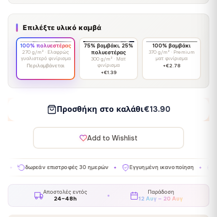
Επιλέξτε υλικό καμβά
100% πολυεστέρας
75% βαμβάκι, 25%
100% βαμβάκι
270 g/m² · Ελαφρώς
πολυεστέρας
370 g/m² · Premium
γυαλιστερό φινίρισμα
ματ φινίρισμα
300 g/m² · Ματ
φινίρισμα
Περιλαμβάνεται
+€2.78
+€1.39
Προσθήκη στο καλάθι
€13.90
Add to Wishlist
ωρεάν επιστροφές 30 ημερών
Εγγυημένη ικανοποίηση
Κατασκευάζ
✦
✦
Αποστολές εντός
Παράδοση
24–48h
12 Αυγ – 20 Αυγ