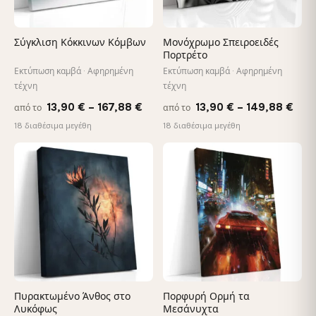
Σύγκλιση Κόκκινων Κόμβων
Μονόχρωμο Σπειροειδές
Πορτρέτο
Εκτύπωση καμβά · Αφηρημένη
Εκτύπωση καμβά · Αφηρημένη
τέχνη
τέχνη
Price
Pric
13,90
€
–
167,88
€
13,90
€
–
149,88
€
από το
από το
range:
rang
18 διαθέσιμα μεγέθη
18 διαθέσιμα μεγέθη
13,90 €
13,9
through
thr
♡
♡
167,88 €
149
Πυρακτωμένο Άνθος στο
Πορφυρή Ορμή τα
Λυκόφως
Μεσάνυχτα