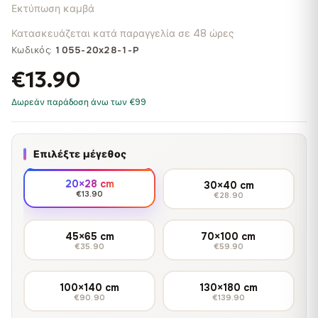
Εκτύπωση καμβά
Κατασκευάζεται κατά παραγγελία σε 48 ώρες
·
Κωδικός:
1055-20x28-1-P
€13.90
Δωρεάν παράδοση άνω των €99
Επιλέξτε μέγεθος
20×28 cm
30×40 cm
€13.90
€28.90
45×65 cm
70×100 cm
€35.90
€59.90
100×140 cm
130×180 cm
€90.90
€139.90