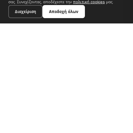
σας. Συνεχίζοντας, αποδέχεστε την
πολιτική cookies
μας.
Διαχείριση
Αποδοχή όλων
20×28 cm · 100% πολυεστέρας
Προσθήκη στο καλάθι
€13.90
Premium canvas prints και σχεδιαστικές ταπετσαρίες για
σύγχρονα ευρωπαϊκά σπίτια. Χειροποίητα στη Βουλγαρία, με
αποστολή σε όλη την ΕΕ.