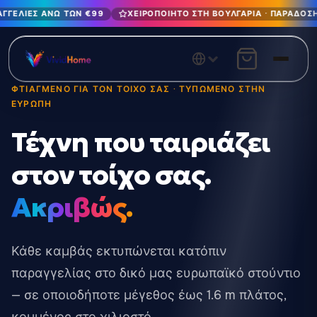
ΑΓΓΕΛΊΕΣ ΆΝΩ ΤΩΝ €99
ΧΕΙΡΟΠΟΊΗΤΟ ΣΤΗ ΒΟΥΛΓΑΡΊΑ · ΠΑΡΆΔΟΣΗ
Δωρεάν παράδοση στην ΕΕ για παραγγελίες άνω των €99
Χειροποίητο στη Βουλγαρία · Παράδοση σε 1-7 ημέρες σε 
12+ χρόνια χειροτεχνίας · Μόνο υλικά υψηλής ποιότητας
ΦΤΙΑΓΜΕΝΟ ΓΙΑ ΤΟΝ ΤΟΙΧΟ ΣΑΣ · ΤΥΠΩΜΕΝΟ ΣΤΗΝ
ΕΥΡΩΠΗ
Τέχνη που ταιριάζει
στον τοίχο σας.
Ακριβώς.
Κάθε καμβάς εκτυπώνεται κατόπιν
παραγγελίας στο δικό μας ευρωπαϊκό στούντιο
— σε οποιοδήποτε μέγεθος έως 1.6 m πλάτος,