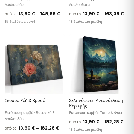
Λουλουδάτα
Λουλουδάτα
Price
Pric
13,90
€
–
149,88
€
13,90
€
–
163,08
€
από το
από το
range:
rang
18 διαθέσιμα μεγέθη
18 διαθέσιμα μεγέθη
13,90 €
13,9
through
thro
♡
♡
149,88 €
163,
Σκούρο Ρόζ & Χρυσό
Σεληνόφωτη Αντανάκλαση
Κορυφής
Εκτύπωση καμβά · Βοτανικά &
Εκτύπωση καμβά · Τοπίο & Φύση
Λουλουδάτα
Pric
13,90
€
–
182,28
€
από το
Price
13,90
€
–
182,28
€
από το
rang
18 διαθέσιμα μεγέθη