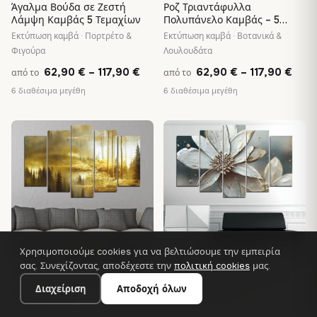
Άγαλμα Βούδα σε Ζεστή
Ροζ Τριαντάφυλλα
Λάμψη Καμβάς 5 Τεμαχίων
Πολυπάνελο Καμβάς – 5
Τεμάχια
Εκτύπωση καμβά · Πορτρέτο &
Εκτύπωση καμβά · Βοτανικά &
Φιγούρα
Λουλουδάτα
Price
Pric
62,90
€
–
117,90
€
62,90
€
–
117,90
€
από το
από το
range:
rang
6 διαθέσιμα μεγέθη
6 διαθέσιμα μεγέθη
62,90 €
62,9
through
thro
♡
♡
117,90 €
117,
Χρησιμοποιούμε cookies για να βελτιώσουμε την εμπειρία
σας. Συνεχίζοντας, αποδέχεστε την
πολιτική cookies
μας.
Σετ Καμβά 5 Τεμαχίων
Σετ Πέντε Πάνελ Καμβά με
Διαχείριση
Αποδοχή όλων
Golden Forest
Λευκά Λουλούδια
Εκτύπωση καμβά · Τοπίο & Φύση
Εκτύπωση καμβά · Βοτανικά &