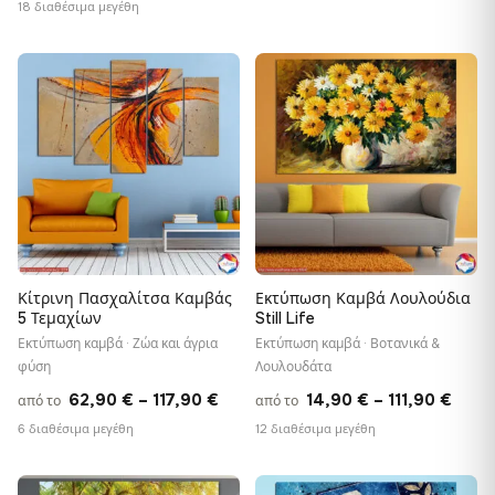
range:
18 διαθέσιμα μεγέθη
13,9
13,90 €
thro
through
182,
♡
♡
182,28 €
Κίτρινη Πασχαλίτσα Καμβάς
Εκτύπωση Καμβά Λουλούδια
5 Τεμαχίων
Still Life
Εκτύπωση καμβά · Ζώα και άγρια
Εκτύπωση καμβά · Βοτανικά &
φύση
Λουλουδάτα
Price
Price
62,90
€
–
117,90
€
14,90
€
–
111,90
€
από το
από το
range:
range
6 διαθέσιμα μεγέθη
12 διαθέσιμα μεγέθη
62,90 €
14,9
through
thro