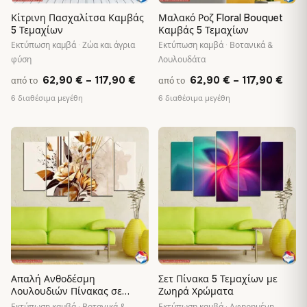
Κίτρινη Πασχαλίτσα Καμβάς
Μαλακό Ροζ Floral Bouquet
5 Τεμαχίων
Καμβάς 5 Τεμαχίων
Εκτύπωση καμβά · Ζώα και άγρια
Εκτύπωση καμβά · Βοτανικά &
φύση
Λουλουδάτα
Price
Pric
62,90
€
–
117,90
€
62,90
€
–
117,90
€
από το
από το
range:
rang
6 διαθέσιμα μεγέθη
6 διαθέσιμα μεγέθη
62,90 €
62,9
through
thro
♡
♡
117,90 €
117,
Απαλή Ανθοδέσμη
Σετ Πίνακα 5 Τεμαχίων με
Λουλουδιών Πίνακας σε
Ζωηρά Χρώματα
Καμβά 5 Τεμαχίων