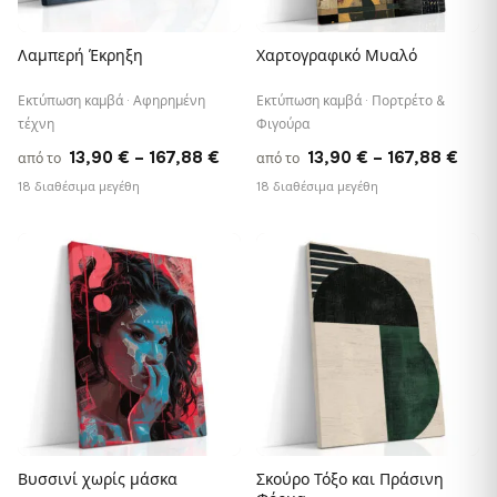
Λαμπερή Έκρηξη
Χαρτογραφικό Μυαλό
Εκτύπωση καμβά · Αφηρημένη
Εκτύπωση καμβά · Πορτρέτο &
τέχνη
Φιγούρα
Price
Pric
13,90
€
–
167,88
€
13,90
€
–
167,88
€
από το
από το
range:
rang
18 διαθέσιμα μεγέθη
18 διαθέσιμα μεγέθη
13,90 €
13,9
through
thro
♡
♡
167,88 €
167,
Βυσσινί χωρίς μάσκα
Σκούρο Τόξο και Πράσινη