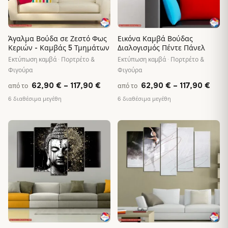
Άγαλμα Βούδα σε Ζεστό Φως
Εικόνα Καμβά Βούδας
Κεριών - Καμβάς 5 Τμημάτων
Διαλογισμός Πέντε Πάνελ
Εκτύπωση καμβά · Πορτρέτο &
Εκτύπωση καμβά · Πορτρέτο &
Φιγούρα
Φιγούρα
Price
Pric
62,90
€
–
117,90
€
62,90
€
–
117,90
€
από το
από το
range:
rang
6 διαθέσιμα μεγέθη
6 διαθέσιμα μεγέθη
62,90 €
62,9
through
thro
♡
♡
117,90 €
117,