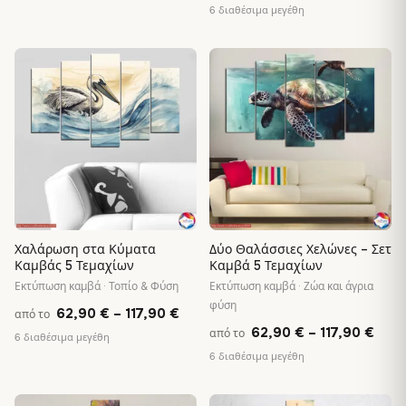
rang
6 διαθέσιμα μεγέθη
62,90 €
62,9
through
thro
117,90 €
♡
♡
117,
Χαλάρωση στα Κύματα
Δύο Θαλάσσιες Χελώνες – Σετ
Καμβάς 5 Τεμαχίων
Καμβά 5 Τεμαχίων
Εκτύπωση καμβά · Τοπίο & Φύση
Εκτύπωση καμβά · Ζώα και άγρια
φύση
Price
62,90
€
–
117,90
€
από το
Pric
62,90
€
–
117,90
€
από το
range:
6 διαθέσιμα μεγέθη
rang
6 διαθέσιμα μεγέθη
62,90 €
62,9
through
thro