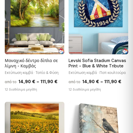
♡
♡
117,90 €
111,9
Μοναχικό δέντρο δίπλα σε
Levski Sofia Stadium Canvas
λίμνη - Καμβάς
Print – Blue & White Tribute
Εκτύπωση καμβά · Τοπίο & Φύση
Εκτύπωση καμβά · Ποπ κουλτούρα
Price
Price
14,90
€
–
111,90
€
14,90
€
–
111,90
€
από το
από το
range:
range
12 διαθέσιμα μεγέθη
12 διαθέσιμα μεγέθη
14,90 €
14,9
through
thro
♡
♡
111,90 €
111,9