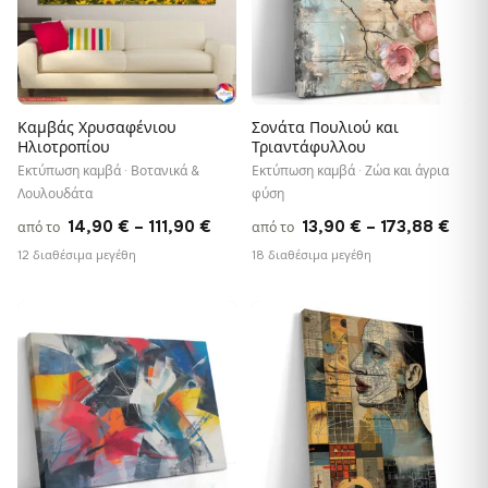
Καμβάς Χρυσαφένιου
Σονάτα Πουλιού και
Ηλιοτροπίου
Τριαντάφυλλου
Εκτύπωση καμβά · Βοτανικά &
Εκτύπωση καμβά · Ζώα και άγρια
Λουλουδάτα
φύση
Price
Pric
14,90
€
–
111,90
€
13,90
€
–
173,88
€
από το
από το
range:
rang
12 διαθέσιμα μεγέθη
18 διαθέσιμα μεγέθη
14,90 €
13,9
through
thro
♡
♡
111,90 €
173,