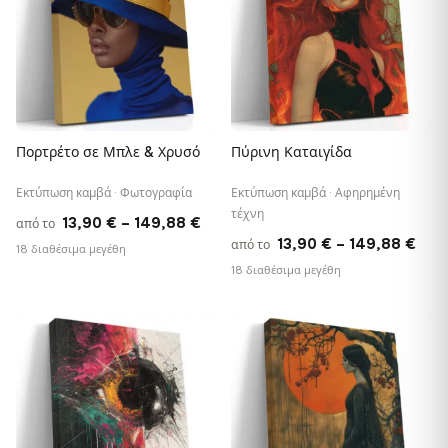
Πορτρέτο σε Μπλε & Χρυσό
Πύρινη Καταιγίδα
Εκτύπωση καμβά · Φωτογραφία
Εκτύπωση καμβά · Αφηρημένη
τέχνη
Price
13,90
€
–
149,88
€
από το
Pric
13,90
€
–
149,88
€
από το
range:
18 διαθέσιμα μεγέθη
rang
18 διαθέσιμα μεγέθη
13,90 €
13,9
through
thr
149,88 €
♡
♡
149