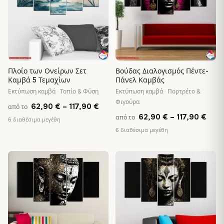
Πλοίο των Ονείρων Σετ
Βούδας Διαλογισμός Πέντε-
Καμβά 5 Τεμαχίων
Πάνελ Καμβάς
Εκτύπωση καμβά · Τοπίο & Φύση
Εκτύπωση καμβά · Πορτρέτο &
Φιγούρα
Price
62,90
€
–
117,90
€
από το
Pric
62,90
€
–
117,90
€
από το
range:
6 διαθέσιμα μεγέθη
rang
6 διαθέσιμα μεγέθη
62,90 €
62,9
through
thro
117,90 €
♡
♡
117,