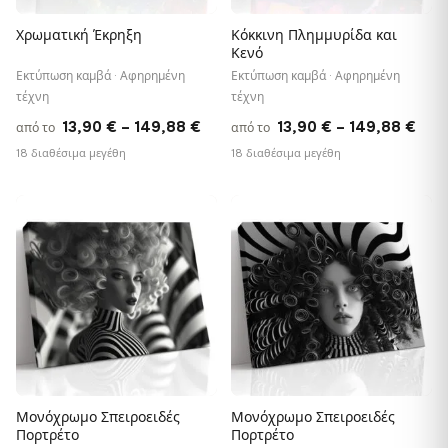
Χρωματική Έκρηξη
Κόκκινη Πλημμυρίδα και
Κενό
Εκτύπωση καμβά · Αφηρημένη
Εκτύπωση καμβά · Αφηρημένη
τέχνη
τέχνη
Price
Pric
13,90
€
–
149,88
€
13,90
€
–
149,88
€
από το
από το
range:
rang
18 διαθέσιμα μεγέθη
18 διαθέσιμα μεγέθη
13,90 €
13,9
through
thr
♡
♡
149,88 €
149
Μονόχρωμο Σπειροειδές
Μονόχρωμο Σπειροειδές
Πορτρέτο
Πορτρέτο