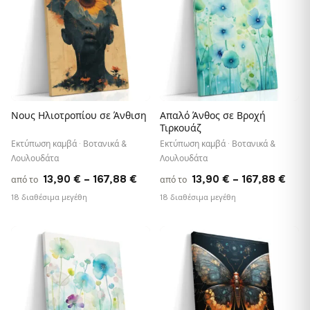
Νους Ηλιοτροπίου σε Άνθιση
Απαλό Άνθος σε Βροχή
Τιρκουάζ
Εκτύπωση καμβά · Βοτανικά &
Εκτύπωση καμβά · Βοτανικά &
Λουλουδάτα
Λουλουδάτα
Price
Pric
13,90
€
–
167,88
€
13,90
€
–
167,88
€
από το
από το
range:
rang
18 διαθέσιμα μεγέθη
18 διαθέσιμα μεγέθη
13,90 €
13,9
through
thro
♡
♡
167,88 €
167,