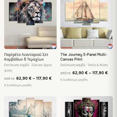
117,90 €
♡
♡
117,
Πορτρέτο Λιονταριού Σετ
The Journey 5-Panel Multi-
Καμβάδων 5 Τεμαχίων
Canvas Print
Εκτύπωση καμβά · Ζώα και άγρια
Εκτύπωση καμβά · Τοπίο & Φύση
φύση
Pric
62,90
€
–
117,90
€
από το
Price
62,90
€
–
117,90
€
από το
rang
6 διαθέσιμα μεγέθη
range:
6 διαθέσιμα μεγέθη
62,9
62,90 €
thro
through
117,
♡
♡
117,90 €