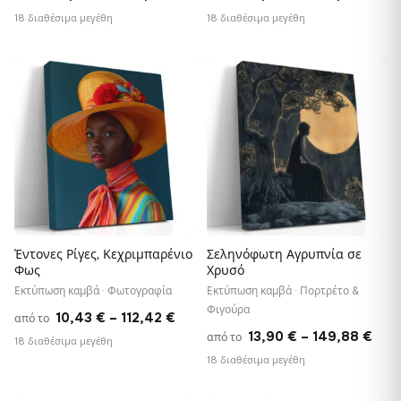
range:
rang
18 διαθέσιμα μεγέθη
18 διαθέσιμα μεγέθη
13,90 €
13,9
through
thr
−9%
♡
♡
149,88 €
149
Έντονες Ρίγες, Κεχριμπαρένιο
Σεληνόφωτη Αγρυπνία σε
Φως
Χρυσό
Εκτύπωση καμβά · Φωτογραφία
Εκτύπωση καμβά · Πορτρέτο &
Φιγούρα
Price
10,43
€
–
112,42
€
από το
Pric
13,90
€
–
149,88
€
από το
range:
18 διαθέσιμα μεγέθη
rang
18 διαθέσιμα μεγέθη
10,43 €
13,9
through