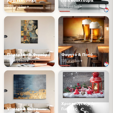
Αρχιτεκτονική
Ποπ κουλτούρα
239 σχέδια
171 σχέδια
Πορτρέτο & Φιγούρα
Φαγητό & Ποτό
164 σχέδια
135 σχέδια
Χριστούγεννα &
Vintage & Retro
Γιορτές