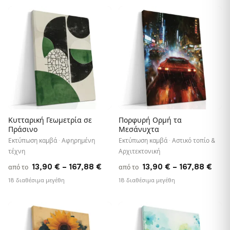
through
thro
♡
♡
167,88 €
167,
Κυτταρική Γεωμετρία σε
Πορφυρή Ορμή τα
Πράσινο
Μεσάνυχτα
Εκτύπωση καμβά · Αφηρημένη
Εκτύπωση καμβά · Αστικό τοπίο &
τέχνη
Αρχιτεκτονική
Price
Pric
13,90
€
–
167,88
€
13,90
€
–
167,88
€
από το
από το
range:
rang
18 διαθέσιμα μεγέθη
18 διαθέσιμα μεγέθη
13,90 €
13,9
through
thro
♡
♡
167,88 €
167,