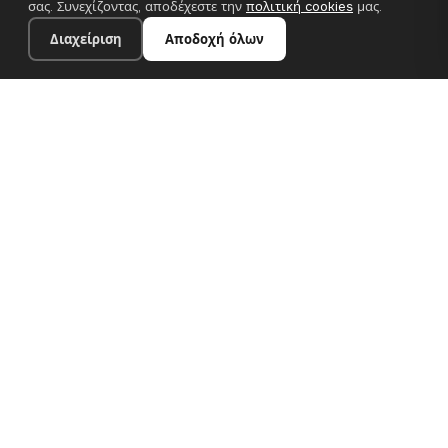
σας. Συνεχίζοντας, αποδέχεστε την
πολιτική cookies
μας.
Διαχείριση
Αποδοχή όλων
24×30 cm · 100% πολυεστέρας
Προσθήκη στο καλάθι
€13.90
Premium canvas prints και σχεδιαστικές ταπετσαρίες για
σύγχρονα ευρωπαϊκά σπίτια. Χειροποίητα στη Βουλγαρία, με
αποστολή σε όλη την ΕΕ.