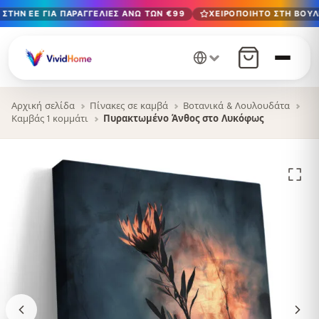
ΣΤΗΝ ΕΕ ΓΙΑ ΠΑΡΑΓΓΕΛΊΕΣ ΆΝΩ ΤΩΝ €99
ΧΕΙΡΟΠΟΊΗΤΟ ΣΤΗ ΒΟΥΛΓ
Δωρεάν παράδοση στην ΕΕ για παραγγελίες άνω των €99
Χειροποίητο στη Βουλγαρία · Παράδοση σε 1-7 ημέρες σε 
12+ χρόνια χειροτεχνίας · Μόνο υλικά υψηλής ποιότητας
Αρχική σελίδα
Πίνακες σε καμβά
Βοτανικά & Λουλουδάτα
Καμβάς 1 κομμάτι
Πυρακτωμένο Άνθος στο Λυκόφως