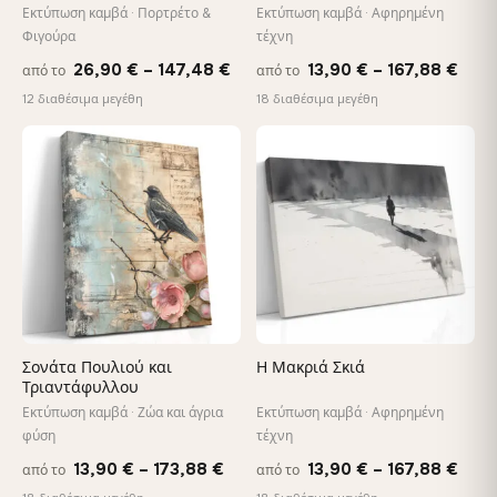
καμβά
Εκτύπωση καμβά · Πορτρέτο &
Εκτύπωση καμβά · Αφηρημένη
Φιγούρα
τέχνη
Price
Pric
26,90
€
–
147,48
€
13,90
€
–
167,88
€
από το
από το
range:
rang
12 διαθέσιμα μεγέθη
18 διαθέσιμα μεγέθη
26,90 €
13,9
through
thro
♡
♡
147,48 €
167,
Σονάτα Πουλιού και
Η Μακριά Σκιά
Τριαντάφυλλου
Εκτύπωση καμβά · Ζώα και άγρια
Εκτύπωση καμβά · Αφηρημένη
φύση
τέχνη
Price
Pric
13,90
€
–
173,88
€
13,90
€
–
167,88
€
από το
από το