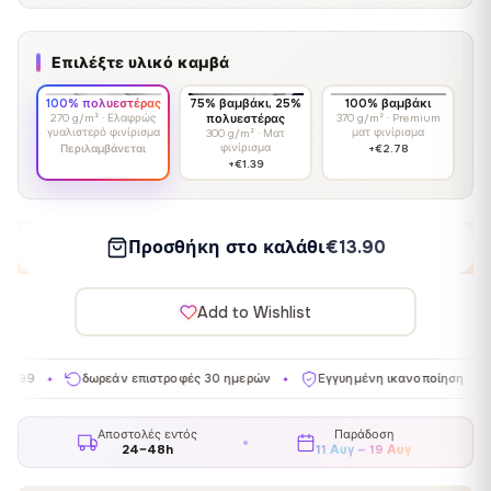
Επιλέξτε υλικό καμβά
100% πολυεστέρας
75% βαμβάκι, 25%
100% βαμβάκι
270 g/m² · Ελαφρώς
πολυεστέρας
370 g/m² · Premium
γυαλιστερό φινίρισμα
ματ φινίρισμα
300 g/m² · Ματ
φινίρισμα
Περιλαμβάνεται
+€2.78
+€1.39
Προσθήκη στο καλάθι
€13.90
Add to Wishlist
δωρεάν επιστροφές 30 ημερών
Εγγυημένη ικανοποίηση
Κατασκε
✦
✦
Αποστολές εντός
Παράδοση
24–48h
11 Αυγ – 19 Αυγ