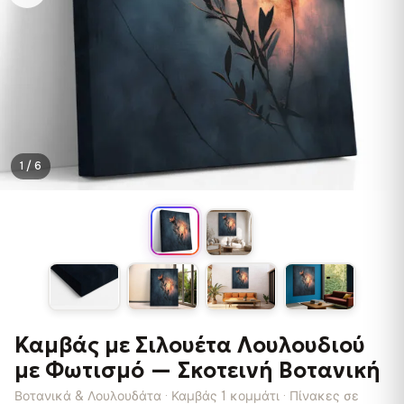
1 / 6
Καμβάς με Σιλουέτα Λουλουδιού
με Φωτισμό — Σκοτεινή Βοτανική
Βοτανικά & Λουλουδάτα · Καμβάς 1 κομμάτι · Πίνακες σε