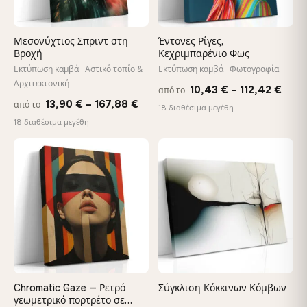
Μεσονύχτιος Σπριντ στη
Έντονες Ρίγες,
Βροχή
Κεχριμπαρένιο Φως
Εκτύπωση καμβά · Αστικό τοπίο &
Εκτύπωση καμβά · Φωτογραφία
Αρχιτεκτονική
Pric
10,43
€
–
112,42
€
από το
Price
13,90
€
–
167,88
€
από το
rang
18 διαθέσιμα μεγέθη
range:
18 διαθέσιμα μεγέθη
10,4
13,90 €
thro
through
♡
♡
112,
167,88 €
Chromatic Gaze — Ρετρό
Σύγκλιση Κόκκινων Κόμβων
γεωμετρικό πορτρέτο σε