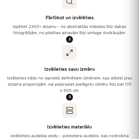
Pārlūkot un izvēlēties
Izpētiet 2300+ dizainu - no abstraktās mākslas līdz dabas
fotogrāfijām, no pilsētas ainavām līdz vintage ilustrācijām.
2
Izvēlieties savu izmēru
Izvēlieties kādu no iepriekš definētiem izmēriem, kas atbilst jūsu
dizaina proporcijām, vai pieprasiet pielāgotu izmēru līdz pat 170
x 500 cm.
3
Izvēlieties materiālu
Izvēlieties audekla veidu - poliestera audeklu, kas nodrošina