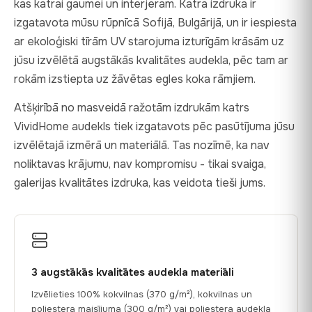
kas katrai gaumei un interjeram. Katra izdruka ir
izgatavota mūsu rūpnīcā Sofijā, Bulgārijā, un ir iespiesta
ar ekoloģiski tīrām UV starojuma izturīgām krāsām uz
jūsu izvēlētā augstākās kvalitātes audekla, pēc tam ar
rokām izstiepta uz žāvētas egles koka rāmjiem.
Atšķirībā no masveidā ražotām izdrukām katrs
VividHome audekls tiek izgatavots pēc pasūtījuma jūsu
izvēlētajā izmērā un materiālā. Tas nozīmē, ka nav
noliktavas krājumu, nav kompromisu - tikai svaiga,
galerijas kvalitātes izdruka, kas veidota tieši jums.
3 augstākās kvalitātes audekla materiāli
Izvēlieties 100% kokvilnas (370 g/m²), kokvilnas un
poliestera maisījuma (300 g/m²) vai poliestera audekla