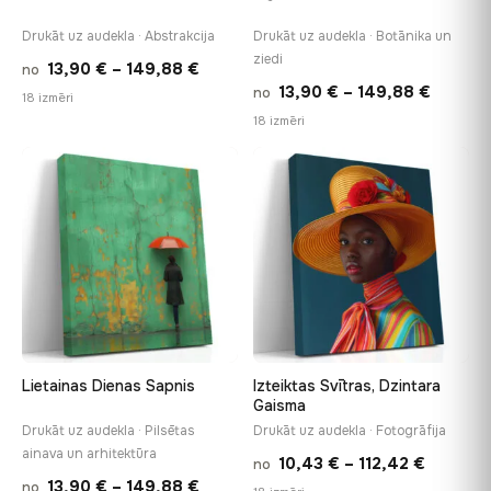
Drukāt uz audekla · Abstrakcija
Drukāt uz audekla · Botānika un
ziedi
Price
13,90
€
–
149,88
€
no
Price
13,90
€
–
149,88
€
no
range:
18 izmēri
range:
18 izmēri
13,90 €
13,90 €
through
−9%
throug
♡
♡
149,88 €
149,88
Lietainas Dienas Sapnis
Izteiktas Svītras, Dzintara
Gaisma
Drukāt uz audekla · Pilsētas
Drukāt uz audekla · Fotogrāfija
ainava un arhitektūra
Price
10,43
€
–
112,42
€
no
Price
13,90
€
–
149,88
€
no
range: