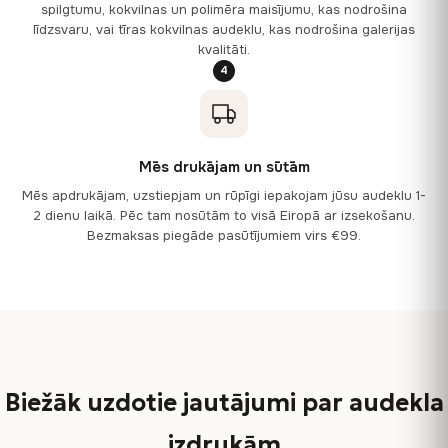
spilgtumu, kokvilnas un polimēra maisījumu, kas nodrošina
līdzsvaru, vai tīras kokvilnas audeklu, kas nodrošina galerijas
kvalitāti.
4
Mēs drukājam un sūtām
Mēs apdrukājam, uzstiepjam un rūpīgi iepakojam jūsu audeklu 1-
2 dienu laikā. Pēc tam nosūtām to visā Eiropā ar izsekošanu.
Bezmaksas piegāde pasūtījumiem virs €99.
Biežāk uzdotie jautājumi par audekla
izdrukām