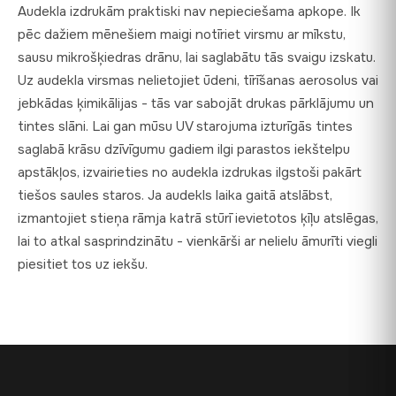
Audekla izdrukām praktiski nav nepieciešama apkope. Ik
pēc dažiem mēnešiem maigi notīriet virsmu ar mīkstu,
sausu mikrošķiedras drānu, lai saglabātu tās svaigu izskatu.
Uz audekla virsmas nelietojiet ūdeni, tīrīšanas aerosolus vai
jebkādas ķimikālijas - tās var sabojāt drukas pārklājumu un
tintes slāni. Lai gan mūsu UV starojuma izturīgās tintes
saglabā krāsu dzīvīgumu gadiem ilgi parastos iekštelpu
apstākļos, izvairieties no audekla izdrukas ilgstoši pakārt
tiešos saules staros. Ja audekls laika gaitā atslābst,
izmantojiet stieņa rāmja katrā stūrī ievietotos ķīļu atslēgas,
lai to atkal sasprindzinātu - vienkārši ar nelielu āmurīti viegli
piesitiet tos uz iekšu.