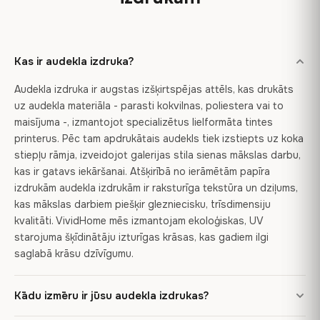
Kas ir audekla izdruka?
Audekla izdruka ir augstas izšķirtspējas attēls, kas drukāts
uz audekla materiāla - parasti kokvilnas, poliestera vai to
maisījuma -, izmantojot specializētus lielformāta tintes
printerus. Pēc tam apdrukātais audekls tiek izstiepts uz koka
stiepļu rāmja, izveidojot galerijas stila sienas mākslas darbu,
kas ir gatavs iekāršanai. Atšķirībā no ierāmētām papīra
izdrukām audekla izdrukām ir raksturīga tekstūra un dziļums,
kas mākslas darbiem piešķir glezniecisku, trīsdimensiju
kvalitāti. VividHome mēs izmantojam ekoloģiskas, UV
starojuma šķīdinātāju izturīgas krāsas, kas gadiem ilgi
saglabā krāsu dzīvīgumu.
Kādu izmēru ir jūsu audekla izdrukas?