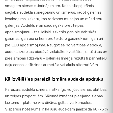
smagiem sienas stiprinājumiem. Koka stiepļu rāmis
saglabā audekla spriegojumu un izmērus, radot galerijas
iesaiņojuma izskatu, kas redzams muzejos un mūsdienu
galerijās. Audekls ir arī saudzīgāks pret telpas
apgaismojumu - tas lieliski izskatās gan pie dabiskās
gaismas, gan pie siltiem prožektoru gaismekļiem, gan arī
pie LED apgaismojuma. Raugoties no vērtības viedokļa,
audekla izdrukas piedāvā vislabāko kvalitātes, estētikas un
pieejamības līdzsvaru - galerijas līmeņa rezultāti par nelielu
daļu cenas, salīdzinot ar metāla vai akrila alternatīvām.
Kā izvēlēties pareizā izmēra audekla apdruku
Pareizais audekla izmērs ir atkarīgs no jūsu sienas platības
un telpas proporcijām. Sākumā izmēriet pieejamo sienas
laukumu - platumu virs dīvāna, gultas vai konsoles.
Vispārējs noteikums ir, ka jūsu audeklam jāaizpilda 60-75 %