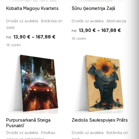
Kobalta Magoņu Kvartets
Šūnu Ģeometrija Zaļā
Drukāt uz audekla · Botānika un
Drukāt uz audekla · Abstrakcija
ziedi
Price
13,90
€
–
167,88
€
no
Price
13,90
€
–
167,88
€
no
range:
18 izmēri
range:
18 izmēri
13,90 €
13,90 €
throug
through
♡
♡
167,88 
167,88 €
Purpursarkanā Steiga
Ziedošs Saulespuķes Prāts
Pusnaktī
Drukāt uz audekla · Pilsētas
Drukāt uz audekla · Botānika un