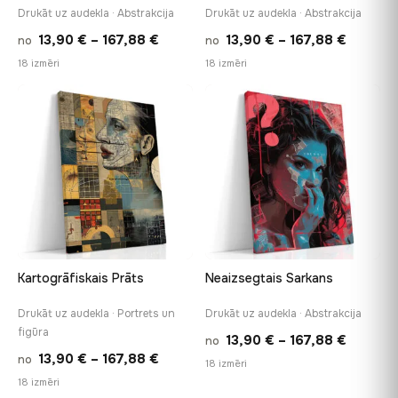
Drukāt uz audekla · Abstrakcija
Drukāt uz audekla · Abstrakcija
Price
Price
13,90
€
–
167,88
€
13,90
€
–
167,88
€
no
no
range:
range:
18 izmēri
18 izmēri
13,90 €
13,90 €
through
throug
♡
♡
167,88 €
167,88 
Kartogrāfiskais Prāts
Neaizsegtais Sarkans
Drukāt uz audekla · Portrets un
Drukāt uz audekla · Abstrakcija
figūra
Price
13,90
€
–
167,88
€
no
Price
13,90
€
–
167,88
€
no
range:
18 izmēri
range:
18 izmēri
13,90 €