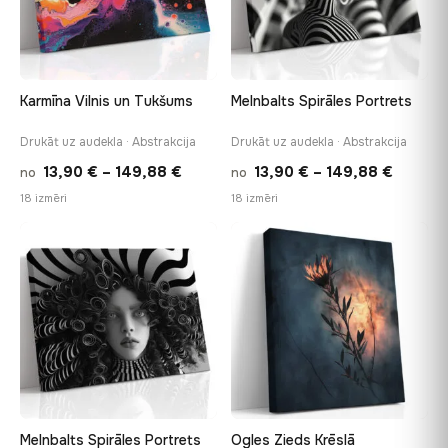
Karmīna Vilnis un Tukšums
Melnbalts Spirāles Portrets
Drukāt uz audekla · Abstrakcija
Drukāt uz audekla · Abstrakcija
Price
Price
13,90
€
–
149,88
€
13,90
€
–
149,88
€
no
no
range:
range:
18 izmēri
18 izmēri
13,90 €
13,90 €
through
throug
♡
♡
149,88 €
149,88
Melnbalts Spirāles Portrets
Ogles Zieds Krēslā