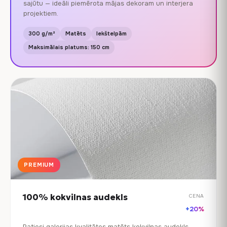
sajūtu — ideāli piemērota mājas dekoram un interjera
projektiem.
300 g/m²
Matēts
Iekštelpām
Maksimālais platums: 150 cm
PREMIUM
100% kokvilnas audekls
CENA
+20%
Patiesi galerijas kvalitātes matēts kokvilnas audekls.