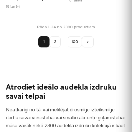
18 izmēri
range:
18 izmēri
10,43 €
13,90 €
through
through
112,42 €
Rāda 1-24 no 2380 produktiem
149,88 €
1
2
…
100
Atrodiet ideālo audekla izdruku
savai telpai
Neatkarīgi no tā, vai meklējat drosmīgu izteiksmīgu
darbu savai viesistabai vai smalku akcentu guļamistabai,
mūsu vairāk nekā 2300 audekla izdruku kolekcijā ir kaut