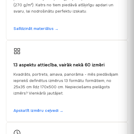
(270 g/m²). Katrs no tiem piedāvā atšķirīgu apdari un
svaru, lai nodrošinātu perfektu izskatu.
Salīdzināt materiālus →
13 aspektu attiecība, vairāk nekā 60 izmēri
Kvadrāts, portrets, ainava, panorāma - mēs piedāvājam
iepriekš definētus izmērus 13 formātu formātiem, no
25x35 cm līdz 170x500 cm. Nepieciešams pielāgots
izmērs? Vienkārši jautājiet.
Apskatīt izmēru ceļvedi →