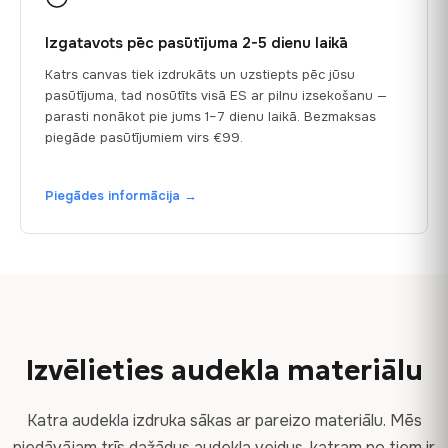
Izgatavots pēc pasūtījuma 2-5 dienu laikā
Katrs canvas tiek izdrukāts un uzstiepts pēc jūsu
pasūtījuma, tad nosūtīts visā ES ar pilnu izsekošanu —
parasti nonākot pie jums 1–7 dienu laikā. Bezmaksas
piegāde pasūtījumiem virs €99.
Piegādes informācija →
Izvēlieties audekla materiālu
Katra audekla izdruka sākas ar pareizo materiālu. Mēs
piedāvājam trīs dažādus audekla veidus, katram no tiem ir