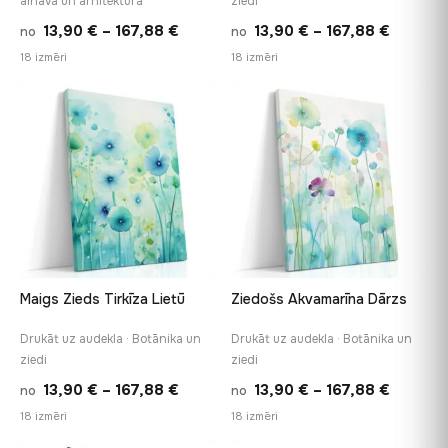
ainava un arhitektūra
ziedi
Price
Price
13,90
€
–
167,88
€
13,90
€
–
167,88
€
no
no
range:
range:
18 izmēri
18 izmēri
13,90 €
13,90 €
through
throug
♡
♡
167,88 €
167,88 
Maigs Zieds Tirkīza Lietū
Ziedošs Akvamarīna Dārzs
Drukāt uz audekla · Botānika un
Drukāt uz audekla · Botānika un
ziedi
ziedi
Price
Price
13,90
€
–
167,88
€
13,90
€
–
167,88
€
no
no
range:
range:
18 izmēri
18 izmēri
13,90 €
13,90 €