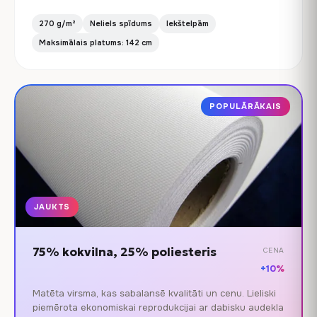
270 g/m²
Neliels spīdums
Iekštelpām
Maksimālais platums: 142 cm
POPULĀRĀKAIS
JAUKTS
75% kokvilna, 25% poliesteris
CENA
+10%
Matēta virsma, kas sabalansē kvalitāti un cenu. Lieliski
piemērota ekonomiskai reprodukcijai ar dabisku audekla