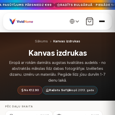
A PASŪTĪJUMS PĀRSNIEDZ €99
RADĪTS BULGĀRIJĀ · PIEGĀDE 1-
Bezmaksas piegāde ES, ja pasūtījums pārsniedz €99
Radīts Bulgārijā · Piegāde 1-7 dienu laikā visā ES
12+ gadu ilga amatniecības pieredze · Tikai augstākās kvalitā
Sākums
Kanvas izdrukas
Kanvas izdrukas
Eiropā ar rokām darināts augstas kvalitātes audekls - no
abstraktās mākslas līdz dabas fotogrāfijai. Izvēlieties
dizainu, izmēru un materiālu. Piegāde līdz jūsu durvīm 1-7
dienu laikā.
No €12.90
Ražots Sofijā
kopš 2013. gada
PĒC DAĻU SKAITA