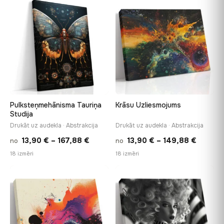
through
throug
♡
♡
167,88 €
167,88 
Pulksteņmehānisma Tauriņa
Krāsu Uzliesmojums
Studija
Drukāt uz audekla · Abstrakcija
Drukāt uz audekla · Abstrakcija
Price
Price
13,90
€
–
167,88
€
13,90
€
–
149,88
€
no
no
range:
range:
18 izmēri
18 izmēri
13,90 €
13,90 €
through
throug
♡
♡
167,88 €
149,88