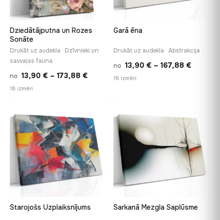
Dziedātājputna un Rozes
Garā ēna
Sonāte
Drukāt uz audekla · Dzīvnieki un
Drukāt uz audekla · Abstrakcija
savvaļas fauna
Price
13,90
€
–
167,88
€
no
Price
13,90
€
–
173,88
€
no
range:
18 izmēri
range:
18 izmēri
13,90 €
13,90 €
throug
through
♡
♡
167,88 
173,88 €
Starojošs Uzplaiksnījums
Sarkanā Mezgla Saplūsme