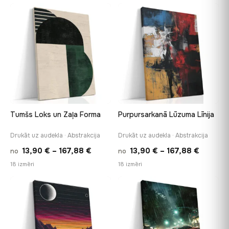
13,90 €
throug
through
♡
♡
167,88 
167,88 €
Tumšs Loks un Zaļa Forma
Purpursarkanā Lūzuma Līnija
Drukāt uz audekla · Abstrakcija
Drukāt uz audekla · Abstrakcija
Price
Price
13,90
€
–
167,88
€
13,90
€
–
167,88
€
no
no
range:
range:
18 izmēri
18 izmēri
13,90 €
13,90 €
through
throug
♡
♡
167,88 €
167,88 