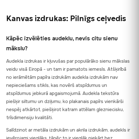
Izstrādājumiem jābūt neizmantotiem un oriģinālajā
izstrādājumu attēlus kalibrētā displejā.
iepakojumā. Ja jūsu izdruka tiek piegādāta bojāta vai ar
Kanvas izdrukas: Pilnīgs ceļvedis
defektiem, sazinieties ar mums 48 stundu laikā, pievienojot
fotogrāfijas, un mēs nosūtīsim bezmaksas nomaiņu uz mūsu
rēķina. Piezīme: tā kā audekla izdrukas tiek izgatavotas pēc
Kāpēc izvēlēties audeklu, nevis citu sienu
jūsu pasūtījuma, uz tām neattiecas ES standarta 14 dienu
atteikuma tiesības, taču mūsu brīvprātīgā garantija pārsniedz
mākslu?
šo juridisko prasību.
Audekla izdrukas ir kļuvušas par populārāko sienu mākslas
veidu visā Eiropā - un tam ir pamatots iemesls. Atšķirībā
no ierāmētām papīra izdrukām audekla izdrukām nav
nepieciešams stikls, kas novērš atspīdumus un
atspīdumus jebkurā apgaismojumā. Audekla tekstūra
piešķir siltumu un dziļumu, ko plakanais papīrs vienkārši
nespēj atkārtot, piešķirot katram attēlam glezniecisku,
trīsdimensiju kvalitāti.
Salīdzinot ar metāla izdrukām un akrila izdrukām, audekls ir
ievērojami vieglāks, tāpēc to ir vieglāk piekārt bez