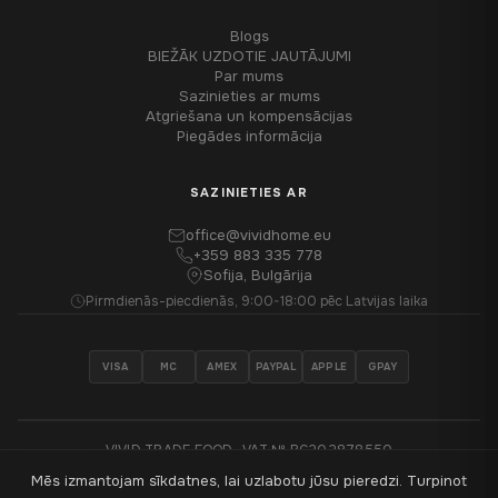
Blogs
BIEŽĀK UZDOTIE JAUTĀJUMI
Par mums
Sazinieties ar mums
Atgriešana un kompensācijas
Piegādes informācija
SAZINIETIES AR
office@vividhome.eu
+359 883 335 778
Sofija, Bulgārija
Pirmdienās-piecdienās, 9:00-18:00 pēc Latvijas laika
VISA
MC
AMEX
PAYPAL
APPLE
GPAY
VIVID TRADE EOOD · VAT № BG202878550
Mēs izmantojam sīkdatnes, lai uzlabotu jūsu pieredzi. Turpinot
®
© 2026 VividHome™ - Visas tiesības aizsargātas