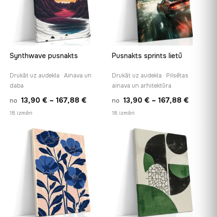
Synthwave pusnakts
Pusnakts sprints lietū
Drukāt uz audekla · Ainava un
Drukāt uz audekla · Pilsētas
daba
ainava un arhitektūra
Price
Price
13,90
€
–
167,88
€
13,90
€
–
167,88
€
no
no
range:
range:
18 izmēri
18 izmēri
13,90 €
13,90 €
through
throug
♡
♡
167,88 €
167,88 