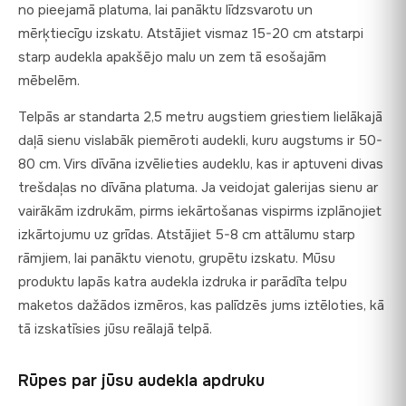
no pieejamā platuma, lai panāktu līdzsvarotu un
mērķtiecīgu izskatu. Atstājiet vismaz 15-20 cm atstarpi
starp audekla apakšējo malu un zem tā esošajām
mēbelēm.
Telpās ar standarta 2,5 metru augstiem griestiem lielākajā
daļā sienu vislabāk piemēroti audekli, kuru augstums ir 50-
80 cm. Virs dīvāna izvēlieties audeklu, kas ir aptuveni divas
trešdaļas no dīvāna platuma. Ja veidojat galerijas sienu ar
vairākām izdrukām, pirms iekārtošanas vispirms izplānojiet
izkārtojumu uz grīdas. Atstājiet 5-8 cm attālumu starp
rāmjiem, lai panāktu vienotu, grupētu izskatu. Mūsu
produktu lapās katra audekla izdruka ir parādīta telpu
maketos dažādos izmēros, kas palīdzēs jums iztēloties, kā
tā izskatīsies jūsu reālajā telpā.
Rūpes par jūsu audekla apdruku