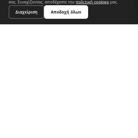
σας. Συνεχίζοντας, αποδέχεστε την
πολιτική cookies
μας.
Διαχείριση
Αποδοχή όλων
20×28 cm · 100% πολυεστέρας
Προσθήκη στο καλάθι
€13.90
Premium canvas prints και σχεδιαστικές ταπετσαρίες για
σύγχρονα ευρωπαϊκά σπίτια. Χειροποίητα στη Βουλγαρία, με
αποστολή σε όλη την ΕΕ.