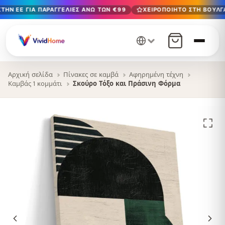
ΤΗΝ ΕΕ ΓΙΑ ΠΑΡΑΓΓΕΛΊΕΣ ΆΝΩ ΤΩΝ €99
ΧΕΙΡΟΠΟΊΗΤΟ ΣΤΗ ΒΟΥΛΓΑ
Δωρεάν παράδοση στην ΕΕ για παραγγελίες άνω των €99
Χειροποίητο στη Βουλγαρία · Παράδοση σε 1-7 ημέρες σε 
12+ χρόνια χειροτεχνίας · Μόνο υλικά υψηλής ποιότητας
Αρχική σελίδα
Πίνακες σε καμβά
Αφηρημένη τέχνη
Καμβάς 1 κομμάτι
Σκούρο Τόξο και Πράσινη Φόρμα