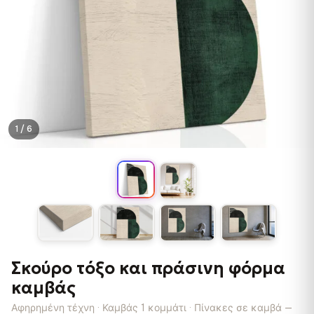
1 / 6
Σκούρο τόξο και πράσινη φόρμα
καμβάς
Αφηρημένη τέχνη · Καμβάς 1 κομμάτι · Πίνακες σε καμβά —