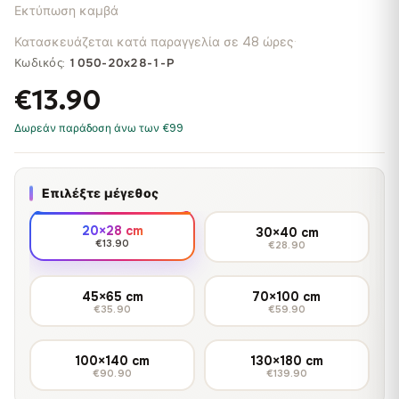
Εκτύπωση καμβά
Κατασκευάζεται κατά παραγγελία σε 48 ώρες
·
Κωδικός:
1050-20x28-1-P
€13.90
Δωρεάν παράδοση άνω των €99
Επιλέξτε μέγεθος
20×28 cm
30×40 cm
€13.90
€28.90
45×65 cm
70×100 cm
€35.90
€59.90
100×140 cm
130×180 cm
€90.90
€139.90