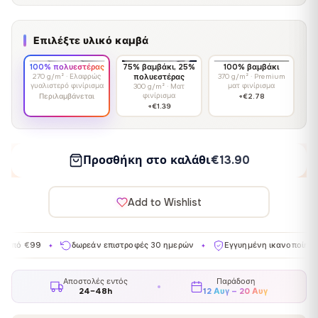
Επιλέξτε υλικό καμβά
100% πολυεστέρας
75% βαμβάκι, 25%
100% βαμβάκι
270 g/m² · Ελαφρώς
πολυεστέρας
370 g/m² · Premium
γυαλιστερό φινίρισμα
ματ φινίρισμα
300 g/m² · Ματ
φινίρισμα
Περιλαμβάνεται
+€2.78
+€1.39
Προσθήκη στο καλάθι
€13.90
Add to Wishlist
δωρεάν επιστροφές 30 ημερών
Εγγυημένη ικανοποίηση
Κατ
✦
✦
✦
Αποστολές εντός
Παράδοση
24–48h
12 Αυγ – 20 Αυγ