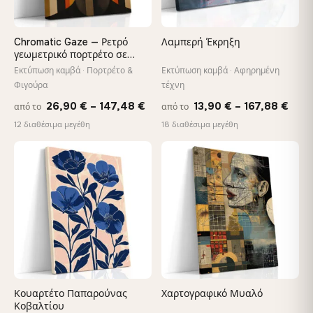
Chromatic Gaze — Ρετρό
Λαμπερή Έκρηξη
γεωμετρικό πορτρέτο σε
καμβά
Εκτύπωση καμβά · Πορτρέτο &
Εκτύπωση καμβά · Αφηρημένη
Φιγούρα
τέχνη
Price
Pric
26,90
€
–
147,48
€
13,90
€
–
167,88
€
από το
από το
range:
rang
12 διαθέσιμα μεγέθη
18 διαθέσιμα μεγέθη
26,90 €
13,9
through
thro
♡
♡
147,48 €
167,
Κουαρτέτο Παπαρούνας
Χαρτογραφικό Μυαλό
Κοβαλτίου