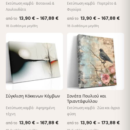
Εκτύπωση καμβά · Βοτανικά &
Εκτύπωση καμβά · Πορτρέτο &
Λουλουδάτα
Φιγούρα
Price
Pric
13,90
€
–
167,88
€
13,90
€
–
167,88
€
από το
από το
range:
rang
18 διαθέσιμα μεγέθη
18 διαθέσιμα μεγέθη
13,90 €
13,9
through
thro
♡
♡
167,88 €
167,
Σύγκλιση Κόκκινων Κόμβων
Σονάτα Πουλιού και
Τριαντάφυλλου
Εκτύπωση καμβά · Αφηρημένη
Εκτύπωση καμβά · Ζώα και άγρια
τέχνη
φύση
Price
Pric
13,90
€
–
167,88
€
13,90
€
–
173,88
€
από το
από το