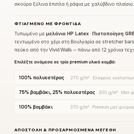
σκούρα ξύλινα έπιπλα ή ράφια με χαλύβδινο πλαίσιο.
ΦΤΙΑΓΜΈΝΟ ΜΕ ΦΡΟΝΤΊΔΑ
Τυπωμένο με
μελάνια HP Latex
·
Πιστοποίηση GR
τεντωμένο στο χέρι στη Βουλγαρία σε stretcher bar
πεύκο από την Vivid Walls — πάνω από 12 χρόνια τ
Επιλέξτε ανάμεσα σε τρία premium υλικά καμβά:
100% πολυεστέρας
270 g/m² · Ελαφρώς γυαλιστερό
75% βαμβάκι, 25% πολυεστέρας
300 g/m² · Ματ φ
100% βαμβάκι
370 g/m² · Premium ματ φινίρισ
ΑΠΟΣΤΟΛΉ & ΠΡΟΣΑΡΜΟΣΜΈΝΑ ΜΕΓΈΘΗ