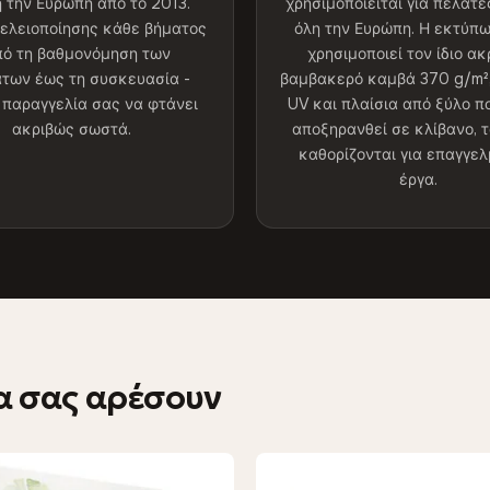
η την Ευρώπη από το 2013.
χρησιμοποιείται για πελάτε
τελειοποίησης κάθε βήματος
όλη την Ευρώπη. Η εκτύπ
πό τη βαθμονόμηση των
χρησιμοποιεί τον ίδιο α
των έως τη συσκευασία -
βαμβακερό καμβά 370 g/m²,
 παραγγελία σας να φτάνει
UV και πλαίσια από ξύλο π
ακριβώς σωστά.
αποξηρανθεί σε κλίβανο, τ
καθορίζονται για επαγγε
έργα.
α σας αρέσουν