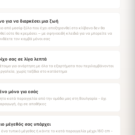
νο για να διαρκέσει μια ζωή
ιο από μασίφ ξύλο που έχει αποξηρανθεί στο κλίβανο δεν θα
εί ούτε θα κρεμάσει — με σφηνοειδή κλειδιά για να μπορείτε να
νδέετε τον καμβά μόνοι σας
οίχο σας σε λίγα λεπτά
έτοιμο για ανάρτηση με όλα τα εξαρτήματα που περιλαμβάνονται
εργαλεία, χωρίς ταξίδια στο κατάστημα
ένο μόνο για εσάς
ητο κατά παραγγελία από την ομάδα μας στη Βουλγαρία - όχι
παραγωγή, όχι σε αποθήκες
ειο μέγεθός σας υπάρχει
 ένα τυπικό μέγεθος ή κάντε το κατά παραγγελία μέχρι 160 cm -