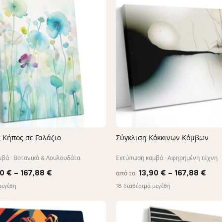
 Κήπος σε Γαλάζιο
Σύγκλιση Κόκκινων Κόμβων
ΓΡΉΓΟΡΗ ΠΡΟΒΟΛΉ
ΓΡΉΓΟΡΗ ΠΡΟΒΟΛΉ
βά · Βοτανικά & Λουλουδάτα
Εκτύπωση καμβά · Αφηρημένη τέχνη
Price
Pric
90
€
–
167,88
€
13,90
€
–
167,88
€
από το
range:
rang
μεγέθη
18 διαθέσιμα μεγέθη
13,90 €
13,9
through
thr