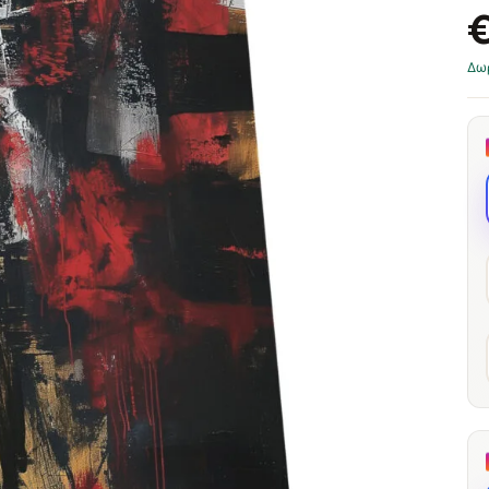
through
through
20
173,88 €
167,88 €
Δω
Η Μακριά Σκιά
Σύγκλιση Κόκκινων
Κόμβων
13,90
€
–
13,90
€
–
από το
από το
Price
Price
167,88
€
167,88
€
range:
range:
13,90 €
13,90 €
through
through
167,88 €
167,88 €