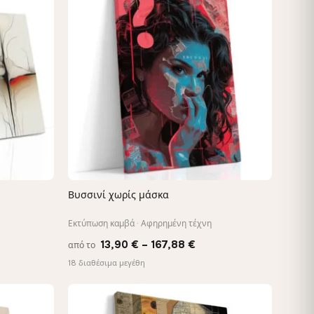
Βυσσινί χωρίς μάσκα
ΓΡΉΓΟΡΗ ΠΡΟΒΟΛΉ
Εκτύπωση καμβά · Αφηρημένη τέχνη
e
Price
13,90
€
–
167,88
€
από το
e:
range:
18 διαθέσιμα μεγέθη
0 €
13,90 €
ough
through