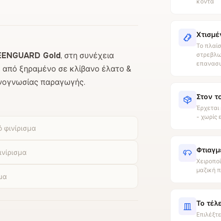
κοντά
Χτισμέ
Το πλαίσ
EENGUARD Gold
, στη συνέχεια
στρεβλωθ
επανασυ
s από ξηραμένο σε κλίβανο έλατο &
εχνογνωσίας παραγωγής.
Στον τ
Έρχεται 
- χωρίς 
 φινίρισμα
Φτιαγμ
ινίρισμα
Χειροποί
μαζική 
μα
Το τέλ
Επιλέξτε