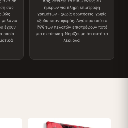
ς B2B σε
σας, στείλτε το πίσω εντός 30
ωσή σας
ημερών για πλήρη επιστροφή
κριβώς
χρημάτων - χωρίς ερωτήσεις, χωρίς
 μελάνια
έξοδα επαναφοράς. Λιγότερο από το
ου έχουν
1%% των πελατών επιστρέφουν ποτέ
α οποία
μια εκτύπωση. Νομίζουμε ότι αυτό τα
λματικά
λέει όλα.