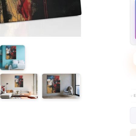
Δωρεάν παράδοση στην ΕΕ πάνω από €99
δ
✦