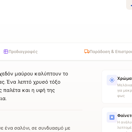
Προδιαγραφές
Παράδοση & Επιστρο
χεδόν μαύρου καλύπτουν το
Χρώματ
ας. Ένα λεπτό χρυσό τόξο
Μελάνια
 παλέτα και η υφή της
για μακρ
φως
ια.
Φαίνετ
Η ανάλυ
σε ένα σαλόνι, σε συνδυασμό με
λεπτομέρ