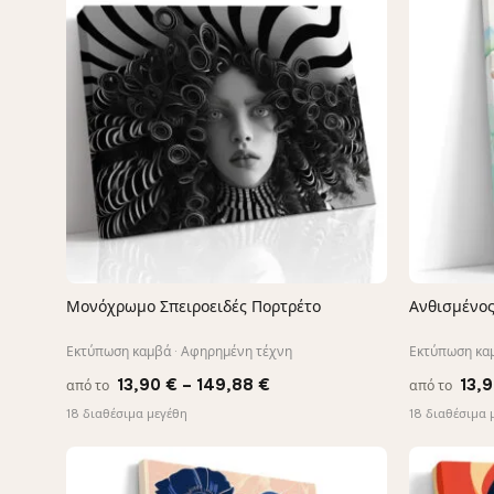
Μονόχρωμο Σπειροειδές Πορτρέτο
Ανθισμένος
ΓΡΉΓΟΡΗ ΠΡΟΒΟΛΉ
Εκτύπωση καμβά · Αφηρημένη τέχνη
Εκτύπωση καμ
Price
13,90
€
–
149,88
€
13,
από το
από το
range:
18 διαθέσιμα μεγέθη
18 διαθέσιμα 
13,90 €
through
−9%