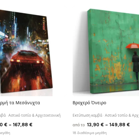
through
through
20
173,88 €
167,88 €
Η Μακριά Σκιά
Σύγκλιση Κόκκινων
Κόμβων
13,90
€
–
13,90
€
–
από το
από το
Price
Price
167,88
€
167,88
€
range:
range:
13,90 €
13,90 €
through
through
167,88 €
167,88 €
ρμή τα Μεσάνυχτα
Βροχερό Όνειρο
ΓΡΉΓΟΡΗ ΠΡΟΒΟΛΉ
ΓΡΉΓΟΡΗ ΠΡΟΒΟΛΉ
βά · Αστικό τοπίο & Αρχιτεκτονική
Εκτύπωση καμβά · Αστικό τοπίο & Αρχ
Price
Pri
90
€
–
167,88
€
13,90
€
–
149,88
€
από το
range:
ran
μεγέθη
18 διαθέσιμα μεγέθη