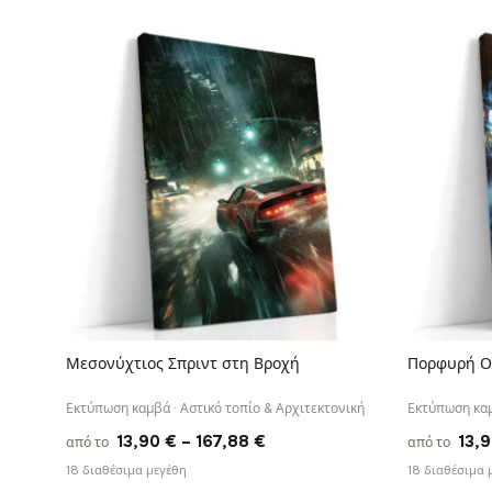
Παιδικά & Βρεφικά
Φωτογραφία
48
Δείτε όλες τις εκτυπώσεις καμβά
Μεσονύχτιος Σπριντ στη Βροχή
Πορφυρή Ο
ΓΡΉΓΟΡΗ ΠΡΟΒΟΛΉ
Εκτύπωση καμβά · Αστικό τοπίο & Αρχιτεκτονική
Εκτύπωση καμ
Price
13,90
€
–
167,88
€
13,
από το
από το
range:
18 διαθέσιμα μεγέθη
18 διαθέσιμα 