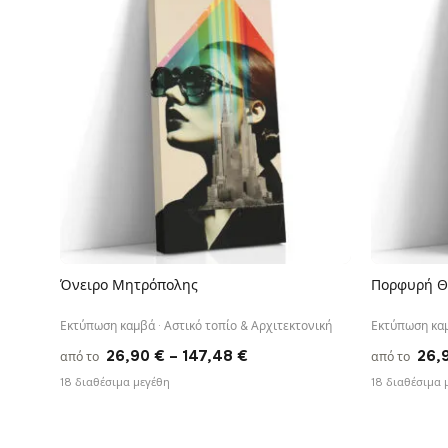
147,48 €
Όνειρο Μητρόπολης
Πορφυρή Θ
ΓΡΉΓΟΡΗ ΠΡΟΒΟΛΉ
Εκτύπωση καμβά · Αστικό τοπίο & Αρχιτεκτονική
Εκτύπωση καμ
Price
26,90
€
–
147,48
€
26,
από το
από το
range:
18 διαθέσιμα μεγέθη
18 διαθέσιμα 
26,90 €
through