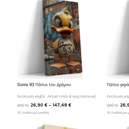
through
147,48 €
Gonis 93 Πάπια του Δρόμου
Πάπια γκρά
ΓΡΉΓΟΡΗ ΠΡΟΒΟΛΉ
Εκτύπωση καμβά · Αστικό τοπίο & Αρχιτεκτονική
Εκτύπωση καμ
Price
26,90
€
–
147,48
€
26,
από το
από το
range:
18 διαθέσιμα μεγέθη
18 διαθέσιμα 
26,90 €
through