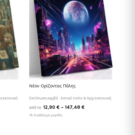
,48 €
147,48 €
Νέον Ορίζοντας Πόλης
ΓΡΉΓΟΡΗ ΠΡΟΒΟΛΉ
ιτεκτονική
Εκτύπωση καμβά · Αστικό τοπίο & Αρχιτεκτονική
ce
Price
12,90
€
–
147,48
€
από το
ge:
range:
18 διαθέσιμα μεγέθη
90 €
12,90 €
ough
through