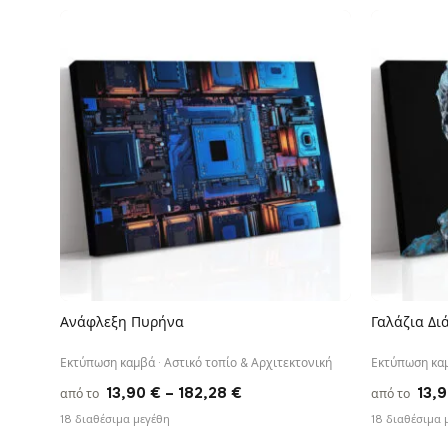
13,90 €
through
167,88 €
Ανάφλεξη Πυρήνα
Γαλάζια Δι
ΓΡΉΓΟΡΗ ΠΡΟΒΟΛΉ
Εκτύπωση καμβά · Αστικό τοπίο & Αρχιτεκτονική
Εκτύπωση καμ
Price
13,90
€
–
182,28
€
13,
από το
από το
range:
18 διαθέσιμα μεγέθη
18 διαθέσιμα 
13,90 €