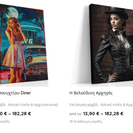
through
thr
182,28 €
182,
ονυχτίου Diner
Η Βελούδινη Αρχηγός
ΓΡΉΓΟΡΗ ΠΡΟΒΟΛΉ
ΓΡΉΓΟΡΗ ΠΡΟΒΟΛΉ
βά · Αστικό τοπίο & Αρχιτεκτονική
Εκτύπωση καμβά · Αστικό τοπίο & Αρχ
Price
Pric
90
€
–
182,28
€
13,90
€
–
182,28
€
από το
range:
rang
μεγέθη
18 διαθέσιμα μεγέθη
13,90 €
13,9