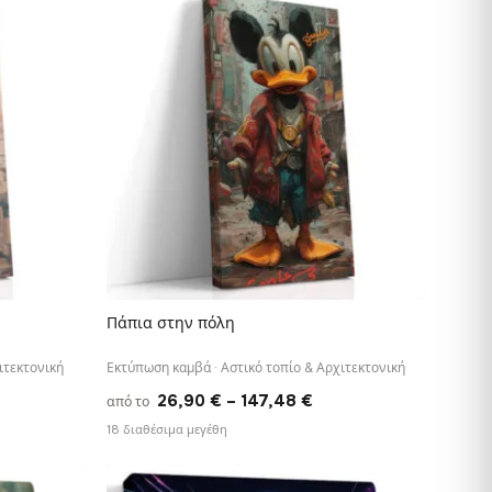
ough
through
,48 €
147,48 €
Πάπια στην πόλη
ΓΡΉΓΟΡΗ ΠΡΟΒΟΛΉ
ιτεκτονική
Εκτύπωση καμβά · Αστικό τοπίο & Αρχιτεκτονική
ce
Price
26,90
€
–
147,48
€
από το
ge:
range:
18 διαθέσιμα μεγέθη
90 €
26,90 €
ough
through