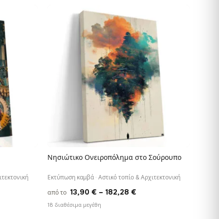
90 €
13,90 €
ough
through
,88 €
182,28 €
Νησιώτικο Ονειροπόλημα στο Σούρουπο
ΓΡΉΓΟΡΗ ΠΡΟΒΟΛΉ
ιτεκτονική
Εκτύπωση καμβά · Αστικό τοπίο & Αρχιτεκτονική
e
Price
13,90
€
–
182,28
€
από το
e:
range:
18 διαθέσιμα μεγέθη
0 €
13,90 €