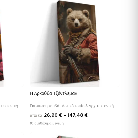
ough
through
28 €
182,28 €
Η Αρκούδα Τζέντλεμαν
ΓΡΉΓΟΡΗ ΠΡΟΒΟΛΉ
ιτεκτονική
Εκτύπωση καμβά · Αστικό τοπίο & Αρχιτεκτονική
ce
Price
26,90
€
–
147,48
€
από το
ge:
range:
18 διαθέσιμα μεγέθη
90 €
26,90 €