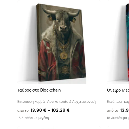
through
182,28 €
Ταύρος στο Blockchain
Όνειρο Μεσ
ΓΡΉΓΟΡΗ ΠΡΟΒΟΛΉ
Εκτύπωση καμβά · Αστικό τοπίο & Αρχιτεκτονική
Εκτύπωση καμ
Price
13,90
€
–
182,28
€
13,
από το
από το
range:
18 διαθέσιμα μεγέθη
18 διαθέσιμα 
13,90 €