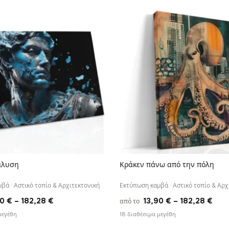
13,90 €
13,
through
thr
167,88 €
149
άλυση
Κράκεν πάνω από την πόλη
ΓΡΉΓΟΡΗ ΠΡΟΒΟΛΉ
ΓΡΉΓΟΡΗ ΠΡΟΒΟΛΉ
βά · Αστικό τοπίο & Αρχιτεκτονική
Εκτύπωση καμβά · Αστικό τοπίο & Αρχ
Price
Pric
90
€
–
182,28
€
13,90
€
–
182,28
€
από το
range:
rang
μεγέθη
18 διαθέσιμα μεγέθη
13,90 €
13,9