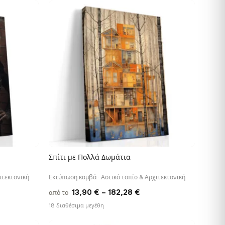
ough
through
28 €
182,28 €
Σπίτι με Πολλά Δωμάτια
ΓΡΉΓΟΡΗ ΠΡΟΒΟΛΉ
ιτεκτονική
Εκτύπωση καμβά · Αστικό τοπίο & Αρχιτεκτονική
e
Price
13,90
€
–
182,28
€
από το
e:
range:
18 διαθέσιμα μεγέθη
0 €
13,90 €