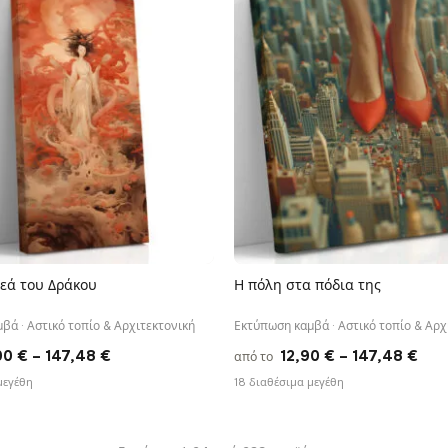
147,48 €
147
εά του Δράκου
Η πόλη στα πόδια της
ΓΡΉΓΟΡΗ ΠΡΟΒΟΛΉ
ΓΡΉΓΟΡΗ ΠΡΟΒΟΛΉ
βά · Αστικό τοπίο & Αρχιτεκτονική
Εκτύπωση καμβά · Αστικό τοπίο & Αρχ
Price
Pri
90
€
–
147,48
€
12,90
€
–
147,48
€
από το
range:
ran
μεγέθη
18 διαθέσιμα μεγέθη
26,90 €
12,
through
thr