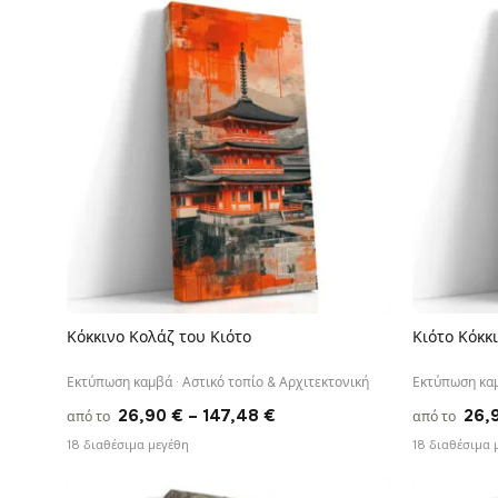
through
182,28 €
Κόκκινο Κολάζ του Κιότο
Κιότο Κόκκι
ΓΡΉΓΟΡΗ ΠΡΟΒΟΛΉ
Εκτύπωση καμβά · Αστικό τοπίο & Αρχιτεκτονική
Εκτύπωση καμ
Price
26,90
€
–
147,48
€
26,
από το
από το
range:
18 διαθέσιμα μεγέθη
18 διαθέσιμα 
26,90 €