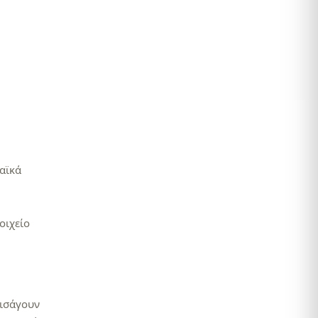
,48 €
147,48 €
αϊκά
οιχείο
εισάγουν