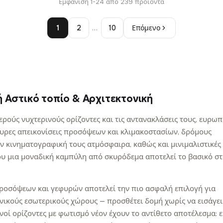
Εμφάνιση 1-24 από 239 προϊόντα
147,48 €
147
1
2
…
10
Επόμενο
ή Αστικό τοπίο & Αρχιτεκτονική
ρούς νυχτερινούς ορίζοντες και τις αντανακλάσεις τους, ευρωπ
αυρες απεικονίσεις προσόψεων και κλιμακοστασίων, δρόμους
ν κινηματογραφική τους ατμόσφαιρα, καθώς και μινιμαλιστικές
ου μια μοναδική καμπύλη από σκυρόδεμα αποτελεί το βασικό στ
οσόψεων και γεφυρών αποτελεί την πιο ασφαλή επιλογή για
ικούς εσωτερικούς χώρους — προσθέτει δομή χωρίς να εισάγει
νοί ορίζοντες με φωτισμό νέον έχουν το αντίθετο αποτέλεσμα: 