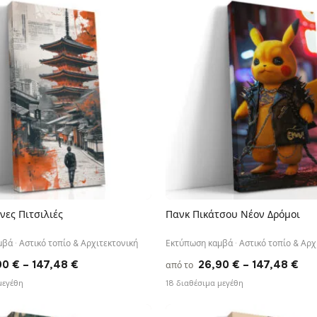
through
thr
182,28 €
182,
νες Πιτσιλιές
Πανκ Πικάτσου Νέον Δρόμοι
ΓΡΉΓΟΡΗ ΠΡΟΒΟΛΉ
ΓΡΉΓΟΡΗ ΠΡΟΒΟΛΉ
βά · Αστικό τοπίο & Αρχιτεκτονική
Εκτύπωση καμβά · Αστικό τοπίο & Αρχ
Price
Pri
90
€
–
147,48
€
26,90
€
–
147,48
€
από το
range:
ran
μεγέθη
18 διαθέσιμα μεγέθη
26,90 €
26,