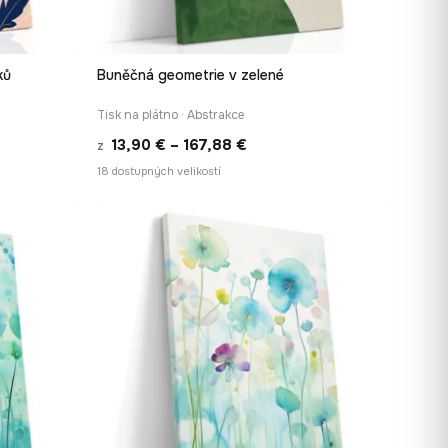
ků
Buněčná geometrie v zelené
Í
RYCHLÉ ZOBRAZENÍ
Tisk na plátno · Abstrakce
Rozpětí
13,90
€
–
167,88
€
z
cen:
18 dostupných velikostí
13,90 €
až
167,88 €