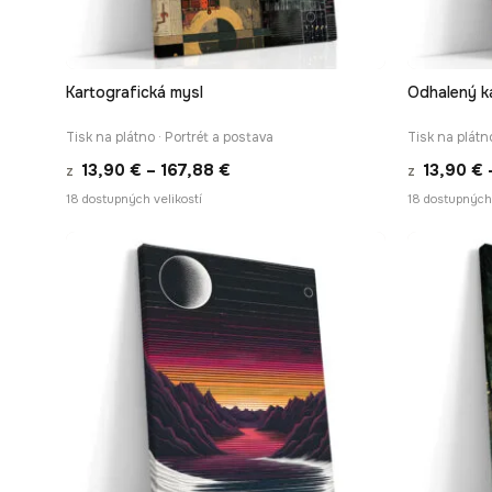
Kartografická mysl
Odhalený k
RYCHLÉ ZOBRAZENÍ
Tisk na plátno · Portrét a postava
Tisk na plátn
Rozpětí
13,90
€
–
167,88
€
13,90
€
z
z
cen:
18 dostupných velikostí
18 dostupných 
13,90 €
až
167,88 €