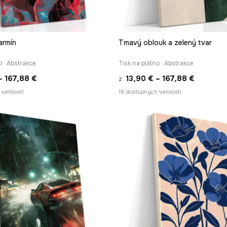
armín
Tmavý oblouk a zelený tvar
RYCHLÉ ZOBRAZENÍ
RYCHLÉ ZOBRAZEN
o · Abstrakce
Tisk na plátno · Abstrakce
Rozpětí
Rozpětí
–
167,88
€
13,90
€
–
167,88
€
z
cen:
cen:
velikostí
18 dostupných velikostí
13,90 €
13,90 €
až
až
167,88 €
167,88 €