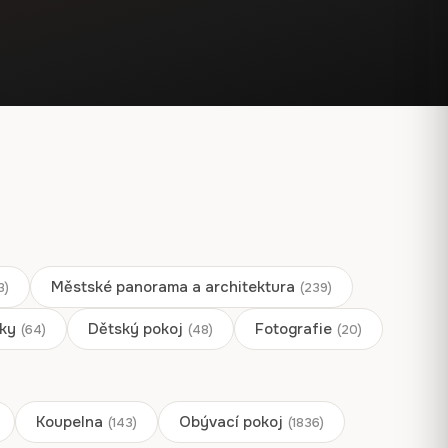
Vytiskneme vám ji na
až
13,90
€
–
13,90
€
–
z
z
plátno galerijní kvality,
167,88 €
Rozpětí
Rozpětí
167,88
€
167,88
€
které se přizpůsobí vaší
cen:
cen:
zdi.
13,90 €
13,90 €
až
až
Odhalený karmín
167,88 €
167,88 €
13,90
€
–
Získat nabídku
z
Rozpětí
167,88
€
cen:
13,90 €
až
167,88 €
Městské panorama a architektura
3)
(239)
ky
Dětský pokoj
Fotografie
(64)
(48)
(20)
Koupelna
Obývací pokoj
(143)
(1836)