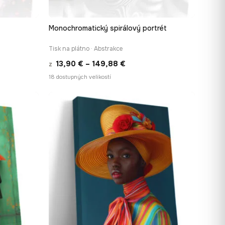
Monochromatický spirálový portrét
Í
RYCHLÉ ZOBRAZENÍ
Tisk na plátno · Abstrakce
Rozpětí
13,90
€
–
149,88
€
z
cen:
18 dostupných velikostí
13,90 €
až
−9%
€
149,88 €