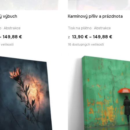
ý výbuch
Karmínový příliv a prázdnota
RYCHLÉ ZOBRAZENÍ
RYCHLÉ ZOBRAZEN
o · Abstrakce
Tisk na plátno · Abstrakce
Rozpětí
Rozpětí
–
149,88
€
13,90
€
–
149,88
€
z
cen:
cen:
velikostí
18 dostupných velikostí
13,90 €
13,90 €
až
až
149,88 €
149,88 