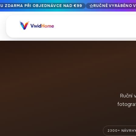
EU ZDARMA PŘI OBJEDNÁVCE NAD €99
RUČNĚ VYRÁBĚNO V 
Doručení do EU zdarma při objednávce nad €99
Ručně vyráběno v Bulharsku · Doručení do 1-7 dní po celé E
12+ let řemeslného zpracování · Pouze prémiové materiály
PROCHÁZET PODLE STYLU
Krajina a příroda
Botanické a 
429
Abstrakce
Zvířata a voln
329
Ruční 
Městské panorama a architektura
Popkultura
239
fotograf
Portrét a postava
Jídlo a nápoj
164
Vintage a retro
Vánoce a svá
89
2300+ NÁVRH