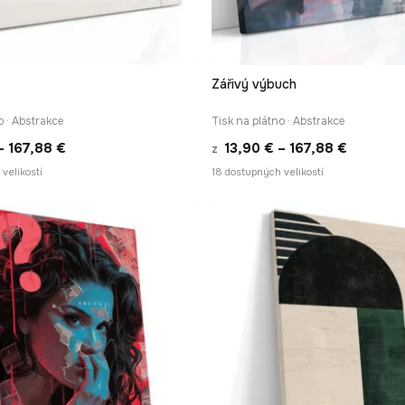
Zářivý výbuch
RYCHLÉ ZOBRAZENÍ
RYCHLÉ ZOBRAZEN
o · Abstrakce
Tisk na plátno · Abstrakce
Rozpětí
Rozpětí
–
167,88
€
13,90
€
–
167,88
€
z
cen:
cen:
velikostí
18 dostupných velikostí
13,90 €
13,90 €
až
až
167,88 €
167,88 €