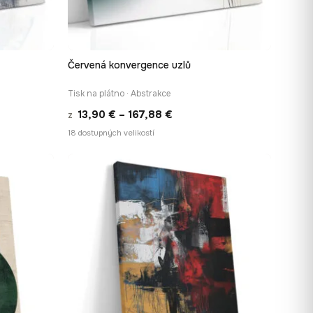
Červená konvergence uzlů
Í
RYCHLÉ ZOBRAZENÍ
Tisk na plátno · Abstrakce
Rozpětí
13,90
€
–
167,88
€
z
cen:
18 dostupných velikostí
13,90 €
až
167,88 €