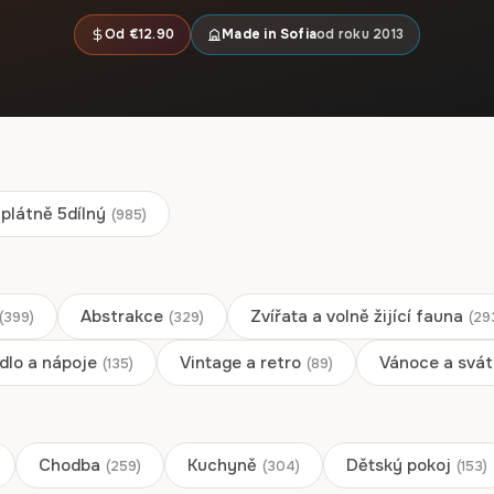
až
až
20
Od €12.90
Made in Sofia
od roku 2013
173,88 €
167,88 €
Dlouhý stín
Červená
konvergence uzlů
13,90
€
–
13,90
€
–
z
z
Rozpětí
Rozpětí
167,88
€
167,88
€
cen:
cen:
plátně 5dílný
(985)
13,90 €
13,90 €
až
až
167,88 €
167,88 €
Abstrakce
Zvířata a volně žijící fauna
(399)
(329)
(29
ídlo a nápoje
Vintage a retro
Vánoce a svát
(135)
(89)
Chodba
Kuchyně
Dětský pokoj
(259)
(304)
(153)