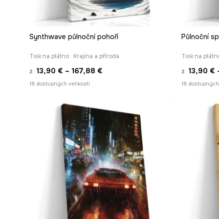
Synthwave půlnoční pohoří
Půlnoční sp
RYCHLÉ ZOBRAZENÍ
Tisk na plátno · Krajina a příroda
Tisk na plátn
Rozpětí
13,90
€
–
167,88
€
13,90
€
z
z
cen:
18 dostupných velikostí
18 dostupných 
13,90 €
až
167,88 €