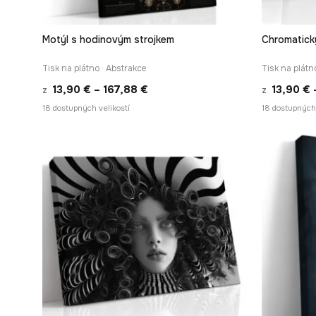
Motýl s hodinovým strojkem
Chromatick
RYCHLÉ ZOBRAZENÍ
Tisk na plátno · Abstrakce
Tisk na plátn
Rozpětí
13,90
€
–
167,88
€
13,90
€
z
z
cen:
18 dostupných velikostí
18 dostupných 
13,90 €
až
167,88 €