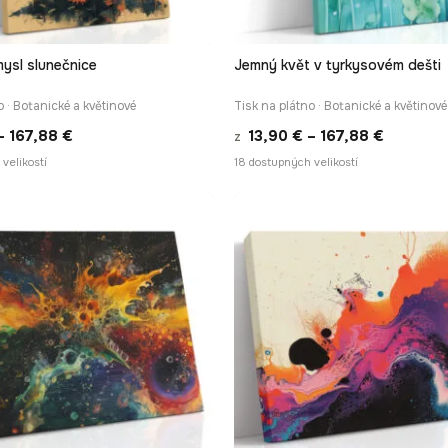
ysl slunečnice
Jemný květ v tyrkysovém dešti
RYCHLÉ ZOBRAZENÍ
RYCHLÉ ZOBRAZEN
o · Botanické a květinové
Tisk na plátno · Botanické a květinové
Rozpětí
Rozpětí
–
167,88
€
13,90
€
–
167,88
€
z
cen:
cen:
velikostí
18 dostupných velikostí
13,90 €
13,90 €
až
až
167,88 €
167,88 €