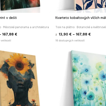
rint v dešti
Kvarteto kobaltových vlčích má
RYCHLÉ ZOBRAZENÍ
RYCHLÉ ZOBRAZEN
o · Městské panorama a architektura
Tisk na plátno · Botanické a květinové
Rozpětí
Rozpětí
–
167,88
€
13,90
€
–
167,88
€
z
cen:
cen:
velikostí
18 dostupných velikostí
13,90 €
13,90 €
až
až
167,88 €
167,88 €