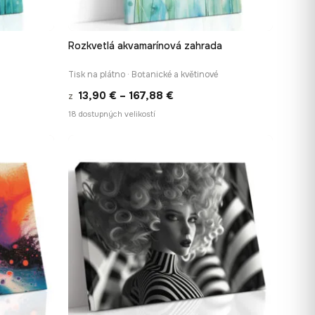
Rozkvetlá akvamarínová zahrada
Í
RYCHLÉ ZOBRAZENÍ
Tisk na plátno · Botanické a květinové
Rozpětí
13,90
€
–
167,88
€
z
cen:
18 dostupných velikostí
13,90 €
až
167,88 €