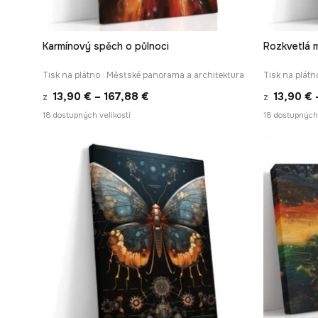
Karmínový spěch o půlnoci
Rozkvetlá m
RYCHLÉ ZOBRAZENÍ
Tisk na plátno · Městské panorama a architektura
Tisk na plátn
Rozpětí
13,90
€
–
167,88
€
13,90
€
z
z
cen:
18 dostupných velikostí
18 dostupných 
13,90 €
až
167,88 €