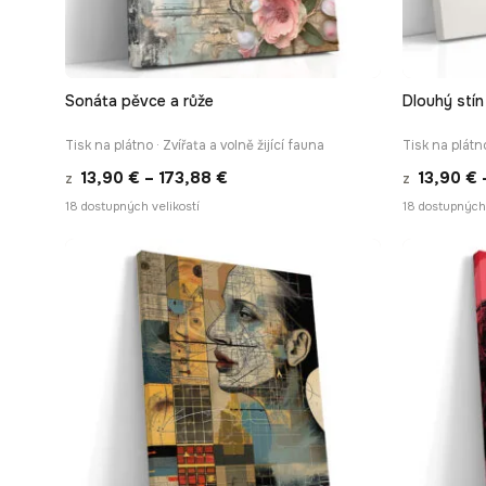
Sonáta pěvce a růže
Dlouhý stín
RYCHLÉ ZOBRAZENÍ
Tisk na plátno · Zvířata a volně žijící fauna
Tisk na plátn
Rozpětí
13,90
€
–
173,88
€
13,90
€
z
z
cen:
18 dostupných velikostí
18 dostupných 
13,90 €
až
173,88 €