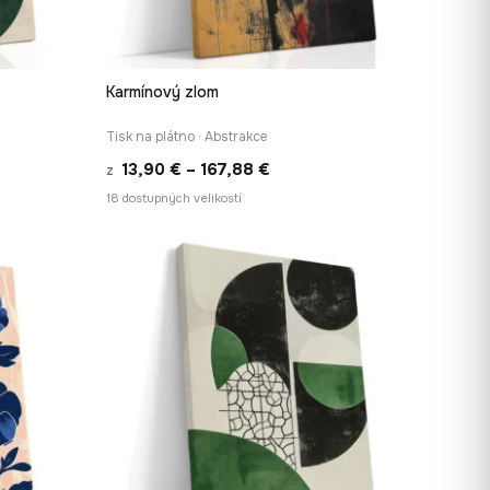
Karmínový zlom
Í
RYCHLÉ ZOBRAZENÍ
Tisk na plátno · Abstrakce
Rozpětí
13,90
€
–
167,88
€
z
cen:
18 dostupných velikostí
13,90 €
až
167,88 €