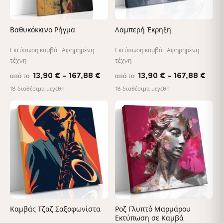
Βαθυκόκκινο Ρήγμα
Λαμπερή Έκρηξη
Εκτύπωση καμβά · Αφηρημένη
Εκτύπωση καμβά · Αφηρημένη
τέχνη
τέχνη
Price
Pric
13,90
€
–
167,88
€
13,90
€
–
167,88
€
από το
από το
range:
rang
18 διαθέσιμα μεγέθη
18 διαθέσιμα μεγέθη
13,90 €
13,9
−9%
through
thro
♡
♡
167,88 €
167,
Καμβάς Τζαζ Σαξοφωνίστα
Ροζ Γλυπτό Μαρμάρου
Εκτύπωση σε Καμβά