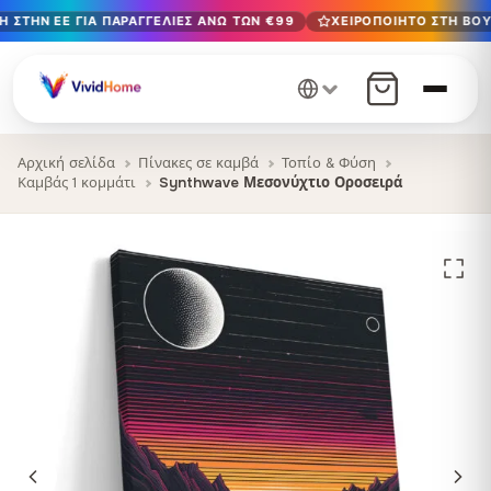
 ΣΤΗΝ ΕΕ ΓΙΑ ΠΑΡΑΓΓΕΛΊΕΣ ΆΝΩ ΤΩΝ €99
ΧΕΙΡΟΠΟΊΗΤΟ ΣΤΗ ΒΟΥ
Δωρεάν παράδοση στην ΕΕ για παραγγελίες άνω των €99
Χειροποίητο στη Βουλγαρία · Παράδοση σε 1-7 ημέρες σε 
12+ χρόνια χειροτεχνίας · Μόνο υλικά υψηλής ποιότητας
Αρχική σελίδα
Πίνακες σε καμβά
Τοπίο & Φύση
Καμβάς 1 κομμάτι
Synthwave Μεσονύχτιο Οροσειρά