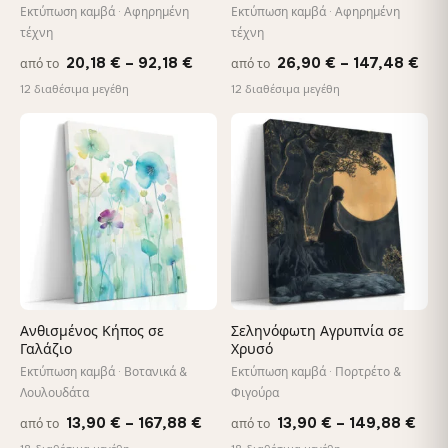
Εκτύπωση καμβά · Αφηρημένη
Εκτύπωση καμβά · Αφηρημένη
τέχνη
τέχνη
Price
Pri
20,18
€
–
92,18
€
26,90
€
–
147,48
€
από το
από το
range:
ran
12 διαθέσιμα μεγέθη
12 διαθέσιμα μεγέθη
20,18 €
26,
through
thr
♡
♡
92,18 €
147
Ανθισμένος Κήπος σε
Σεληνόφωτη Αγρυπνία σε
Γαλάζιο
Χρυσό
Εκτύπωση καμβά · Βοτανικά &
Εκτύπωση καμβά · Πορτρέτο &
Λουλουδάτα
Φιγούρα
Price
Pric
13,90
€
–
167,88
€
13,90
€
–
149,88
€
από το
από το