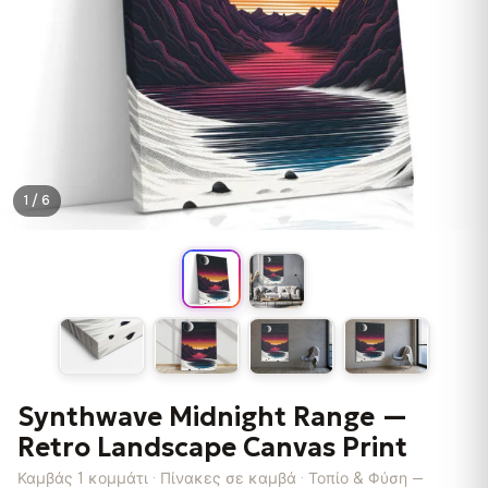
1 / 6
Synthwave Midnight Range —
Retro Landscape Canvas Print
Καμβάς 1 κομμάτι · Πίνακες σε καμβά · Τοπίο & Φύση —