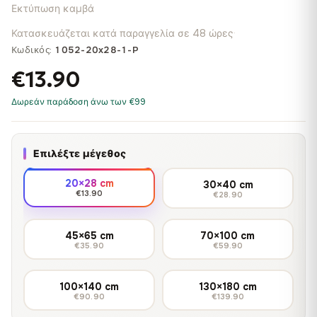
Εκτύπωση καμβά
Κατασκευάζεται κατά παραγγελία σε 48 ώρες
·
Κωδικός:
1052-20x28-1-P
€13.90
Δωρεάν παράδοση άνω των €99
Επιλέξτε μέγεθος
20×28 cm
30×40 cm
€13.90
€28.90
45×65 cm
70×100 cm
€35.90
€59.90
100×140 cm
130×180 cm
€90.90
€139.90