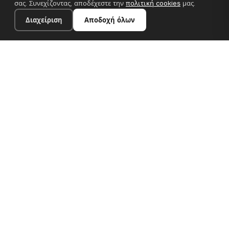
σας. Συνεχίζοντας, αποδέχεστε την
πολιτική cookies
μας.
Διαχείριση
Αποδοχή όλων
20×28 cm · 100% πολυεστέρας
Προσθήκη στο καλάθι
€13.90
Premium canvas prints και σχεδιαστικές ταπετσαρίες για
σύγχρονα ευρωπαϊκά σπίτια. Χειροποίητα στη Βουλγαρία, με
αποστολή σε όλη την ΕΕ.