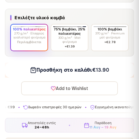
Επιλέξτε υλικό καμβά
100% πολυεστέρας
75% βαμβάκι, 25%
100% βαμβάκι
270 g/m² · Ελαφρώς
πολυεστέρας
370 g/m² · Premium
γυαλιστερό φινίρισμα
ματ φινίρισμα
300 g/m² · Ματ
φινίρισμα
Περιλαμβάνεται
+€2.78
+€1.39
Προσθήκη στο καλάθι
€13.90
Add to Wishlist
δωρεάν επιστροφές 30 ημερών
Εγγυημένη ικανοποίηση
Κατα
✦
✦
✦
Αποστολές εντός
Παράδοση
24–48h
11 Αυγ – 19 Αυγ