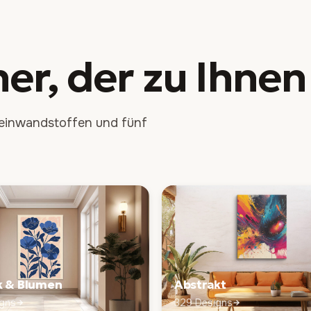
ner, der
zu Ihnen
 Leinwandstoffen und fünf
k & Blumen
Abstrakt
gns
329 Designs