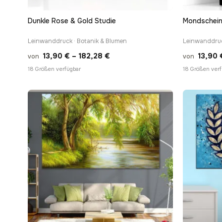
Dunkle Rose & Gold Studie
Mondschein
Leinwanddruck · Botanik & Blumen
Leinwanddruc
Preisspanne:
13,90
€
–
182,28
€
13,90
von
von
13,90 €
18 Größen verfügbar
18 Größen verf
bis
182,28 €