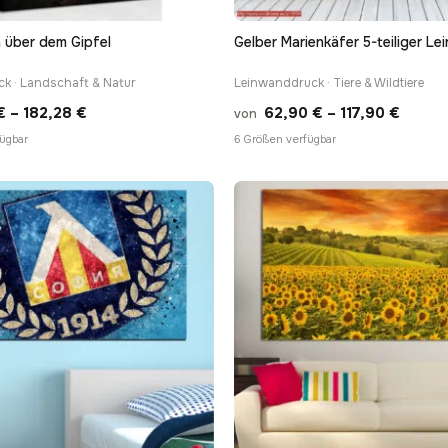
 über dem Gipfel
Gelber Marienkäfer 5-teiliger L
k · Landschaft & Natur
Leinwanddruck · Tiere & Wildtiere
Preisspanne:
Preiss
€
–
182,28
€
62,90
€
–
117,90
€
von
13,90 €
62,90
ügbar
6 Größen verfügbar
bis
bis
182,28 €
117,90