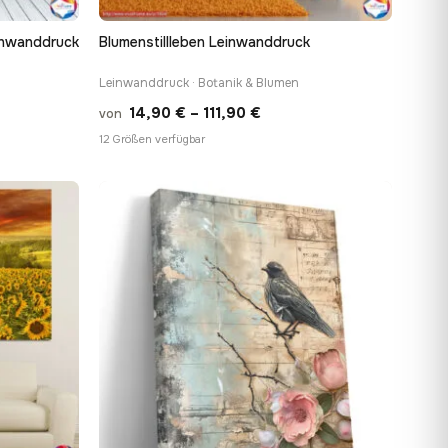
einwanddruck
Blumenstillleben Leinwanddruck
Leinwanddruck · Botanik & Blumen
panne:
Preisspanne:
14,90
€
–
111,90
€
von
 €
14,90 €
12 Größen verfügbar
bis
 €
111,90 €