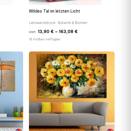
Wildes Tal im letzten Licht
Leinwanddruck · Botanik & Blumen
spanne:
Preisspanne:
13,90
€
–
163,08
€
von
 €
13,90 €
18 Größen verfügbar
bis
8 €
163,08 €