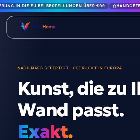
RUNG IN DIE EU BEI BESTELLUNGEN ÜBER €99
HANDGEFER
Kostenlose Lieferung in die EU bei Bestellungen über €99
Handgefertigt in Bulgarien · Lieferung in 1-7 Tagen EU-weit
12+ Jahre Handwerkskunst · Nur hochwertige Materialien
BLÄTTERN NACH STIL
Landschaft & Natur
Botanik & Bl
429
NACH MASS GEFERTIGT · GEDRUCKT IN EUROPA
Kunst, die zu I
Abstrakt
Tiere & Wildt
329
Stadtbild & Architektur
Popkultur
239
Wand passt.
Porträt & Figur
Essen & Trin
164
Exakt.
Vintage & Retro
Weihnachten 
89