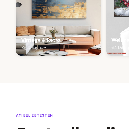
Vintage & Retro
Weihna
89 Designs
64 Desi
AM BELIEBTESTEN