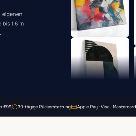
173,88 €
167,88 €
20
m eigenen
 bis 1,6 m
.
Der lange Schatten
Rote
Knotenkonvergenz
13,90
€
–
13,90
€
–
von
von
Preisspanne:
Preisspann
167,88
€
167,88
€
13,90 €
13,90 €
bis
bis
167,88 €
167,88 €
ab €99
30-tägige Rückerstattung
Apple Pay · Visa · Mastercard