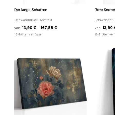
Der lange Schatten
Rote Knote
Leinwanddruck · Abstrakt
Leinwanddruc
Preisspanne:
13,90
€
–
167,88
€
13,90
von
von
13,90 €
18 Größen verfügbar
18 Größen verf
bis
167,88 €