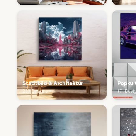
Stadtbild & Architektur
Popkul
239 Designs
171 Desi