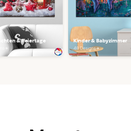
chten & Feiertage
Kinder & Babyzimmer
gns
48 Designs