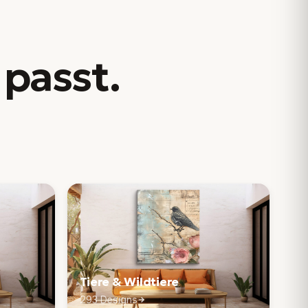
 passt
.
Tiere & Wildtiere
293 Designs