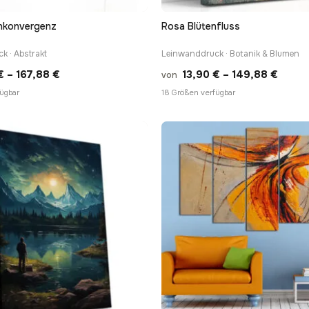
nkonvergenz
Rosa Blütenfluss
k · Abstrakt
Leinwanddruck · Botanik & Blumen
Preisspanne:
Preis
€
–
167,88
€
13,90
€
–
149,88
€
von
13,90 €
13,90
ügbar
18 Größen verfügbar
bis
bis
167,88 €
149,8