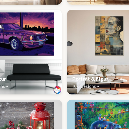
tur
Porträt & Figur
gns
164 Designs