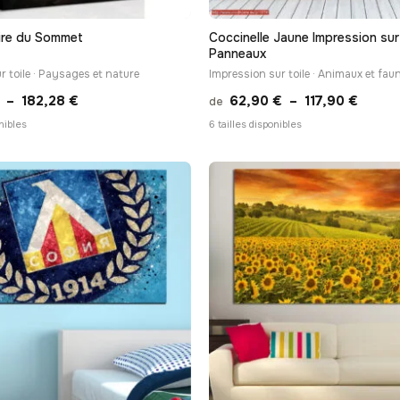
ire du Sommet
Coccinelle Jaune Impression sur
Panneaux
r toile · Paysages et nature
Impression sur toile · Animaux et fa
Plage
Plage
–
182,28
€
62,90
€
–
117,90
€
de
de
de
onibles
6 tailles disponibles
prix :
prix :
13,90 €
62,90
à
à
182,28 €
117,90