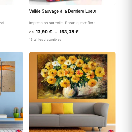
Vallée Sauvage à la Dernière Lueur
ral
Impression sur toile · Botanique et floral
Plage
13,90
€
–
163,08
€
de
de
18 tailles disponibles
prix :
 €
13,90 €
à
8 €
163,08 €