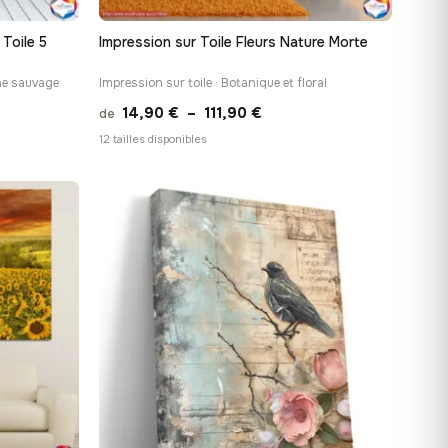
 Toile 5
Impression sur Toile Fleurs Nature Morte
une sauvage
Impression sur toile · Botanique et floral
Plage
14,90
€
–
111,90
€
de
de
12 tailles disponibles
prix :
 €
14,90 €
à
 €
111,90 €