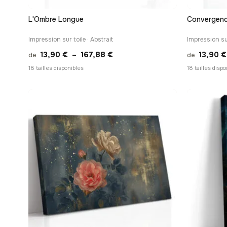
L'Ombre Longue
Convergen
Impression sur toile · Abstrait
Impression sur
Plage
13,90
€
–
167,88
€
13,90
€
de
de
de
18 tailles disponibles
18 tailles disp
prix :
13,90 €
à
167,88 €