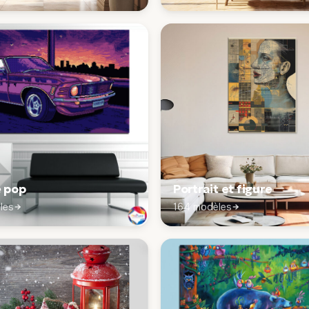
e pop
Portrait et figure
les
164 modèles