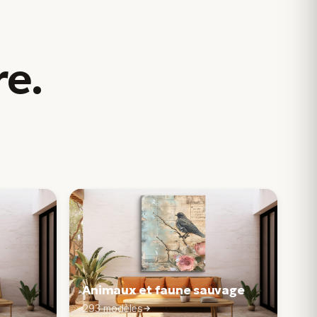
re
.
Animaux et faune sauvage
293 modèles