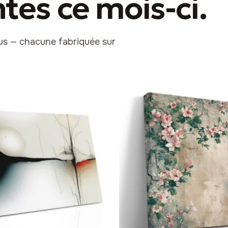
ntes
ce mois-ci
.
lus — chacune fabriquée sur