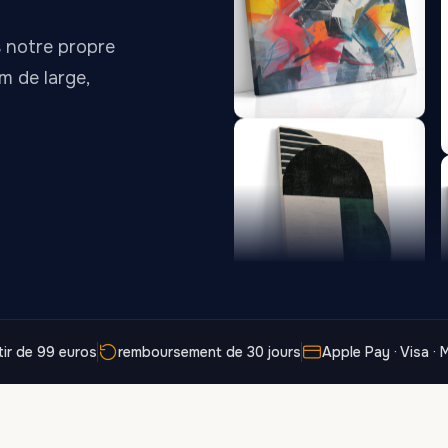
13,90 €
13,90 €
20
à
à
 notre propre
173,88 €
167,88 €
 m de large,
L'Ombre Longue
Convergence des
Nœuds Rouges
13,90
€
–
13,90
€
–
de
de
Plage
Plage
167,88
€
167,88
€
de
de
prix :
prix :
13,90 €
13,90 €
à
à
167,88 €
167,88 €
tir de 99 euros
remboursement de 30 jours
Apple Pay · Visa ·