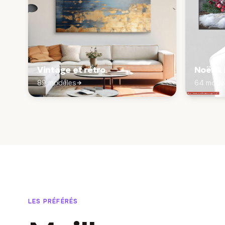
Vintage et rétro
Noël &
89 modèles
64 modè
LES PRÉFÉRÉS