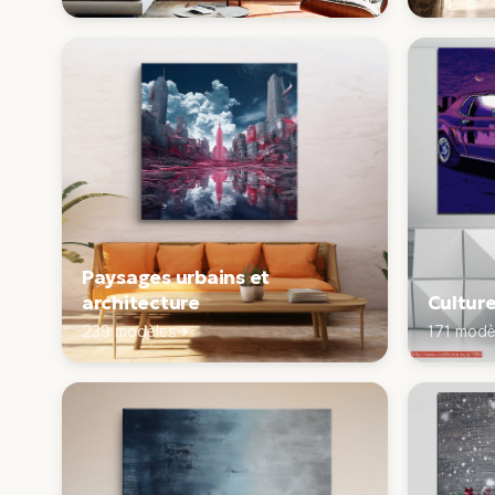
Paysages urbains et
architecture
Cultur
239 modèles
171 modè