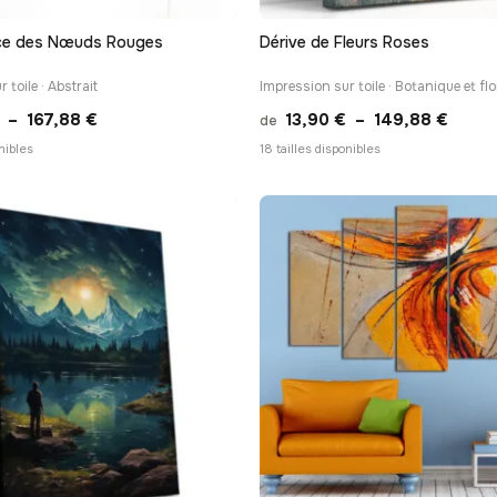
ce des Nœuds Rouges
Dérive de Fleurs Roses
 toile · Abstrait
Impression sur toile · Botanique et flo
Plage
Plage
–
167,88
€
13,90
€
–
149,88
€
de
de
de
onibles
18 tailles disponibles
prix :
prix :
13,90 €
13,90
à
à
167,88 €
149,8