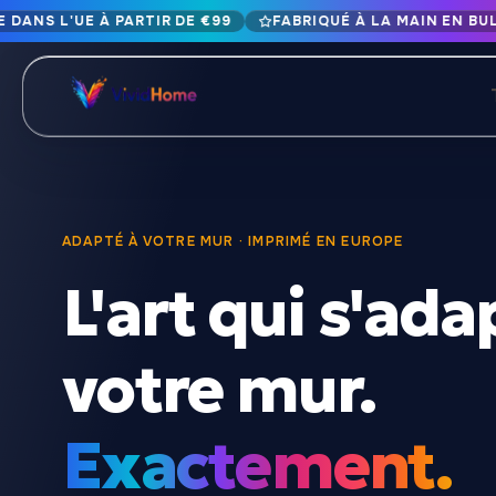
 DANS L'UE À PARTIR DE €99
FABRIQUÉ À LA MAIN EN BUL
Livraison gratuite dans l'UE à partir de €99
Fabriqué à la main en Bulgarie · Livré en 1-7 jours dans toute
plus de 12 ans de savoir-faire &middot ; Matériaux de premi
NAVIGUER PAR STYLE
Paysages et nature
Botanique et 
429
ADAPTÉ À VOTRE MUR · IMPRIMÉ EN EUROPE
L'art qui s'ada
Abstrait
Animaux et f
329
Paysages urbains et architecture
Culture pop
239
votre mur.
Portrait et figure
Cuisine & Bo
164
Exactement.
Vintage et rétro
Noël & Fêtes
89