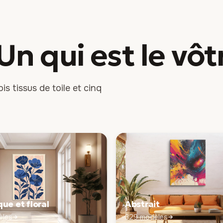
 Un qui est
le vôt
is tissus de toile et cinq
ue et floral
Abstrait
èles
329 modèles