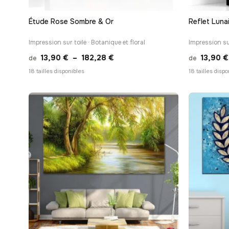
Étude Rose Sombre & Or
Reflet Luna
Impression sur toile · Botanique et floral
Impression su
Plage
13,90
€
–
182,28
€
13,90
€
de
de
de
18 tailles disponibles
18 tailles disp
prix :
13,90 €
à
182,28 €