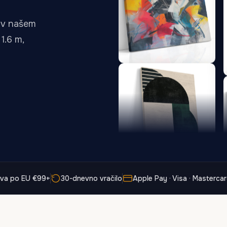
13,90 €
13,90 €
20
do
do
u v našem
173,88 €
167,88 €
1.6 m,
Dolga Senca
Zlivanje Rdečega
Vozlišča
13,90
€
–
13,90
€
–
od
od
Cenovni
Cenovni
167,88
€
167,88
€
razpon:
razpon:
od
od
13,90 €
13,90 €
do
do
167,88 €
167,88 €
ava po EU €99+
30-dnevno vračilo
Apple Pay · Visa · Masterca