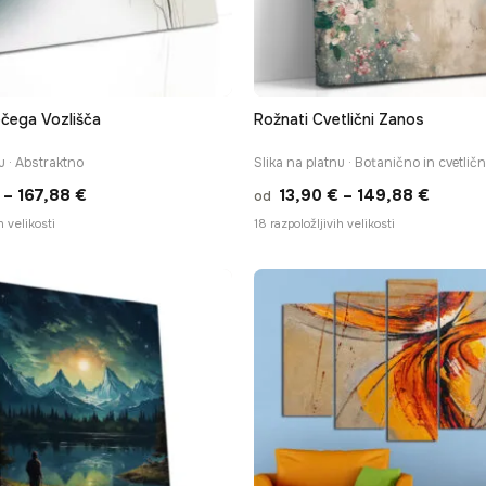
ečega Vozlišča
Rožnati Cvetlični Zanos
u · Abstraktno
Slika na platnu · Botanično in cvetlič
Cenovni
Cenovn
–
167,88
€
13,90
€
–
149,88
€
od
razpon:
razpon
h velikosti
18 razpoložljivih velikosti
od
od
13,90 €
13,90 
do
do
167,88 €
149,88