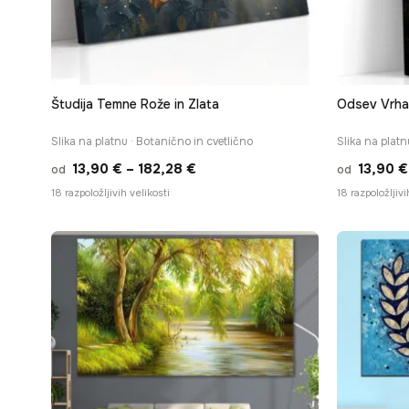
Študija Temne Rože in Zlata
Odsev Vrha
Slika na platnu · Botanično in cvetlično
Slika na platn
Cenovni
13,90
€
–
182,28
€
13,90
€
od
od
razpon:
18 razpoložljivih velikosti
18 razpoložljivi
od
13,90 €
do
182,28 €