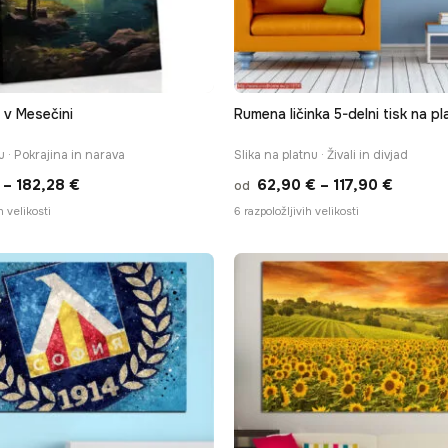
 v Mesečini
Rumena ličinka 5-delni tisk na pl
u · Pokrajina in narava
Slika na platnu · Živali in divjad
Cenovni
Cenovn
–
182,28
€
62,90
€
–
117,90
€
od
razpon:
razpon
h velikosti
6 razpoložljivih velikosti
od
od
13,90 €
62,90 
do
do
182,28 €
117,90 