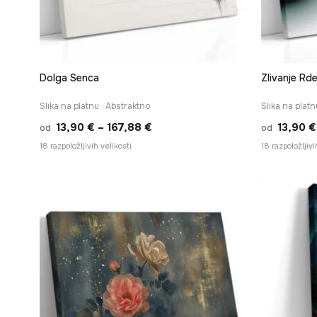
Dolga Senca
Zlivanje Rd
Slika na platnu · Abstraktno
Slika na platn
Cenovni
13,90
€
–
167,88
€
13,90
€
od
od
razpon:
18 razpoložljivih velikosti
18 razpoložljivi
od
13,90 €
do
167,88 €