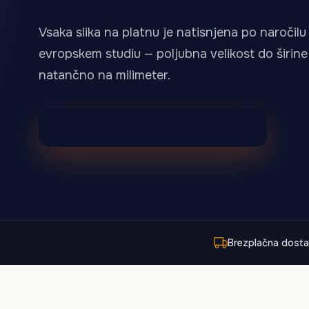
Otroška soba
Fotografija
48
Vsaka slika na platnu je natisnjena po naročil
evropskem studiu — poljubna velikost do širine 
natančno na milimeter.
Poglejte vse tiske na platno
Prebrskajte vse motive na platnu
Brezplačna dost