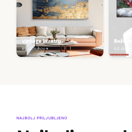
Vintage in retro
Božič i
89 dizajnov
64 dizaj
NAJBOLJ PRILJUBLJENO