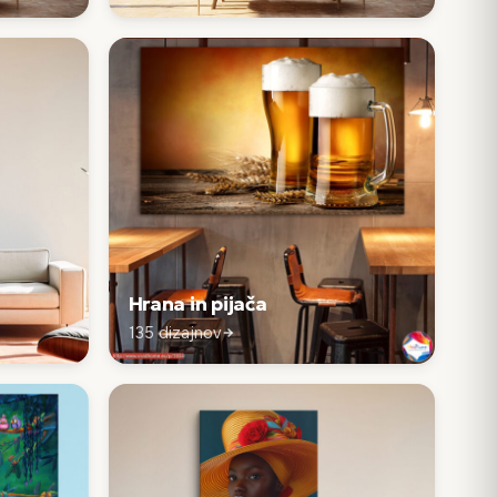
Hrana in pijača
135 dizajnov