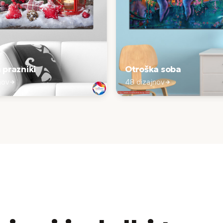
n prazniki
Otroška soba
nov
48 dizajnov