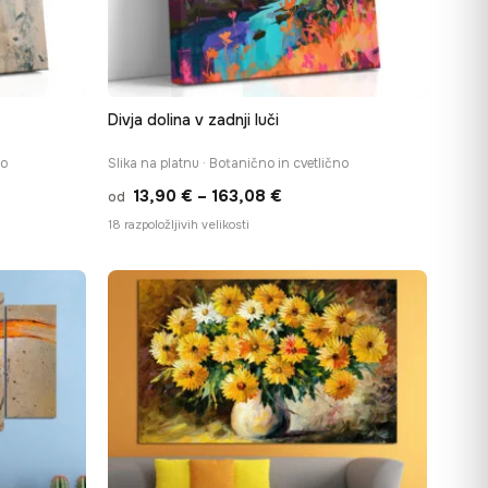
Divja dolina v zadnji luči
no
Slika na platnu · Botanično in cvetlično
i
Cenovni
13,90
€
–
163,08
€
od
:
razpon:
18 razpoložljivih velikosti
od
€
13,90 €
do
 €
163,08 €