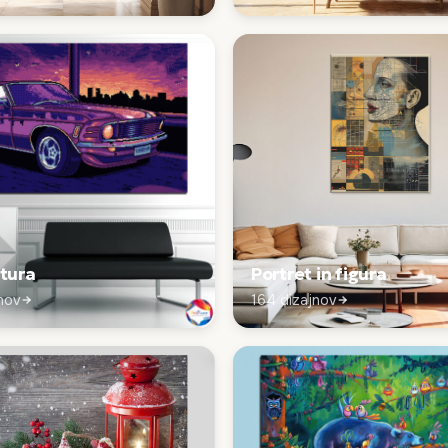
ltura
Portret in figura
nov
164 dizajnov