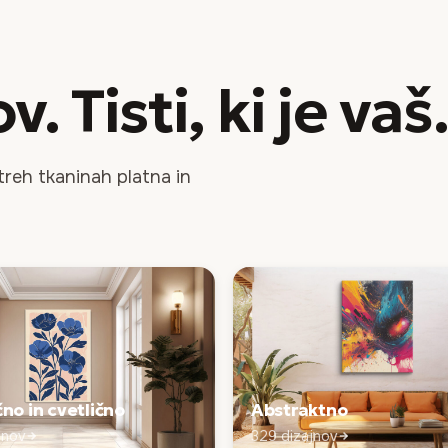
. Tisti, ki je
vaš
.
 treh tkaninah platna in
no in cvetlično
Abstraktno
jnov
329 dizajnov