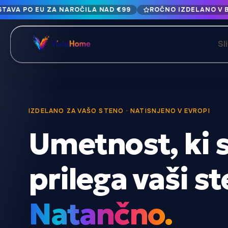
TAVA PO EU ZA NAROČILA NAD €99
ROČNO IZDELANO V B
Brezplačna dostava po EU za naročila nad €99
Ročno izdelano v Bolgariji · Dostava v 1-7 dneh po vsej EU
Sl
12+ let mojstrske izdelave · Samo vrhunski materiali
BRSKAJTE PO SLOGIH
Pokrajina in narava
Botanično in 
429
IZDELANO ZA VAŠO STENO · NATISNJENO V EVROPI
Umetnost, ki 
Abstraktno
Živali in divja
329
Mestna pokrajina in arhitektura
Pop kultura
239
prilega vaši st
Portret in figura
Hrana in pijač
164
Natančno.
Vintage in retro
Božič in prazn
89