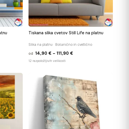
atnu
Tiskana slika cvetov Still Life na platnu
Slika na platnu · Botanično in cvetlično
i
Cenovni
14,90
€
–
111,90
€
od
:
razpon:
12 razpoložljivih velikosti
od
€
14,90 €
do
€
111,90 €