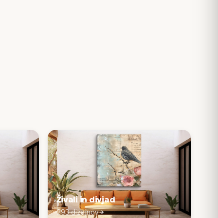
Živali in divjad
293 dizajnov