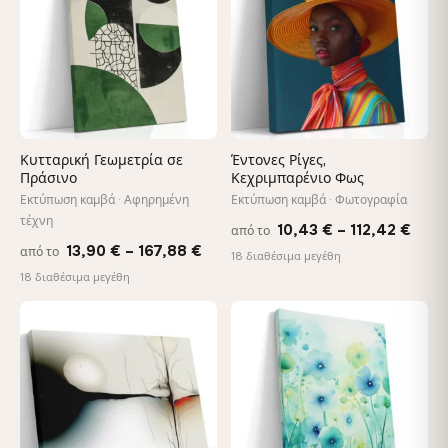
Κυτταρική Γεωμετρία σε
Έντονες Ρίγες,
Πράσινο
Κεχριμπαρένιο Φως
Εκτύπωση καμβά · Αφηρημένη
Εκτύπωση καμβά · Φωτογραφία
τέχνη
Pric
10,43
€
–
112,42
€
από το
Price
13,90
€
–
167,88
€
από το
rang
18 διαθέσιμα μεγέθη
range:
18 διαθέσιμα μεγέθη
10,4
13,90 €
thro
through
♡
♡
112,
167,88 €