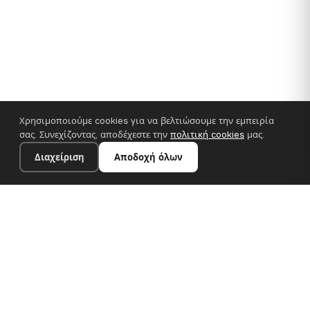
Χρησιμοποιούμε cookies για να βελτιώσουμε την εμπειρία
σας. Συνεχίζοντας, αποδέχεστε την
πολιτική cookies
μας.
Διαχείριση
Αποδοχή όλων
110×65 cm · 100% πολυεστέρας
Προσθήκη στο καλάθι
€62.90