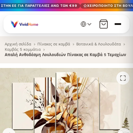
ΣΤΗΝ ΕΕ ΓΙΑ ΠΑΡΑΓΓΕΛΊΕΣ ΆΝΩ ΤΩΝ €99
ΧΕΙΡΟΠΟΊΗΤΟ ΣΤΗ ΒΟΥΛΓ
Δωρεάν παράδοση στην ΕΕ για παραγγελίες άνω των €99
Χειροποίητο στη Βουλγαρία · Παράδοση σε 1-7 ημέρες σε 
12+ χρόνια χειροτεχνίας · Μόνο υλικά υψηλής ποιότητας
Αρχική σελίδα
Πίνακες σε καμβά
Βοτανικά & Λουλουδάτα
Καμβάς 5 κομμάτια
Απαλή Ανθοδέσμη Λουλουδιών Πίνακας σε Καμβά 5 Τεμαχίων