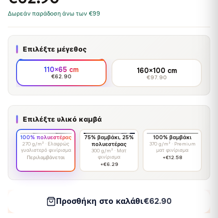
Δωρεάν παράδοση άνω των €99
Επιλέξτε μέγεθος
110×65 cm
160×100 cm
€62.90
€97.90
Επιλέξτε υλικό καμβά
100% πολυεστέρας
75% βαμβάκι, 25%
100% βαμβάκι
270 g/m² · Ελαφρώς
πολυεστέρας
370 g/m² · Premium
γυαλιστερό φινίρισμα
ματ φινίρισμα
300 g/m² · Ματ
φινίρισμα
Περιλαμβάνεται
+€12.58
+€6.29
Προσθήκη στο καλάθι
€62.90