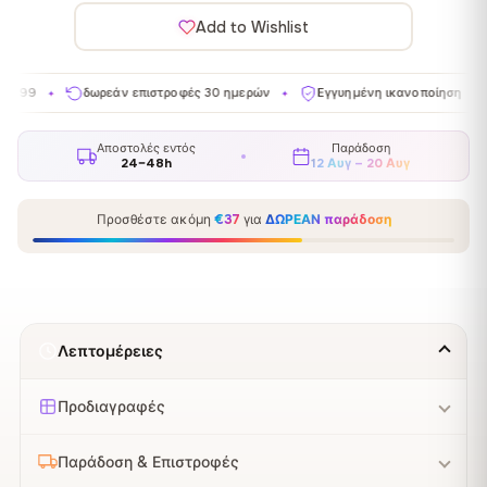
Add to Wishlist
δωρεάν επιστροφές 30 ημερών
Εγγυημένη ικανοποίηση
Κατασκε
✦
✦
Αποστολές εντός
Παράδοση
24–48h
12 Αυγ – 20 Αυγ
Προσθέστε ακόμη
€37
για
ΔΩΡΕΑΝ παράδοση
Λεπτομέρειες
Προδιαγραφές
Παράδοση & Επιστροφές