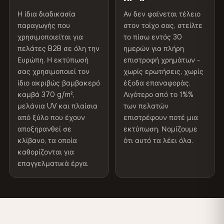
Εσωτερικού/
Συνιστάται η χρήση σε
Διαβάστε την πλήρη πολιτική αποστολής και
300 g/m² · Ματ φινίρισμα
Η ίδια διαδικασία
Αν δεν φαίνεται τέλειο
εξωτερικού χώρου
εσωτερικούς χώρους
επιστροφών
παραγωγής που
στον τοίχο σας, στείλτε
100% βαμβάκι
χρησιμοποιείται για
το πίσω εντός 30
Made In
Βουλγαρία, ΕΕ
πελάτες B2B σε όλη την
ημερών για πλήρη
370 g/m² · Premium ματ φινίρισμα
Ευρώπη. Η εκτύπωσή
επιστροφή χρημάτων -
Κωδικός προϊόντος
VH-CP-27005
σας χρησιμοποιεί τον
χωρίς ερωτήσεις, χωρίς
ίδιο ακριβώς βαμβακερό
έξοδα επαναφοράς.
ΑΠΟΣΤΟΛΉ & ΠΡΟΣΑΡΜΟΣΜΈΝΑ ΜΕΓΈΘΗ
καμβά 370 g/m²,
Λιγότερο από το 1%%
μελάνια UV και πλαίσια
των πελατών
Αποστολή σε όλη την ΕΕ. Προσαρμοσμένες
από ξύλο που έχουν
επιστρέφουν ποτέ μια
διαστάσεις διαθέσιμες κατόπιν αιτήματος.
αποξηρανθεί σε
εκτύπωση. Νομίζουμε
κλίβανο, τα οποία
ότι αυτό τα λέει όλα.
καθορίζονται για
επαγγελματικά έργα.
Χρώματα που δεν ξεθωριάζουν
Μελάνια ανθεκτικά στην υπεριώδη ακτινοβολία, που
έχουν βαθμολογηθεί για μακροχρόνια διατήρηση του
χρώματος - ακόμη και στο άμεσο ηλιακό φως