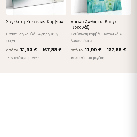
Σύγκλιση Κόκκινων Κόμβων
Απαλό Άνθος σε Βροχή
Τιρκουάζ
Εκτύπωση καμβά · Αφηρημένη
Εκτύπωση καμβά · Βοτανικά &
τέχνη
Λουλουδάτα
Price
Pric
13,90
€
–
167,88
€
13,90
€
–
167,88
€
από το
από το
range:
rang
18 διαθέσιμα μεγέθη
18 διαθέσιμα μεγέθη
13,90 €
13,9
through
thro
167,88 €
167,