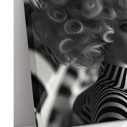
Детски и бебешки
Фотография
48
Вижте всички принтове на канава