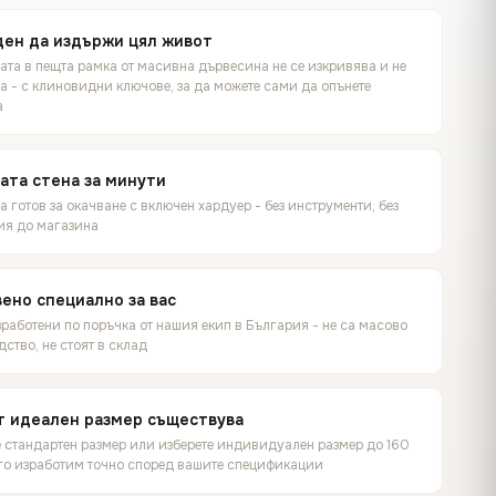
ен да издържи цял живот
ата в пещта рамка от масивна дървесина не се изкривява и не
а - с клиновидни ключове, за да можете сами да опънете
а
ата стена за минути
 готов за окачване с включен хардуер - без инструменти, без
ия до магазина
ено специално за вас
работени по поръчка от нашия екип в България - не са масово
ство, не стоят в склад
т идеален размер съществува
е стандартен размер или изберете индивидуален размер до 160
 го изработим точно според вашите спецификации