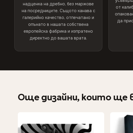
усъвърш
надценка на дребно, без маржове
от кали
на посредниците. Същото канава с
опакован
галерийно качество, отпечатано и
да прис
опънато в нашата собствена
европейска фабрика и изпратено
директно до вашата врата.
Още дизайни, които ще 