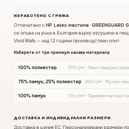
ИЗРАБОТЕНО С ГРИЖА
Отпечатано с
HP Latex мастила
·
GREENGUARD G
се опъва на ръка в България върху изсушени в пе
Vivid Walls — над 12 години производствен опит.
Изберете от три премиум канава материала:
100% полиестер
270 г/м² · Леко гланцово покр
75% памук, 25% полиестер
300 г/м² · Матово по
100% памук
370 г/м² · Премиум матово по
ДОСТАВКА И ИНДИВИДУАЛНИ РАЗМЕРИ
Доставка в целия ЕС. Персонализирани размери по