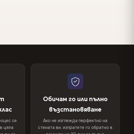
от
Обичам го или пълно
клас
възстановяване
оцес се
Ако не изглежда перфектно на
 в цяла
стената ви, изпратете го обратно в