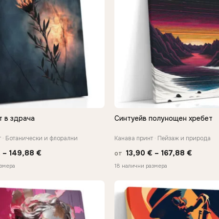
т в здрача
Синтуейв полунощен хребет
БЪРЗ ПРЕГЛЕД
БЪРЗ ПРЕГЛЕД
 · Ботанически и флорални
Канава принт · Пейзаж и природа
Price
Price
€
–
149,88
€
13,90
€
–
167,88
€
от
range:
range:
азмера
18 налични размера
13,90 €
13,90 €
through
throug
−9%
149,88 €
167,88 