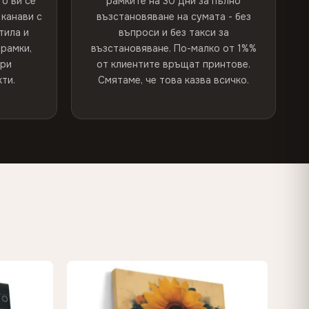
о ви се
рамките на 30 дни за пълно
канави с
възстановяване на сумата - без
тила и
въпроси и без такси за
рамки,
възстановяване. По-малко от 1%%
при
от клиентите връщат принтове.
ти.
Смятаме, че това казва всичко.