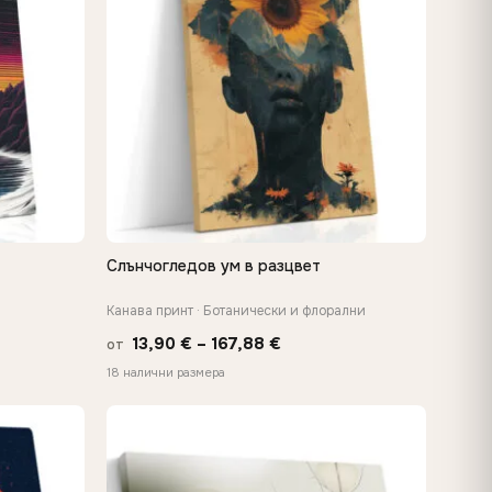
Слънчогледов ум в разцвет
БЪРЗ ПРЕГЛЕД
Канава принт · Ботанически и флорални
Price
13,90
€
–
167,88
€
от
range:
18 налични размера
13,90 €
h
through
€
167,88 €