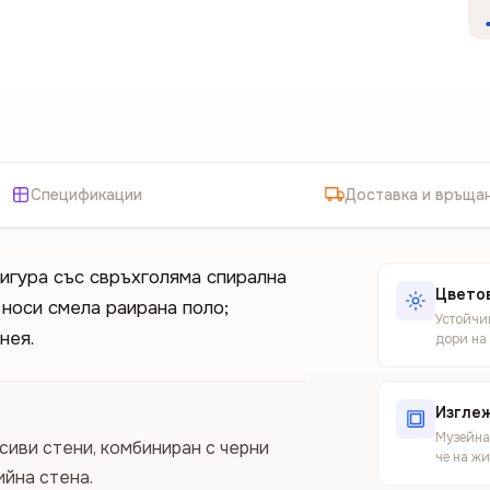
Спецификации
Доставка и връща
игура със свръхголяма спирална
Цветов
 носи смела раирана поло;
Устойчив
нея.
дори на
Изгле
Музейнат
иви стени, комбиниран с черни
че на ж
йна стена.