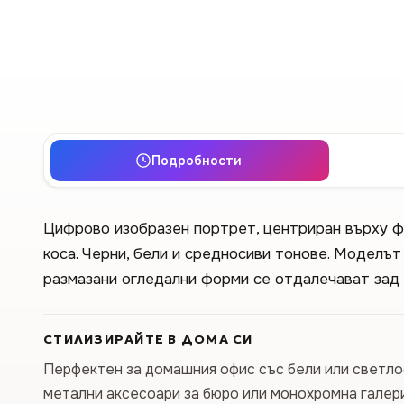
Подробности
Цифрово изобразен портрет, центриран върху ф
коса. Черни, бели и средносиви тонове. Моделът
размазани огледални форми се отдалечават зад 
СТИЛИЗИРАЙТЕ В ДОМА СИ
Перфектен за домашния офис със бели или светлос
метални аксесоари за бюро или монохромна галери