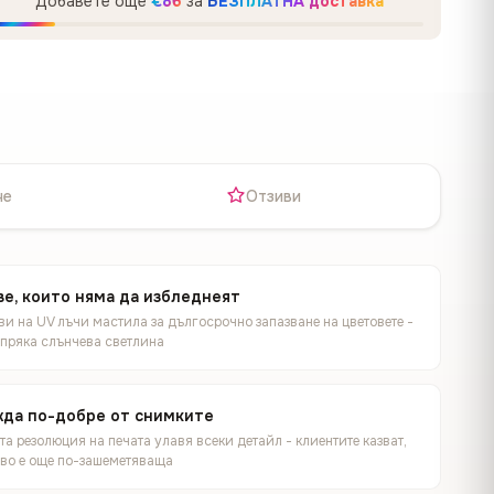
Добавете още
€86
за
БЕЗПЛАТНА доставка
не
Отзиви
е, които няма да избледнеят
и на UV лъчи мастила за дългосрочно запазване на цветовете -
 пряка слънчева светлина
жда по-добре от снимките
а резолюция на печата улавя всеки детайл - клиентите казват,
иво е още по-зашеметяваща