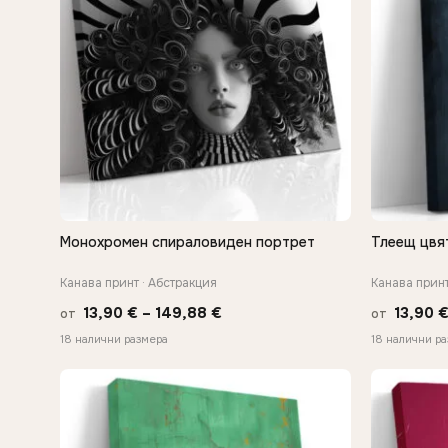
Монохромен спираловиден портрет
Тлеещ цвя
БЪРЗ ПРЕГЛЕД
Канава принт · Абстракция
Канава принт
Price
13,90
€
–
149,88
€
13,90
от
от
range:
18 налични размера
18 налични р
13,90 €
through
149,88 €