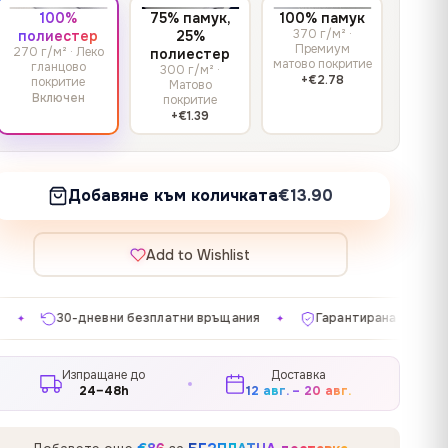
100%
75% памук,
100% памук
370 г/м² ·
полиестер
25%
Премиум
270 г/м² · Леко
полиестер
матово покритие
гланцово
300 г/м² ·
+€2.78
покритие
Матово
Включен
покритие
+€1.39
Добавяне към количката
€13.90
Add to Wishlist
атни връщания
Гарантирана удовлетвореност
Произв
✦
✦
Изпращане до
Доставка
24–48h
12 авг. – 20 авг.