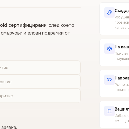
Създад
Изсушен
провисв
old сертифицирани
, след което
канават
щ смърчови и елови подрамки от
На ваш
Пристига
пътуван
итие
Направ
критие
Ръчно из
производ
критие
Вашия
Изберет
см - ще
 заявка.