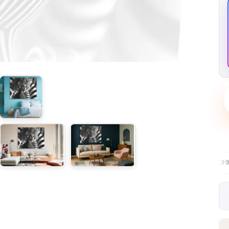
Безплатна доставка в ЕС над €99
30-дневни безпл
✦