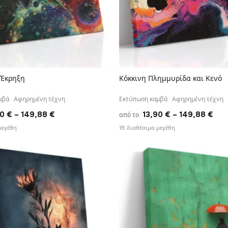
 Έκρηξη
Κόκκινη Πλημμυρίδα και Κενό
ΓΡΉΓΟΡΗ ΠΡΟΒΟΛΉ
ΓΡΉΓΟΡΗ ΠΡΟΒΟΛΉ
βά · Αφηρημένη τέχνη
Εκτύπωση καμβά · Αφηρημένη τέχνη
Price
Pri
90
€
–
149,88
€
13,90
€
–
149,88
€
από το
range:
ran
μεγέθη
18 διαθέσιμα μεγέθη
13,90 €
13,
through
thr
149,88 €
149