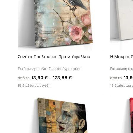
Παιδικά & Βρεφικά
Φωτογραφία
48
Δείτε όλες τις εκτυπώσεις καμβά
Σονάτα Πουλιού και Τριαντάφυλλου
Η Μακριά Σ
ΓΡΉΓΟΡΗ ΠΡΟΒΟΛΉ
Εκτύπωση καμβά · Ζώα και άγρια φύση
Εκτύπωση καμ
Price
13,90
€
–
173,88
€
13,
από το
από το
range:
18 διαθέσιμα μεγέθη
18 διαθέσιμα 
13,90 €
through
173,88 €