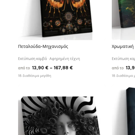
Πεταλούδα-Μηχανισμός
Χρωματική
ΓΡΉΓΟΡΗ ΠΡΟΒΟΛΉ
Εκτύπωση καμβά · Αφηρημένη τέχνη
Εκτύπωση καμ
Price
13,90
€
–
167,88
€
13,
από το
από το
range:
18 διαθέσιμα μεγέθη
18 διαθέσιμα 
13,90 €
through
167,88 €