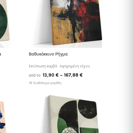
α
Βαθυκόκκινο Ρήγμα
ΓΡΉΓΟΡΗ ΠΡΟΒΟΛΉ
Εκτύπωση καμβά · Αφηρημένη τέχνη
e
Price
13,90
€
–
167,88
€
από το
e:
range:
18 διαθέσιμα μεγέθη
0 €
13,90 €
ough
through
88 €
167,88 €