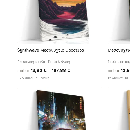
Synthwave Μεσονύχτιο Οροσειρά
Μεσονύχτιο
ΓΡΉΓΟΡΗ ΠΡΟΒΟΛΉ
Εκτύπωση καμβά · Τοπίο & Φύση
Εκτύπωση καμ
Price
13,90
€
–
167,88
€
13,
από το
από το
range:
18 διαθέσιμα μεγέθη
18 διαθέσιμα 
13,90 €
through
167,88 €