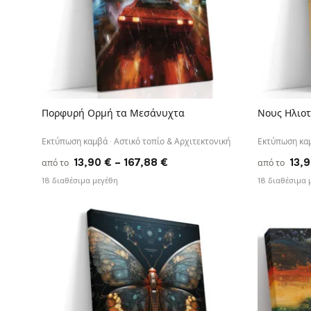
Πορφυρή Ορμή τα Μεσάνυχτα
Νους Ηλιοτ
ΓΡΉΓΟΡΗ ΠΡΟΒΟΛΉ
Εκτύπωση καμβά · Αστικό τοπίο & Αρχιτεκτονική
Εκτύπωση καμ
Price
13,90
€
–
167,88
€
13,
από το
από το
range:
18 διαθέσιμα μεγέθη
18 διαθέσιμα 
13,90 €
through
167,88 €