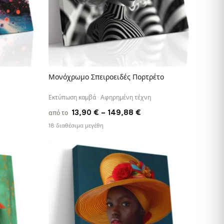
Μονόχρωμο Σπειροειδές Πορτρέτο
ΓΡΉΓΟΡΗ ΠΡΟΒΟΛΉ
Εκτύπωση καμβά · Αφηρημένη τέχνη
ce
Price
13,90
€
–
149,88
€
από το
ge:
range:
18 διαθέσιμα μεγέθη
90 €
13,90 €
ough
through
−9%
,88 €
149,88 €