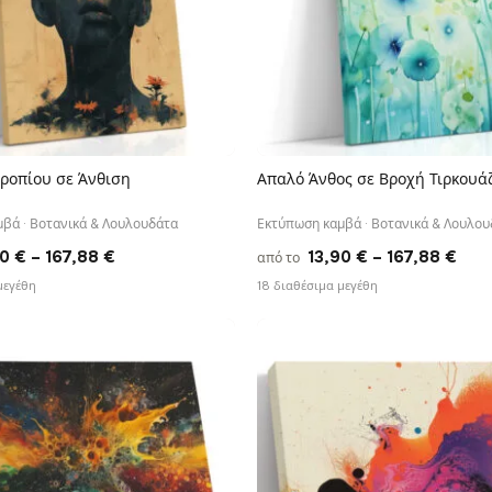
ροπίου σε Άνθιση
Απαλό Άνθος σε Βροχή Τιρκουά
ΓΡΉΓΟΡΗ ΠΡΟΒΟΛΉ
ΓΡΉΓΟΡΗ ΠΡΟΒΟΛΉ
βά · Βοτανικά & Λουλουδάτα
Εκτύπωση καμβά · Βοτανικά & Λουλου
Price
Pric
90
€
–
167,88
€
13,90
€
–
167,88
€
από το
range:
rang
μεγέθη
18 διαθέσιμα μεγέθη
13,90 €
13,9
through
thr
167,88 €
167,