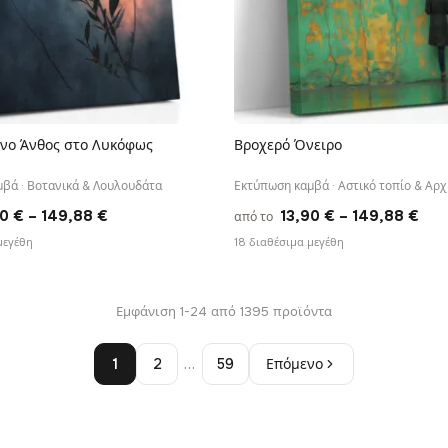
νο Άνθος στο Λυκόφως
Βροχερό Όνειρο
ΓΡΉΓΟΡΗ ΠΡΟΒΟΛΉ
ΓΡΉΓΟΡΗ ΠΡΟΒΟΛΉ
βά · Βοτανικά & Λουλουδάτα
Εκτύπωση καμβά · Αστικό τοπίο & Αρχ
Price
Pri
90
€
–
149,88
€
13,90
€
–
149,88
€
από το
range:
ran
μεγέθη
18 διαθέσιμα μεγέθη
13,90 €
13,
through
thr
Εμφάνιση 1-24 από 1395 προϊόντα
149,88 €
149
1
2
…
59
Επόμενο