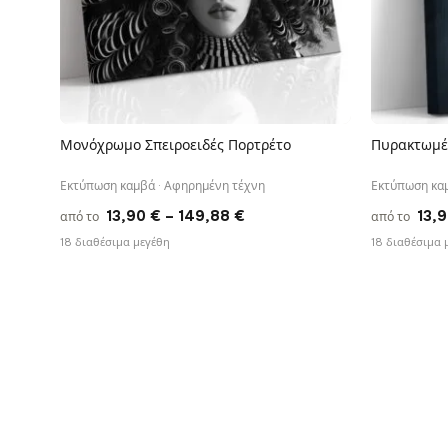
Μονόχρωμο Σπειροειδές Πορτρέτο
Πυρακτωμέ
ΓΡΉΓΟΡΗ ΠΡΟΒΟΛΉ
Εκτύπωση καμβά · Αφηρημένη τέχνη
Εκτύπωση καμ
Price
13,90
€
–
149,88
€
13,
από το
από το
range:
18 διαθέσιμα μεγέθη
18 διαθέσιμα 
13,90 €
through
149,88 €