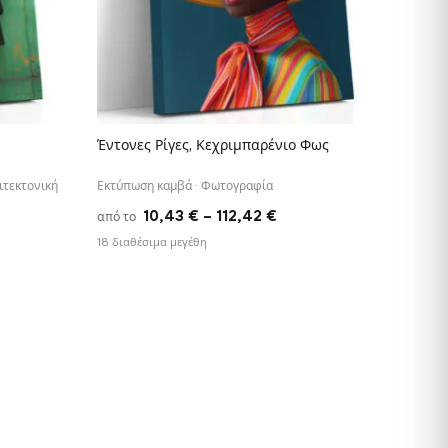
Έντονες Ρίγες, Κεχριμπαρένιο Φως
ΓΡΉΓΟΡΗ ΠΡΟΒΟΛΉ
ιτεκτονική
Εκτύπωση καμβά · Φωτογραφία
ce
Price
10,43
€
–
112,42
€
από το
ge:
range:
18 διαθέσιμα μεγέθη
90 €
10,43 €
ough
through
,88 €
112,42 €