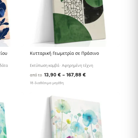
τίου
Κυτταρική Γεωμετρία σε Πράσινο
ΓΡΉΓΟΡΗ ΠΡΟΒΟΛΉ
δάτα
Εκτύπωση καμβά · Αφηρημένη τέχνη
e
Price
13,90
€
–
167,88
€
από το
e:
range:
18 διαθέσιμα μεγέθη
0 €
13,90 €
ough
through
88 €
167,88 €