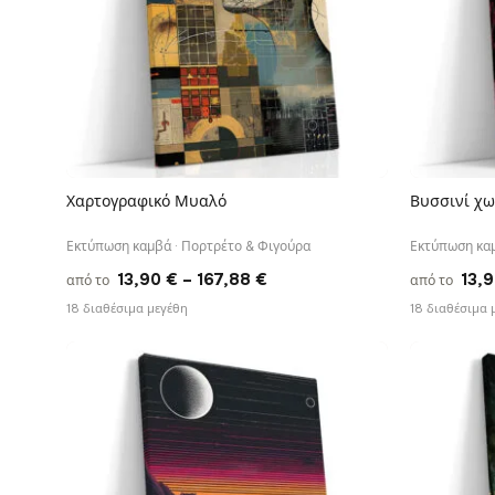
Χαρτογραφικό Μυαλό
Βυσσινί χω
ΓΡΉΓΟΡΗ ΠΡΟΒΟΛΉ
Εκτύπωση καμβά · Πορτρέτο & Φιγούρα
Εκτύπωση καμ
Price
13,90
€
–
167,88
€
13,
από το
από το
range:
18 διαθέσιμα μεγέθη
18 διαθέσιμα 
13,90 €
through
167,88 €