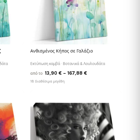
ζ
Ανθισμένος Κήπος σε Γαλάζιο
ΓΡΉΓΟΡΗ ΠΡΟΒΟΛΉ
δάτα
Εκτύπωση καμβά · Βοτανικά & Λουλουδάτα
e
Price
13,90
€
–
167,88
€
από το
e:
range:
18 διαθέσιμα μεγέθη
0 €
13,90 €
ough
through
88 €
167,88 €