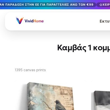
ΆΝ ΠΑΡΆΔΟΣΗ ΣΤΗΝ ΕΕ ΓΙΑ ΠΑΡΑΓΓΕΛΊΕΣ ΆΝΩ ΤΩΝ €99
ΧΕΙ
Δωρεάν παράδοση στην ΕΕ για παραγγελίες άνω των €99
Χειροποίητο στη Βουλγαρία · Παράδοση σε 1-7 ημέρες σε 
Εκτυ
12+ χρόνια χειροτεχνίας · Μόνο υλικά υψηλής ποιότητας
ΑΝΑΖΉΤΗΣΗ ΑΝΆ ΣΤΥΛ
Καμβάς 1 κομ
Τοπίο & Φύση
Βοτανικά & 
429
Αφηρημένη τέχνη
Ζώα και άγρι
329
1395 canvas prints
Αστικό τοπίο & Αρχιτεκτονική
Ποπ κουλτού
239
Πορτρέτο & Φιγούρα
Φαγητό & Πο
164
Vintage & Retro
Χριστούγεννα
89