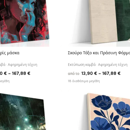
ρίς μάσκα
Σκούρο Τόξο και Πράσινη Φόρμ
ΓΡΉΓΟΡΗ ΠΡΟΒΟΛΉ
ΓΡΉΓΟΡΗ ΠΡΟΒΟΛΉ
βά · Αφηρημένη τέχνη
Εκτύπωση καμβά · Αφηρημένη τέχνη
Price
Pric
90
€
–
167,88
€
13,90
€
–
167,88
€
από το
range:
rang
μεγέθη
18 διαθέσιμα μεγέθη
13,90 €
13,9
through
thr
167,88 €
167,