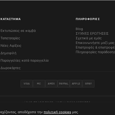
ΚΑΤΆΣΤΗΜΑ
ΠΛΗΡΟΦΟΡΊΕΣ
Blog
Εκτυπώσεις σε καμβά
ΣΥΧΝΈΣ ΕΡΩΤΉΣΕΙΣ
Ταπετσαρίες
Σχετικά με εμάς
Επικοινωνήστε μαζί μας
Νέες Αφίξεις
Επιστροφές & επιστροφ
Πληροφορίες παράδοση
Δημοφιλή
Παραγγελίες κατά παραγγελία
Δωροκάρτες
VISA
MC
AMEX
PAYPAL
APPLE
GPAY
VIVID TRADE EOOD · VAT № BG202878550
νεχίζοντας, αποδέχεστε την
πολιτική cookies
μας.
Κατασκευασμένο με
♥
στη Σόφια, Βουλγαρία