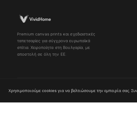
Premium canvas prints και σχεδιαστικές
ταπετσαρίες για σύγχρονα ευρωπαϊκά
σπίτια. Χειροποίητα στη Βουλγαρία, με
αποστολή σε όλη την ΕΕ.
Χρησιμοποιούμε cookies για να βελτιώσουμε την εμπειρία σας. Συ
®
© 2026 VividHome™ - Όλα τα δικαιώματα διατηρούνται