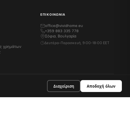
ΕΠΙΚΟΙΝΩΝΊΑ
office@vividhome.eu
+359 883 335 778
Σόφια, Βουλγαρία
Δευτέρα-Παρασκευή, 9:00-18:00 EET
ές χρημάτων
ς
Διαχείριση
Αποδοχή όλων
Απόρρητο
Όροι
Cookies
Επιστρέφει
Νομικά στοιχεία