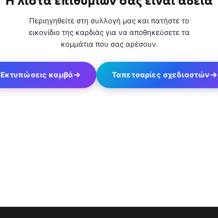
Η λίστα επιθυμιών σας είναι άδεια
through
through
20
173,88 €
167,88 €
Περιηγηθείτε στη συλλογή μας και πατήστε το
εικονίδιο της καρδιάς για να αποθηκεύσετε τα
κομμάτια που σας αρέσουν.
Η Μακριά Σκιά
Σύγκλιση Κόκκινων
Κόμβων
13,90
€
–
13,90
€
–
από το
από το
Εκτυπώσεις καμβά
Ταπετσαρίες σχεδιαστών
Price
Price
167,88
€
167,88
€
range:
range:
13,90 €
13,90 €
through
through
167,88 €
167,88 €