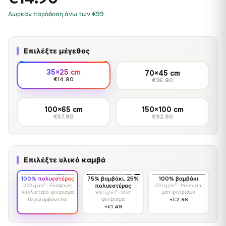
Δωρεάν παράδοση άνω των €99
Επιλέξτε μέγεθος
35×25 cm
70×45 cm
€14.90
€36.90
100×65 cm
150×100 cm
€57.90
€92.90
Επιλέξτε υλικό καμβά
100% πολυεστέρας
75% βαμβάκι, 25%
100% βαμβάκι
270 g/m² · Ελαφρώς
πολυεστέρας
370 g/m² · Premium
γυαλιστερό φινίρισμα
ματ φινίρισμα
300 g/m² · Ματ
φινίρισμα
Περιλαμβάνεται
+€2.98
+€1.49