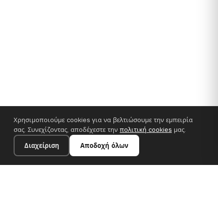
Χρησιμοποιούμε cookies για να βελτιώσουμε την εμπειρία
σας. Συνεχίζοντας, αποδέχεστε την
πολιτική cookies
μας.
Διαχείριση
Αποδοχή όλων
35×25 cm · 100% πολυεστέρας
Προσθήκη στο καλάθι
€14.90