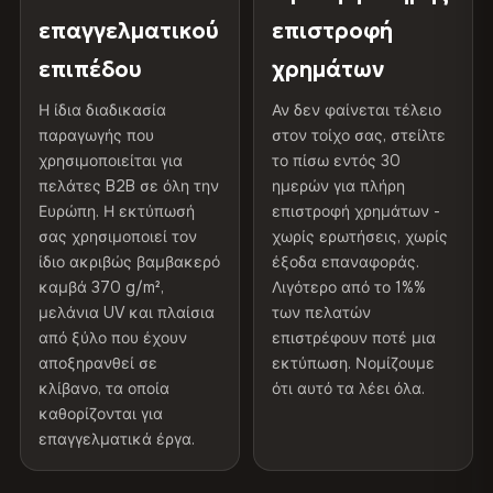
γκαλερί.
Προστατευτική
Βερνίκι ανθεκτικό στην
επαγγελματικού
επιστροφή
100% βαμβάκι
επίστρωση
υπεριώδη ακτινοβολία
επιπέδου
χρημάτων
370 g/m² · Premium ματ φινίρισμα
Διαβάστε την πλήρη πολιτική αποστολής και
Εσωτερικού/
Συνιστάται η χρήση σε
Η ίδια διαδικασία
Αν δεν φαίνεται τέλειο
επιστροφών
παραγωγής που
εξωτερικού χώρου
εσωτερικούς χώρους
στον τοίχο σας, στείλτε
ΑΠΟΣΤΟΛΉ & ΠΡΟΣΑΡΜΟΣΜΈΝΑ ΜΕΓΈΘΗ
χρησιμοποιείται για
το πίσω εντός 30
πελάτες B2B σε όλη την
ημερών για πλήρη
Made In
Βουλγαρία, ΕΕ
Αποστέλλεται σε όλη την ΕΕ. Προσαρμοσμένα μεγέθη
Ευρώπη. Η εκτύπωσή
επιστροφή χρημάτων -
διατίθενται κατόπιν αιτήματος.
σας χρησιμοποιεί τον
χωρίς ερωτήσεις, χωρίς
Κωδικός προϊόντος
VH-CP-15715
ίδιο ακριβώς βαμβακερό
έξοδα επαναφοράς.
καμβά 370 g/m²,
Λιγότερο από το 1%%
μελάνια UV και πλαίσια
των πελατών
Χρώματα που δεν ξεθωριάζουν
από ξύλο που έχουν
επιστρέφουν ποτέ μια
Μελάνια ανθεκτικά στην υπεριώδη ακτινοβολία, που
αποξηρανθεί σε
εκτύπωση. Νομίζουμε
έχουν βαθμολογηθεί για μακροχρόνια διατήρηση του
χρώματος - ακόμη και στο άμεσο ηλιακό φως
κλίβανο, τα οποία
ότι αυτό τα λέει όλα.
καθορίζονται για
επαγγελματικά έργα.
Φαίνεται καλύτερο από τις φωτογραφίες
Η ανάλυση εκτύπωσης μουσειακού επιπέδου αποτυπώνει