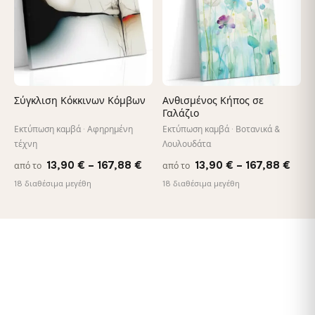
Σύγκλιση Κόκκινων Κόμβων
Ανθισμένος Κήπος σε
Γαλάζιο
Εκτύπωση καμβά · Αφηρημένη
Εκτύπωση καμβά · Βοτανικά &
τέχνη
Λουλουδάτα
Price
Pric
13,90
€
–
167,88
€
13,90
€
–
167,88
€
από το
από το
range:
rang
18 διαθέσιμα μεγέθη
18 διαθέσιμα μεγέθη
13,90 €
13,9
through
thro
167,88 €
167,