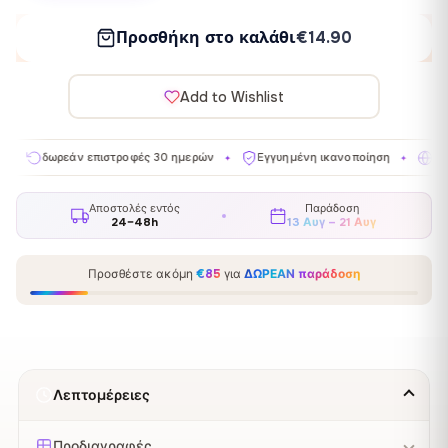
Προσθήκη στο καλάθι
€14.90
Add to Wishlist
εάν επιστροφές 30 ημερών
Εγγυημένη ικανοποίηση
Κατασκευάζετ
✦
✦
Αποστολές εντός
Παράδοση
24–48h
13 Αυγ – 21 Αυγ
Προσθέστε ακόμη
€85
για
ΔΩΡΕΑΝ παράδοση
Λεπτομέρειες
Προδιαγραφές