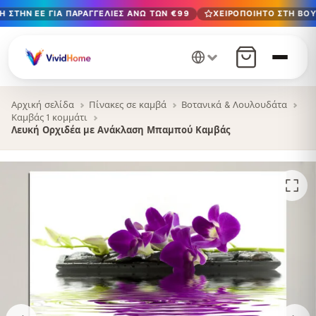
 ΣΤΗΝ ΕΕ ΓΙΑ ΠΑΡΑΓΓΕΛΊΕΣ ΆΝΩ ΤΩΝ €99
ΧΕΙΡΟΠΟΊΗΤΟ ΣΤΗ ΒΟΥ
Δωρεάν παράδοση στην ΕΕ για παραγγελίες άνω των €99
Χειροποίητο στη Βουλγαρία · Παράδοση σε 1-7 ημέρες σε 
12+ χρόνια χειροτεχνίας · Μόνο υλικά υψηλής ποιότητας
Αρχική σελίδα
Πίνακες σε καμβά
Βοτανικά & Λουλουδάτα
Καμβάς 1 κομμάτι
Λευκή Ορχιδέα με Ανάκλαση Μπαμπού Καμβάς