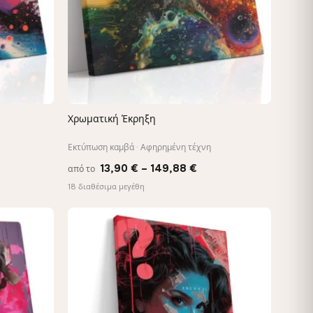
Χρωματική Έκρηξη
ΓΡΉΓΟΡΗ ΠΡΟΒΟΛΉ
Εκτύπωση καμβά · Αφηρημένη τέχνη
ce
Price
13,90
€
–
149,88
€
από το
ge:
range:
18 διαθέσιμα μεγέθη
90 €
13,90 €
ough
through
,88 €
149,88 €