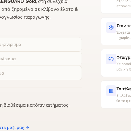
EENGUARD Gold
, στη συνέχεια
στρεβλωθ
επανασυ
s από ξηραμένο σε κλίβανο έλατο &
εχνογνωσίας παραγωγής.
Στον τ
Έρχεται 
- χωρίς 
 φινίρισμα
Φτιαγμ
ινίρισμα
Χειροποί
μαζική 
μα
Το τέλ
Επιλέξτε
θα το φ
 διαθέσιμα κατόπιν αιτήματος.
στε μαζί μας →