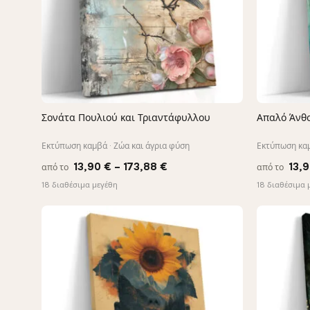
Σονάτα Πουλιού και Τριαντάφυλλου
Απαλό Άνθο
ΓΡΉΓΟΡΗ ΠΡΟΒΟΛΉ
Εκτύπωση καμβά · Ζώα και άγρια φύση
Εκτύπωση καμ
Price
13,90
€
–
173,88
€
13,
από το
από το
range:
18 διαθέσιμα μεγέθη
18 διαθέσιμα 
13,90 €
through
173,88 €