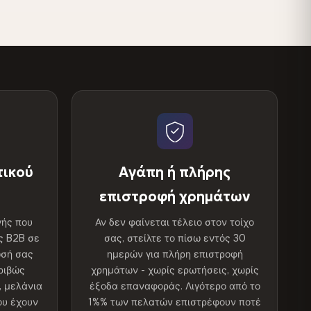
τικού
Αγάπη ή πλήρης
επιστροφή χρημάτων
γής που
Αν δεν φαίνεται τέλειο στον τοίχο
ς B2B σε
σας, στείλτε το πίσω εντός 30
ωσή σας
ημερών για πλήρη επιστροφή
κριβώς
χρημάτων - χωρίς ερωτήσεις, χωρίς
 μελάνια
έξοδα επαναφοράς. Λιγότερο από το
ου έχουν
1%% των πελατών επιστρέφουν ποτέ