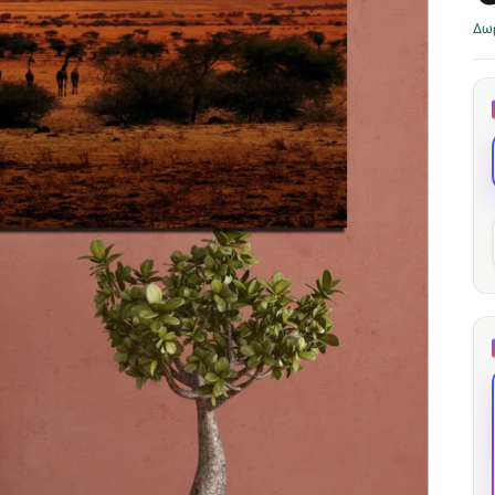
through
through
20
Δω
173,88 €
167,88 €
Η Μακριά Σκιά
Σύγκλιση Κόκκινων
Κόμβων
13,90
€
–
13,90
€
–
από το
από το
Price
Price
167,88
€
167,88
€
range:
range:
13,90 €
13,90 €
through
through
167,88 €
167,88 €