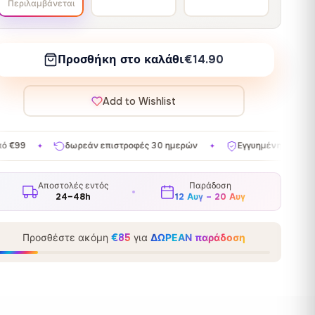
Περιλαμβάνεται
Προσθήκη στο καλάθι
€14.90
Add to Wishlist
στροφές 30 ημερών
Εγγυημένη ικανοποίηση
Κατασκευάζε
✦
✦
Αποστολές εντός
Παράδοση
24–48h
12 Αυγ – 20 Αυγ
Προσθέστε ακόμη
€85
για
ΔΩΡΕΑΝ παράδοση