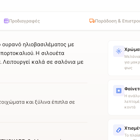
Προδιαγραφές
Παράδοση & Επιστρο
ό ουρανό ηλιοβασιλέματος με
Χρώματ
πορτοκαλιού. Η σιλουέτα
Μελάνια
 Λειτουργεί καλά σε σαλόνια με
για μακρ
φως
Φαίνετ
Η ανάλυ
οιχώματα και ξύλινα έπιπλα σε
λεπτομέρ
κοντά
Χτισμέ
Το πλαίσ