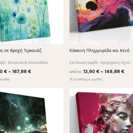
ς σε Βροχή Τιρκουάζ
Κόκκινη Πλημμυρίδα και Κενό
ΓΡΉΓΟΡΗ ΠΡΟΒΟΛΉ
ΓΡΉΓΟΡΗ ΠΡΟΒΟΛΉ
βά · Βοτανικά & Λουλουδάτα
Εκτύπωση καμβά · Αφηρημένη τέχνη
Price
Pri
90
€
–
167,88
€
13,90
€
–
149,88
€
από το
range:
ran
μεγέθη
18 διαθέσιμα μεγέθη
13,90 €
13,
through
thr
167,88 €
149