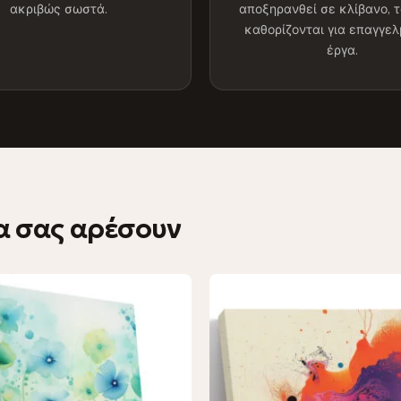
ακριβώς σωστά.
αποξηρανθεί σε κλίβανο, τ
καθορίζονται για επαγγε
έργα.
α σας αρέσουν