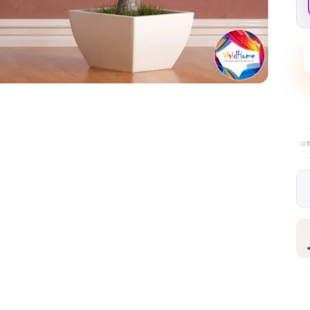
Δωρεάν παράδοση στην ΕΕ πάνω από €99
δωρεάν επι
✦