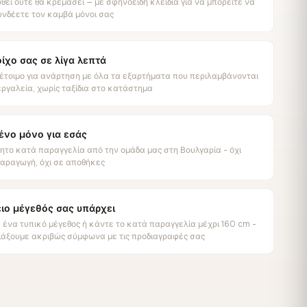
εί ούτε θα κρεμάσει — με σφηνοειδή κλειδιά για να μπορείτε να
νδέετε τον καμβά μόνοι σας
οίχο σας σε λίγα λεπτά
έτοιμο για ανάρτηση με όλα τα εξαρτήματα που περιλαμβάνονται
εργαλεία, χωρίς ταξίδια στο κατάστημα
ένο μόνο για εσάς
ητο κατά παραγγελία από την ομάδα μας στη Βουλγαρία - όχι
παραγωγή, όχι σε αποθήκες
ειο μέγεθός σας υπάρχει
 ένα τυπικό μέγεθος ή κάντε το κατά παραγγελία μέχρι 160 cm -
τιάξουμε ακριβώς σύμφωνα με τις προδιαγραφές σας