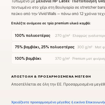
Τυπωμένο με
μελάνια HP Latex
·
Πιστοποίηση GR
τεντωμένο στο χέρι στη Βουλγαρία σε stretcher bar
πεύκο από την Vivid Walls — πάνω από 12 χρόνια τ
Επιλέξτε ανάμεσα σε τρία premium υλικά καμβά:
100% πολυεστέρας
270 g/m² · Ελαφρώς γυαλιστερό
75% βαμβάκι, 25% πολυεστέρας
300 g/m² · Ματ φ
100% βαμβάκι
370 g/m² · Premium ματ φινίρισ
ΑΠΟΣΤΟΛΉ & ΠΡΟΣΑΡΜΟΣΜΈΝΑ ΜΕΓΈΘΗ
Αποστέλλεται σε όλη την ΕΕ. Προσαρμοσμένα μεγέθη
Χρειάζεστε προσαρμοσμένο μέγεθος ή εικόνα Επικοινωνή