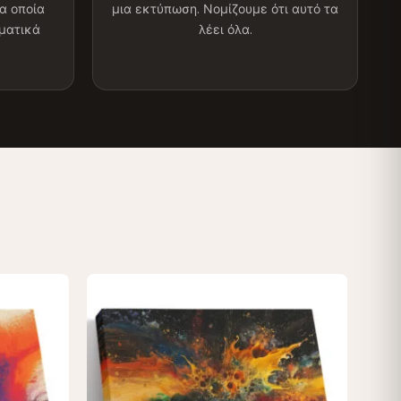
α οποία
μια εκτύπωση. Νομίζουμε ότι αυτό τα
λματικά
λέει όλα.