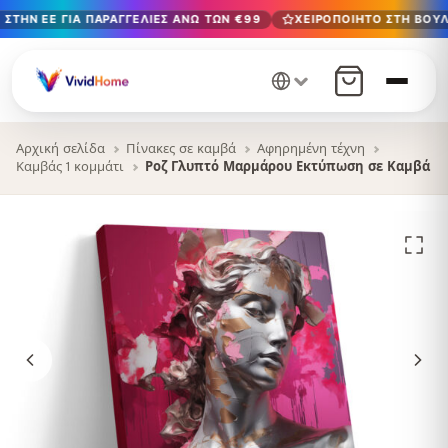
ΣΤΗΝ ΕΕ ΓΙΑ ΠΑΡΑΓΓΕΛΊΕΣ ΆΝΩ ΤΩΝ €99
ΧΕΙΡΟΠΟΊΗΤΟ ΣΤΗ ΒΟΥΛ
Δωρεάν παράδοση στην ΕΕ για παραγγελίες άνω των €99
Χειροποίητο στη Βουλγαρία · Παράδοση σε 1-7 ημέρες σε 
12+ χρόνια χειροτεχνίας · Μόνο υλικά υψηλής ποιότητας
Αρχική σελίδα
Πίνακες σε καμβά
Αφηρημένη τέχνη
Καμβάς 1 κομμάτι
Ροζ Γλυπτό Μαρμάρου Εκτύπωση σε Καμβά