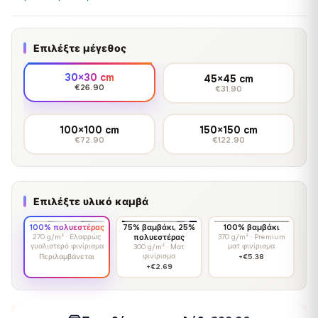
Επιλέξτε μέγεθος
30×30 cm
45×45 cm
€26.90
€31.90
100×100 cm
150×150 cm
€72.90
€122.90
Επιλέξτε υλικό καμβά
100% πολυεστέρας
75% βαμβάκι, 25%
100% βαμβάκι
270 g/m² · Ελαφρώς
πολυεστέρας
370 g/m² · Premium
γυαλιστερό φινίρισμα
ματ φινίρισμα
300 g/m² · Ματ
φινίρισμα
Περιλαμβάνεται
+€5.38
+€2.69