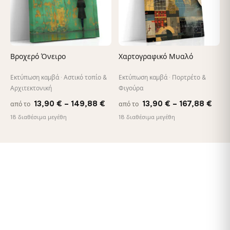
Βροχερό Όνειρο
Χαρτογραφικό Μυαλό
Εκτύπωση καμβά · Αστικό τοπίο &
Εκτύπωση καμβά · Πορτρέτο &
Αρχιτεκτονική
Φιγούρα
Price
Pric
13,90
€
–
149,88
€
13,90
€
–
167,88
€
από το
από το
range:
rang
18 διαθέσιμα μεγέθη
18 διαθέσιμα μεγέθη
13,90 €
13,9
through
thro
149,88 €
167,