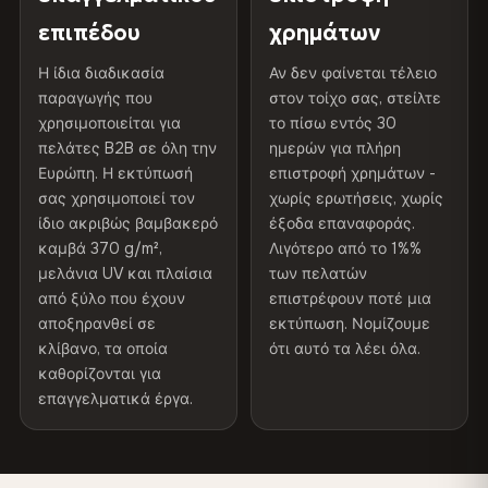
επίστρωση
υπεριώδη ακτινοβολία
επιπέδου
χρημάτων
ΑΠΟΣΤΟΛΉ & ΠΡΟΣΑΡΜΟΣΜΈΝΑ ΜΕΓΈΘΗ
Διαβάστε την πλήρη πολιτική αποστολής και
Εσωτερικού/
Συνιστάται η χρήση σε
Η ίδια διαδικασία
Αν δεν φαίνεται τέλειο
επιστροφών
Αποστολή σε όλη την ΕΕ. Προσαρμοσμένα μεγέθη
παραγωγής που
εξωτερικού χώρου
εσωτερικούς χώρους
στον τοίχο σας, στείλτε
χρησιμοποιείται για
το πίσω εντός 30
κατόπιν αιτήματος.
πελάτες B2B σε όλη την
ημερών για πλήρη
Made In
Βουλγαρία, ΕΕ
Ευρώπη. Η εκτύπωσή
επιστροφή χρημάτων -
σας χρησιμοποιεί τον
χωρίς ερωτήσεις, χωρίς
Κωδικός προϊόντος
VH-CP-0037
Χρώματα που δεν ξεθωριάζουν
ίδιο ακριβώς βαμβακερό
έξοδα επαναφοράς.
Μελάνια ανθεκτικά στην υπεριώδη ακτινοβολία, που
καμβά 370 g/m²,
Λιγότερο από το 1%%
έχουν βαθμολογηθεί για μακροχρόνια διατήρηση του
μελάνια UV και πλαίσια
των πελατών
χρώματος - ακόμη και στο άμεσο ηλιακό φως
από ξύλο που έχουν
επιστρέφουν ποτέ μια
αποξηρανθεί σε
εκτύπωση. Νομίζουμε
κλίβανο, τα οποία
ότι αυτό τα λέει όλα.
Φαίνεται καλύτερο από τις φωτογραφίες
καθορίζονται για
Η ανάλυση εκτύπωσης μουσειακού επιπέδου αποτυπώνει
επαγγελματικά έργα.
κάθε λεπτομέρεια - οι πελάτες λένε ότι είναι ακόμα πιο
εντυπωσιακή από κοντά