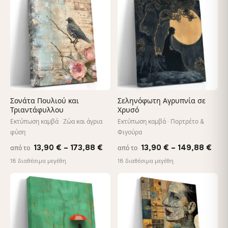
through
♡
♡
112,
167,88 €
Σονάτα Πουλιού και
Σεληνόφωτη Αγρυπνία σε
Τριαντάφυλλου
Χρυσό
Εκτύπωση καμβά · Ζώα και άγρια
Εκτύπωση καμβά · Πορτρέτο &
φύση
Φιγούρα
Price
Pric
13,90
€
–
173,88
€
13,90
€
–
149,88
€
από το
από το
range:
rang
18 διαθέσιμα μεγέθη
18 διαθέσιμα μεγέθη
13,90 €
13,9
through
thr
♡
♡
173,88 €
149