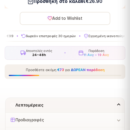
Προσθήκη στο καλάθι
€26.90
Add to Wishlist
δωρεάν επιστροφές 30 ημερών
Εγγυημένη ικανοποίηση
Κατα
✦
✦
✦
Αποστολές εντός
Παράδοση
24–48h
11 Αυγ – 19 Αυγ
Προσθέστε ακόμη
€73
για
ΔΩΡΕΑΝ παράδοση
Λεπτομέρειες
Προδιαγραφές