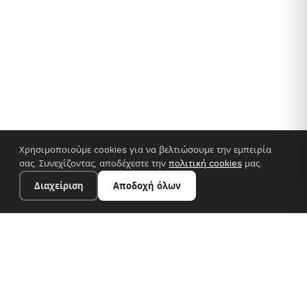
Χρησιμοποιούμε cookies για να βελτιώσουμε την εμπειρία
σας. Συνεχίζοντας, αποδέχεστε την
πολιτική cookies
μας.
Διαχείριση
Αποδοχή όλων
35×25 cm · 100% πολυεστέρας
Προσθήκη στο καλάθι
€14.90