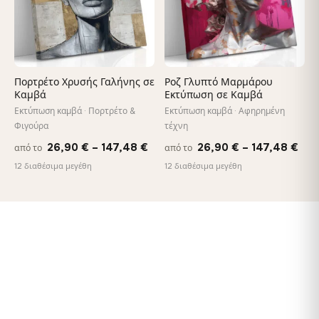
Πορτρέτο Χρυσής Γαλήνης σε
Ροζ Γλυπτό Μαρμάρου
Καμβά
Εκτύπωση σε Καμβά
Εκτύπωση καμβά · Πορτρέτο &
Εκτύπωση καμβά · Αφηρημένη
Φιγούρα
τέχνη
Price
Pri
26,90
€
–
147,48
€
26,90
€
–
147,48
€
από το
από το
range:
ran
12 διαθέσιμα μεγέθη
12 διαθέσιμα μεγέθη
26,90 €
26,
through
thr
147,48 €
147