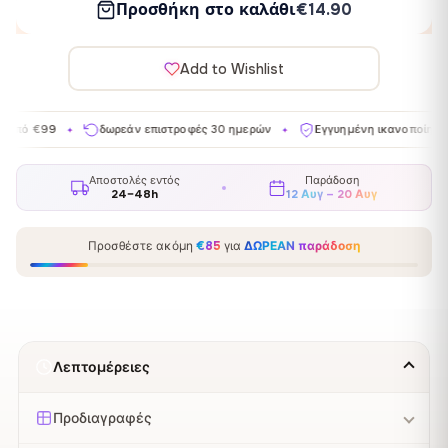
Προσθήκη στο καλάθι
€14.90
Add to Wishlist
δωρεάν επιστροφές 30 ημερών
Εγγυημένη ικανοποίηση
Κατ
✦
✦
✦
Αποστολές εντός
Παράδοση
24–48h
12 Αυγ – 20 Αυγ
Προσθέστε ακόμη
€85
για
ΔΩΡΕΑΝ παράδοση
Λεπτομέρειες
Προδιαγραφές