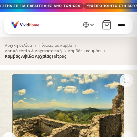
ΣΤΗΝ ΕΕ ΓΙΑ ΠΑΡΑΓΓΕΛΊΕΣ ΆΝΩ ΤΩΝ €99
ΧΕΙΡΟΠΟΊΗΤΟ ΣΤΗ ΒΟΥΛ
Δωρεάν παράδοση στην ΕΕ για παραγγελίες άνω των €99
Χειροποίητο στη Βουλγαρία · Παράδοση σε 1-7 ημέρες σε 
12+ χρόνια χειροτεχνίας · Μόνο υλικά υψηλής ποιότητας
Αρχική σελίδα
Πίνακες σε καμβά
Αστικό τοπίο & Αρχιτεκτονική
Καμβάς 1 κομμάτι
Καμβάς Αψίδα Αρχαίας Πέτρας