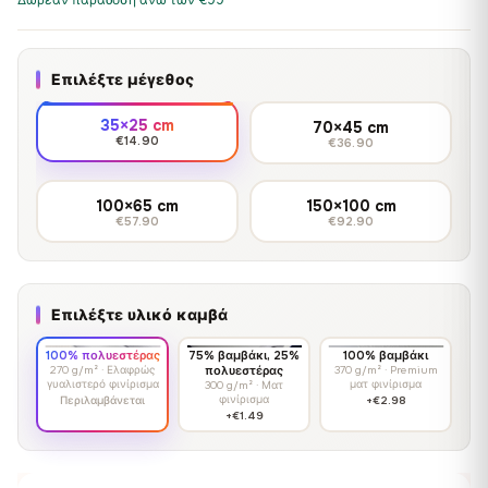
Δωρεάν παράδοση άνω των €99
Επιλέξτε μέγεθος
35×25 cm
70×45 cm
€14.90
€36.90
100×65 cm
150×100 cm
€57.90
€92.90
Επιλέξτε υλικό καμβά
100% πολυεστέρας
75% βαμβάκι, 25%
100% βαμβάκι
270 g/m² · Ελαφρώς
πολυεστέρας
370 g/m² · Premium
γυαλιστερό φινίρισμα
ματ φινίρισμα
300 g/m² · Ματ
φινίρισμα
Περιλαμβάνεται
+€2.98
+€1.49