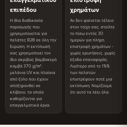
επαγγελματικού
επιστροφή
επίστρωση
υπεριώδη ακτινοβολία
επιπέδου
χρημάτων
ΑΠΟΣΤΟΛΉ & ΠΡΟΣΑΡΜΟΣΜΈΝΑ ΜΕΓΈΘΗ
Διαβάστε την πλήρη πολιτική αποστολής και
Εσωτερικού/
Συνιστάται η χρήση σε
Η ίδια διαδικασία
Αν δεν φαίνεται τέλειο
επιστροφών
Αποστολή σε όλη την ΕΕ. Προσαρμοσμένα μεγέθη
παραγωγής που
εξωτερικού χώρου
εσωτερικούς χώρους
στον τοίχο σας, στείλτε
χρησιμοποιείται για
το πίσω εντός 30
διαθέσιμα κατόπιν αιτήματος.
πελάτες B2B σε όλη την
ημερών για πλήρη
Made In
Βουλγαρία, ΕΕ
Ευρώπη. Η εκτύπωσή
επιστροφή χρημάτων -
σας χρησιμοποιεί τον
χωρίς ερωτήσεις, χωρίς
Κωδικός προϊόντος
VH-CP-11510
Χρώματα που δεν ξεθωριάζουν
ίδιο ακριβώς βαμβακερό
έξοδα επαναφοράς.
Μελάνια ανθεκτικά στην υπεριώδη ακτινοβολία, που
καμβά 370 g/m²,
Λιγότερο από το 1%%
έχουν βαθμολογηθεί για μακροχρόνια διατήρηση του
μελάνια UV και πλαίσια
των πελατών
χρώματος - ακόμη και στο άμεσο ηλιακό φως
από ξύλο που έχουν
επιστρέφουν ποτέ μια
αποξηρανθεί σε
εκτύπωση. Νομίζουμε
κλίβανο, τα οποία
ότι αυτό τα λέει όλα.
Φαίνεται καλύτερο από τις φωτογραφίες
καθορίζονται για
Η ανάλυση εκτύπωσης μουσειακού επιπέδου αποτυπώνει
επαγγελματικά έργα.
κάθε λεπτομέρεια - οι πελάτες λένε ότι είναι ακόμα πιο
εντυπωσιακή από κοντά