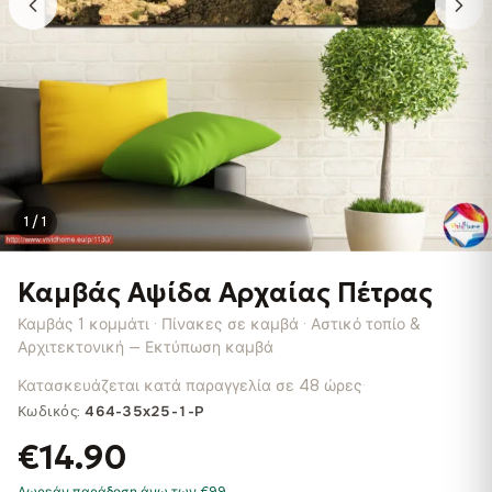
1 / 1
Καμβάς Αψίδα Αρχαίας Πέτρας
Καμβάς 1 κομμάτι · Πίνακες σε καμβά · Αστικό τοπίο &
Αρχιτεκτονική — Εκτύπωση καμβά
Κατασκευάζεται κατά παραγγελία σε 48 ώρες
·
Κωδικός:
464-35x25-1-P
€14.90