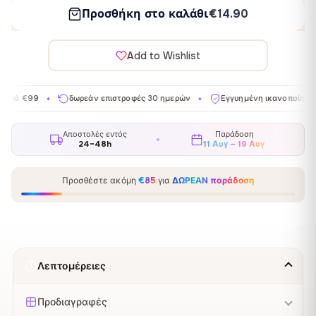
Προσθήκη στο καλάθι
€14.90
Add to Wishlist
δωρεάν επιστροφές 30 ημερών
Εγγυημένη ικανοποίηση
Κατ
✦
✦
✦
Αποστολές εντός
Παράδοση
24–48h
11 Αυγ – 19 Αυγ
Προσθέστε ακόμη
€85
για
ΔΩΡΕΑΝ παράδοση
Λεπτομέρειες
Προδιαγραφές