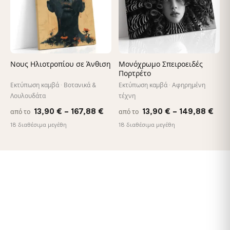
Νους Ηλιοτροπίου σε Άνθιση
Μονόχρωμο Σπειροειδές
Πορτρέτο
Εκτύπωση καμβά · Βοτανικά &
Εκτύπωση καμβά · Αφηρημένη
Λουλουδάτα
τέχνη
Price
Pric
13,90
€
–
167,88
€
13,90
€
–
149,88
€
από το
από το
range:
rang
18 διαθέσιμα μεγέθη
18 διαθέσιμα μεγέθη
13,90 €
13,9
through
thr
167,88 €
149