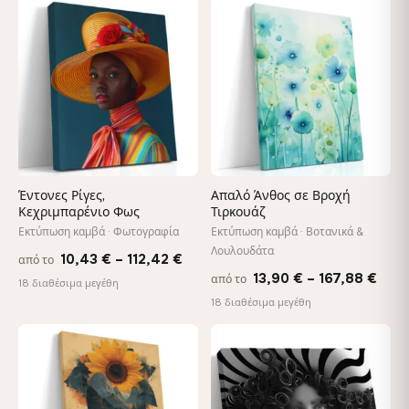
−9%
through
thro
♡
♡
149,88 €
167,
Έντονες Ρίγες,
Απαλό Άνθος σε Βροχή
Κεχριμπαρένιο Φως
Τιρκουάζ
Εκτύπωση καμβά · Φωτογραφία
Εκτύπωση καμβά · Βοτανικά &
Λουλουδάτα
Price
10,43
€
–
112,42
€
από το
Pric
13,90
€
–
167,88
€
από το
range:
18 διαθέσιμα μεγέθη
rang
18 διαθέσιμα μεγέθη
10,43 €
13,9
through
thro
♡
♡
112,42 €
167,