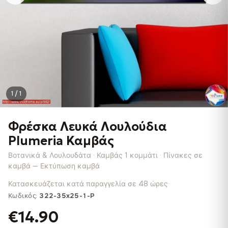
1 / 1
Φρέσκα Λευκά Λουλούδια
Plumeria Καμβάς
Βοτανικά & Λουλουδάτα · Καμβάς 1 κομμάτι · Πίνακες σε
καμβά — Εκτύπωση καμβά
Κατασκευάζεται κατά παραγγελία σε 48 ώρες
·
Κωδικός:
322-35x25-1-P
€14.90