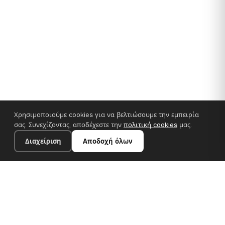
Χρησιμοποιούμε cookies για να βελτιώσουμε την εμπειρία
σας. Συνεχίζοντας, αποδέχεστε την
πολιτική cookies
μας.
Διαχείριση
Αποδοχή όλων
35×25 cm · 100% πολυεστέρας
Προσθήκη στο καλάθι
€14.90