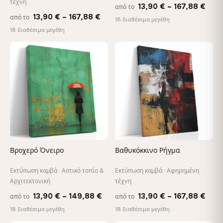
Επιλέξτε ένα τυπικό μέγεθος ή κάντε το κατά παραγγελία
τέχνη
Pric
13,90
€
–
167,88
€
από το
μέχρι 160 cm - θα το φτιάξουμε ακριβώς σύμφωνα με τις
Price
13,90
€
–
167,88
€
από το
rang
προδιαγραφές σας
18 διαθέσιμα μεγέθη
range:
18 διαθέσιμα μεγέθη
13,9
13,90 €
thro
Χρειάζεστε προσαρμοσμένο μέγεθος ή εικόνα
through
♡
♡
167,
Επικοινωνήστε μαζί μας →
167,88 €
Βροχερό Όνειρο
Βαθυκόκκινο Ρήγμα
Εκτύπωση καμβά · Αστικό τοπίο &
Εκτύπωση καμβά · Αφηρημένη
Αρχιτεκτονική
τέχνη
Price
Pric
13,90
€
–
149,88
€
13,90
€
–
167,88
€
από το
από το
range:
rang
18 διαθέσιμα μεγέθη
18 διαθέσιμα μεγέθη
13,90 €
13,9