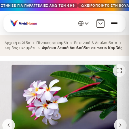
ΣΤΗΝ ΕΕ ΓΙΑ ΠΑΡΑΓΓΕΛΊΕΣ ΆΝΩ ΤΩΝ €99
ΧΕΙΡΟΠΟΊΗΤΟ ΣΤΗ ΒΟΥΛΓ
Δωρεάν παράδοση στην ΕΕ για παραγγελίες άνω των €99
Χειροποίητο στη Βουλγαρία · Παράδοση σε 1-7 ημέρες σε 
12+ χρόνια χειροτεχνίας · Μόνο υλικά υψηλής ποιότητας
Αρχική σελίδα
Πίνακες σε καμβά
Βοτανικά & Λουλουδάτα
Καμβάς 1 κομμάτι
Φρέσκα Λευκά Λουλούδια Plumeria Καμβάς