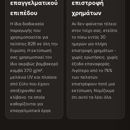
Προστατευτική
Βερνίκι ανθεκτικό στην
επαγγελματικού
επιστροφή
370 g/m² · Premium ματ φινίρισμα
επίστρωση
υπεριώδη ακτινοβολία
επιπέδου
χρημάτων
Διαβάστε την πλήρη πολιτική αποστολής και
Εσωτερικού/
Συνιστάται η χρήση σε
Η ίδια διαδικασία
Αν δεν φαίνεται τέλειο
ΑΠΟΣΤΟΛΉ & ΠΡΟΣΑΡΜΟΣΜΈΝΑ ΜΕΓΈΘΗ
επιστροφών
παραγωγής που
εξωτερικού χώρου
εσωτερικούς χώρους
στον τοίχο σας, στείλτε
χρησιμοποιείται για
το πίσω εντός 30
Αποστολή σε όλη την ΕΕ. Προσαρμοσμένα μεγέθη
πελάτες B2B σε όλη την
ημερών για πλήρη
Made In
Βουλγαρία, ΕΕ
διατίθενται κατόπιν αιτήματος.
Ευρώπη. Η εκτύπωσή
επιστροφή χρημάτων -
σας χρησιμοποιεί τον
χωρίς ερωτήσεις, χωρίς
Κωδικός προϊόντος
VH-CP-9571
ίδιο ακριβώς βαμβακερό
έξοδα επαναφοράς.
καμβά 370 g/m²,
Λιγότερο από το 1%%
Χρώματα που δεν ξεθωριάζουν
μελάνια UV και πλαίσια
των πελατών
Μελάνια ανθεκτικά στην υπεριώδη ακτινοβολία, που
έχουν βαθμολογηθεί για μακροχρόνια διατήρηση του
από ξύλο που έχουν
επιστρέφουν ποτέ μια
χρώματος - ακόμη και στο άμεσο ηλιακό φως
αποξηρανθεί σε
εκτύπωση. Νομίζουμε
κλίβανο, τα οποία
ότι αυτό τα λέει όλα.
καθορίζονται για
Φαίνεται καλύτερο από τις φωτογραφίες
επαγγελματικά έργα.
Η ανάλυση εκτύπωσης μουσειακού επιπέδου αποτυπώνει
κάθε λεπτομέρεια - οι πελάτες λένε ότι είναι ακόμα πιο
εντυπωσιακή από κοντά