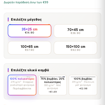
Δωρεάν παράδοση άνω των €99
Επιλέξτε μέγεθος
35×25 cm
70×45 cm
€14.90
€36.90
100×65 cm
150×100 cm
€57.90
€92.90
Επιλέξτε υλικό καμβά
100% πολυεστέρας
75% βαμβάκι, 25%
100% βαμβάκι
270 g/m² · Ελαφρώς
πολυεστέρας
370 g/m² · Premium
γυαλιστερό φινίρισμα
ματ φινίρισμα
300 g/m² · Ματ
φινίρισμα
Περιλαμβάνεται
+€2.98
+€1.49