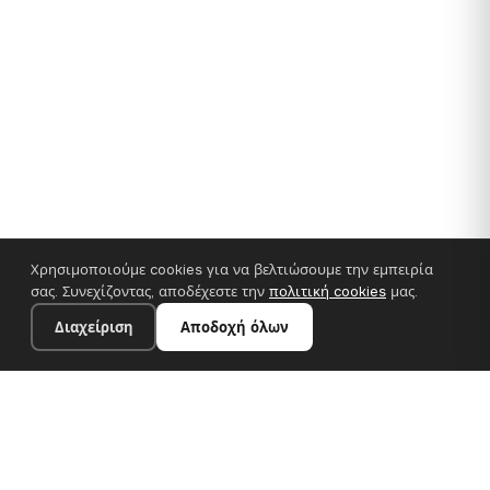
Χρησιμοποιούμε cookies για να βελτιώσουμε την εμπειρία
σας. Συνεχίζοντας, αποδέχεστε την
πολιτική cookies
μας.
Διαχείριση
Αποδοχή όλων
35×25 cm · 100% πολυεστέρας
Προσθήκη στο καλάθι
€14.90