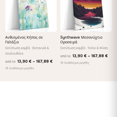
Ανθισμένος Κήπος σε
Synthwave Μεσονύχτιο
Γαλάζιο
Οροσειρά
Εκτύπωση καμβά · Βοτανικά &
Εκτύπωση καμβά · Τοπίο & Φύση
Λουλουδάτα
Pric
13,90
€
–
167,88
€
από το
Price
13,90
€
–
167,88
€
από το
rang
18 διαθέσιμα μεγέθη
range:
18 διαθέσιμα μεγέθη
13,9
13,90 €
thro
through
167,
167,88 €