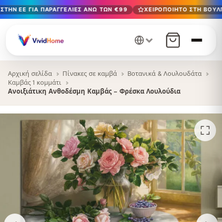
ΣΤΗΝ ΕΕ ΓΙΑ ΠΑΡΑΓΓΕΛΊΕΣ ΆΝΩ ΤΩΝ €99
ΧΕΙΡΟΠΟΊΗΤΟ ΣΤΗ ΒΟΥΛΓ
Δωρεάν παράδοση στην ΕΕ για παραγγελίες άνω των €99
Χειροποίητο στη Βουλγαρία · Παράδοση σε 1-7 ημέρες σε 
12+ χρόνια χειροτεχνίας · Μόνο υλικά υψηλής ποιότητας
Αρχική σελίδα
Πίνακες σε καμβά
Βοτανικά & Λουλουδάτα
Καμβάς 1 κομμάτι
Ανοιξιάτικη Ανθοδέσμη Καμβάς – Φρέσκα Λουλούδια