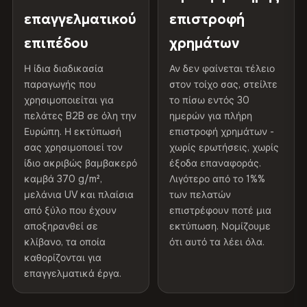
γκαλερί.
Προστατευτική
Βερνίκι ανθεκτικό στην
επαγγελματικού
επιστροφή
300 g/m² · Ματ φινίρισμα
επίστρωση
υπεριώδη ακτινοβολία
επιπέδου
χρημάτων
100% βαμβάκι
Διαβάστε την πλήρη πολιτική αποστολής και
370 g/m² · Premium ματ φινίρισμα
Εσωτερικού/
Συνιστάται η χρήση σε
Η ίδια διαδικασία
Αν δεν φαίνεται τέλειο
επιστροφών
παραγωγής που
εξωτερικού χώρου
εσωτερικούς χώρους
στον τοίχο σας, στείλτε
χρησιμοποιείται για
το πίσω εντός 30
πελάτες B2B σε όλη την
ημερών για πλήρη
ΑΠΟΣΤΟΛΉ & ΠΡΟΣΑΡΜΟΣΜΈΝΑ ΜΕΓΈΘΗ
Made In
Βουλγαρία, ΕΕ
Ευρώπη. Η εκτύπωσή
επιστροφή χρημάτων -
Αποστέλλεται σε όλη την ΕΕ. Προσαρμοσμένα μεγέθη
σας χρησιμοποιεί τον
χωρίς ερωτήσεις, χωρίς
Κωδικός προϊόντος
VH-CP-16830
διατίθενται κατόπιν αιτήματος.
ίδιο ακριβώς βαμβακερό
έξοδα επαναφοράς.
καμβά 370 g/m²,
Λιγότερο από το 1%%
μελάνια UV και πλαίσια
των πελατών
από ξύλο που έχουν
επιστρέφουν ποτέ μια
Χρώματα που δεν ξεθωριάζουν
αποξηρανθεί σε
εκτύπωση. Νομίζουμε
Μελάνια ανθεκτικά στην υπεριώδη ακτινοβολία, που
κλίβανο, τα οποία
ότι αυτό τα λέει όλα.
έχουν βαθμολογηθεί για μακροχρόνια διατήρηση του
καθορίζονται για
χρώματος - ακόμη και στο άμεσο ηλιακό φως
επαγγελματικά έργα.
Φαίνεται καλύτερο από τις φωτογραφίες