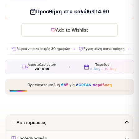
Προσθήκη στο καλάθι
€14.90
Add to Wishlist
ωρεάν επιστροφές 30 ημερών
Εγγυημένη ικανοποίηση
Κατασκευάζ
✦
✦
Αποστολές εντός
Παράδοση
24–48h
11 Αυγ – 19 Αυγ
Προσθέστε ακόμη
€85
για
ΔΩΡΕΑΝ παράδοση
Λεπτομέρειες
Προδιαγραφές