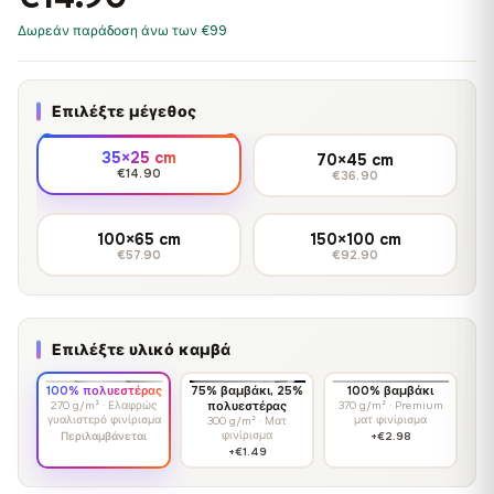
Δωρεάν παράδοση άνω των €99
Επιλέξτε μέγεθος
35×25 cm
70×45 cm
€14.90
€36.90
100×65 cm
150×100 cm
€57.90
€92.90
Επιλέξτε υλικό καμβά
100% πολυεστέρας
75% βαμβάκι, 25%
100% βαμβάκι
270 g/m² · Ελαφρώς
πολυεστέρας
370 g/m² · Premium
γυαλιστερό φινίρισμα
ματ φινίρισμα
300 g/m² · Ματ
φινίρισμα
Περιλαμβάνεται
+€2.98
+€1.49