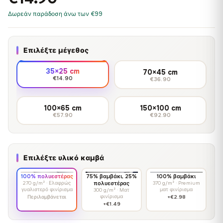
Δωρεάν παράδοση άνω των €99
Επιλέξτε μέγεθος
35×25 cm
70×45 cm
€14.90
€36.90
100×65 cm
150×100 cm
€57.90
€92.90
Επιλέξτε υλικό καμβά
100% πολυεστέρας
75% βαμβάκι, 25%
100% βαμβάκι
270 g/m² · Ελαφρώς
πολυεστέρας
370 g/m² · Premium
γυαλιστερό φινίρισμα
ματ φινίρισμα
300 g/m² · Ματ
φινίρισμα
Περιλαμβάνεται
+€2.98
+€1.49