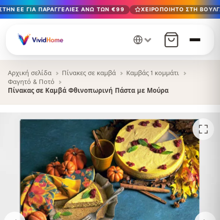
ΤΗΝ ΕΕ ΓΙΑ ΠΑΡΑΓΓΕΛΊΕΣ ΆΝΩ ΤΩΝ €99
ΧΕΙΡΟΠΟΊΗΤΟ ΣΤΗ ΒΟΥΛΓ
Δωρεάν παράδοση στην ΕΕ για παραγγελίες άνω των €99
Χειροποίητο στη Βουλγαρία · Παράδοση σε 1-7 ημέρες σε 
12+ χρόνια χειροτεχνίας · Μόνο υλικά υψηλής ποιότητας
Αρχική σελίδα
Πίνακες σε καμβά
Καμβάς 1 κομμάτι
Φαγητό & Ποτό
Πίνακας σε Καμβά Φθινοπωρινή Πάστα με Μούρα