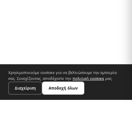
Χρησιμοποιούμε cookies για να βελτιώσουμε την εμπειρία
σας. Συνεχίζοντας, αποδέχεστε την
πολιτική cookies
μας.
Διαχείριση
Αποδοχή όλων
35×25 cm · 100% πολυεστέρας
Προσθήκη στο καλάθι
€14.90