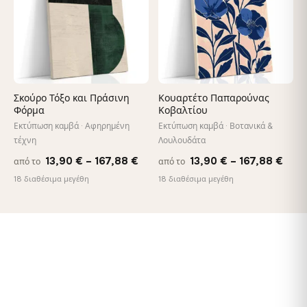
Σκούρο Τόξο και Πράσινη
Κουαρτέτο Παπαρούνας
Φόρμα
Κοβαλτίου
Εκτύπωση καμβά · Αφηρημένη
Εκτύπωση καμβά · Βοτανικά &
τέχνη
Λουλουδάτα
Price
Pric
13,90
€
–
167,88
€
13,90
€
–
167,88
€
από το
από το
range:
rang
18 διαθέσιμα μεγέθη
18 διαθέσιμα μεγέθη
13,90 €
13,9
through
thro
167,88 €
167,