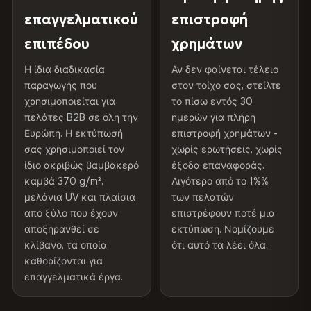
γκαλερί.
75% βαμβάκι, 25% πολυεστέρας
Προστατευτική
Βερνίκι ανθεκτικό στην
επαγγελματικού
επιστροφή
300 g/m² · Ματ φινίρισμα
επίστρωση
υπεριώδη ακτινοβολία
επιπέδου
χρημάτων
100% βαμβάκι
Διαβάστε την πλήρη πολιτική αποστολής και
Εσωτερικού/
Συνιστάται η χρήση σε
Η ίδια διαδικασία
Αν δεν φαίνεται τέλειο
370 g/m² · Premium ματ φινίρισμα
επιστροφών
παραγωγής που
εξωτερικού χώρου
εσωτερικούς χώρους
στον τοίχο σας, στείλτε
χρησιμοποιείται για
το πίσω εντός 30
πελάτες B2B σε όλη την
ημερών για πλήρη
Made In
Βουλγαρία, ΕΕ
ΑΠΟΣΤΟΛΉ & ΠΡΟΣΑΡΜΟΣΜΈΝΑ ΜΕΓΈΘΗ
Ευρώπη. Η εκτύπωσή
επιστροφή χρημάτων -
σας χρησιμοποιεί τον
χωρίς ερωτήσεις, χωρίς
Κωδικός προϊόντος
VH-CP-9070
Αποστέλλεται σε όλη την ΕΕ. Προσαρμοσμένα μεγέθη
ίδιο ακριβώς βαμβακερό
έξοδα επαναφοράς.
διατίθενται κατόπιν αιτήματος.
καμβά 370 g/m²,
Λιγότερο από το 1%%
μελάνια UV και πλαίσια
των πελατών
από ξύλο που έχουν
επιστρέφουν ποτέ μια
αποξηρανθεί σε
εκτύπωση. Νομίζουμε
Χρώματα που δεν ξεθωριάζουν
κλίβανο, τα οποία
ότι αυτό τα λέει όλα.
Μελάνια ανθεκτικά στην υπεριώδη ακτινοβολία, που
καθορίζονται για
έχουν βαθμολογηθεί για μακροχρόνια διατήρηση του
επαγγελματικά έργα.
χρώματος - ακόμη και στο άμεσο ηλιακό φως