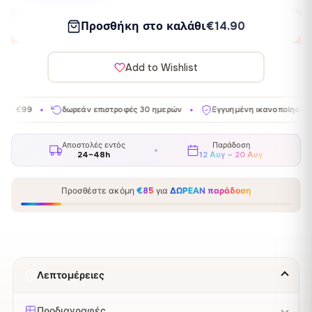
Προσθήκη στο καλάθι
€14.90
Add to Wishlist
δωρεάν επιστροφές 30 ημερών
Εγγυημένη ικανοποίηση
Κατα
✦
✦
✦
Αποστολές εντός
Παράδοση
24–48h
12 Αυγ – 20 Αυγ
Προσθέστε ακόμη
€85
για
ΔΩΡΕΑΝ παράδοση
Λεπτομέρειες
Προδιαγραφές