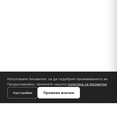
Използваме бисквитки, за да подобрим преживяването ви.
Продължавайки, приемате нашата
политика за бисквитки
.
Настройки
Приемам всички
20×28 cm · 100% полиестер
Добавяне към количката