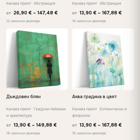
платно
Канава принт · Абстракция
Канава принт · Абстракция
Price
Price
26,90
€
–
147,48
€
13,90
€
–
167,88
€
от
от
range:
range:
12 налични размера
18 налични размера
26,90 €
13,90 €
through
throug
♡
♡
147,48 €
167,88 
Дъждовен блян
Аква градина в цвят
Канава принт · Градски пейзажи
Канава принт · Ботанически и
и архитектура
флорални
Price
Price
13,90
€
–
149,88
€
13,90
€
–
167,88
€
от
от
range:
range:
18 налични размера
18 налични размера