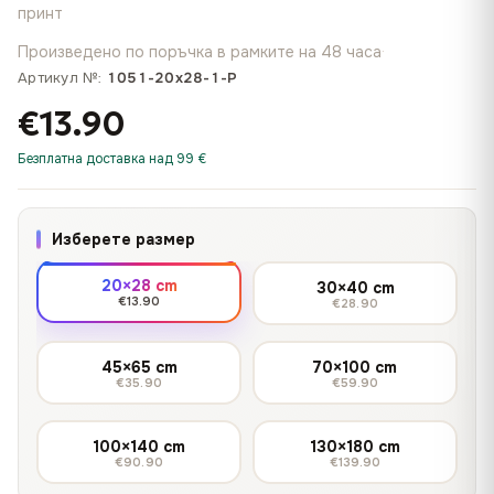
принт
Произведено по поръчка в рамките на 48 часа
·
Артикул №:
1051-20x28-1-P
€13.90
Безплатна доставка над 99 €
Изберете размер
20×28 cm
30×40 cm
€13.90
€28.90
45×65 cm
70×100 cm
€35.90
€59.90
100×140 cm
130×180 cm
€90.90
€139.90