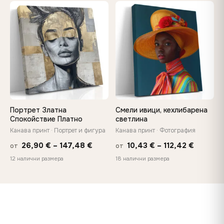
13,90 €
13,90 €
−9%
through
throug
♡
♡
149,88 €
167,88 
Портрет Златна
Смели ивици, кехлибарена
Спокойствие Платно
светлина
Канава принт · Портрет и фигура
Канава принт · Фотография
Price
Price
26,90
€
–
147,48
€
10,43
€
–
112,42
€
от
от
range:
range:
12 налични размера
18 налични размера
26,90 €
10,43 €
through
through
147,48 €
112,42 €