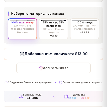
Изберете материал за канава
100% полиестер
75% памук, 25%
100% памук
270 г/м² · Леко
полиестер
370 г/м² · Премиум
гланцово покритие
матово покритие
300 г/м² · Матово
покритие
Включен
+€2.78
+€1.39
Добавяне към количката
€13.90
Add to Wishlist
евни безплатни връщания
Гарантирана удовлетвореност
Произ
✦
✦
Изпращане до
Доставка
24–48h
12 авг. – 20 авг.