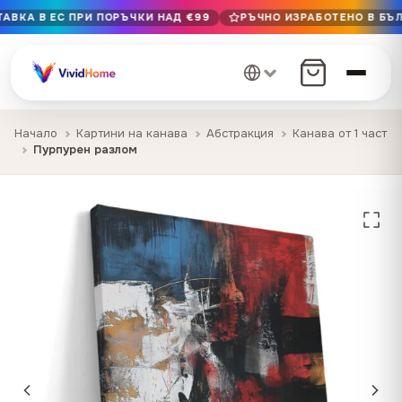
АВКА В ЕС ПРИ ПОРЪЧКИ НАД €99
РЪЧНО ИЗРАБОТЕНО В БЪЛ
Безплатна доставка в ЕС при поръчки над €99
Ръчно изработено в България · Доставка 1–7 дни в ЕС
12+ години на майсторство · Само първокласни материа
Начало
Картини на канава
Абстракция
Канава от 1 част
Пурпурен разлом