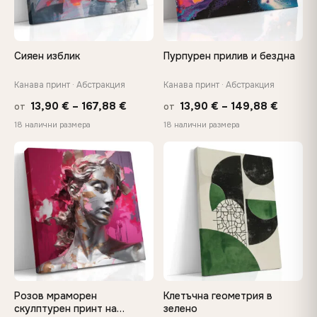
Направено специално за вас
Ръчно изработени по поръчка от нашия екип в България -
не са масово производство, не стоят в склад
Сияен изблик
Пурпурен прилив и бездна
Вашият идеален размер съществува
Канава принт · Абстракция
Канава принт · Абстракция
Изберете стандартен размер или изберете индивидуален
Price
Price
13,90
€
–
167,88
€
13,90
€
–
149,88
€
от
от
размер до 160 см - ще го изработим точно според вашите
спецификации
range:
range:
18 налични размера
18 налични размера
13,90 €
13,90 €
through
throug
♡
♡
Нуждаете се от персонализиран размер или
167,88 €
149,88
изображение? Свържете се с нас →
Розов мраморен
Клетъчна геометрия в
скулптурен принт на
зелено