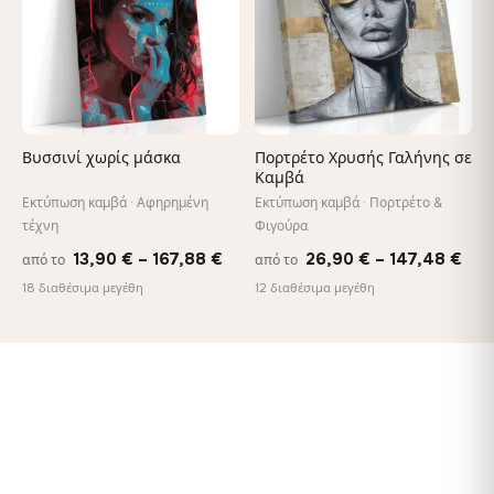
Βυσσινί χωρίς μάσκα
Πορτρέτο Χρυσής Γαλήνης σε
Καμβά
Εκτύπωση καμβά · Αφηρημένη
Εκτύπωση καμβά · Πορτρέτο &
τέχνη
Φιγούρα
Price
Pri
13,90
€
–
167,88
€
26,90
€
–
147,48
€
από το
από το
range:
ran
18 διαθέσιμα μεγέθη
12 διαθέσιμα μεγέθη
13,90 €
26,
through
thr
167,88 €
147