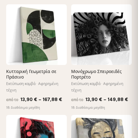
26,90 €
13,9
through
thro
♡
♡
147,48 €
167,
Κυτταρική Γεωμετρία σε
Μονόχρωμο Σπειροειδές
Πράσινο
Πορτρέτο
Εκτύπωση καμβά · Αφηρημένη
Εκτύπωση καμβά · Αφηρημένη
τέχνη
τέχνη
Price
Pric
13,90
€
–
167,88
€
13,90
€
–
149,88
€
από το
από το
range:
rang
18 διαθέσιμα μεγέθη
18 διαθέσιμα μεγέθη
13,90 €
13,9
through
thr
♡
♡
167,88 €
149