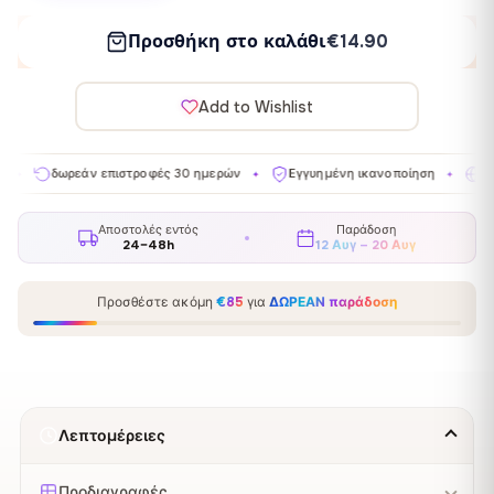
Προσθήκη στο καλάθι
€14.90
Add to Wishlist
ρεάν επιστροφές 30 ημερών
Εγγυημένη ικανοποίηση
Κατασκευάζε
✦
✦
Αποστολές εντός
Παράδοση
24–48h
12 Αυγ – 20 Αυγ
Προσθέστε ακόμη
€85
για
ΔΩΡΕΑΝ παράδοση
Λεπτομέρειες
Προδιαγραφές