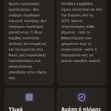
Δωρεάν παράδοση
Άμεση τιμολόγηση
Χιλιάδες καμβάδες
Συνδυάζεται φυσικά με γκρι ή ανθρακί τοίχους και
κωδικό έκπτωσης 10%
για την επόμενη
εργοστασίου - δεν
έχουν αποσταλεί σε όλη
Οι παραγγελίες άνω των
€99
αποστέλλονται δωρεάν σε
Προσαρμοσμένα
παραγγελία σας.
Κατασκευάζεται κατόπιν
σκούρα ξύλινα έπιπλα — το ζεστό φως της γέφυρας
υπάρχει περιθώριο
την Ευρώπη από το
όλες τις χώρες της ΕΕ. Δεν απαιτείται κωδικός - η έκπτωση
μεγέθη
παραγγελίας — έως 160 cm
δημιουργεί対比 χωρίς να ανταγωνίζεται για προσοχή.
λιανικής πώλησης, δεν
2013. Χρόνια
εφαρμόζεται αυτόματα στο ταμείο.
πλάτος
10% έκπτωση στην επόμενη παραγγελία σας
υπάρχουν περιθώρια
τελειοποίησης κάθε
μεσάζοντος. Ο ίδιος
βήματος - από τη
Αποδόσεις μηδενικού κινδύνου
Προβεβλημένο στη σελίδα προϊόντος
ΦΤΙΑΓΜΈΝΟ ΜΕ ΦΡΟΝΤΊΔΑ
Τελάρο
Βάθος 2 cm
καμβάς ποιότητας
βαθμονόμηση των
Δεν είναι αυτό που περιμένατε Επιστρέψτε το εντός
Βοηθήστε άλλους να ανακαλύψουν εξαιρετικά
30
Τυπωμένο με
μελάνια HP Latex
·
Πιστοποίηση
γκαλερί, εκτυπωμένος
χρωμάτων έως τη
ημερών
για πλήρη επιστροφή χρημάτων - χωρίς ερωτήσεις,
canvas prints
Τεχνολογία
Μελάνια HP Latex ·
GREENGUARD Gold
, στη συνέχεια τεντωμένο στο
και τεντωμένος στις
συσκευασία - ώστε η
χωρίς έξοδα επαναφοράς, χωρίς ψιλά γράμματα. Θα
εκτύπωσης
Πιστοποίηση GREENGUARD
δικές μας ευρωπαϊκές
παραγγελία σας να
χέρι στη Βουλγαρία σε stretcher bars από ξηραμένο
καλύψουμε ακόμη και τα έξοδα αποστολής της επιστροφής
Gold
εγκαταστάσεις και
φτάνει ακριβώς σωστά.
σε κλίβανο έλατο & πεύκο από την Vivid Walls — πάνω
εντός της ΕΕ. Λιγότερο από το 1% των παραγγελιών
Γράψτε την πρώτη αξιολόγηση
αποστέλλεται
από 12 χρόνια τεχνογνωσίας παραγωγής.
επιστρέφονται ποτέ.
απευθείας στην πόρτα
Υλικό πλαισίου
Ξύλο ερυθρελάτης & έλατου,
Μόνο για επαληθευμένους αγοραστές. Ο κωδικός έκπτωσης
σας.
κλιβανοξηραμένο — χωρίς
Επιλέξτε ανάμεσα σε τρία premium υλικά καμβά:
αποστέλλεται μέσω email εντός 24 ωρών από την έγκριση της
Φτάνει προστατευμένο, όχι απλώς συσκευασμένο
ατέλειες
αξιολόγησης.
Κάθε καμβάς τυλίγεται σε προστατευτικές γωνίες από αφρό
100% πολυεστέρας
και στη συνέχεια τοποθετείται σε κουτί από ενισχυμένο
Σύστημα
Έτοιμο να κρεμαστεί -
270 g/m² · Ελαφρώς γυαλιστερό φινίρισμα
χαρτόνι. Χιλιάδες καμβάδες έχουν αποσταλεί σε όλη την
ανάρτησης
περιλαμβάνεται υλικό
Ευρώπη από το 2013 - η τέχνη σας φτάνει έτοιμη για
Υλικά
Αγάπη ή πλήρης
75% βαμβάκι, 25% πολυεστέρας