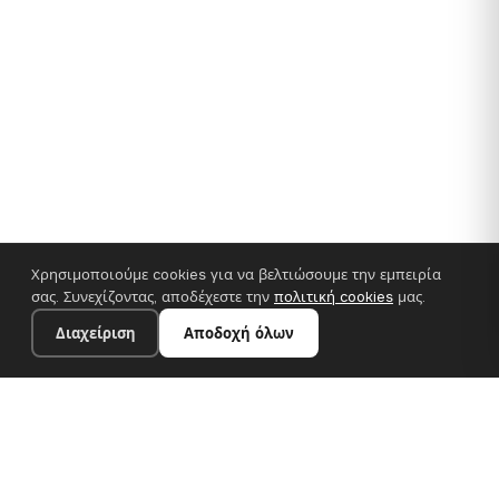
Χρησιμοποιούμε cookies για να βελτιώσουμε την εμπειρία
σας. Συνεχίζοντας, αποδέχεστε την
πολιτική cookies
μας.
Διαχείριση
Αποδοχή όλων
35×25 cm · 100% πολυεστέρας
Προσθήκη στο καλάθι
€14.90