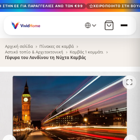
 ΣΤΗΝ ΕΕ ΓΙΑ ΠΑΡΑΓΓΕΛΊΕΣ ΆΝΩ ΤΩΝ €99
ΧΕΙΡΟΠΟΊΗΤΟ ΣΤΗ ΒΟΥΛ
Δωρεάν παράδοση στην ΕΕ για παραγγελίες άνω των €99
Χειροποίητο στη Βουλγαρία · Παράδοση σε 1-7 ημέρες σε 
12+ χρόνια χειροτεχνίας · Μόνο υλικά υψηλής ποιότητας
Αρχική σελίδα
Πίνακες σε καμβά
Αστικό τοπίο & Αρχιτεκτονική
Καμβάς 1 κομμάτι
Γέφυρα του Λονδίνου τη Νύχτα Καμβάς