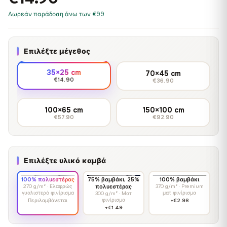
Δωρεάν παράδοση άνω των €99
Επιλέξτε μέγεθος
35×25 cm
70×45 cm
€14.90
€36.90
100×65 cm
150×100 cm
€57.90
€92.90
Επιλέξτε υλικό καμβά
100% πολυεστέρας
75% βαμβάκι, 25%
100% βαμβάκι
270 g/m² · Ελαφρώς
πολυεστέρας
370 g/m² · Premium
γυαλιστερό φινίρισμα
ματ φινίρισμα
300 g/m² · Ματ
φινίρισμα
Περιλαμβάνεται
+€2.98
+€1.49