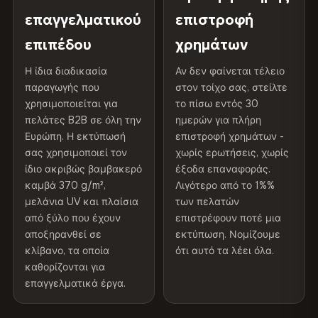
γκαλερί.
Προστατευτική
Βερνίκι ανθεκτικό στην
επαγγελματικού
επιστροφή
300 g/m² · Ματ φινίρισμα
επίστρωση
υπεριώδη ακτινοβολία
επιπέδου
χρημάτων
100% βαμβάκι
Διαβάστε την πλήρη πολιτική αποστολής και
Εσωτερικού/
Συνιστάται η χρήση σε
370 g/m² · Premium ματ φινίρισμα
Η ίδια διαδικασία
Αν δεν φαίνεται τέλειο
επιστροφών
παραγωγής που
εξωτερικού χώρου
εσωτερικούς χώρους
στον τοίχο σας, στείλτε
χρησιμοποιείται για
το πίσω εντός 30
πελάτες B2B σε όλη την
ημερών για πλήρη
ΑΠΟΣΤΟΛΉ & ΠΡΟΣΑΡΜΟΣΜΈΝΑ ΜΕΓΈΘΗ
Made In
Βουλγαρία, ΕΕ
Ευρώπη. Η εκτύπωσή
επιστροφή χρημάτων -
Αποστέλλεται σε όλη την ΕΕ. Προσαρμοσμένα μεγέθη
σας χρησιμοποιεί τον
χωρίς ερωτήσεις, χωρίς
Κωδικός προϊόντος
VH-CP-6413
διατίθενται κατόπιν αιτήματος.
ίδιο ακριβώς βαμβακερό
έξοδα επαναφοράς.
καμβά 370 g/m²,
Λιγότερο από το 1%%
μελάνια UV και πλαίσια
των πελατών
από ξύλο που έχουν
επιστρέφουν ποτέ μια
Χρώματα που δεν ξεθωριάζουν
αποξηρανθεί σε
εκτύπωση. Νομίζουμε
Μελάνια ανθεκτικά στην υπεριώδη ακτινοβολία, που
κλίβανο, τα οποία
ότι αυτό τα λέει όλα.
έχουν βαθμολογηθεί για μακροχρόνια διατήρηση του
καθορίζονται για
χρώματος - ακόμη και στο άμεσο ηλιακό φως
επαγγελματικά έργα.
Φαίνεται καλύτερο από τις φωτογραφίες