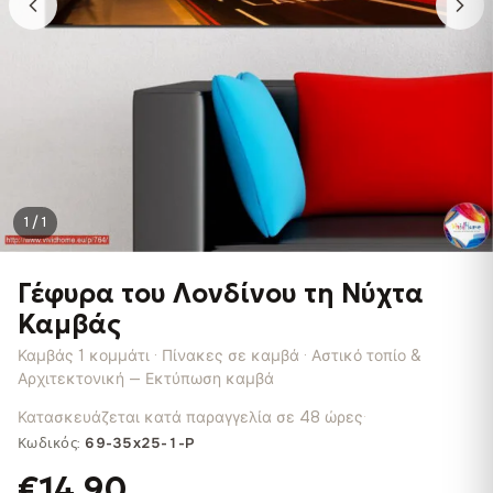
1 / 1
Γέφυρα του Λονδίνου τη Νύχτα
Καμβάς
Καμβάς 1 κομμάτι · Πίνακες σε καμβά · Αστικό τοπίο &
Αρχιτεκτονική — Εκτύπωση καμβά
Κατασκευάζεται κατά παραγγελία σε 48 ώρες
·
Κωδικός:
69-35x25-1-P
€14.90