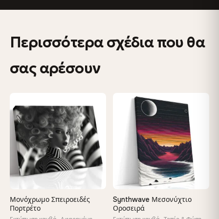
Η ανάλυση εκτύπωσης μουσειακού επιπέδου αποτυπώνει
κάθε λεπτομέρεια - οι πελάτες λένε ότι είναι ακόμα πιο
εντυπωσιακή από κοντά
Περισσότερα σχέδια που θα
Χτισμένο για να διαρκέσει μια ζωή
σας αρέσουν
Το πλαίσιο από μασίφ ξύλο που έχει αποξηρανθεί στο
κλίβανο δεν θα στρεβλωθεί ούτε θα κρεμάσει — με
σφηνοειδή κλειδιά για να μπορείτε να επανασυνδέετε τον
καμβά μόνοι σας
♡
♡
Στον τοίχο σας σε λίγα λεπτά
Έρχεται έτοιμο για ανάρτηση με όλα τα εξαρτήματα που
περιλαμβάνονται - χωρίς εργαλεία, χωρίς ταξίδια στο
κατάστημα
Φτιαγμένο μόνο για εσάς
Μονόχρωμο Σπειροειδές
Synthwave Μεσονύχτιο
Χειροποίητο κατά παραγγελία από την ομάδα μας στη
Πορτρέτο
Οροσειρά
Βουλγαρία - όχι μαζική παραγωγή, όχι σε αποθήκες