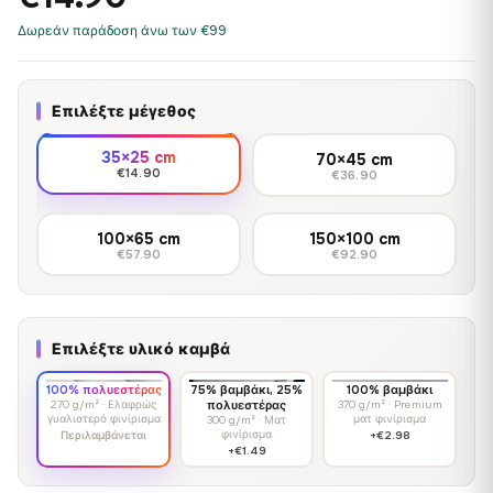
Δωρεάν παράδοση άνω των €99
Επιλέξτε μέγεθος
35×25 cm
70×45 cm
€14.90
€36.90
100×65 cm
150×100 cm
€57.90
€92.90
Επιλέξτε υλικό καμβά
100% πολυεστέρας
75% βαμβάκι, 25%
100% βαμβάκι
270 g/m² · Ελαφρώς
πολυεστέρας
370 g/m² · Premium
γυαλιστερό φινίρισμα
ματ φινίρισμα
300 g/m² · Ματ
φινίρισμα
Περιλαμβάνεται
+€2.98
+€1.49