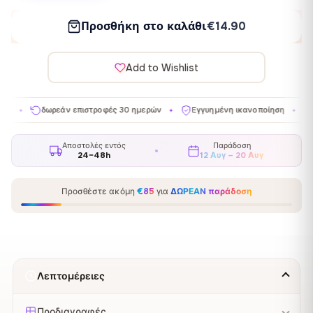
Προσθήκη στο καλάθι
€14.90
Add to Wishlist
ρεάν επιστροφές 30 ημερών
Εγγυημένη ικανοποίηση
Κατασκευάζε
✦
✦
Αποστολές εντός
Παράδοση
24–48h
12 Αυγ – 20 Αυγ
Προσθέστε ακόμη
€85
για
ΔΩΡΕΑΝ παράδοση
Λεπτομέρειες
Προδιαγραφές