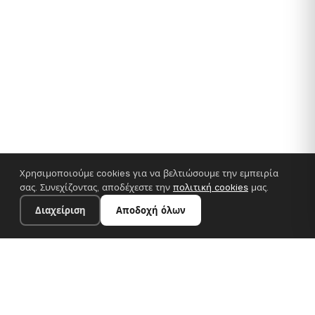
Χρησιμοποιούμε cookies για να βελτιώσουμε την εμπειρία
σας. Συνεχίζοντας, αποδέχεστε την
πολιτική cookies
μας.
Διαχείριση
Αποδοχή όλων
35×25 cm · 100% πολυεστέρας
Προσθήκη στο καλάθι
€14.90