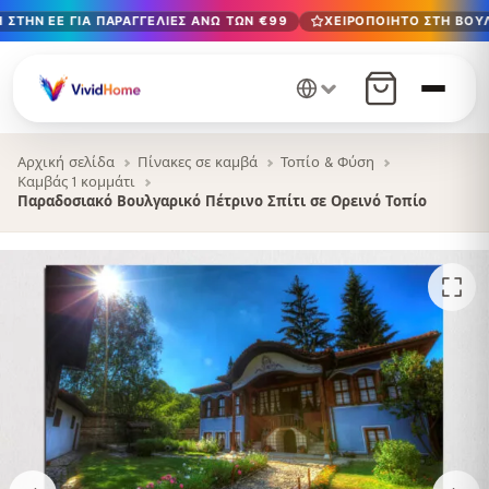
ΣΤΗΝ ΕΕ ΓΙΑ ΠΑΡΑΓΓΕΛΊΕΣ ΆΝΩ ΤΩΝ €99
ΧΕΙΡΟΠΟΊΗΤΟ ΣΤΗ ΒΟΥΛ
Δωρεάν παράδοση στην ΕΕ για παραγγελίες άνω των €99
Χειροποίητο στη Βουλγαρία · Παράδοση σε 1-7 ημέρες σε 
12+ χρόνια χειροτεχνίας · Μόνο υλικά υψηλής ποιότητας
Αρχική σελίδα
Πίνακες σε καμβά
Τοπίο & Φύση
Καμβάς 1 κομμάτι
Παραδοσιακό Βουλγαρικό Πέτρινο Σπίτι σε Ορεινό Τοπίο