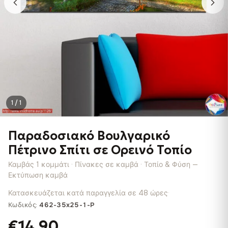
1 / 1
Παραδοσιακό Βουλγαρικό
Πέτρινο Σπίτι σε Ορεινό Τοπίο
Καμβάς 1 κομμάτι · Πίνακες σε καμβά · Τοπίο & Φύση —
Εκτύπωση καμβά
Κατασκευάζεται κατά παραγγελία σε 48 ώρες
·
Κωδικός:
462-35x25-1-P
€14.90