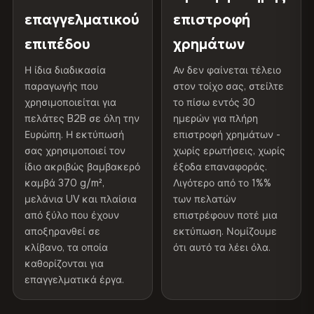
γκαλερί.
Προστατευτική
Βερνίκι ανθεκτικό στην
75% βαμβάκι, 25% πολυεστέρας
επαγγελματικού
επιστροφή
επίστρωση
υπεριώδη ακτινοβολία
300 g/m² · Ματ φινίρισμα
επιπέδου
χρημάτων
Διαβάστε την πλήρη πολιτική αποστολής και
100% βαμβάκι
Εσωτερικού/
Συνιστάται η χρήση σε
Η ίδια διαδικασία
Αν δεν φαίνεται τέλειο
επιστροφών
παραγωγής που
εξωτερικού χώρου
εσωτερικούς χώρους
στον τοίχο σας, στείλτε
370 g/m² · Premium ματ φινίρισμα
χρησιμοποιείται για
το πίσω εντός 30
πελάτες B2B σε όλη την
ημερών για πλήρη
Made In
Βουλγαρία, ΕΕ
Ευρώπη. Η εκτύπωσή
επιστροφή χρημάτων -
ΑΠΟΣΤΟΛΉ & ΠΡΟΣΑΡΜΟΣΜΈΝΑ ΜΕΓΈΘΗ
σας χρησιμοποιεί τον
χωρίς ερωτήσεις, χωρίς
Κωδικός προϊόντος
VH-CP-11443
Αποστέλλεται σε όλη την ΕΕ. Προσαρμοσμένα μεγέθη
ίδιο ακριβώς βαμβακερό
έξοδα επαναφοράς.
διατίθενται κατόπιν αιτήματος.
καμβά 370 g/m²,
Λιγότερο από το 1%%
μελάνια UV και πλαίσια
των πελατών
από ξύλο που έχουν
επιστρέφουν ποτέ μια
αποξηρανθεί σε
εκτύπωση. Νομίζουμε
Χρώματα που δεν ξεθωριάζουν
κλίβανο, τα οποία
ότι αυτό τα λέει όλα.
Μελάνια ανθεκτικά στην υπεριώδη ακτινοβολία, που
καθορίζονται για
έχουν βαθμολογηθεί για μακροχρόνια διατήρηση του
επαγγελματικά έργα.
χρώματος - ακόμη και στο άμεσο ηλιακό φως