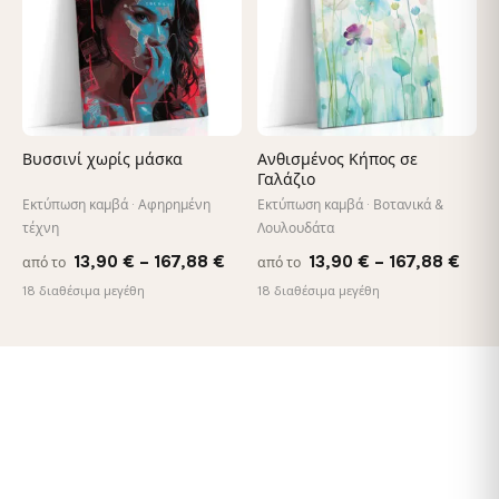
Βυσσινί χωρίς μάσκα
Ανθισμένος Κήπος σε
Γαλάζιο
Εκτύπωση καμβά · Αφηρημένη
Εκτύπωση καμβά · Βοτανικά &
τέχνη
Λουλουδάτα
Price
Pric
13,90
€
–
167,88
€
13,90
€
–
167,88
€
από το
από το
range:
rang
18 διαθέσιμα μεγέθη
18 διαθέσιμα μεγέθη
13,90 €
13,9
through
thro
167,88 €
167,