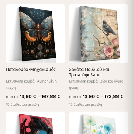
26,90 €
26,
through
thr
♡
♡
147,48 €
147
Πεταλούδα-Μηχανισμός
Σονάτα Πουλιού και
Τριαντάφυλλου
Εκτύπωση καμβά · Αφηρημένη
Εκτύπωση καμβά · Ζώα και άγρια
τέχνη
φύση
Price
Pric
13,90
€
–
167,88
€
13,90
€
–
173,88
€
από το
από το
range:
rang
18 διαθέσιμα μεγέθη
18 διαθέσιμα μεγέθη
13,90 €
13,9
through
thro
♡
♡
167,88 €
173,