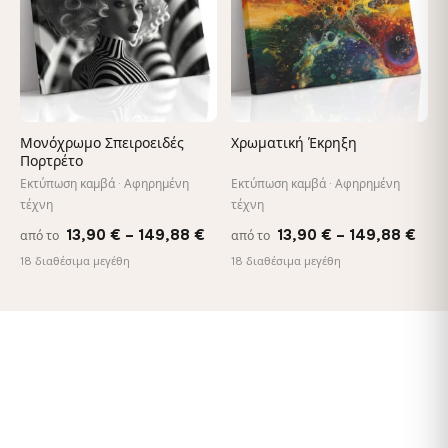
Μονόχρωμο Σπειροειδές
Χρωματική Έκρηξη
Πορτρέτο
Εκτύπωση καμβά · Αφηρημένη
Εκτύπωση καμβά · Αφηρημένη
τέχνη
τέχνη
Price
Pric
13,90
€
–
149,88
€
13,90
€
–
149,88
€
από το
από το
range:
rang
18 διαθέσιμα μεγέθη
18 διαθέσιμα μεγέθη
13,90 €
13,9
through
thr
149,88 €
149