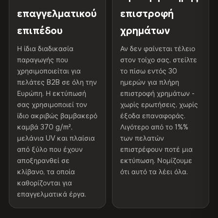
γκαλερί.
100% βαμβάκι
Προστατευτική
Βερνίκι ανθεκτικό στην
επαγγελματικού
επιστροφή
370 g/m² · Premium ματ φινίρισμα
επίστρωση
υπεριώδη ακτινοβολία
επιπέδου
χρημάτων
Διαβάστε την πλήρη πολιτική αποστολής και
Εσωτερικού/
Συνιστάται η χρήση σε
Η ίδια διαδικασία
Αν δεν φαίνεται τέλειο
ΑΠΟΣΤΟΛΉ & ΠΡΟΣΑΡΜΟΣΜΈΝΑ ΜΕΓΈΘΗ
επιστροφών
παραγωγής που
εξωτερικού χώρου
εσωτερικούς χώρους
στον τοίχο σας, στείλτε
χρησιμοποιείται για
το πίσω εντός 30
Αποστολή σε όλη την ΕΕ. Προσαρμοσμένα μεγέθη
πελάτες B2B σε όλη την
ημερών για πλήρη
Made In
Βουλγαρία, ΕΕ
διαθέσιμα κατόπιν αιτήματος.
Ευρώπη. Η εκτύπωσή
επιστροφή χρημάτων -
σας χρησιμοποιεί τον
χωρίς ερωτήσεις, χωρίς
Κωδικός προϊόντος
VH-CP-16907
ίδιο ακριβώς βαμβακερό
έξοδα επαναφοράς.
καμβά 370 g/m²,
Χρώματα που δεν ξεθωριάζουν
Λιγότερο από το 1%%
μελάνια UV και πλαίσια
των πελατών
Μελάνια ανθεκτικά στην υπεριώδη ακτινοβολία, που
έχουν βαθμολογηθεί για μακροχρόνια διατήρηση του
από ξύλο που έχουν
επιστρέφουν ποτέ μια
χρώματος - ακόμη και στο άμεσο ηλιακό φως
αποξηρανθεί σε
εκτύπωση. Νομίζουμε
κλίβανο, τα οποία
ότι αυτό τα λέει όλα.
καθορίζονται για
Φαίνεται καλύτερο από τις φωτογραφίες
επαγγελματικά έργα.
Η ανάλυση εκτύπωσης μουσειακού επιπέδου αποτυπώνει
κάθε λεπτομέρεια - οι πελάτες λένε ότι είναι ακόμα πιο
εντυπωσιακή από κοντά