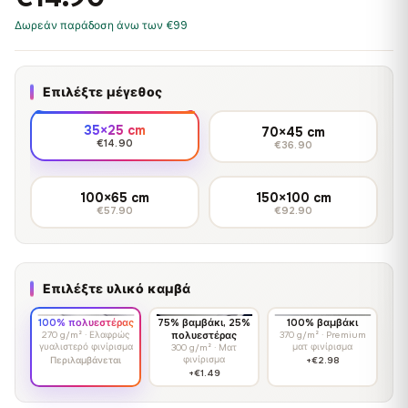
Δωρεάν παράδοση άνω των €99
Επιλέξτε μέγεθος
35×25 cm
70×45 cm
€14.90
€36.90
100×65 cm
150×100 cm
€57.90
€92.90
Επιλέξτε υλικό καμβά
100% πολυεστέρας
75% βαμβάκι, 25%
100% βαμβάκι
270 g/m² · Ελαφρώς
πολυεστέρας
370 g/m² · Premium
γυαλιστερό φινίρισμα
ματ φινίρισμα
300 g/m² · Ματ
φινίρισμα
Περιλαμβάνεται
+€2.98
+€1.49