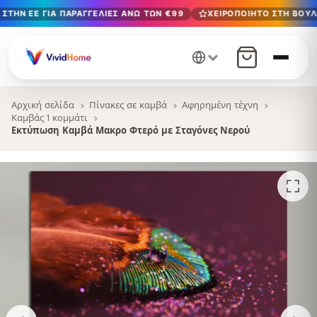
ΣΤΗΝ ΕΕ ΓΙΑ ΠΑΡΑΓΓΕΛΊΕΣ ΆΝΩ ΤΩΝ €99
ΧΕΙΡΟΠΟΊΗΤΟ ΣΤΗ ΒΟΥΛΓ
Δωρεάν παράδοση στην ΕΕ για παραγγελίες άνω των €99
Χειροποίητο στη Βουλγαρία · Παράδοση σε 1-7 ημέρες σε 
12+ χρόνια χειροτεχνίας · Μόνο υλικά υψηλής ποιότητας
Αρχική σελίδα
Πίνακες σε καμβά
Αφηρημένη τέχνη
Καμβάς 1 κομμάτι
Εκτύπωση Καμβά Μακρο Φτερό με Σταγόνες Νερού