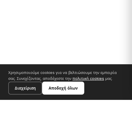
Χρησιμοποιούμε cookies για να βελτιώσουμε την εμπειρία
σας. Συνεχίζοντας, αποδέχεστε την
πολιτική cookies
μας.
Διαχείριση
Αποδοχή όλων
35×25 cm · 100% πολυεστέρας
Προσθήκη στο καλάθι
€14.90