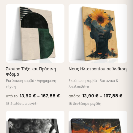
13,90 €
13,9
through
thro
♡
♡
167,88 €
167,
Σκούρο Τόξο και Πράσινη
Νους Ηλιοτροπίου σε Άνθιση
Φόρμα
Εκτύπωση καμβά · Αφηρημένη
Εκτύπωση καμβά · Βοτανικά &
τέχνη
Λουλουδάτα
Price
Pric
13,90
€
–
167,88
€
13,90
€
–
167,88
€
από το
από το
range:
rang
18 διαθέσιμα μεγέθη
18 διαθέσιμα μεγέθη
13,90 €
13,9
through
thro
♡
♡
167,88 €
167,