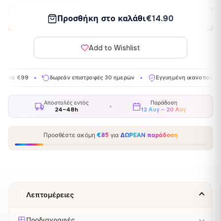
Προσθήκη στο καλάθι
€14.90
Add to Wishlist
δωρεάν επιστροφές 30 ημερών
Εγγυημένη ικανοποίηση
Κατ
✦
✦
✦
Αποστολές εντός
Παράδοση
24–48h
12 Αυγ – 20 Αυγ
Προσθέστε ακόμη
€85
για
ΔΩΡΕΑΝ παράδοση
Λεπτομέρειες
Προδιαγραφές