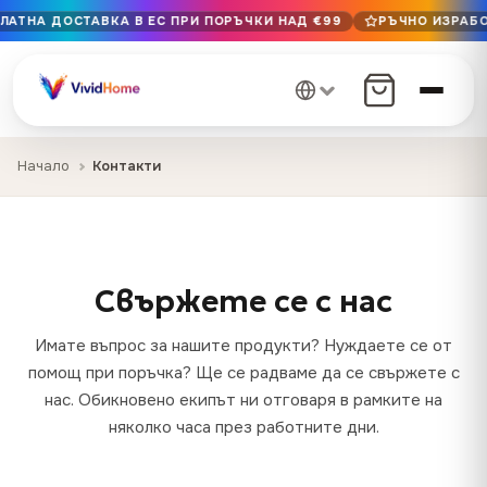
ЛАТНА ДОСТАВКА В ЕС ПРИ ПОРЪЧКИ НАД €99
РЪЧНО ИЗРАБО
Безплатна доставка в ЕС при поръчки над €99
Ръчно изработено в България · Доставка 1–7 дни в ЕС
12+ години на майсторство · Само първокласни материа
Начало
Контакти
Свържете се с нас
Имате въпрос за нашите продукти? Нуждаете се от
помощ при поръчка? Ще се радваме да се свържете с
нас. Обикновено екипът ни отговаря в рамките на
няколко часа през работните дни.