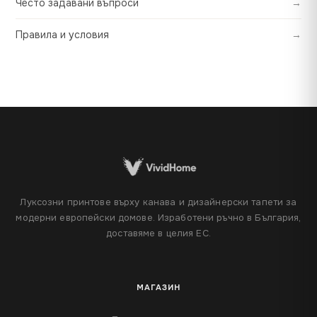
Често задавани въпроси
→
Правила и условия
→
Луксозни принтове върху канава и дизайнерски тапети за
модерни европейски домове. Изработени ръчно в България,
доставяме в целия ЕС.
МАГАЗИН