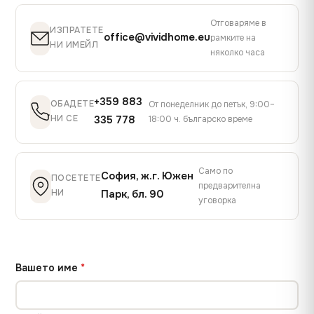
Отговаряме в
ИЗПРАТЕТЕ
office@vividhome.eu
рамките на
НИ ИМЕЙЛ
няколко часа
+359 883
ОБАДЕТЕ
От понеделник до петък, 9:00–
НИ СЕ
335 778
18:00 ч. българско време
Само по
София, ж.г. Южен
ПОСЕТЕТЕ
предварителна
НИ
Парк, бл. 90
уговорка
Вашето име
*