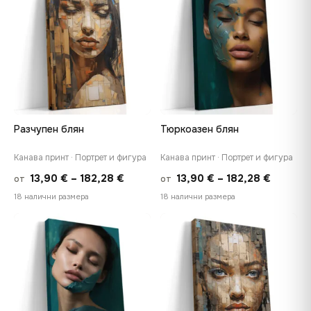
182,28 €
182,28 
Разчупен блян
Тюркоазен блян
Канава принт · Портрет и фигура
Канава принт · Портрет и фигура
Price
Price
13,90
€
–
182,28
€
13,90
€
–
182,28
€
от
от
range:
range:
18 налични размера
18 налични размера
13,90 €
13,90 €
through
throug
♡
♡
182,28 €
182,28 