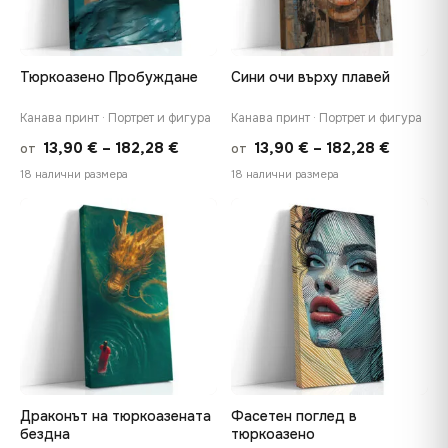
Тюркоазено Пробуждане
Сини очи върху плавей
Канава принт · Портрет и фигура
Канава принт · Портрет и фигура
Price
Price
13,90
€
–
182,28
€
13,90
€
–
182,28
€
от
от
range:
range:
18 налични размера
18 налични размера
13,90 €
13,90 €
through
throug
♡
♡
182,28 €
182,28 
Драконът на тюркоазената
Фасетен поглед в
бездна
тюркоазено