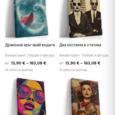
167,88 €
149,88
Драконов кръг край водата
Два костюма в статика
Канава принт · Портрет и фигура
Канава принт · Портрет и фигура
Price
Price
13,90
€
–
163,08
€
13,90
€
–
163,08
€
от
от
range:
range:
18 налични размера
18 налични размера
13,90 €
13,90 €
through
throug
♡
♡
163,08 €
163,08 