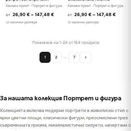
портрет, отпечатан върху
Канава принт · Портрет и фигура
Канава принт · Портрет и фигура
платно
Price
Price
26,90
€
–
147,48
€
26,90
€
–
147,48
€
от
от
range:
range:
12 налични размера
12 налични размера
26,90 €
26,90 
through
throug
Показване на 1-24 от 164 продукта
147,48 €
147,48
1
2
…
7
За нашата колекция Портрет и фигура
Колекцията включва модерни портрети в живописен стил с
ярки цветни площи, класически фигури, преосмислени през
съвременната призма, минималистични силуети, начертани с