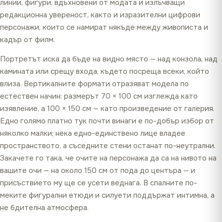
линии, фигури, вдъхновени от модата и излъчващи
редакционна увереност, както и изразителни цифрови
персонажи, които се намират някъде между живописта и
кадър от филм.
Портретът иска да бъде на видно място — над конзола, над
камината или срещу входа, където посреща всеки, който
влиза. Вертикалните формати отразяват модела по
естествен начин: размерът 70 × 100 см изглежда като
изявление, а 100 × 150 см — като произведение от галерия.
Едно голямо платно тук почти винаги е по-добър избор от
няколко малки; нека едно-единствено лице владее
пространството, а съседните стени останат по-неутрални.
Закачете го така, че очите на персонажа да са на нивото на
вашите очи — на около 150 см от пода до центъра — и
присъствието му ще се усети веднага. В спалните по-
меките фигурални етюди и силуети поддържат интимна, а
не бдителна атмосфера.