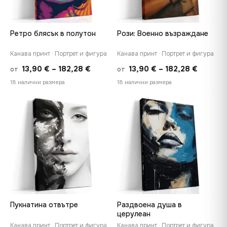
Ретро блясък в полутон
Рози: Военно възраждане
Канава принт · Портрет и фигура
Канава принт · Портрет и фигура
Price
Price
13,90
€
–
182,28
€
13,90
€
–
182,28
€
от
от
range:
range:
18 налични размера
18 налични размера
13,90 €
13,90 €
through
throug
♡
♡
182,28 €
182,28 
Пукнатина отвътре
Раздвоена душа в
церулеан
Канава принт · Портрет и фигура
Канава принт · Портрет и фигура