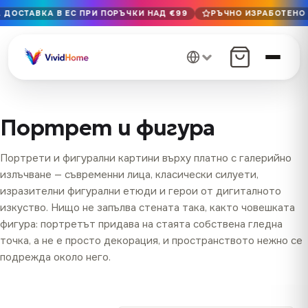
 ДОСТАВКА В ЕС ПРИ ПОРЪЧКИ НАД €99
РЪЧНО ИЗРАБОТЕНО В
Безплатна доставка в ЕС при поръчки над €99
Ръчно изработено в България · Доставка 1–7 дни в ЕС
12+ години на майсторство · Само първокласни материа
Портрет и фигура
Портрети и фигурални картини върху платно с галерийно
излъчване — съвременни лица, класически силуети,
изразителни фигурални етюди и герои от дигиталното
изкуство. Нищо не запълва стената така, както човешката
фигура: портретът придава на стаята собствена гледна
точка, а не е просто декорация, и пространството нежно се
подрежда около него.