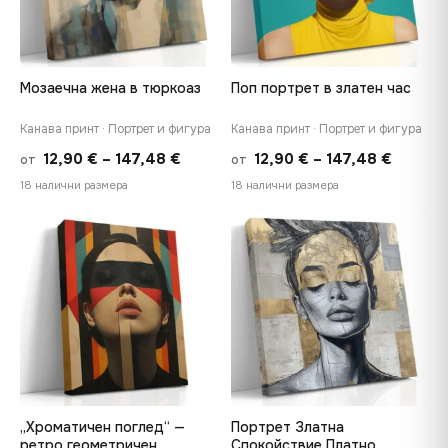
Мозаечна жена в тюркоаз
Поп портрет в златен час
Канава принт · Портрет и фигура
Канава принт · Портрет и фигура
Price
Price
12,90
€
–
147,48
€
12,90
€
–
147,48
€
от
от
range:
range:
18 налични размера
18 налични размера
12,90 €
12,90 €
through
throug
♡
♡
147,48 €
147,48
„Хроматичен поглед“ —
Портрет Златна
ретро геометричен
Спокойствие Платно