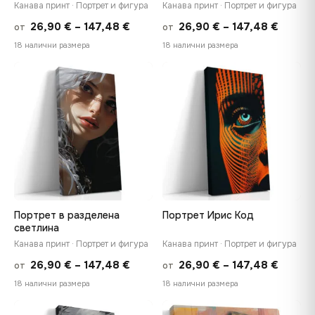
Канава принт · Портрет и фигура
Канава принт · Портрет и фигура
Price
Price
26,90
€
–
147,48
€
26,90
€
–
147,48
€
от
от
range:
range:
18 налични размера
18 налични размера
26,90 €
26,90 
through
throug
♡
♡
147,48 €
147,48
Портрет в разделена
Портрет Ирис Код
светлина
Канава принт · Портрет и фигура
Канава принт · Портрет и фигура
Price
Price
26,90
€
–
147,48
€
26,90
€
–
147,48
€
от
от
range:
range:
18 налични размера
18 налични размера
26,90 €
26,90 