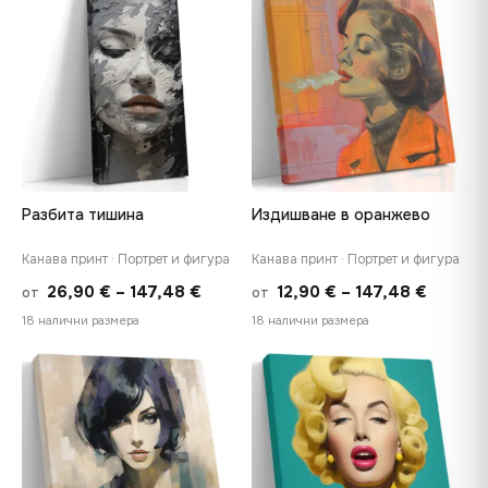
through
throug
♡
♡
147,48 €
147,48
Разбита тишина
Издишване в оранжево
Канава принт · Портрет и фигура
Канава принт · Портрет и фигура
Price
Price
26,90
€
–
147,48
€
12,90
€
–
147,48
€
от
от
range:
range:
18 налични размера
18 налични размера
26,90 €
12,90 €
through
throug
♡
♡
147,48 €
147,48