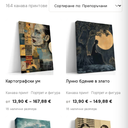
164 канава принтове
♡
♡
Картографски ум
Лунно бдение в злато
Канава принт · Портрет и фигура
Канава принт · Портрет и фигура
Price
Price
13,90
€
–
167,88
€
13,90
€
–
149,88
€
от
от
range:
range:
18 налични размера
18 налични размера
13,90 €
13,90 €
through
throug
♡
♡