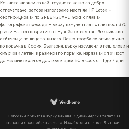
Кожните нюанси са най-трудното нещо за добро
отпечатване, затова използваме мастила HP Latex —
сертифицирани по GREENGUARD Gold, с плавни
фотографски преходи — върху памучен плат с плътност 370
gsm и матово покритие от музейно качество: без никакво
отблясъци по лицето, никога. Всяка творба се опъва ръчно
по поръчка в София, България, върху изсушени в пещ елови и
смърчови летви, в размери по поръчка, изрязани с точност
до милиметър, и се доставя в цяла ЕС в срок от 1 до 7 дни.
Луксозни принтове върху канава и дизайнерски тапети за
модерни европейски домове. Изработени ръчно в България,
доставяме в целия ЕС.