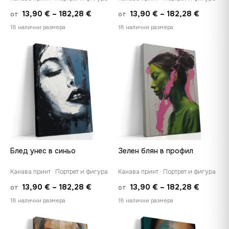
Price
Price
13,90
€
–
182,28
€
13,90
€
–
182,28
€
от
от
range:
range:
18 налични размера
18 налични размера
13,90 €
13,90 €
through
throug
♡
♡
182,28 €
182,28 
Блед унес в синьо
Зелен блян в профил
Канава принт · Портрет и фигура
Канава принт · Портрет и фигура
Price
Price
13,90
€
–
182,28
€
13,90
€
–
182,28
€
от
от
range:
range:
18 налични размера
18 налични размера
13,90 €
13,90 €
through
throug
♡
♡