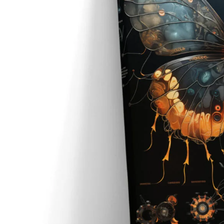
Детски и бебешки
Фотография
48
Вижте всички принтове на канава