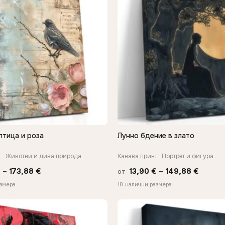
птица и роза
Лунно бдение в злато
БЪРЗ ПРЕГЛЕД
БЪРЗ ПРЕГЛЕД
т · Животни и дива природа
Канава принт · Портрет и фигура
Price
Price
€
–
173,88
€
13,90
€
–
149,88
€
от
range:
range:
азмера
18 налични размера
13,90 €
13,90 
through
throug
173,88 €
149,88