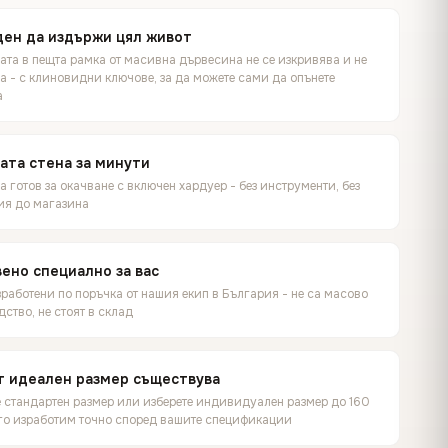
ен да издържи цял живот
ата в пещта рамка от масивна дървесина не се изкривява и не
а - с клиновидни ключове, за да можете сами да опънете
а
ата стена за минути
 готов за окачване с включен хардуер - без инструменти, без
ия до магазина
ено специално за вас
работени по поръчка от нашия екип в България - не са масово
ство, не стоят в склад
т идеален размер съществува
е стандартен размер или изберете индивидуален размер до 160
 го изработим точно според вашите спецификации