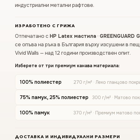
индустриални метални рафтове.
ИЗРАБОТЕНО С ГРИЖА
Отпечатано с
HP Latex мастила
·
GREENGUARD G
се опъва на ръка в България върху изсушени в пе
Vivid Walls — над 12 години производствен опит.
Изберете от три премиум канава материала:
100% полиестер
270 г/м² · Леко гланцово покр
75% памук, 25% полиестер
300 г/м² · Матово по
100% памук
370 г/м² · Премиум матово по
ДОСТАВКА И ИНДИВИДУАЛНИ РАЗМЕРИ