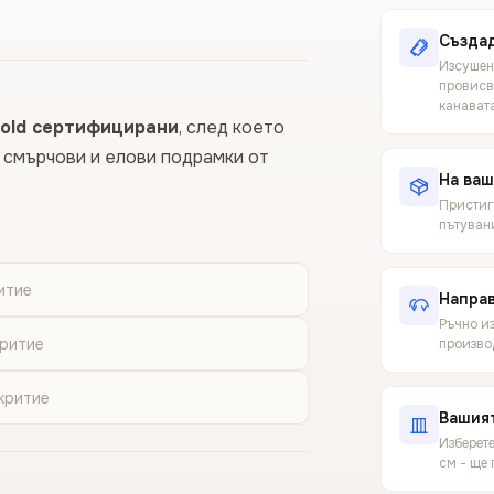
Създад
Изсушен
провисв
канават
old сертифицирани
, след което
щ смърчови и елови подрамки от
На ваш
Пристига
пътуван
итие
Направ
Ръчно из
критие
производ
критие
Вашия
Изберет
см - ще