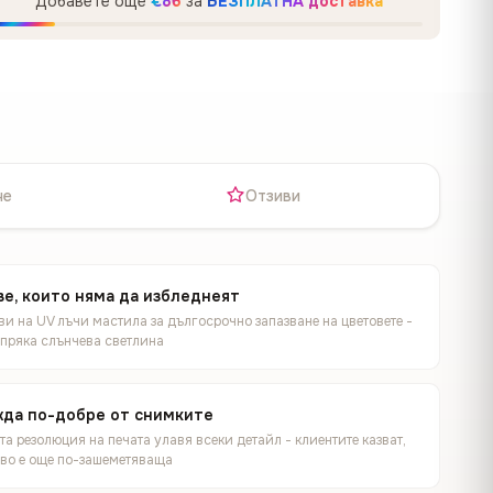
Добавете още
€86
за
БЕЗПЛАТНА доставка
не
Отзиви
е, които няма да избледнеят
и на UV лъчи мастила за дългосрочно запазване на цветовете -
 пряка слънчева светлина
жда по-добре от снимките
а резолюция на печата улавя всеки детайл - клиентите казват,
иво е още по-зашеметяваща