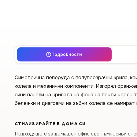
Подробности
Симетрична пеперуда с полупрозрачни крила, ко
колела и механични компоненти. Изгорял оранже
сини панели на крилата на фона на почти черен 
бележки и диаграми на зъбни колела се намират 
СТИЛИЗИРАЙТЕ В ДОМА СИ
Подходящо е за домашен офис със тъмносиви стен