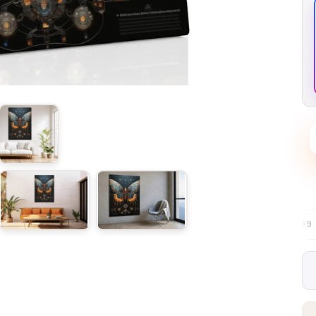
Безплатна доставка в ЕС над €99
30-дневни безпл
✦