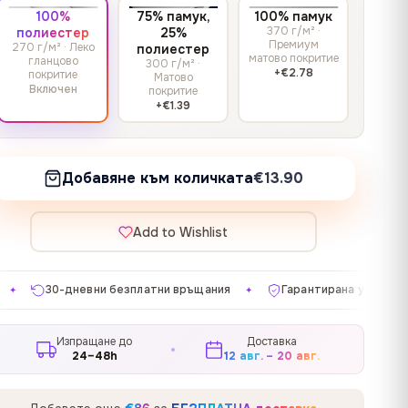
100%
75% памук,
100% памук
370 г/м² ·
полиестер
25%
Премиум
270 г/м² · Леко
полиестер
матово покритие
гланцово
300 г/м² ·
+€2.78
покритие
Матово
Включен
покритие
+€1.39
Добавяне към количката
€13.90
Add to Wishlist
атни връщания
Гарантирана удовлетвореност
Произв
✦
✦
Изпращане до
Доставка
24–48h
12 авг. – 20 авг.