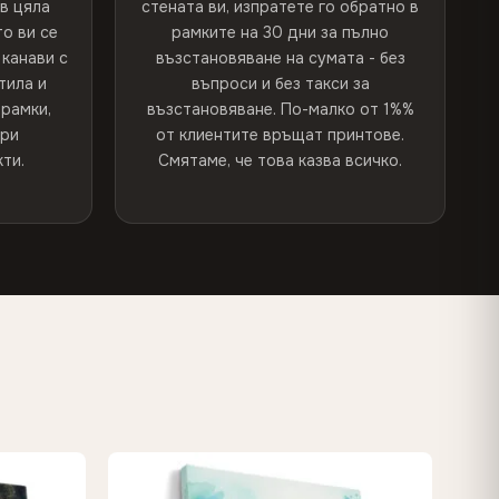
 в цяла
стената ви, изпратете го обратно в
о ви се
рамките на 30 дни за пълно
канави с
възстановяване на сумата - без
тила и
въпроси и без такси за
рамки,
възстановяване. По-малко от 1%%
при
от клиентите връщат принтове.
ти.
Смятаме, че това казва всичко.