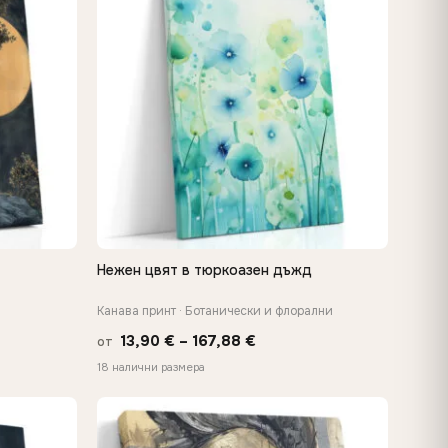
Нежен цвят в тюркоазен дъжд
БЪРЗ ПРЕГЛЕД
Канава принт · Ботанически и флорални
Price
13,90
€
–
167,88
€
от
range:
18 налични размера
€
13,90 €
h
through
 €
167,88 €