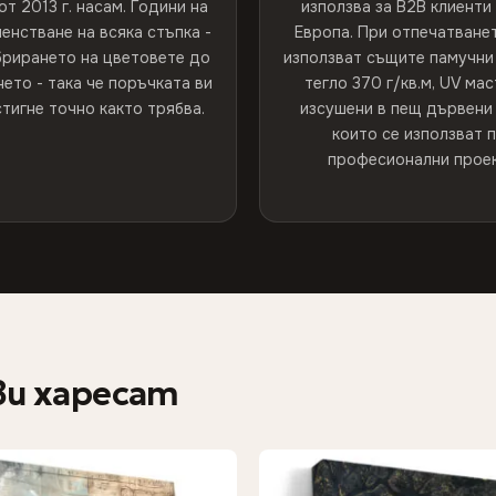
от 2013 г. насам. Години на
използва за B2B клиенти
енстване на всяка стъпка -
Европа. При отпечатванет
брирането на цветовете до
използват същите памучни 
ето - така че поръчката ви
тегло 370 г/кв.м, UV мас
тигне точно както трябва.
изсушени в пещ дървени 
които се използват 
професионални проек
ви харесат