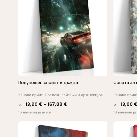
Полунощен спринт в дъжда
Соната за 
БЪРЗ ПРЕГЛЕД
Канава принт · Градски пейзажи и архитектура
Канава прин
Price
13,90
€
–
167,88
€
13,90
от
от
range:
18 налични размера
18 налични р
13,90 €
through
167,88 €