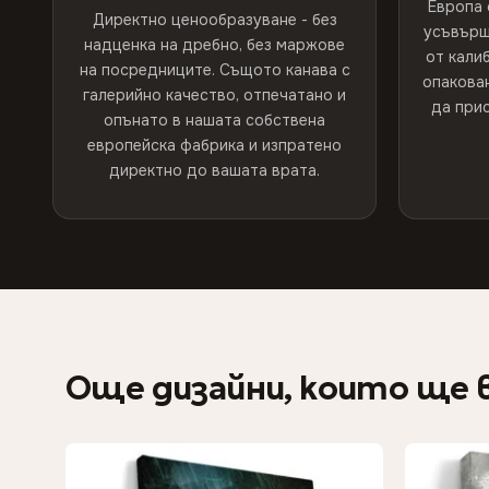
Европа 
Директно ценообразуване - без
усъвърш
надценка на дребно, без маржове
от кали
на посредниците. Същото канава с
опакован
галерийно качество, отпечатано и
да прис
опънато в нашата собствена
европейска фабрика и изпратено
директно до вашата врата.
Още дизайни, които ще 