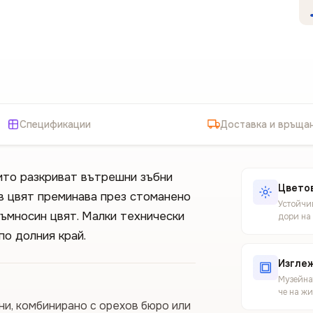
Спецификации
Доставка и връща
ито разкриват вътрешни зъбни
Цветов
в цвят преминава през стоманено
Устойчив
тъмносин цвят. Малки технически
дори на
по долния край.
Изгле
Музейнат
че на ж
и, комбинирано с орехов бюро или