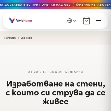
НА ДОСТАВКА В ЕС ПРИ ПОРЪЧКИ НАД €99
РЪЧНО ИЗРАБОТЕНО
Безплатна доставка в ЕС при поръчки над €99
Ръчно изработено в България · Доставка 1–7 дни в ЕС
12+ години на майсторство · Само първокласни материа
Начало
За нас
ОТ 2013 Г. · СОФИЯ, БЪЛГАРИЯ
Изработване на стени,
с които си струва да се
живее