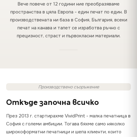
Вече повече от 12 години ние преобразяваме
пространства в цяла Европа - един печат по един. В
производствената ни база в София, България, всеки
печат на канава и тапет се изработва ръчно с
прецизност, страст и първокласни материали.
Производствено съоръжение
Откъде започна всичко
През 2013 г. стартирахме VividPrint - малка печатница в
София с големи амбиции. Тогава бяхме само няколко
широкоформатни печатници и шепа клиенти, които