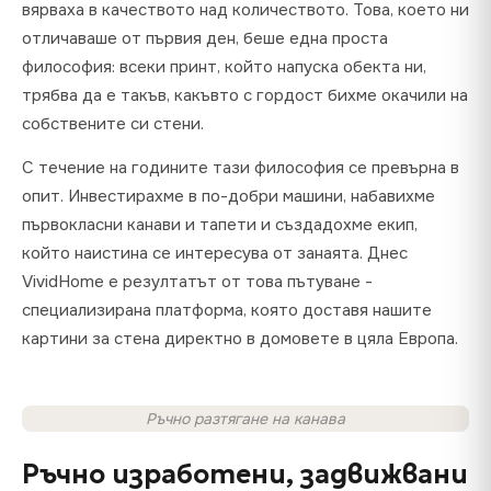
вярваха в качеството над количеството. Това, което ни
отличаваше от първия ден, беше една проста
философия: всеки принт, който напуска обекта ни,
трябва да е такъв, какъвто с гордост бихме окачили на
собствените си стени.
С течение на годините тази философия се превърна в
опит. Инвестирахме в по-добри машини, набавихме
първокласни канави и тапети и създадохме екип,
който наистина се интересува от занаята. Днес
VividHome е резултатът от това пътуване -
специализирана платформа, която доставя нашите
картини за стена директно в домовете в цяла Европа.
Ръчно разтягане на канава
Ръчно изработени, задвижвани