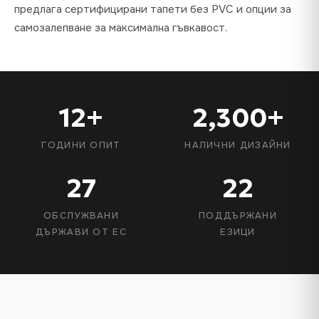
предлага сертифицирани тапети без PVC и опции за
самозалепване за максимална гъвкавост.
12+
2,300+
ГОДИНИ ОПИТ
НАЛИЧНИ ДИЗАЙНИ
27
22
ОБСЛУЖВАНИ
ПОДДЪРЖАНИ
ДЪРЖАВИ ОТ ЕС
ЕЗИЦИ