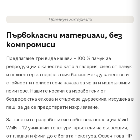
Премиум материали
Първокласни материали, без
компромиси
Предлагаме три вида канави - 100 % памук за
репродукции с качество като в галерия, смес от памук
и полиестер за перфектния баланс между качество и
стойност и полиестерна канава за ярки и издръжливи
принтове. Нашите носачи са изработени от
бездефектна елхова и смърчова дървесина, изсушена в
пещ, за да се предотврати изкривяване.
За тапетите разработихме собствена колекция Vivid
Walls - 12 уникални текстури, кръстени на съзвездия,
от гладки и фини до с богата текстура. Освен това HP