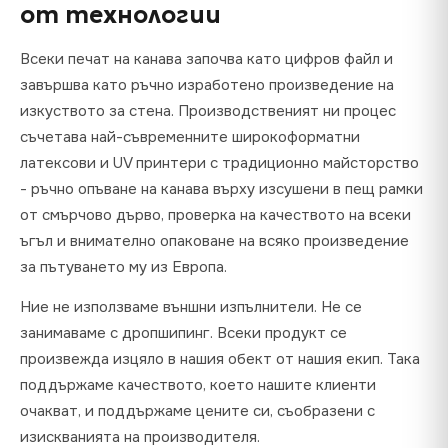
от технологии
Всеки печат на канава започва като цифров файл и
завършва като ръчно изработено произведение на
изкуството за стена. Производственият ни процес
съчетава най-съвременните широкоформатни
латексови и UV принтери с традиционно майсторство
- ръчно опъване на канава върху изсушени в пещ рамки
от смърчово дърво, проверка на качеството на всеки
ъгъл и внимателно опаковане на всяко произведение
за пътуването му из Европа.
Ние не използваме външни изпълнители. Не се
занимаваме с дропшипинг. Всеки продукт се
произвежда изцяло в нашия обект от нашия екип. Така
поддържаме качеството, което нашите клиенти
очакват, и поддържаме цените си, съобразени с
изискванията на производителя.