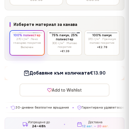
Изберете материал за канава
100% полиестер
75% памук, 25%
100% памук
270 г/м² · Леко
полиестер
370 г/м² · Премиум
гланцово покритие
матово покритие
300 г/м² · Матово
покритие
Включен
+€2.78
+€1.39
Добавяне към количката
€13.90
Add to Wishlist
0-дневни безплатни връщания
Гарантирана удовлетвореност
П
✦
✦
Изпращане до
Доставка
24–48h
12 авг. – 20 авг.