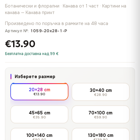
Ботанически и флорални · Канава от 1 част · Картини на
канава — Канава принт
Произведено по поръчка в рамките на 48 часа
·
Артикул №:
1059-20x28-1-P
€13.90
Безплатна доставка над 99 €
Изберете размер
20×28 cm
30×40 cm
€13.90
€28.90
45×65 cm
70×100 cm
€35.90
€59.90
100×140 cm
130×180 cm
€90.90
€139.90