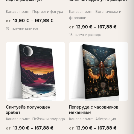
Канава принт · Портрет и фигура
Канава принт · Ботанически и
флорални
Price
13,90
€
–
167,88
€
от
Price
13,90
€
–
167,88
€
от
range:
18 налични размера
range:
18 налични размера
13,90 €
13,90 €
through
throug
♡
♡
167,88 €
167,88 
Синтуейв полунощен
Пеперуда с часовников
хребет
механизъм
Канава принт · Пейзаж и природа
Канава принт · Абстракция
Price
Price
13,90
€
–
167,88
€
13,90
€
–
167,88
€
от
от