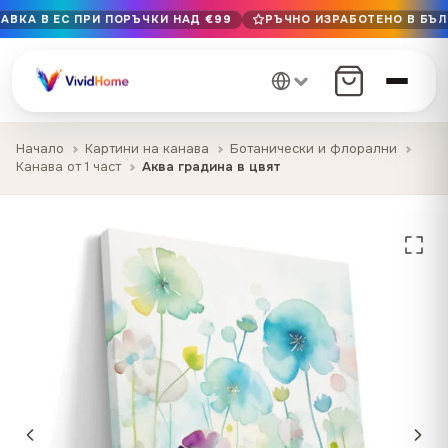
АВКА В ЕС ПРИ ПОРЪЧКИ НАД €99
РЪЧНО ИЗРАБОТЕНО В БЪЛГ
Безплатна доставка в ЕС при поръчки над €99
Ръчно изработено в България · Доставка 1–7 дни в ЕС
12+ години на майсторство · Само първокласни материа
Начало
Картини на канава
Ботанически и флорални
Канава от 1 част
Аква градина в цвят