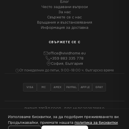
Блог
Често задавани въпроси
За нас
Свържете се с нас
Връщания и възстановявания
Информация за доставка
СВЪРЖЕТЕ СЕ С
office@vividhome.eu
+359 883 335 778
София, България
От понеделник до петък, 9:00–18:00 ч. българско време
VISA
MC
AMEX
PAYPAL
APPLE
GPAY
ВИВИД ТРЕЙД ЕООД · ДДС № BG202878550
Използваме бисквитки, за да подобрим преживяването ви.
®
© 2026 VividHome™ - Всички права запазени
Продължавайки, приемате нашата
политика за бисквитки
.
Изработен с
♥
в София, България