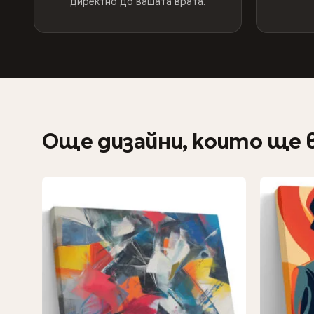
директно до вашата врата.
Още дизайни, които ще 
−9%