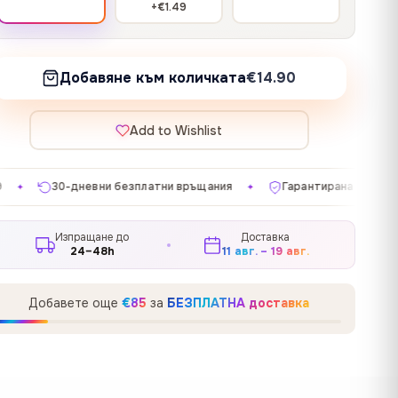
+€1.49
Добавяне към количката
€14.90
Add to Wishlist
атни връщания
Гарантирана удовлетвореност
Произв
✦
✦
Изпращане до
Доставка
24–48h
11 авг. – 19 авг.
Добавете още
€85
за
БЕЗПЛАТНА доставка