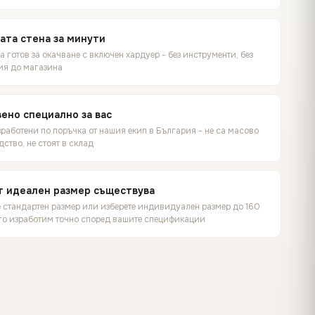
ата стена за минути
 готов за окачване с включен хардуер - без инструменти, без
ия до магазина
ено специално за вас
работени по поръчка от нашия екип в България - не са масово
ство, не стоят в склад
т идеален размер съществува
е стандартен размер или изберете индивидуален размер до 160
 го изработим точно според вашите спецификации