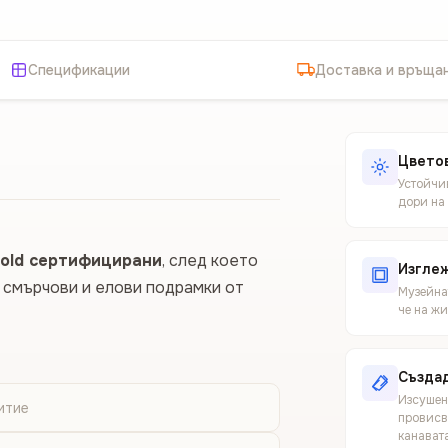
Спецификации
Доставка и връща
Цветов
Устойчив
дори на
old сертифицирани
, след което
Изгле
щ смърчови и елови подрамки от
Музейнат
че на ж
Създад
Изсушен
итие
провисв
канават