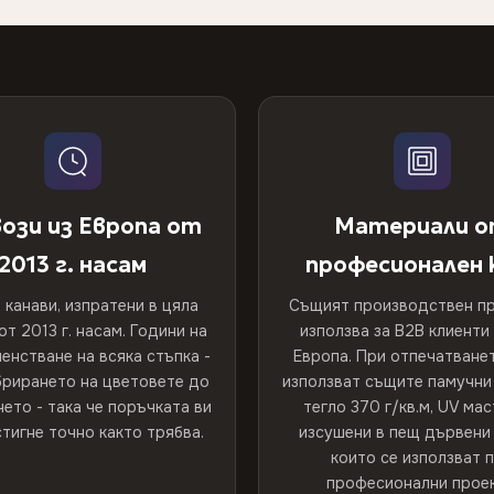
ози из Европа от
Материали 
2013 г. насам
професионален 
 канави, изпратени в цяла
Същият производствен пр
от 2013 г. насам. Години на
използва за B2B клиенти
енстване на всяка стъпка -
Европа. При отпечатванет
брирането на цветовете до
използват същите памучни 
ето - така че поръчката ви
тегло 370 г/кв.м, UV мас
тигне точно както трябва.
изсушени в пещ дървени 
които се използват 
професионални проек