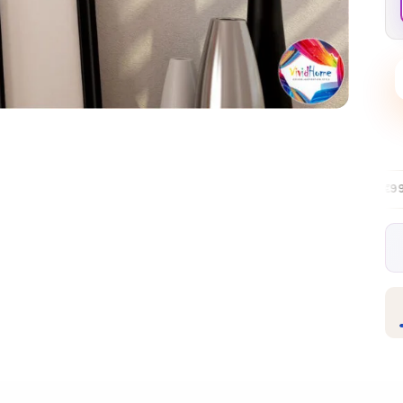
Безплатна доставка в ЕС над €99
30-дневни безпл
✦