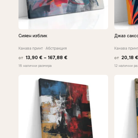
Сияен изблик
Джаз сакс
БЪРЗ ПРЕГЛЕД
Канава принт · Абстракция
Канава принт
Price
13,90
€
–
167,88
€
20,18
от
от
range:
18 налични размера
12 налични р
13,90 €
through
167,88 €