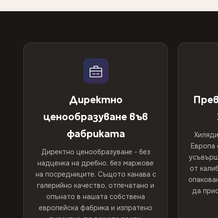
Директно
Прев
ценообразуване във
фабриката
Хиляди
Европа 
Директно ценообразуване - без
усъвърш
надценка на дребно, без маржове
от кали
на посредниците. Същото канава с
опакован
галерийно качество, отпечатано и
да прис
опънато в нашата собствена
европейска фабрика и изпратено