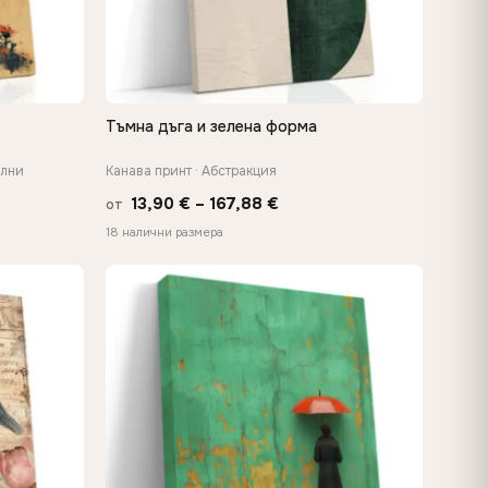
Тъмна дъга и зелена форма
БЪРЗ ПРЕГЛЕД
ални
Канава принт · Абстракция
Price
13,90
€
–
167,88
€
от
range:
18 налични размера
13,90 €
h
through
€
167,88 €