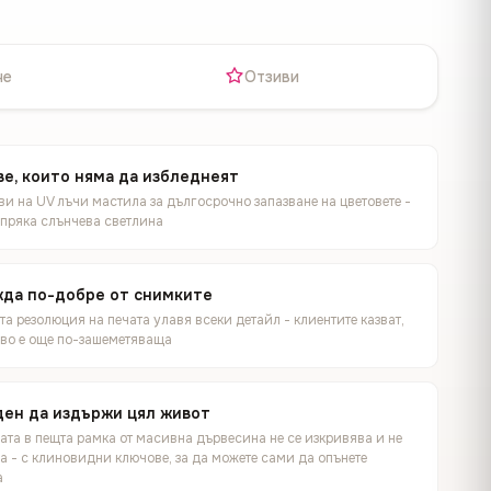
не
Отзиви
е, които няма да избледнеят
и на UV лъчи мастила за дългосрочно запазване на цветовете -
 пряка слънчева светлина
жда по-добре от снимките
а резолюция на печата улавя всеки детайл - клиентите казват,
иво е още по-зашеметяваща
ен да издържи цял живот
ата в пещта рамка от масивна дървесина не се изкривява и не
а - с клиновидни ключове, за да можете сами да опънете
а