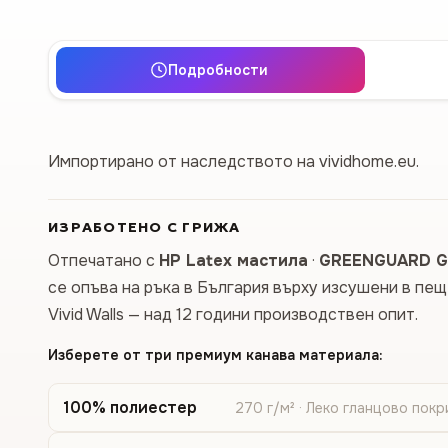
Подробности
Импортирано от наследството на vividhome.eu.
ИЗРАБОТЕНО С ГРИЖА
Отпечатано с
HP Latex мастила
·
GREENGUARD G
се опъва на ръка в България върху изсушени в пе
Vivid Walls — над 12 години производствен опит.
Изберете от три премиум канава материала:
100% полиестер
270 г/м² · Леко гланцово покр