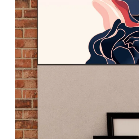
Детски и бебешки
Фотография
48
Вижте всички принтове на канава