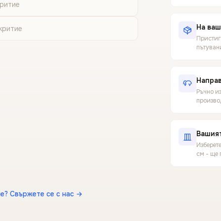
критие
На ваш
критие
Пристига
пътуван
Направ
Ръчно из
производ
Вашия
Изберет
см - ще
е? Свържете се с нас →