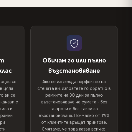
от
Обичам го или пълно
клас
възстановяване
оцес се
Ако не изглежда перфектно на
 в цяла
стената ви, изпратете го обратно в
о ви се
рамките на 30 дни за пълно
канави с
възстановяване на сумата - без
тила и
въпроси и без такси за
рамки,
възстановяване. По-малко от 1%%
при
от клиентите връщат принтове.
ти.
Смятаме, че това казва всичко.