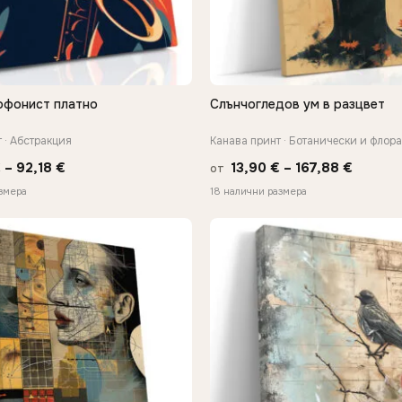
офонист платно
Слънчогледов ум в разцвет
БЪРЗ ПРЕГЛЕД
БЪРЗ ПРЕГЛЕД
 · Абстракция
Канава принт · Ботанически и флор
Price
Price
€
–
92,18
€
13,90
€
–
167,88
€
от
range:
range:
азмера
18 налични размера
20,18 €
13,90 €
through
throug
92,18 €
167,88 