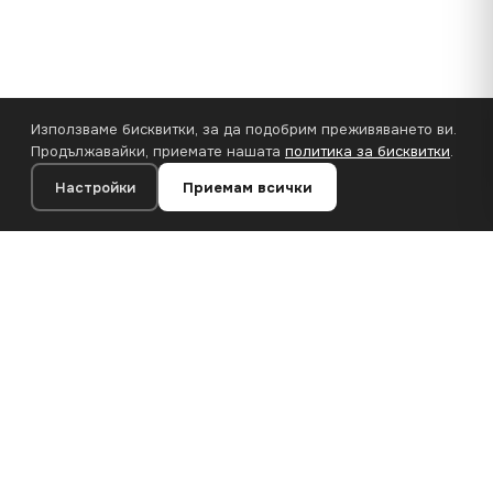
Използваме бисквитки, за да подобрим преживяването ви.
Продължавайки, приемате нашата
политика за бисквитки
.
Настройки
Приемам всички
35×25 cm · 100% полиестер
Добавяне към количката
€14.90