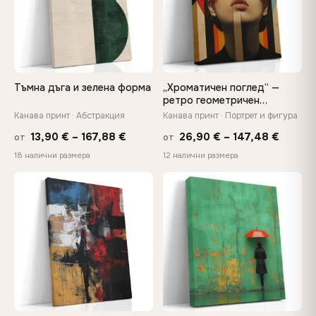
Тъмна дъга и зелена форма
„Хроматичен поглед“ —
ретро геометричен
портрет, отпечатан върху
Канава принт · Абстракция
Канава принт · Портрет и фигура
платно
Price
Price
13,90
€
–
167,88
€
26,90
€
–
147,48
€
от
от
range:
range:
18 налични размера
12 налични размера
13,90 €
26,90 
through
throug
♡
♡
167,88 €
147,48