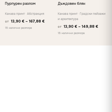
Пурпурен разлом
Дъждовен блян
Канава принт · Абстракция
Канава принт · Градски пейзажи
и архитектура
Price
13,90
€
–
167,88
€
от
Price
13,90
€
–
149,88
€
от
range:
18 налични размера
range:
18 налични размера
13,90 €
13,90 €
through
throug
167,88 €
149,88