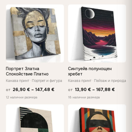
13,90 €
13,90 €
Нуждаете се от персонализиран размер или
through
throug
♡
♡
изображение? Свържете се с нас →
149,88 €
167,88 
Портрет Златна
Синтуейв полунощен
Спокойствие Платно
хребет
Канава принт · Портрет и фигура
Канава принт · Пейзаж и природа
Price
Price
26,90
€
–
147,48
€
13,90
€
–
167,88
€
от
от
range:
range:
12 налични размера
18 налични размера
26,90 €
13,90 €
through
throug
♡
♡
147,48 €
167,88 