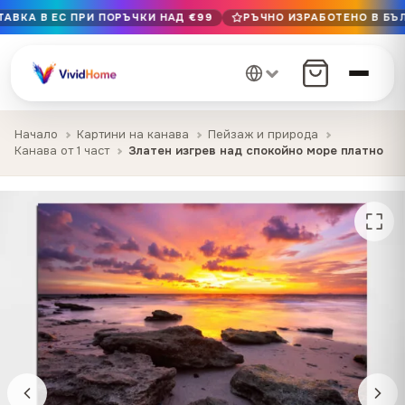
ТАВКА В ЕС ПРИ ПОРЪЧКИ НАД €99
РЪЧНО ИЗРАБОТЕНО В БЪЛ
Безплатна доставка в ЕС при поръчки над €99
Ръчно изработено в България · Доставка 1–7 дни в ЕС
12+ години на майсторство · Само първокласни материа
Начало
Картини на канава
Пейзаж и природа
Канава от 1 част
Златен изгрев над спокойно море платно