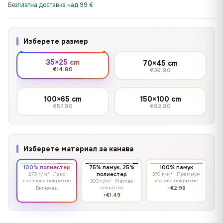
Безплатна доставка над 99 €
Изберете размер
35×25 cm
70×45 cm
€14.90
€36.90
100×65 cm
150×100 cm
€57.90
€92.90
Изберете материал за канава
100% полиестер
75% памук, 25%
100% памук
270 г/м² · Леко
полиестер
370 г/м² · Премиум
гланцово покритие
матово покритие
300 г/м² · Матово
покритие
Включен
+€2.98
+€1.49