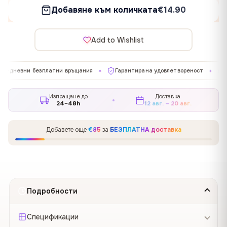
Добавяне към количката
€14.90
Add to Wishlist
безплатни връщания
Гарантирана удовлетвореност
Произведен
✦
✦
Изпращане до
Доставка
24–48h
12 авг. – 20 авг.
Добавете още
€85
за
БЕЗПЛАТНА доставка
Подробности
Спецификации