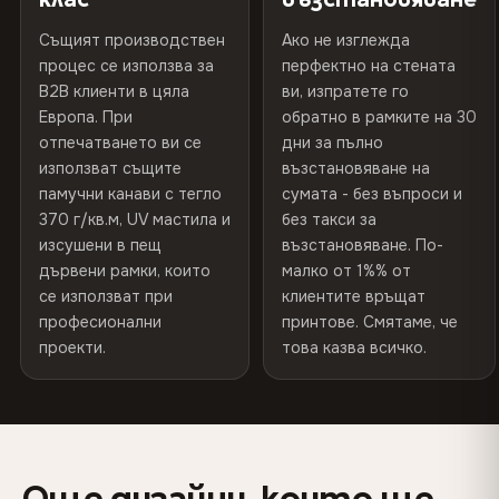
На закрито/на
Препоръчва се употреба на
370 г/м² · Премиум матово покритие
открито
закрито
Същият производствен
Ако не изглежда
процес се използва за
перфектно на стената
Прочетете пълната политика за доставка и
B2B клиенти в цяла
ви, изпратете го
Произведено в
България, ЕС
ДОСТАВКА И ИНДИВИДУАЛНИ РАЗМЕРИ
връщане
Европа. При
обратно в рамките на 30
отпечатването ви се
дни за пълно
Доставка по цяла ЕС. Персонализирани размери са
Код на продукта
VH-CP-6247
използват същите
възстановяване на
налични по поръчка.
памучни канави с тегло
сумата - без въпроси и
370 г/кв.м, UV мастила и
без такси за
изсушени в пещ
възстановяване. По-
дървени рамки, които
Цветове, които няма да избледнеят
малко от 1%% от
се използват при
клиентите връщат
Устойчиви на UV лъчи мастила за дългосрочно запазване
на цветовете - дори на пряка слънчева светлина
професионални
принтове. Смятаме, че
проекти.
това казва всичко.
Изглежда по-добре от снимките
Музейната резолюция на печата улавя всеки детайл -
клиентите казват, че на живо е още по-зашеметяваща
Още дизайни, които ще