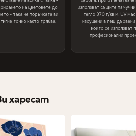
енстване на всяка стъпка -
Европа. При отпечатванет
брирането на цветовете до
използват същите памучни 
ето - така че поръчката ви
тегло 370 г/кв.м, UV мас
тигне точно както трябва.
изсушени в пещ дървени 
които се използват 
професионални проек
ви харесат