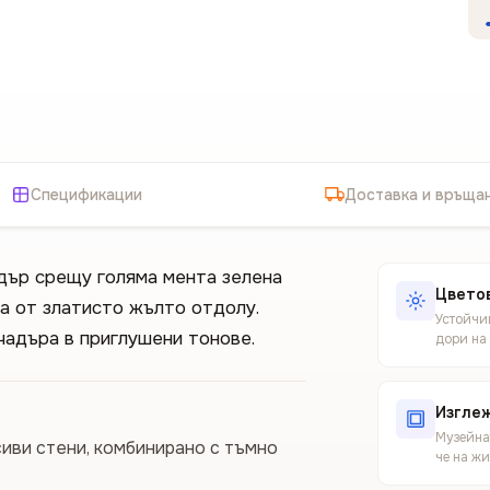
Спецификации
Доставка и връща
дър срещу голяма мента зелена
Цветов
на от златисто жълто отдолу.
Устойчив
чадъра в приглушени тонове.
дори на
Изгле
Музейнат
сиви стени, комбинирано с тъмно
че на ж