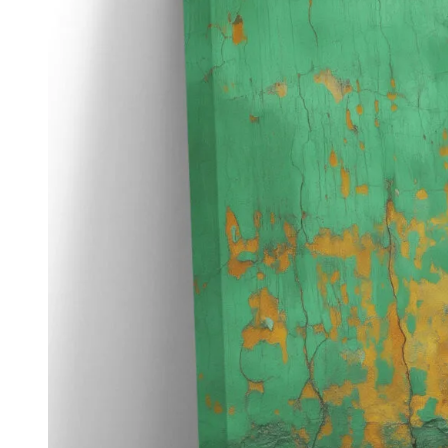
Детски и бебешки
Фотография
48
Вижте всички принтове на канава