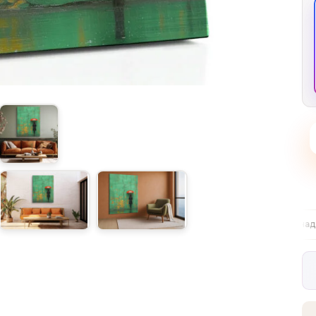
Безплатна доставка в ЕС над €99
30-дневни б
✦