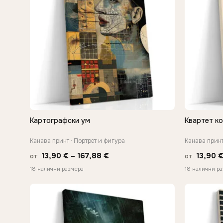
Картографски ум
Квартет к
БЪРЗ ПРЕГЛЕД
Канава принт · Портрет и фигура
Канава принт
Price
13,90
€
–
167,88
€
13,90
от
от
range:
18 налични размера
18 налични р
13,90 €
through
167,88 €