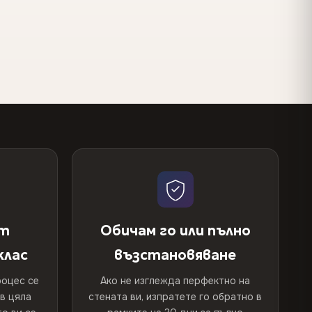
от
Обичам го или пълно
клас
възстановяване
оцес се
Ако не изглежда перфектно на
 в цяла
стената ви, изпратете го обратно в