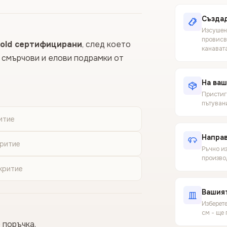
Създад
Изсушен
провисв
old сертифицирани
, след което
канават
щ смърчови и елови подрамки от
На ваш
Пристига
пътуван
итие
Направ
критие
Ръчно из
производ
критие
Вашия
Изберет
см - ще
 поръчка.