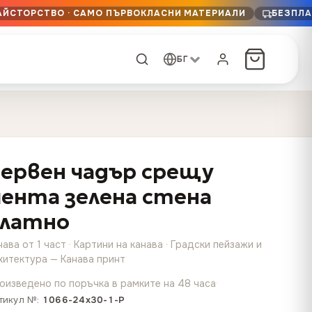
МАЙСТОРСТВО · САМО ПЪРВОКЛАСНИ МАТЕРИАЛИ
БЕЗПЛА
БГ
ПОРЪЧКА ПО ПОРЪЧКА
Тъмна дъга и зелена
Синтуейв полунощен
форма
хребет
ервен чадър срещу
13,90
€
–
13,90
€
–
от
от
Price
Price
167,88
€
167,88
€
ента зелена стена
Всеки размер,
range:
range:
всяко
13,90 €
13,90 €
латно
изображение
through
through
Картографски ум
нава от 1 част · Картини на канава · Градски пейзажи и
167,88 €
167,88 €
13,90
€
–
от
хитектура — Канава принт
Price
167,88
€
оизведено по поръчка в рамките на 48 часа
·
range:
Имате снимка? Ще я
Пурпурен разлом
Полунощен спринт в
тикул №:
1066-24x30-1-P
13,90 €
дъжда
отпечатаме на канава