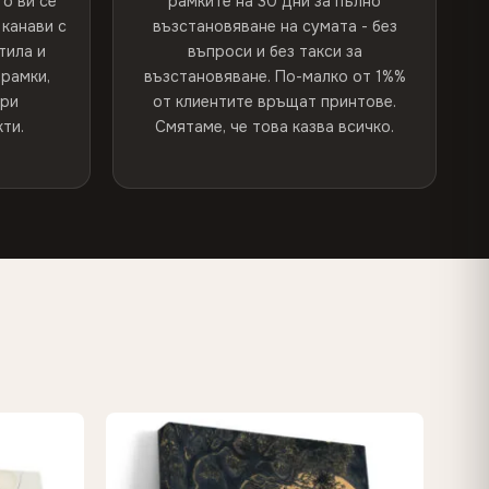
о ви се
рамките на 30 дни за пълно
канави с
възстановяване на сумата - без
тила и
въпроси и без такси за
рамки,
възстановяване. По-малко от 1%%
при
от клиентите връщат принтове.
ти.
Смятаме, че това казва всичко.