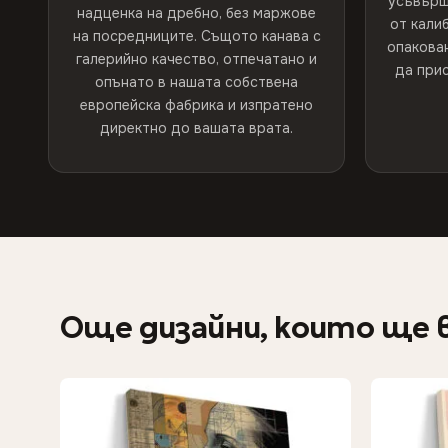
усъвърш
надценка на дребно, без маржове
от кали
на посредниците. Същото канава с
опакован
галерийно качество, отпечатано и
да прис
опънато в нашата собствена
европейска фабрика и изпратено
директно до вашата врата.
Още дизайни, които ще 