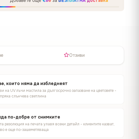
Добавете още
€86
за
БЕЗПЛАТНА доставка
не
Отзиви
е, които няма да избледнеят
и на UV лъчи мастила за дългосрочно запазване на цветовете -
 пряка слънчева светлина
жда по-добре от снимките
а резолюция на печата улавя всеки детайл - клиентите казват,
иво е още по-зашеметяваща