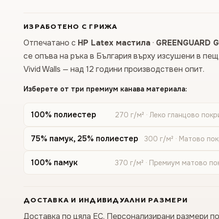
ИЗРАБОТЕНО С ГРИЖА
Отпечатано с
HP Latex мастила
·
GREENGUARD G
се опъва на ръка в България върху изсушени в пе
Vivid Walls — над 12 години производствен опит.
Изберете от три премиум канава материала:
100% полиестер
270 г/м² · Леко гланцово покр
75% памук, 25% полиестер
300 г/м² · Матово по
100% памук
370 г/м² · Премиум матово по
ДОСТАВКА И ИНДИВИДУАЛНИ РАЗМЕРИ
Доставка по цяла ЕС. Персонализирани размери по