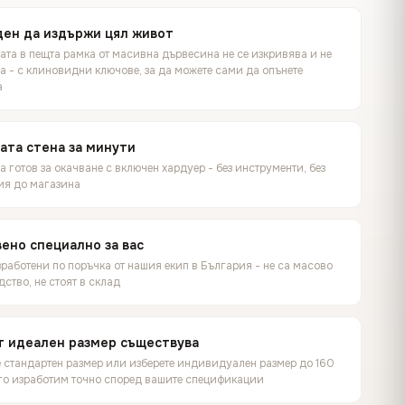
ен да издържи цял живот
ата в пещта рамка от масивна дървесина не се изкривява и не
а - с клиновидни ключове, за да можете сами да опънете
а
ата стена за минути
 готов за окачване с включен хардуер - без инструменти, без
ия до магазина
ено специално за вас
работени по поръчка от нашия екип в България - не са масово
ство, не стоят в склад
т идеален размер съществува
е стандартен размер или изберете индивидуален размер до 160
 го изработим точно според вашите спецификации