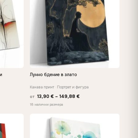
и
Лунно бдение в злато
БЪРЗ ПРЕГЛЕД
Канава принт · Портрет и фигура
Price
13,90
€
–
149,88
€
от
range:
18 налични размера
13,90 €
h
through
€
149,88 €