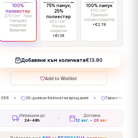
100%
75% памук,
100% памук
370 г/м² ·
полиестер
25%
Премиум
270 г/м² · Леко
полиестер
матово покритие
гланцово
300 г/м² ·
+€2.78
покритие
Матово
Включен
покритие
+€1.39
Добавяне към количката
€13.90
Add to Wishlist
езплатни връщания
Гарантирана удовлетвореност
Пр
✦
✦
Изпращане до
Доставка
24–48h
12 авг. – 20 авг.