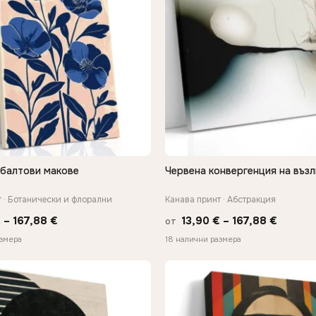
обалтови макове
Червена конвергенция на възл
БЪРЗ ПРЕГЛЕД
БЪРЗ ПРЕГЛЕД
 · Ботанически и флорални
Канава принт · Абстракция
Price
Price
€
–
167,88
€
13,90
€
–
167,88
€
от
range:
range:
азмера
18 налични размера
13,90 €
13,90 €
through
throug
167,88 €
167,88 