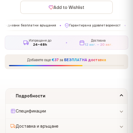
Add to Wishlist
 безплатни връщания
Гарантирана удовлетвореност
Произведе
✦
✦
Изпращане до
Доставка
24–48h
12 авг. – 20 авг.
Добавете още
€37
за
БЕЗПЛАТНА доставка
Подробности
Спецификации
Доставка и връщане