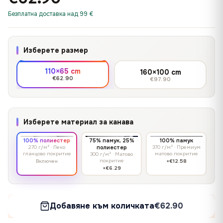
Безплатна доставка над 99 €
Изберете размер
110×65 cm
160×100 cm
€62.90
€97.90
Изберете материал за канава
100% полиестер
75% памук, 25%
100% памук
270 г/м² · Леко
полиестер
370 г/м² · Премиум
гланцово покритие
матово покритие
300 г/м² · Матово
покритие
Включен
+€12.58
+€6.29
Добавяне към количката
€62.90