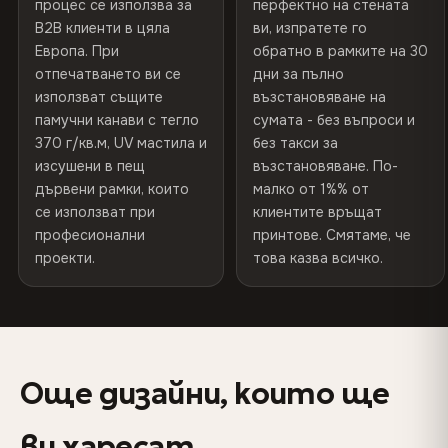
370 г/м² · Премиум матово покритие
процес се използва за
перфектно на стената
Произведено в
България, ЕС
Прочетете пълната политика за доставка и
B2B клиенти в цяла
ви, изпратете го
връщане
Европа. При
обратно в рамките на 30
Код на продукта
VH-CP-23496
отпечатването ви се
дни за пълно
ДОСТАВКА И ИНДИВИДУАЛНИ РАЗМЕРИ
използват същите
възстановяване на
Доставка в целия ЕС. Персонализирани размери по
памучни канави с тегло
сумата - без въпроси и
запитване.
370 г/кв.м, UV мастила и
без такси за
изсушени в пещ
възстановяване. По-
дървени рамки, които
малко от 1%% от
се използват при
клиентите връщат
Цветове, които няма да избледнеят
професионални
принтове. Смятаме, че
Устойчиви на UV лъчи мастила за дългосрочно запазване
проекти.
това казва всичко.
на цветовете - дори на пряка слънчева светлина
Изглежда по-добре от снимките
Музейната резолюция на печата улавя всеки детайл -
клиентите казват, че на живо е още по-зашеметяваща
Още дизайни, които ще
Създаден да издържи цял живот
ви харесат