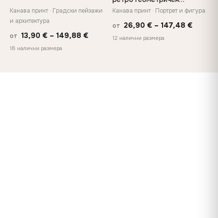
портрет, отпечатан върху
Канава принт · Градски пейзажи
Канава принт · Портрет и фигура
платно
и архитектура
Price
26,90
€
–
147,48
€
от
Price
13,90
€
–
149,88
€
от
range:
12 налични размера
range:
18 налични размера
26,90 
13,90 €
throug
through
147,48
149,88 €