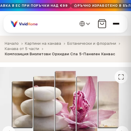
АВКА В ЕС ПРИ ПОРЪЧКИ НАД €99
РЪЧНО ИЗРАБОТЕНО В БЪЛГ
Безплатна доставка в ЕС при поръчки над €99
Ръчно изработено в България · Доставка 1–7 дни в ЕС
12+ години на майсторство · Само първокласни материа
Начало
Картини на канава
Ботанически и флорални
Канава от 5 части
Композиция Виолетови Орхидеи Спа 5-Панелен Канвас