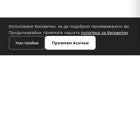
Използваме бисквитки, за да подобрим преживяването ви.
Продължавайки, приемате нашата
политика за бисквитки
.
Настройки
Приемам всички
110×65 cm · 100% полиестер
Добавяне към количката
€62.90
Луксозни принтове върху канава и дизайнерски тапети за