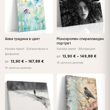
Нуждаете се от персонализиран размер или
изображение? Свържете се с нас →
Аква градина в цвят
Монохромен спираловиден
портрет
Канава принт · Ботанически и
Канава принт · Абстракция
флорални
Price
13,90
€
–
149,88
€
от
Price
13,90
€
–
167,88
€
от
range:
18 налични размера
range:
18 налични размера
13,90 €
13,90 €
throug
through
♡
♡
149,88
167,88 €