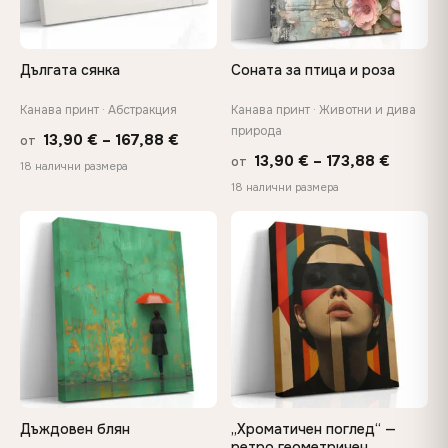
Дългата сянка
Соната за птица и роза
Канава принт · Абстракция
Канава принт · Животни и дива
природа
Price
13,90
€
–
167,88
€
от
Price
13,90
€
–
173,88
€
от
range:
18 налични размера
range:
18 налични размера
13,90 €
13,90 €
through
throug
♡
♡
167,88 €
173,88 
Дъждовен блян
„Хроматичен поглед“ —
ретро геометричен