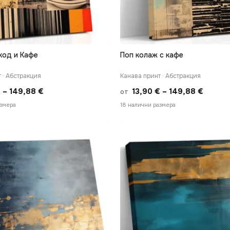
код и Кафе
Поп колаж с кафе
БЪРЗ ПРЕГЛЕД
БЪРЗ ПРЕГЛЕД
 · Абстракция
Канава принт · Абстракция
Price
Price
€
–
149,88
€
13,90
€
–
149,88
€
от
range:
range:
азмера
18 налични размера
13,90 €
13,90 
through
throug
149,88 €
149,88