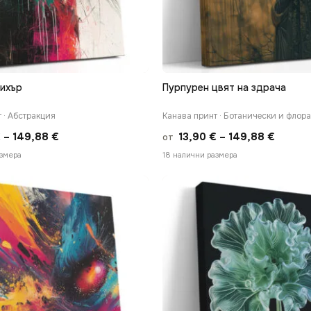
вихър
Пурпурен цвят на здрача
БЪРЗ ПРЕГЛЕД
БЪРЗ ПРЕГЛЕД
 · Абстракция
Канава принт · Ботанически и флор
Price
Price
€
–
149,88
€
13,90
€
–
149,88
€
от
range:
range:
азмера
18 налични размера
13,90 €
13,90 
through
throug
149,88 €
149,88