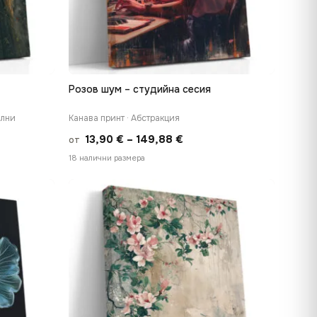
Розов шум – студийна сесия
БЪРЗ ПРЕГЛЕД
ални
Канава принт · Абстракция
Price
13,90
€
–
149,88
€
от
range:
18 налични размера
€
13,90 €
h
through
 €
149,88 €