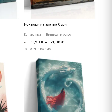
Ноктюрн на златна буря
БЪРЗ ПРЕГЛЕД
Канава принт · Винтидж и ретро
Price
13,90
€
–
163,08
€
от
range:
18 налични размера
13,90 €
h
through
 €
163,08 €