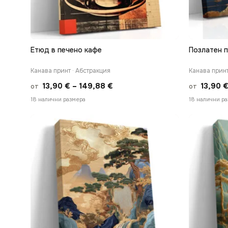
Етюд в печено кафе
Позлатен п
БЪРЗ ПРЕГЛЕД
Канава принт · Абстракция
Канава принт
Price
13,90
€
–
149,88
€
13,90
от
от
range:
18 налични размера
18 налични р
13,90 €
through
149,88 €