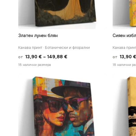
Златен лунен блян
Сияен избл
БЪРЗ ПРЕГЛЕД
Канава принт · Ботанически и флорални
Канава принт
Price
13,90
€
–
149,88
€
13,90
от
от
range:
18 налични размера
18 налични р
13,90 €
through
149,88 €