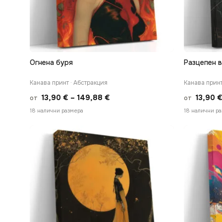
Огнена буря
Разцепен 
БЪРЗ ПРЕГЛЕД
Канава принт · Абстракция
Канава принт
Price
13,90
€
–
149,88
€
13,90
от
от
range:
18 налични размера
18 налични р
13,90 €
through
149,88 €