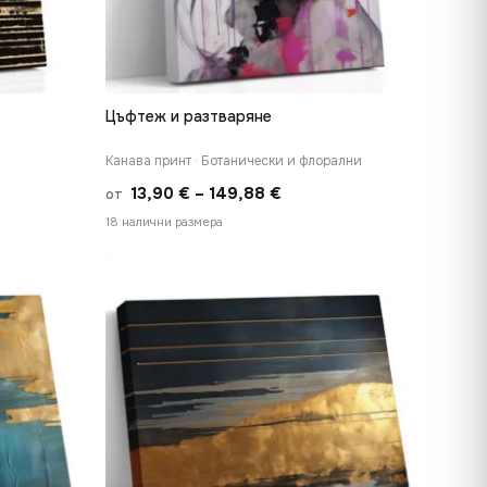
Цъфтеж и разтваряне
БЪРЗ ПРЕГЛЕД
Канава принт · Ботанически и флорални
Price
13,90
€
–
149,88
€
от
range:
18 налични размера
€
13,90 €
h
through
 €
149,88 €