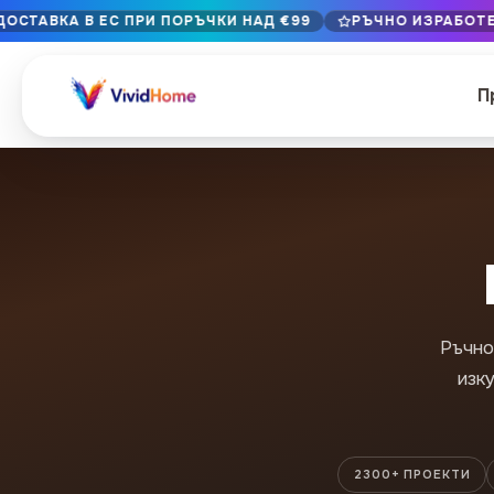
ДОСТАВКА В ЕС ПРИ ПОРЪЧКИ НАД €99
РЪЧНО ИЗРАБОТЕН
Безплатна доставка в ЕС при поръчки над €99
Ръчно изработено в България · Доставка 1–7 дни в ЕС
П
12+ години на майсторство · Само първокласни материа
ПРЕГЛЕД ПО СТИЛ
Пейзаж и природа
Ботанически
429
Абстракция
Животни и д
329
Ръчно
Градски пейзажи и архитектура
Поп култура
239
изк
Портрет и фигура
Храна и нап
164
Винтидж и ретро
Коледа и пр
89
2300+ ПРОЕКТИ