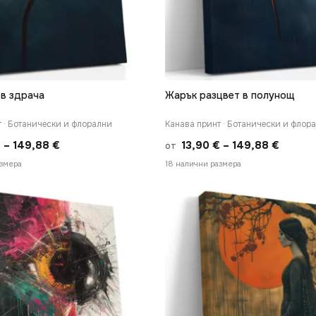
 в здрача
Жарък разцвет в полунощ
БЪРЗ ПРЕГЛЕД
БЪРЗ ПРЕГЛЕД
 · Ботанически и флорални
Канава принт · Ботанически и флор
Price
Price
€
–
149,88
€
13,90
€
–
149,88
€
от
range:
range:
азмера
18 налични размера
13,90 €
13,90 
through
throug
149,88 €
149,88