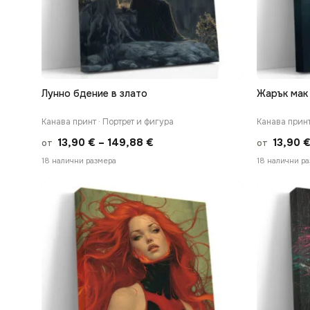
Лунно бдение в злато
Жарък мак
БЪРЗ ПРЕГЛЕД
Канава принт · Портрет и фигура
Канава принт
Price
13,90
€
–
149,88
€
13,90
от
от
range:
18 налични размера
18 налични р
13,90 €
through
149,88 €