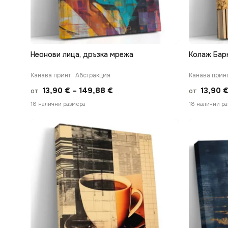
Неонови лица, дръзка мрежа
Колаж Бар
БЪРЗ ПРЕГЛЕД
Канава принт · Абстракция
Канава принт
Price
13,90
€
–
149,88
€
13,90
от
от
range:
18 налични размера
18 налични р
13,90 €
through
149,88 €