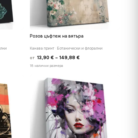
Розов цъфтеж на вятъра
БЪРЗ ПРЕГЛЕД
ални
Канава принт · Ботанически и флорални
Price
13,90
€
–
149,88
€
от
range:
18 налични размера
€
13,90 €
h
through
 €
149,88 €