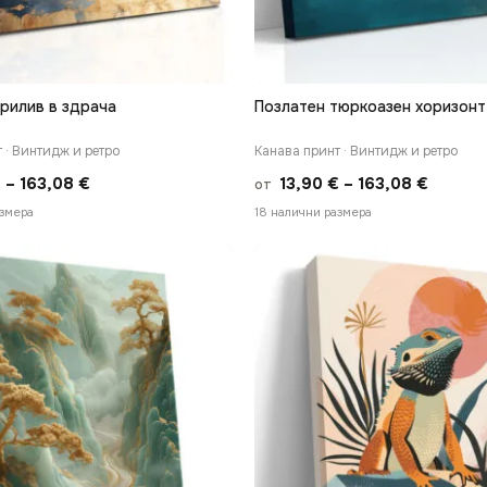
рилив в здрача
Позлатен тюркоазен хоризонт
БЪРЗ ПРЕГЛЕД
БЪРЗ ПРЕГЛЕД
 · Винтидж и ретро
Канава принт · Винтидж и ретро
Price
Price
€
–
163,08
€
13,90
€
–
163,08
€
от
range:
range:
азмера
18 налични размера
13,90 €
13,90 €
through
throug
163,08 €
163,08