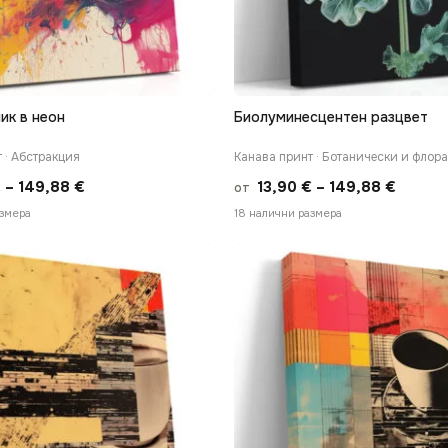
ик в неон
Биолуминесцентен разцвет
БЪРЗ ПРЕГЛЕД
БЪРЗ ПРЕГЛЕД
 · Абстракция
Канава принт · Ботанически и флор
Price
Price
€
–
149,88
€
13,90
€
–
149,88
€
от
range:
range:
азмера
18 налични размера
13,90 €
13,90 
through
throug
149,88 €
149,88