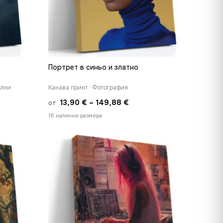
Портрет в синьо и златно
БЪРЗ ПРЕГЛЕД
ални
Канава принт · Фотография
Price
13,90
€
–
149,88
€
от
range:
18 налични размера
€
13,90 €
h
through
 €
149,88 €