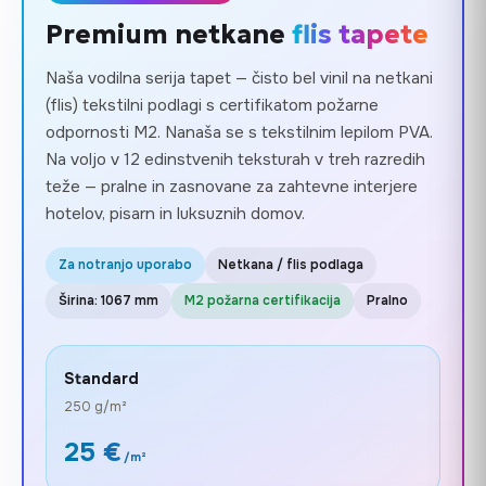
Premium netkane
flis tapete
Naša vodilna serija tapet — čisto bel vinil na netkani
(flis) tekstilni podlagi s certifikatom požarne
odpornosti M2. Nanaša se s tekstilnim lepilom PVA.
Na voljo v 12 edinstvenih teksturah v treh razredih
teže — pralne in zasnovane za zahtevne interjere
hotelov, pisarn in luksuznih domov.
Za notranjo uporabo
Netkana / flis podlaga
Širina: 1067 mm
M2 požarna certifikacija
Pralno
Standard
250 g/m²
25 €
/m²