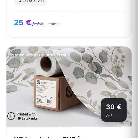
−45°C to +82°C
25 €
/m²
vklj. laminat
Natisnjeno s HP Latex črnili
30 €
/m²