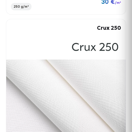
30 €
/m²
250 g/m²
Crux 250