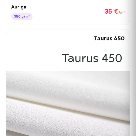
Auriga
35 €
/m²
350 g/m²
Taurus 450