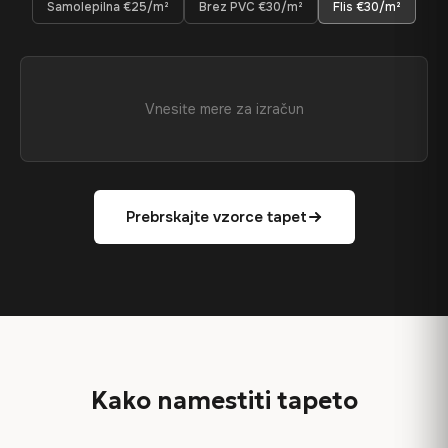
Samolepilna €25/m²
Brez PVC €30/m²
Flis €30/m²
Vnesite mere za izračun
Prebrskajte vzorce tapet
Kako namestiti tapeto