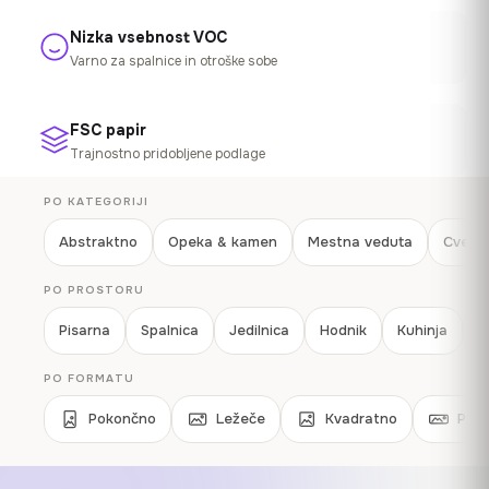
Nizka vsebnost VOC
Varno za spalnice in otroške sobe
FSC papir
Trajnostno pridobljene podlage
PO KATEGORIJI
Abstraktno
Opeka & kamen
Mestna veduta
Cvetli
PO PROSTORU
Pisarna
Spalnica
Jedilnica
Hodnik
Kuhinja
O
PO FORMATU
Pokončno
Ležeče
Kvadratno
Pan