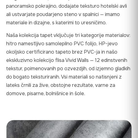
panoramsko pokrajino, dodajate teksturo hotelski avli
ali ustvarjate poudarjeno steno v spalnici — imamo
materiale in dizajne, s katerimi to uresničimo.
Naša kolekcija tapet vključuje tri kategorije materialov:
hitro namestljivo samolepilno PVC folijo, HP-jevo
okoljsko certificirano tapeto brez PVC-ja in našo
ekskluzivno kolekcijo flisa Vivid Walls — 12 edinstvenih
tekstur, poimenovanih po ozvezdjih, od izjemno gladkih
do bogato teksturiranih. Vsi materiali so natisnjeni z
lateks črnili za žive, obstojne rezultate, varne za
domove, pisarne, bolnišnice in šole.