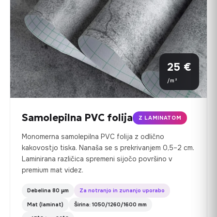
25 €
/m²
Samolepilna PVC folija
Z LAMINATOM
Monomerna samolepilna PVC folija z odlično
kakovostjo tiska. Nanaša se s prekrivanjem 0,5–2 cm.
Laminirana različica spremeni sijočo površino v
premium mat videz.
Debelina 80 µm
Za notranjo in zunanjo uporabo
Mat (laminat)
Širina: 1050/1260/1600 mm