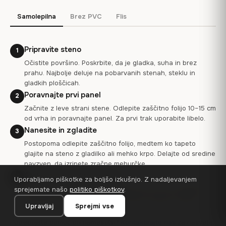
Samolepilna
Brez PVC
Flis
Pripravite steno
1
Očistite površino. Poskrbite, da je gladka, suha in brez
prahu. Najbolje deluje na pobarvanih stenah, steklu in
gladkih ploščicah.
Poravnajte prvi panel
2
Začnite z leve strani stene. Odlepite zaščitno folijo 10–15 cm
od vrha in poravnajte panel. Za prvi trak uporabite libelo.
Nanesite in zgladite
3
Postopoma odlepite zaščitno folijo, medtem ko tapeto
glajite na steno z gladilko ali mehko krpo. Delajte od sredine
navzven, da izrinete zračne mehurčke.
Prekrivanje in obrezovanje
4
Uporabljamo piškotke za boljšo izkušnjo. Z nadaljevanjem
Vsak panel se prekriva s prejšnjim za 0.5–2 cm. Odvečno
sprejemate našo
politiko piškotkov
.
obrežite z ostrim rezilom vzdolž robov, stropa in obrob.
Upravljaj
Sprejmi vse
Potrebujete pomoč pri namestitvi?
Kontaktirajte nas
za nasvete,